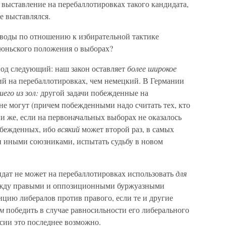
о выставление на перебаллотировках такого кандидата,
е выставлялся.
воды по отношению к избирательной тактике
июньского положения о выборах?
од следующий: наш закон оставляет
более широкое
й на перебаллотировках, чем немецкий. В Германии
его из зол:
другой задачи побежденные на
не могут (причем побежденными надо считать тех, кто
ии же, если на первоначальных выборах не оказалось
побежденных, ибо
всякий
может второй раз, в самых
и иными союзниками, испытать судьбу в новом
идат не может на перебаллотировках использовать
для
между правыми и оппозиционными буржуазными
цию либералов против правого, если те и другие
м
победить в случае равносильности его либерального
сии это последнее возможно.