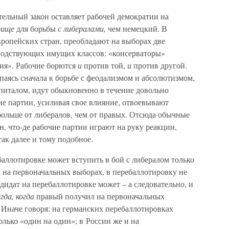
ельный закон оставляет рабочей демократии на
рище
для борьбы
с либералами,
чем немецкий. В
вропейских стран, преобладают на выборах две
подствующих имущих классов: «консерваторы»
ия». Рабочие борются
и
против той,
и
против другой.
паясь сначала к борьбе с феодализмом и абсолютизмом,
капиталом, идут обыкновенно в течение довольно
ие партии, усиливая свое влияние, отвоевывают
больше от либералов, чем от правых. Отсюда обычные
н, что-де рабочие партии играют на руку реакции,
ак далее и тому подобное.
аллотировке может вступить в бой с либералом только
ы на первоначальных выборах, в перебаллотировку не
дидат на перебаллотировке может – а следовательно, и
егда, когда
правый получил на первоначальных
 Иначе говоря: на германских перебаллотировках
олько «один на один»; в России же и на