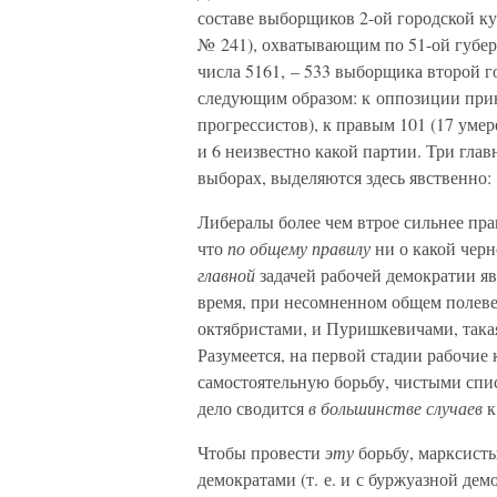
составе выборщиков 2-ой городской кур
№ 241), охватывающим по 51-ой губер
числа 5161, – 533 выборщика второй г
следующим образом: к оппозиции прина
прогрессистов), к правым 101 (17 уме
и 6 неизвестно какой партии. Три гл
выборах, выделяются здесь явственно: 
Либералы более чем втрое сильнее пра
что
по общему правилу
ни о какой черн
главной
задачей рабочей демократии яв
время, при несомненном общем полеве
октябристами, и Пуришкевичами, такая
Разумеется, на первой стадии рабочи
самостоятельную борьбу, чистыми спис
дело сводится
в большинстве случаев
к
Чтобы провести
эту
борьбу, марксист
демократами (т. е. и с буржуазной де