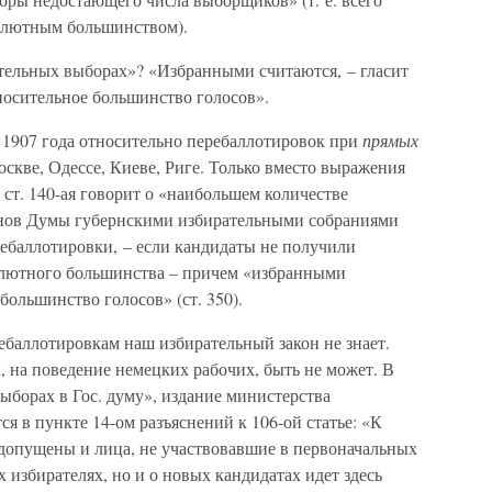
олютным большинством).
тельных выборах»? «Избранными считаются, – гласит
носительное большинство голосов».
я 1907 года относительно перебаллотировок при
прямых
Москве, Одессе, Киеве, Риге. Только вместо выражения
ст. 140-ая говорит о «наибольшем количестве
ленов Думы губернскими избирательными собраниями
ребаллотировки, – если кандидаты не получили
солютного большинства – причем «избранными
ольшинство голосов» (ст. 350).
ебаллотировкам наш избирательный закон не знает.
 на поведение немецких рабочих, быть не может. В
борах в Гос. думу», издание министерства
ся в пункте 14-ом разъяснений к 106-ой статье: «К
допущены и лица, не участвовавшие в первоначальных
 избирателях, но и о новых кандидатах идет здесь