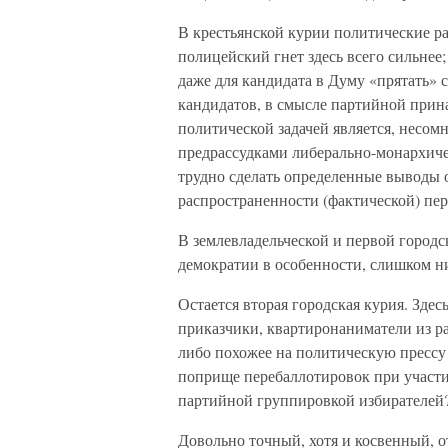
В крестьянской курии политические р
полицейский гнет здесь всего сильнее
даже для кандидата в Думу «прятать» с
кандидатов, в смысле партийной прина
политической задачей является, несом
предрассудками либерально-монархиче
трудно сделать определенные выводы о
распространенности (фактической) пе
В землевладельческой и первой городс
демократии в особенности, слишком ни
Остается вторая городская курия. Здес
приказчики, квартиронаниматели из раб
либо похожее на политическую прессу 
поприще перебаллотировок при участии
партийной группировкой избирателей
Довольно точный, хотя и косвенный, о