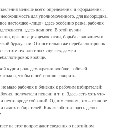
азделения меньше всего определенны и оформленны;
; необходимость для уполномоченного, для выборщика,
вое настоящее «лицо» здесь особенно резка; рабочих
длежности, здесь немного. В этой курии
ненно, организация демократии, борьба с влиянием и
ской буржуазии. Относительно же перебаллотировок
 частоте тех или иных случаев, даже о
ребаллотировок вообще.
кой курии роль демократии вообще, рабочей
чтожна, чтобы о ней стоило говорить.
ь не мало рабочих и близких к рабочим избирателей:
очих, получатели пенсии и т. п. Здесь есть хоть что-
и нечто вроде собраний. Одним словом, это – главное
 самих избирателей. Как же обстоит здесь дело с
?
твет на этот вопрос дают сведения о партийном