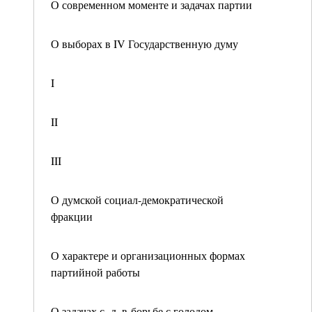
О современном моменте и задачах партии
О выборах в IV Государственную думу
I
II
III
О думской социал-демократической
фракции
О характере и организационных формах
партийной работы
О задачах с.-д. в борьбе с голодом