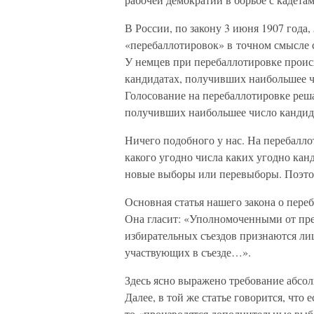
В России, по закону 3 июня 1907 года,
«перебаллотировок» в точном смысле 
У немцев при перебаллотировке происх
кандидатах, получивших наибольшее ч
Голосование на перебаллотировке реша
получивших наибольшее число кандида
Ничего подобного у нас. На перебалло
какого угодно числа каких угодно канд
новые выборы или перевыборы. Поэто
Основная статья нашего закона о пере
Она гласит: «Уполномоченными от пре
избирательных съездов признаются ли
участвующих в съезде…».
Здесь ясно выражено требование абсо
Далее, в той же статье говорится, что
то «производятся дополнительные выб