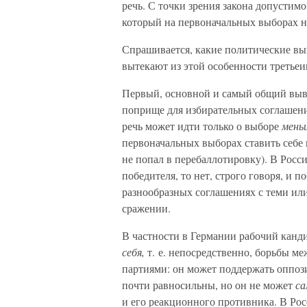
речь. С точки зрения закона допустим
который на первоначальных выборах н
Спрашивается, какие политические вы
вытекают из этой особенности третье
Первый, основной и самый общий выв
поприще для избирательных соглашени
речь может идти только о выборе
меньш
первоначальных выборах ставить себе 
не попал в перебаллотировку). В Росс
победителя, то нет, строго говоря, и 
разнообразных соглашениях с теми ил
сражении.
В частности в Германии рабочий канд
себя,
т. е. непосредственно, борьбы 
партиями: он может поддержать оппози
почти равносильны, но он не может
са
и его реакционного противника. В Рос