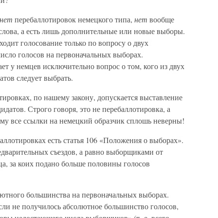
нет
перебаллотировок немецкого типа,
нет
вообще
слова, а есть лишь дополнительные или новые выборы.
одит голосование только по вопросу о двух
исло голосов на первоначальных выборах.
ет у немцев исключительно вопрос о том, кого из двух
тов следует выбрать.
тировках, по нашему закону, допускается выставление
идатов. Строго говоря, это не перебаллотировка, а
му все ссылки на немецкий образчик сплошь неверны!
баллотировках есть статья 106 «Положения о выборах».
дварительных съездов, а равно выборщиками от
ца, за коих подано больше половины голосов
лютного большинства на первоначальных выборах.
 если не получилось абсолютное большинство голосов,
оры недостающего числа выборщиков» (т. е. всего