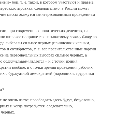
ый» бой, т. е. такой, в котором участвуют и правые,
перебаллотировках, следовательно, в России может
бочие массы окажутся заинтересованными проведением
сии, при современных политических делениях, на
енно широкое поприще так называемому
левому блоку
во
, где либералы сильнее черных (причисляя к черным,
тов и октябристов, т. е. все правительственные партии
ись на первоначальных выборах сильнее черных, а
то
обязательным
является – и с точки зрения
ратии вообще, и с точки зрения проведения рабочих
чих с буржуазной демократией (народники, трудовики
аи?
не очень часто; преобладать здесь будут, безусловно,
ерных и когда потребуется, следовательно,
 черных.