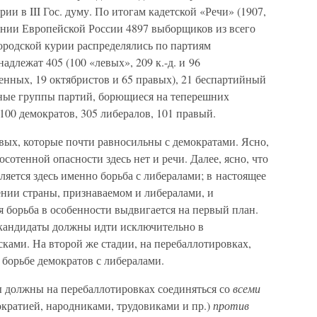
ии в III Гос. думу. По итогам кадетской «Речи» (1907,
нии Европейской России 4897 выборщиков из всего
ородской курии распределялись по партиям
длежат 405 (100 «левых», 209 к.-д. и 96
ренных, 19 октябристов и 65 правых), 21 беспартийный
авные группы партий, борющиеся на теперешних
100 демократов, 305 либералов, 101 правый.
вых, которые почти равносильны с демократами. Ясно,
осотенной опасности здесь нет и речи. Далее, ясно, что
ляется здесь именно борьба с либералами; в настоящее
нии страны, признаваемом и либералами, и
 борьба в особенности выдвигается на первый план.
е кандидаты должны идти исключительно в
ками. На второй же стадии, на перебаллотировках,
 борьбе демократов с либералами.
ы должны на перебаллотировках соединяться со
всеми
мократией, народниками, трудовиками и пр.)
против