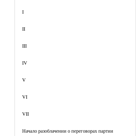
I
II
III
IV
V
VI
VII
Начало разоблачении о переговорах партии