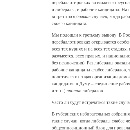
перебаллотировках возможен «треугольн
и либералы, и рабочие кандидаты. На 
встретиться
больше
случаев, когда ра
своего кандидата.
Мы подошли к третьему выводу. В Рос
перебаллотировках открывается особ
всех тех куриях и на всех тех стадиях
разумеется, всех правых, и националис
без исключения). Раз либералы оказал
рабочие кандидаты слабее либералов, 
политических задач организации демок
кандидатов в Думу – соединение рабо
и т. п.)
против
либералов.
Часто ли будут встречаться такие случ
В губернских избирательных собраниях 
такие случаи, когда либералы слабее ч
общеоппозиционный блок для провала