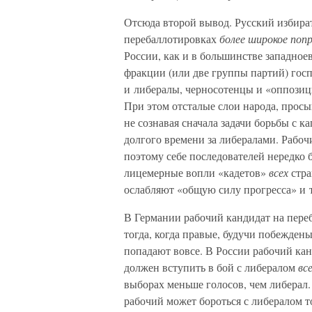
Отсюда второй вывод. Русский избират
перебаллотировках
более широкое поп
России, как и в большинстве западное
фракции (или две группы партий) гос
и либералы, черносотенцы и «оппозиц
При этом отсталые слои народа, просы
не сознавая сначала задачи борьбы с 
долгого времени за либералами. Рабоч
поэтому себе последователей нередко 
лицемерные вопли «кадетов»
всех
стра
ослабляют «общую силу прогресса» и т
В Германии рабочий кандидат на переб
тогда, когда правые, будучи побежден
попадают вовсе. В России рабочий кан
должен вступить в бой с либералом
вс
выборах меньше голосов, чем либерал.
рабочий может бороться с либералом т