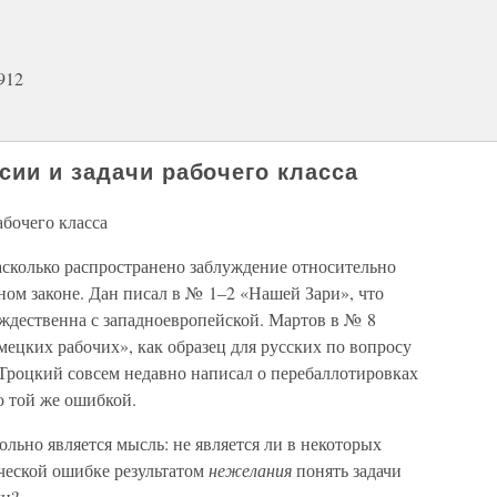
912
сии и задачи рабочего класса
абочего класса
асколько распространено заблуждение относительно
ном законе. Дан писал в № 1–2 «Нашей Зари», что
ождественна с западноевропейской. Мартов в № 8
ецких рабочих», как образец для русских по вопросу
 Троцкий совсем недавно написал о перебаллотировках
ю той же ошибкой.
ольно является мысль: не является ли в некоторых
ической ошибке результатом
нежелания
понять задачи
ми?