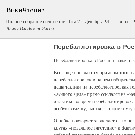
ВикиЧтение
Полное собрание сочинений. Том 21. Декабрь 1911 — июль 1
Ленин Владимир Ильич
Перебаллотировка в Рос
Перебаллотировка в России и задачи р
Все чаще попадаются примеры того, н
перебаллотировок в нашем избиратель
наша тактика на перебаллотировках т
«Живого Дела» прямо ссылался на «нем
о тактике во время перебаллотировок.
особую заметку, насквозь проникнуту
Ошибка повторяется так часто, что нев
кругах «повальное тяготение» к факт
рабочей демократии в борьбе с кадета