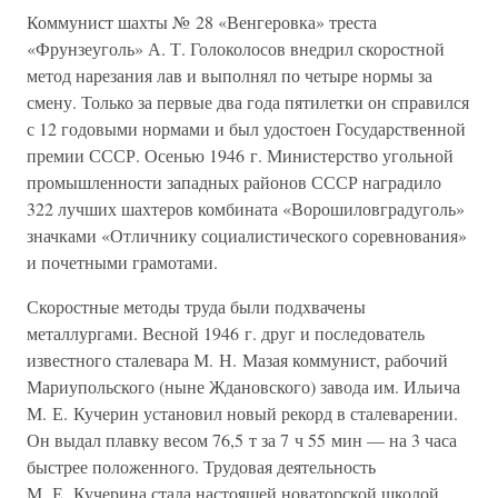
Коммунист шахты № 28 «Венгеровка» треста
«Фрунзеуголь» А. Т. Голоколосов внедрил скоростной
метод нарезания лав и выполнял по четыре нормы за
смену. Только за первые два года пятилетки он справился
с 12 годовыми нормами и был удостоен Государственной
премии СССР. Осенью 1946 г. Министерство угольной
промышленности западных районов СССР наградило
322 лучших шахтеров комбината «Ворошиловградуголь»
значками «Отличнику социалистического соревнования»
и почетными грамотами.
Скоростные методы труда были подхвачены
металлургами. Весной 1946 г. друг и последователь
известного сталевара М. Н. Мазая коммунист, рабочий
Мариупольского (ныне Ждановского) завода им. Ильича
М. Е. Кучерин установил новый рекорд в сталеварении.
Он выдал плавку весом 76,5 т за 7 ч 55 мин — на 3 часа
быстрее положенного. Трудовая деятельность
М. Е. Кучерина стала настоящей новаторской школой.