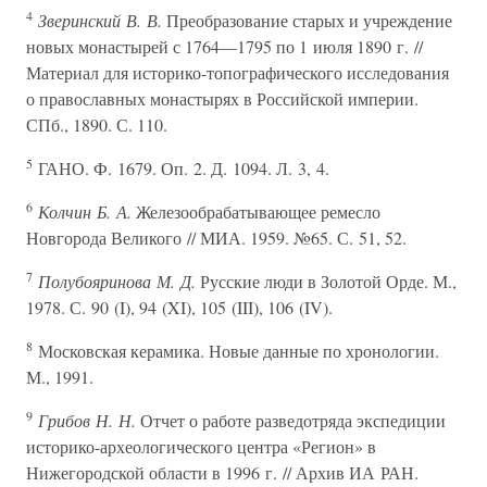
4
Зверинский В. В.
Преобразование старых и учреждение
новых монастырей с 1764—1795 по 1 июля 1890 г. //
Материал для историко-топографического исследования
о православных монастырях в Российской империи.
СПб., 1890. С. 110.
5
ГАНО. Ф. 1679. Оп. 2. Д. 1094. Л. 3, 4.
6
Колчин Б. А.
Железообрабатывающее ремесло
Новгорода Великого // МИА. 1959. №65. С. 51, 52.
7
Полубояринова М. Д.
Русские люди в Золотой Орде. М.,
1978. С. 90 (I), 94 (XI), 105 (III), 106 (IV).
8
Московская керамика. Новые данные по хронологии.
М., 1991.
9
Грибов Н. Н.
Отчет о работе разведотряда экспедиции
историко-археологического центра «Регион» в
Нижегородской области в 1996 г. // Архив ИА РАН.