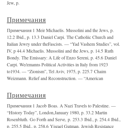
Jew, p.
Примечания
Примечания 1 Meir Michaelis. Mussolini and the Jews, p.
12.2 Ibid., p. 13.3 Daniel Carpi. The Catholiic Church and
Italian Jewry under theFascists. — “Yad Vashem Studies”, vol.
IV, p 44.4 Michaelis. Mussolini and the Jews, p. 14.5 Ruth
Bondy. The Emissary: A Life of Enzo Sereni, p. 45.6 Daniel
Carpi. We/zmanns Political Activities in Italy from 1923
to1934. — “Zionism”, Tel Aviv, 1975, p. 225.7 Chaim
Weizmann. Relief and Reconstruction. — “American
Примечания
Примечания 1 Jacob Boas. A Nazi Travels to Palestine. —
“History Today”, London,January 1980, p. 33.2 Martin
Rosenbluth. Go Forth and Serve, p. 253.3 Ibid., p. 254.4 Ibid.,
p. 255.5 Ibid., p. 258.6 Yisrael Gutman. Jewish Resistance