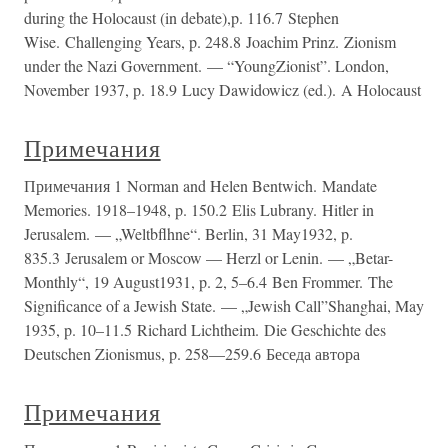
during the Holocaust (in debate),p. 116.7 Stephen
Wise. Challenging Years, p. 248.8 Joachim Prinz. Zionism
under the Nazi Government. — “YoungZionist”. London,
November 1937, p. 18.9 Lucy Dawidowicz (ed.). A Holocaust
Примечания
Примечания 1 Norman and Helen Bentwich. Mandate
Memories. 1918–1948, p. 150.2 Elis Lubrany. Hitler in
Jerusalem. — „Weltbflhne“. Berlin, 31 May1932, p.
835.3 Jerusalem or Moscow — Herzl or Lenin. — „Betar-
Monthly“, 19 August1931, p. 2, 5–6.4 Ben Frommer. The
Significance of a Jewish State. — „Jewish Call”Shanghai, May
1935, p. 10–11.5 Richard Lichtheim. Die Geschichte des
Deutschen Zionismus, p. 258—259.6 Беседа автора
Примечания