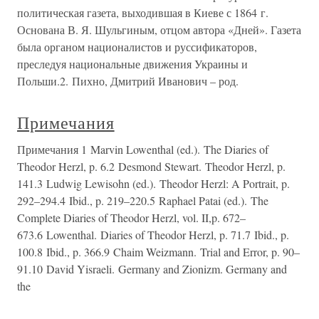
политическая газета, выходившая в Киеве с 1864 г.
Основана В. Я. Шульгиным, отцом автора «Дней». Газета
была органом националистов и руссификаторов,
преследуя национальные движения Украины и
Польши.2. Пихно, Дмитрий Иванович – род.
Примечания
Примечания 1 Marvin Lowenthal (ed.). The Diaries of
Theodor Herzl, p. 6.2 Desmond Stewart. Theodor Herzl, p.
141.3 Ludwig Lewisohn (ed.). Theodor Herzl: A Portrait, p.
292–294.4 Ibid., p. 219–220.5 Raphael Patai (ed.). The
Complete Diaries of Theodor Herzl, vol. II,p. 672–
673.6 Lowenthal. Diaries of Theodor Herzl, p. 71.7 Ibid., p.
100.8 Ibid., p. 366.9 Chaim Weizmann. Trial and Error, p. 90–
91.10 David Yisraeli. Germany and Zionizm. Germany and
the