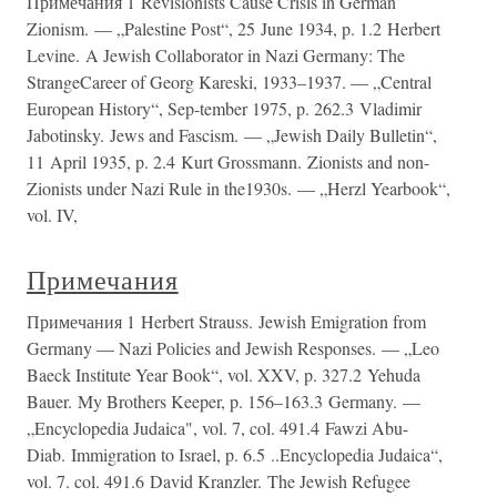
Примечания 1 Revisionists Cause Crisis in German
Zionism. — „Palestine Post“, 25 June 1934, p. 1.2 Herbert
Levine. A Jewish Collaborator in Nazi Germany: The
StrangeCareer of Georg Kareski, 1933–1937. — „Central
European History“, Sep-tember 1975, p. 262.3 Vladimir
Jabotinsky. Jews and Fascism. — „Jewish Daily Bulletin“,
11 April 1935, p. 2.4 Kurt Grossmann. Zionists and non-
Zionists under Nazi Rule in the1930s. — „Herzl Yearbook“,
vol. IV,
Примечания
Примечания 1 Herbert Strauss. Jewish Emigration from
Germany — Nazi Policies and Jewish Responses. — „Leo
Baeck Institute Year Book“, vol. XXV, p. 327.2 Yehuda
Bauer. My Brothers Keeper, p. 156–163.3 Germany. —
„Encyclopedia Judaica", vol. 7, col. 491.4 Fawzi Abu-
Diab. Immigration to Israel, p. 6.5 ..Encyclopedia Judaica“,
vol. 7. col. 491.6 David Kranzler. The Jewish Refugee