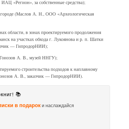
 ИАЦ «Регион», за собственные средства);
вгороде (Маслов А. Н., ООО «Археологическая
ах области, в зонах проектируемого продолжения
ск на участках обхода г. Лукоянова и р. п. Шатки
казчик — ГипродорНИИ);
Гонозов А. В., музей ННГУ);
ктируемого строительства подходов к наплавному
(Гонозов А. В., заказчик — ГипродорНИИ).
книг! 📚
писки в подарок
и наслаждайся