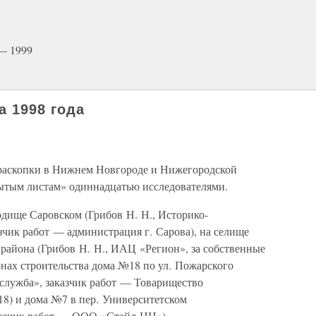
— 1999
а 1998 года
и раскопки в Нижнем Новгороде и Нижегородской
ытым листам» одиннадцатью исследователями.
дище Саровском (Грибов Н. Н., Историко-
зчик работ — администрация г. Сарова), на селище
района (Грибов Н. Н., ИАЦ «Регион», за собственные
онах строительства дома №18 по ул. Пожарского
 служба», заказчик работ — Товарищество
18) и дома №7 в пер. Университетском
казчик работ — ООО «Стайл НН»).