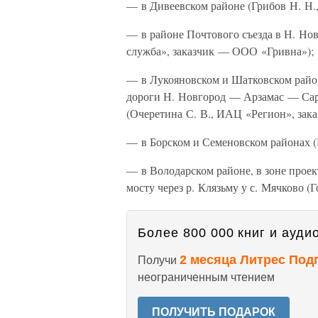
— в Дивеевском районе (Грибов Н. Н.,
— в районе Почтового съезда в Н. Но
служба», заказчик — ООО «Гривна»);
— в Лукояновском и Шатковском район
дороги Н. Новгород — Арзамас — Саран
(Очеретина С. В., ИАЦ «Регион», за
— в Борском и Семеновском районах (
— в Володарском районе, в зоне прое
мосту через р. Клязьму у с. Мячково 
Более 800 000 книг и аудио
2 месяца Литрес Под
Получи
неограниченным чтением
ПОЛУЧИТЬ ПОДАРОК