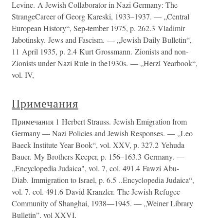
Levine. A Jewish Collaborator in Nazi Germany: The
StrangeCareer of Georg Kareski, 1933–1937. — „Central
European History“, Sep-tember 1975, p. 262.3 Vladimir
Jabotinsky. Jews and Fascism. — „Jewish Daily Bulletin“,
11 April 1935, p. 2.4 Kurt Grossmann. Zionists and non-
Zionists under Nazi Rule in the1930s. — „Herzl Yearbook“,
vol. IV,
Примечания
Примечания 1 Herbert Strauss. Jewish Emigration from
Germany — Nazi Policies and Jewish Responses. — „Leo
Baeck Institute Year Book“, vol. XXV, p. 327.2 Yehuda
Bauer. My Brothers Keeper, p. 156–163.3 Germany. —
„Encyclopedia Judaica", vol. 7, col. 491.4 Fawzi Abu-
Diab. Immigration to Israel, p. 6.5 ..Encyclopedia Judaica“,
vol. 7. col. 491.6 David Kranzler. The Jewish Refugee
Community of Shanghai, 1938—1945. — „Weiner Library
Bulletin”, vol XXVI,