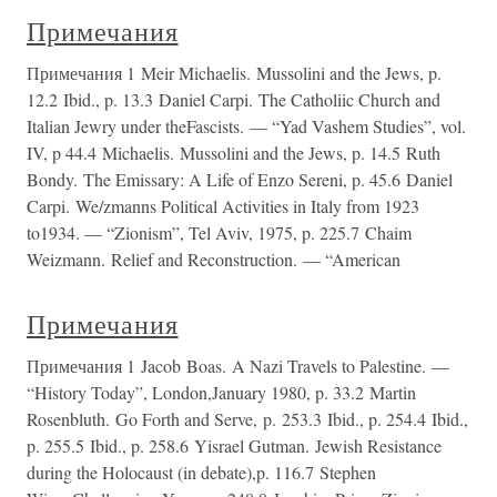
Примечания
Примечания 1 Meir Michaelis. Mussolini and the Jews, p.
12.2 Ibid., p. 13.3 Daniel Carpi. The Catholiic Church and
Italian Jewry under theFascists. — “Yad Vashem Studies”, vol.
IV, p 44.4 Michaelis. Mussolini and the Jews, p. 14.5 Ruth
Bondy. The Emissary: A Life of Enzo Sereni, p. 45.6 Daniel
Carpi. We/zmanns Political Activities in Italy from 1923
to1934. — “Zionism”, Tel Aviv, 1975, p. 225.7 Chaim
Weizmann. Relief and Reconstruction. — “American
Примечания
Примечания 1 Jacob Boas. A Nazi Travels to Palestine. —
“History Today”, London,January 1980, p. 33.2 Martin
Rosenbluth. Go Forth and Serve, p. 253.3 Ibid., p. 254.4 Ibid.,
p. 255.5 Ibid., p. 258.6 Yisrael Gutman. Jewish Resistance
during the Holocaust (in debate),p. 116.7 Stephen