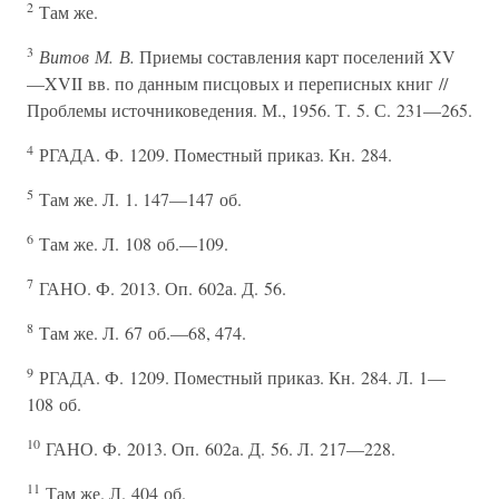
2
Там же.
3
Витов М. В.
Приемы составления карт поселений XV
—XVII вв. по данным писцовых и переписных книг //
Проблемы источниковедения. М., 1956. Т. 5. С. 231—265.
4
РГАДА. Ф. 1209. Поместный приказ. Кн. 284.
5
Там же. Л. 1. 147—147 об.
6
Там же. Л. 108 об.—109.
7
ГАНО. Ф. 2013. Оп. 602а. Д. 56.
8
Там же. Л. 67 об.—68, 474.
9
РГАДА. Ф. 1209. Поместный приказ. Кн. 284. Л. 1—
108 об.
10
ГАНО. Ф. 2013. Оп. 602а. Д. 56. Л. 217—228.
11
Там же. Л. 404 об.