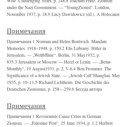
Wise. Challenging Years, p. 248.8 Joachim Prinz. Zionism
under the Nazi Government. — “YoungZionist”. London,
November 1937, p. 18.9 Lucy Dawidowicz (ed.). A Holocaust
Примечания
Примечания 1 Norman and Helen Bentwich. Mandate
Memories. 1918–1948, p. 150.2 Elis Lubrany. Hitler in
Jerusalem. — „Weltbflhne“. Berlin, 31 May1932, p.
835.3 Jerusalem or Moscow — Herzl or Lenin. — „Betar-
Monthly“, 19 August1931, p. 2, 5–6.4 Ben Frommer. The
Significance of a Jewish State. — „Jewish Call”Shanghai, May
1935, p. 10–11.5 Richard Lichtheim. Die Geschichte des
Deutschen Zionismus, p. 258—259.6 Беседа автора
Примечания
Примечания 1 Revisionists Cause Crisis in German
Zionism. — „Palestine Post“, 25 June 1934, p. 1.2 Herbert