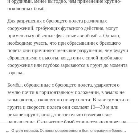
и орудиями, менее выгодно, чем применение крупно-
осколочных бомб.
Для разрушения с бреющего полета различных
сооружений, требующих фугасного действия, могут
применяться обычные фугасные авиабомбы. Однако,
необходимо учесть, что при сбрасывании с бреющего
полета они причиняют меньшие разрушения, чем будучи
сброшенными с высоты, когда они с силой пробивают
сооружения или глубоко зарываются в грунт до момента
взрыва.
Бомбы, сброшенные с бреющего полета, ударяются о
землю почти в горизонтальном положении, в землю не
зарываются, а скользят по поверхности. В зависимости от
грунта и скорости полета они скользят 10—30 м или
рикошетируют, иногда значительно изменяя свое
направление. Скольжение бомб отрицательно влияет на
точность попадания по мелким объектам или по узкой
←
Отдел первый. Основы современного боя, операции и боевого применения штурмовой авиации
длинной цели, значительно снижая боевой эффект.