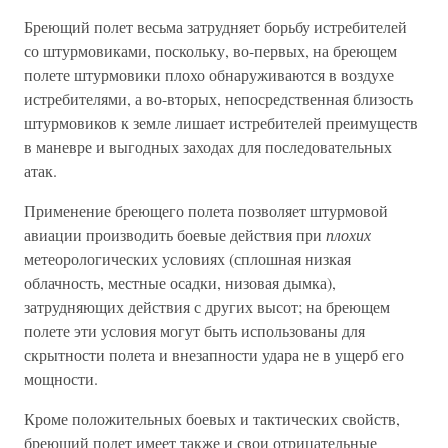
Бреющий полет весьма затрудняет борьбу истребителей
со штурмовиками, поскольку, во-первых, на бреющем
полете штурмовики плохо обнаруживаются в воздухе
истребителями, а во-вторых, непосредственная близость
штурмовиков к земле лишает истребителей преимуществ
в маневре и выгодных заходах для последовательных
атак.
Применение бреющего полета позволяет штурмовой
авиации производить боевые действия при
плохих
метеорологических условиях (сплошная низкая
облачность, местные осадки, низовая дымка),
затрудняющих действия с других высот; на бреющем
полете эти условия могут быть использованы для
скрытности полета и внезапности удара не в ущерб его
мощности.
Кроме положительных боевых и тактических свойств,
бреющий полет имеет также и свои отрицательные