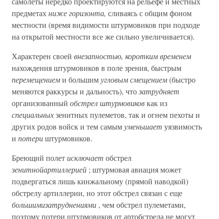
самолеты нередко проектируются на рельефе и местных
предметах
ниже горизонта,
сливаясь с общим фоном
местности (время видимости штурмовиков при подходе
на открытой местности все же сильно увеличивается).
Характерен своей
внезапностью, коротким временем
нахождения штурмовиков в поле зрения, быстрым
перемещением
и большим
угловым смещением
(быстро
меняются раккурсы и дальность), что
затрудняет
организованный
обстрел штурмовиков
как из
специальных
зенитных пулеметов, так и огнем пехоты и
других родов войск и тем самым
уменьшает
уязвимость
и
потери
штурмовиков.
Бреющий полет
исключает
обстрел
зенитнойартиллерией
; штурмовая авиация может
подвергаться лишь кинжальному (прямой наводкой)
обстрелу артиллерии, но этот обстрел связан с еще
большимизатруднениями
, чем обстрел пулеметами,
поэтому потери штурмовиков от артобстрела не могут