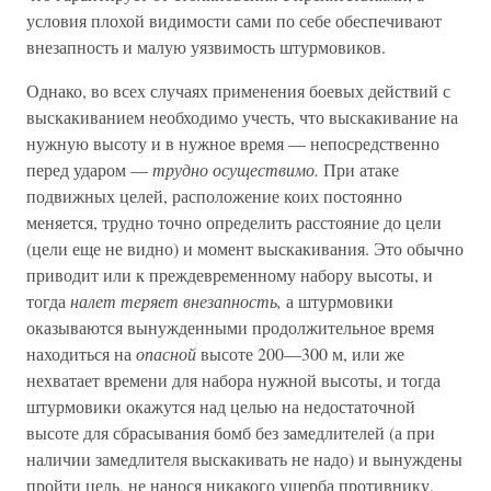
условия плохой видимости сами по себе обеспечивают
внезапность и малую уязвимость штурмовиков.
Однако, во всех случаях применения боевых действий с
выскакиванием необходимо учесть, что выскакивание на
нужную высоту и в нужное время — непосредственно
перед ударом —
трудно осуществимо.
При атаке
подвижных целей, расположение коих постоянно
меняется, трудно точно определить расстояние до цели
(цели еще не видно) и момент выскакивания. Это обычно
приводит или к преждевременному набору высоты, и
тогда
налет теряет внезапность,
а штурмовики
оказываются вынужденными продолжительное время
находиться на
опасной
высоте 200—300 м, или же
нехватает времени для набора нужной высоты, и тогда
штурмовики окажутся над целью на недостаточной
высоте для сбрасывания бомб без замедлителей (а при
наличии замедлителя выскакивать не надо) и вынуждены
пройти цель, не нанося никакого ущерба противнику,