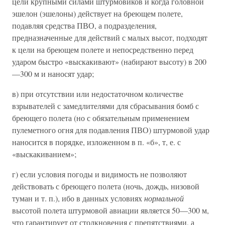
цели крупными силами штурмовиков и когда головной
эшелон (эшелоны) действует на бреющем полете,
подавляя средства ПВО, а подразделения,
предназначенные для действий с малых высот, подходят
к цели на бреющем полете и непосредственно перед
ударом быстро «выскакивают» (набирают высоту) в 200
—300 м и наносят удар;
в) при отсутствии или недостаточном количестве
взрывателей с замедлителями для сбрасывания бомб с
бреющего полета (но с обязательным применением
пулеметного огня для подавления ПВО) штурмовой удар
наносится в порядке, изложенном в п. «б», т, е. с
«выскакиванием»;
г) если условия погоды и видимость не позволяют
действовать с бреющего полета (ночь, дождь, низовой
туман и т. п.), ибо в данных условиях
нормальной
высотой полета штурмовой авиации является 50—300 м,
что гарантирует от столкновения с препятствиями, а