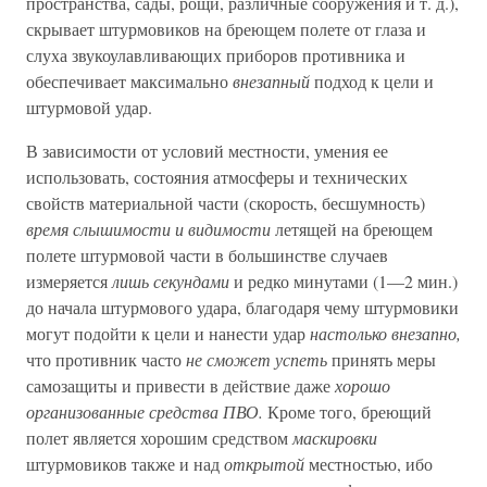
пространства, сады, рощи, различные сооружения и т. д.),
скрывает штурмовиков на бреющем полете от глаза и
слуха звукоулавливающих приборов противника и
обеспечивает максимально
внезапный
подход к цели и
штурмовой удар.
В зависимости от условий местности, умения ее
использовать, состояния атмосферы и технических
свойств материальной части (скорость, бесшумность)
время слышимости и видимости
летящей на бреющем
полете штурмовой части в большинстве случаев
измеряется
лишь секундами
и редко минутами (1—2 мин.)
до начала штурмового удара, благодаря чему штурмовики
могут подойти к цели и нанести удар
настолько внезапно,
что противник часто
не сможет успеть
принять меры
самозащиты и привести в действие даже
хорошо
организованные средства ПВО.
Кроме того, бреющий
полет является хорошим средством
маскировки
штурмовиков также и над
открытой
местностью, ибо