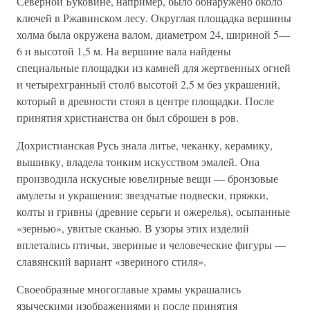
Северной Буковине, например, было обнаружено около
ключей в Ржавинском лесу. Округлая площадка вершины
холма была окружена валом, диаметром 24, шириной 5—
6 и высотой 1,5 м. На вершине вала найдены
специальные площадки из камней для жертвенных огней
и четырехгранный столб высотой 2,5 м без украшений,
который в древности стоял в центре площадки. После
принятия христианства он был сброшен в ров.
Дохристианская Русь знала литье, чеканку, керамику,
вышивку, владела тонким искусством эмалей. Она
производила искусные ювелирные вещи — бронзовые
амулеты и украшения: звездчатые подвески, пряжки,
колты и гривны (древние серьги и ожерелья), осыпанные
«зернью», увитые сканью. В узоры этих изделий
вплетались птичьи, звериные и человеческие фигуры —
славянский вариант «звериного стиля».
Своеобразные многоглавые храмы украшались
языческими изображениями и после принятия