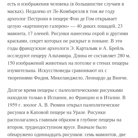
есть и изображения человека (в большинстве случаев в
масках). Недалеко от Ле-Комбарелля в том же году
археолог Пестрони в пещере Фон де Гом открывает
целую «картинную галерею» — 40 диких лошадей, 23
мамонта, 17 оленей. Рисунки нанесены охрой и другими
красками, секрет которых не раскрыт и поныне. В эти
годы французские археологи Э. Картальяк и А. Брейль
исследуют пещеру Альтамира. Длина ее составляет 280 м,
150 изображений животных на потолке и стенах пещеры
изумительны. Искусствоведы сравнивают их с
творениями Фидия, Микеланджело, Леонардо да Винчи.
Долгое время пещеры с палеолитическими рисунками
находили только в Испании, во Франции и в Италии. В
1959 г. зоолог А. В. Рюмин открыл палеолитические
рисунки в Каповой пещере на Урале. Рисунки
располагались главным образом в глубине пещеры на
втором, труднодоступном ярусе. Вначале было
обнаружено одиннадцать рисунков: семь мамонтов, две