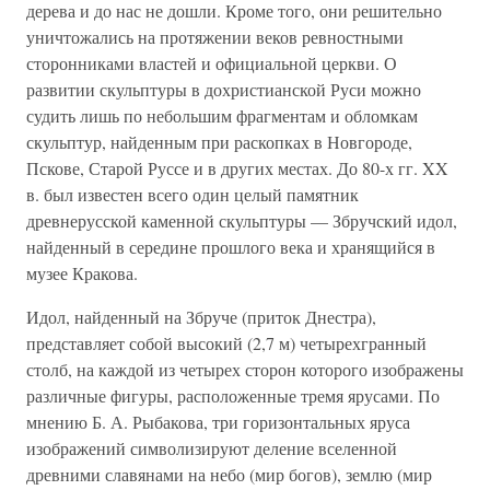
дерева и до нас не дошли. Кроме того, они решительно
уничтожались на протяжении веков ревностными
сторонниками властей и официальной церкви. О
развитии скульптуры в дохристианской Руси можно
судить лишь по небольшим фрагментам и обломкам
скульптур, найденным при раскопках в Новгороде,
Пскове, Старой Руссе и в других местах. До 80-х гг. XX
в. был известен всего один целый памятник
древнерусской каменной скульптуры — Збручский идол,
найденный в середине прошлого века и хранящийся в
музее Кракова.
Идол, найденный на Збруче (приток Днестра),
представляет собой высокий (2,7 м) четырехгранный
столб, на каждой из четырех сторон которого изображены
различные фигуры, расположенные тремя ярусами. По
мнению Б. А. Рыбакова, три горизонтальных яруса
изображений символизируют деление вселенной
древними славянами на небо (мир богов), землю (мир