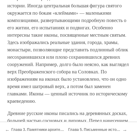
истории. Иногда центральная большая фигура святого
окружается по бокам «клеймами» — маленькими
композициями, развертывающими подробную повесть о
его житии, его испытаниях и подвигах. Особенно
интересны такие иконы, посвященные местным святым.
Здесь изображались реальные здания, города, храмы,
монастыри, позволяющие представить подлинный облик
несохранившихся или плохо сохранившихся древних
сооружений. Например, долго было неясно, как выглядел
верх Преображенского собора на Соловках. По
изображениям на иконах было установлено, что он одно
время имел шатровый верх, а потом был заменен
главками. Иконы — ценный источник по историческому
краеведению.
Древние русские иконы писались на деревянных досках,
большей частью сосновых и липовых. Перед нанесением
рисунка доски покрывали алебастровым грунтом —
←
→
Глава 3. Памятники архитектуры
Глава 5. Письменные источники
«левкасом». Чтобы краски ярче сияли и чтобы