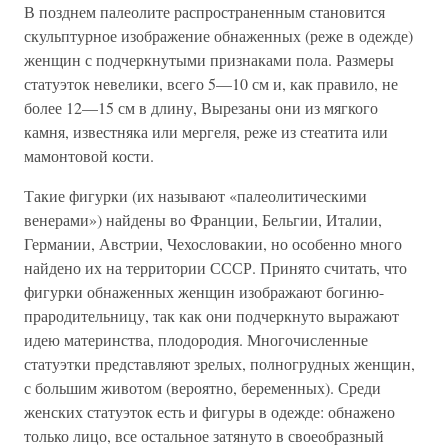
В позднем палеолите распространенным становится
скульптурное изображение обнаженных (реже в одежде)
женщин с подчеркнутыми признаками пола. Размеры
статуэток невелики, всего 5—10 см и, как правило, не
более 12—15 см в длину, Вырезаны они из мягкого
камня, известняка или мергеля, реже из стеатита или
мамонтовой кости.
Такие фигурки (их называют «палеолитическими
венерами») найдены во Франции, Бельгии, Италии,
Германии, Австрии, Чехословакии, но особенно много
найдено их на территории СССР. Принято считать, что
фигурки обнаженных женщин изображают богиню-
прародительницу, так как они подчеркнуто выражают
идею материнства, плодородия. Многочисленные
статуэтки представляют зрелых, полногрудных женщин,
с большим животом (вероятно, беременных). Среди
женских статуэток есть и фигуры в одежде: обнажено
только лицо, все остальное затянуто в своеобразный