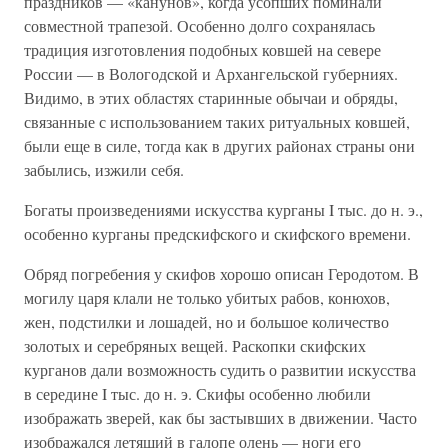
праздников — «канунов», когда усопших поминали
совместной трапезой. Особенно долго сохранялась
традиция изготовления подобных ковшей на севере
России — в Вологодской и Архангельской губерниях.
Видимо, в этих областях старинные обычаи и обряды,
связанные с использованием таких ритуальных ковшей,
были еще в силе, тогда как в других районах страны они
забылись, изжили себя.
Богаты произведениями искусства курганы I тыс. до н. э.,
особенно курганы предскифского и скифского времени.
Обряд погребения у скифов хорошо описан Геродотом. В
могилу царя клали не только убитых рабов, конюхов,
жен, подстилки и лошадей, но и большое количество
золотых и серебряных вещей. Раскопки скифских
курганов дали возможность судить о развитии искусства
в середине I тыс. до н. э. Скифы особенно любили
изображать зверей, как бы застывших в движении. Часто
изображался летящий в галопе олень — ноги его