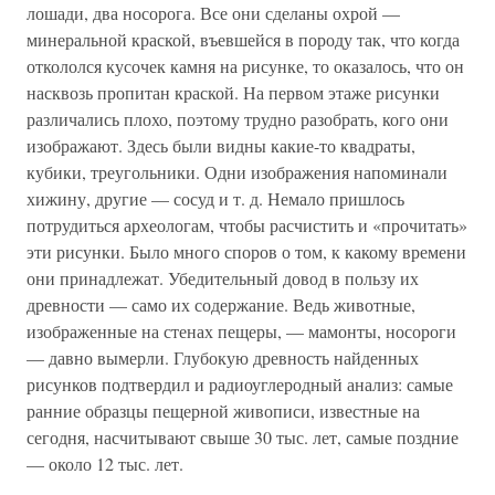
лошади, два носорога. Все они сделаны охрой —
минеральной краской, въевшейся в породу так, что когда
откололся кусочек камня на рисунке, то оказалось, что он
насквозь пропитан краской. На первом этаже рисунки
различались плохо, поэтому трудно разобрать, кого они
изображают. Здесь были видны какие-то квадраты,
кубики, треугольники. Одни изображения напоминали
хижину, другие — сосуд и т. д. Немало пришлось
потрудиться археологам, чтобы расчистить и «прочитать»
эти рисунки. Было много споров о том, к какому времени
они принадлежат. Убедительный довод в пользу их
древности — само их содержание. Ведь животные,
изображенные на стенах пещеры, — мамонты, носороги
— давно вымерли. Глубокую древность найденных
рисунков подтвердил и радиоуглеродный анализ: самые
ранние образцы пещерной живописи, известные на
сегодня, насчитывают свыше 30 тыс. лет, самые поздние
— около 12 тыс. лет.