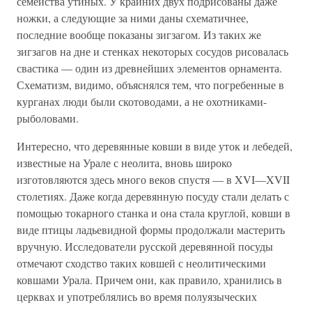
семейства утиных. У крайних двух подрисованы даже
ножки, а следующие за ними даны схематичнее,
последние вообще показаны зигзагом. Из таких же
зигзагов на дне и стенках некоторых сосудов рисовалась
свастика — один из древнейших элементов орнамента.
Схематизм, видимо, объяснялся тем, что погребенные в
курганах люди были скотоводами, а не охотниками-
рыболовами.
Интересно, что деревянные ковши в виде уток и лебедей,
известные на Урале с неолита, вновь широко
изготовляются здесь много веков спустя — в XVI—XVII
столетиях. Даже когда деревянную посуду стали делать с
помощью токарного станка и она стала круглой, ковши в
виде птицы ладьевидной формы продолжали мастерить
вручную. Исследователи русской деревянной посуды
отмечают сходство таких ковшей с неолитическими
ковшами Урала. Причем они, как правило, хранились в
церквах и употреблялись во время полуязыческих