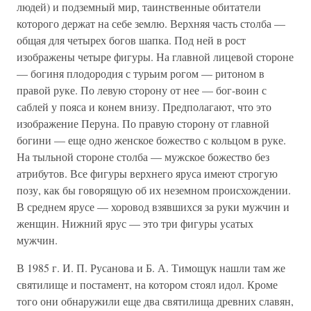
людей) и подземный мир, таинственные обитатели
которого держат на себе землю. Верхняя часть столба —
общая для четырех богов шапка. Под ней в рост
изображены четыре фигуры. На главной лицевой стороне
— богиня плодородия с турьим рогом — ритоном в
правой руке. По левую сторону от нее — бог-воин с
саблей у пояса и конем внизу. Предполагают, что это
изображение Перуна. По правую сторону от главной
богини — еще одно женское божество с кольцом в руке.
На тыльной стороне столба — мужское божество без
атрибутов. Все фигуры верхнего яруса имеют строгую
позу, как бы говорящую об их неземном происхождении.
В среднем ярусе — хоровод взявшихся за руки мужчин и
женщин. Нижний ярус — это три фигуры усатых
мужчин.
В 1985 г. И. П. Русанова и Б. А. Тимощук нашли там же
святилище и постамент, на котором стоял идол. Кроме
того они обнаружили еще два святилища древних славян,