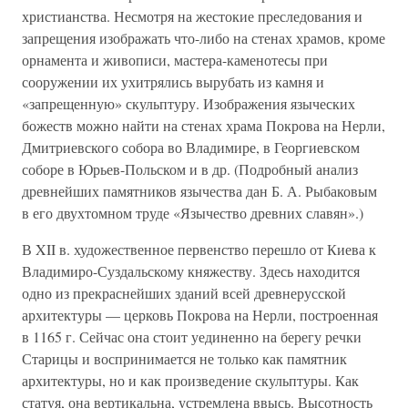
христианства. Несмотря на жестокие преследования и
запрещения изображать что-либо на стенах храмов, кроме
орнамента и живописи, мастера-каменотесы при
сооружении их ухитрялись вырубать из камня и
«запрещенную» скульптуру. Изображения языческих
божеств можно найти на стенах храма Покрова на Нерли,
Дмитриевского собора во Владимире, в Георгиевском
соборе в Юрьев-Польском и в др. (Подробный анализ
древнейших памятников язычества дан Б. А. Рыбаковым
в его двухтомном труде «Язычество древних славян».)
В XII в. художественное первенство перешло от Киева к
Владимиро-Суздальскому княжеству. Здесь находится
одно из прекраснейших зданий всей древнерусской
архитектуры — церковь Покрова на Нерли, построенная
в 1165 г. Сейчас она стоит уединенно на берегу речки
Старицы и воспринимается не только как памятник
архитектуры, но и как произведение скульптуры. Как
статуя, она вертикальна, устремлена ввысь. Высотность