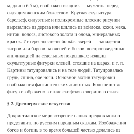
м, длина 6,5 м), изображен всадник — мужчина перед
сидящим женским божеством. Круглая скульптура,
барельеф, силуэтные и полихромные плоские рисунки
вырезались из дерева или шились из войлока, кожи, меха,
ниток, волоса, листового золота и олова, минеральных
красок. Интересны сцены борьбы зверей — нападения
тигров или барсов на оленей и быков, воспроизведенные
аппликацией на седельных покрышках; изящны
скульптурные фигурки оленей, стоящие на шарах, и т. п.
Картины татуировались и на теле людей. Татуировалась
грудь, спина, обе ноги. Основной мотив татуировки —
изображения фантастических животных. Большинство
фигур изображено в стиле скифского звериного стиля.
§ 2. Древнерусское искусство
Дохристианское мировоззрение наших предков можно
представить по русским народным сказкам. Изображения
богов и богинь в то время большей частью делались из