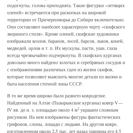
подогнуты, голова приподнята. Такие фигурки «летящих
оленей» встречаются при раскопках на широкой
территории от Причерноморья до Сибири включительно.
Они составляют наиболее характерную черту «скифского
звериного стиля». Кроме оленей, скифские художники
изображали козлов, баранов, лосей, барсов, львов, коней,
медведей, орлов и т. п. Их мускулы, пасти, уши, глаза
всегда чрезвычайно подчеркнуты. В скифских курганах
довольно много найдено золотых и серебряных сосудов и
с изображениями различных сцен из жизни скифов,
которые позволяют выяснить многие детали из жизни и
быта населения степной зоны СССР.
В то же время широко было развито ковроделие.
Найденный на Алтае (Пазырыкские курганы) ковер V—
2
IV вв. до н. э. площадью около 4 м
украшен сложным
рисунком. На нем изображены фигуры фантастических
грифонов, слоны, лошади с людьми. На другом ковре,
изготовленном около 2,5 тыс. лет назад (ширина его 4,5