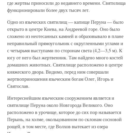
где жертвы приносили до недавнего времени. Святилища
функционировали более двух тысяч лет.
Одно из языческих святилищ — капище Перуна — было
открыто в центре Киева, на Андреевой горе. Оно было
сложено из неотесанных камней и образовывало в плане
неправильный прямоугольник с округленными углами и
с четырьмя выступами по сторонам света (4,2—3,5 м). К
югу от него был жертвенник. Там найдено много костей
домашних животных. Святилище расположено в центре
княжеского двора. Видимо, перед ним совершали
жертвоприношения языческим богам Олег, Игорь и
Святослав.
Интереснейшим языческим сооружением является и
святилище Перуна около Новгорода Великого. Оно
расположено в урочище, которое до сих пор называется
Перынь, на холме, окольцованном по склонам сосновой
рощей, в том месте, где Волхов вытекает из озера