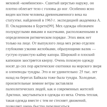
меховой «комбинезон». Сшитый шерстью наружу, он
плотно облегает тело с головы до ног. Особенно ясно
виден костюм человека древнекаменного века на
статуэтке, найденной в 1963 г. экспедицией академика А.
П. Окладникова в Бурети[99]. Мех одежды обозначен
полукруглыми ямками и насечками, расположенными в
определенном ритмическом порядке. Этих ямок нет
только на лице. От выпуклого лица мех резко отделен
глубокими узкими желобками, образующими валик —
густую пушистую кайму капора. Широкий и плоский
капюшон заостряется кверху. Очень похожую одежду
носят до сих пор арктические охотники на морского зверя
и оленеводы тундры. Это и не удивительно: 25 тыс. лет
назад на берегах Байкала тоже была тундра. Холодные,
пронзительные зимние ветры заставляли
палеолитических людей, как и современных жителей
Арктики, закутываться в одежды из меха. Очень теплая,
такая одежда вместе с тем не стесняет движений,
позволяет очень быстро передвигаться.