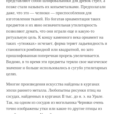
представляют собой шлифовальники для древок стрел, а
позже стали называть их копьеметалками. Предполагали
даже, что это — челноки — приспособления для
изготовления тканей. Но богатая орнаментация таких
предметов и их явно незначительная утилитарность
позволяют думать, что они играли еще и какую-то
ритуальную цель. К концу каменного века орнамент на
таких «утюжках» исчезает, форма теряет ладьевидность и
становится ромбовидной или квадратной, но зато
пришлифованная поперечная прорезь увеличивается.
Видимо, в то время эти предметы теряли свое магическое
значение и больше использовались в сугубо утилитарных
целях.
Многие произведения искусства найдены в курганах
эпохи раннего металла. Любопытны рисунки птиц на
сосудах, найденных в курганах II тыс. до н. э. на Урале.
Так, на одном из сосудов из могильника Черняки очень
точно изображены утки или какие-то другие птицы из