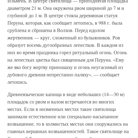
Ильмень. В центре святилища — приподнятая площадка
диаметром 21 м. Она окружена рвом шириной до 7 м и
глубиной до 1 м. В центре стояла деревянная статуя
Перуна, которая, как сообщает летопись, в 988 г. была
срублена и сброшена в Волхов. Перед идолом
жертвенник — круг, сложенный из булыжников. Ров
образует восемь дугообразных лепестков. В каждом из
них во время праздника горел ритуальный огонь. Огонь
на лепестках цветка был священным для Перуна. «Ему
же яко богу жертву приношаху и огонь неугасимый из
дубового древния непрестанно паляху», — сообщает
летопись.
Древнеязыческие капища в виде небольших (14—30 м)
площадок со рвом и валом встречаются во многих
местах. Если в низменных местах такие святилища
занимали естественное или специально насыпанное
возвышение, то в холмистых местах они сооружались на
главных вершинах возвышенностей. Такое святилище на