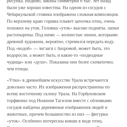
рисунка. Видимо, законы симметрии 6 тыс. лет назад
были уже хорошо известны. На одном из сосудов с
Чебаркульской стоянки изображена сложная композиция.
По верхнему краю горшка плывет цепочка птиц, очень
похожих на уток. Головки «уток» высоко подняты, лапки
растопырены. Под ними — волнистые линии, которыми
древний художник, вероятно, стремился передать воду.
Под «водой» — зигзаги с бахромой, может быть, это
водоросли, а может быть, и какие-то «подводные
чудища» или «духи». Показаны они более схематично,
чем птицы.
«Утки» в древнейшем искусстве Урала встречаются
довольно часто. Их изображения распространены по
всему восточному склону Урала. На Горбуновском
торфянике под Нижним Тагилом вместе с обломками
сосудов найдены деревянные изображения людей и
животных, причем большинство из них — фигурки
«уток». Особенно интересны ковши в виде птиц.