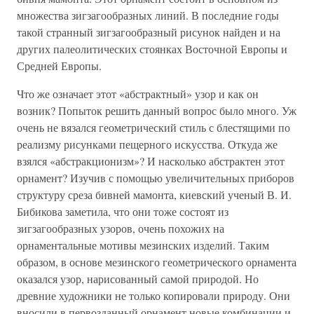
множества зигзагообразных линий. В последние годы
такой странный зигзагообразный рисунок найден и на
других палеолитических стоянках Восточной Европы и
Средней Европы.
Что же означает этот «абстрактный» узор и как он
возник? Попыток решить данный вопрос было много. Уж
очень не вязался геометрический стиль с блестящими по
реализму рисунками пещерного искусства. Откуда же
взялся «абстракционизм»? И насколько абстрактен этот
орнамент? Изучив с помощью увеличительных приборов
структуру среза бивней мамонта, киевский ученый В. И.
Бибикова заметила, что они тоже состоят из
зигзагообразных узоров, очень похожих на
орнаментальные мотивы мезинских изделий. Таким
образом, в основе мезинского геометрического орнамента
оказался узор, нарисованный самой природой. Но
древние художники не только копировали природу. Они
вносили в первозданный орнамент новые комбинации и