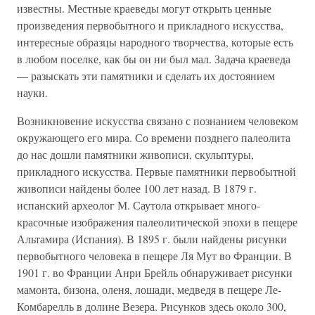
известны. Местные краеведы могут открыть ценные
произведения первобытного и прикладного искусства,
интересные образцы народного творчества, которые есть
в любом поселке, как бы он ни был мал. Задача краеведа
— разыскать эти памятники и сделать их достоянием
науки.
Возникновение искусства связано с познанием человеком
окружающего его мира. Со времени позднего палеолита
до нас дошли памятники живописи, скульптуры,
прикладного искусства. Первые памятники первобытной
живописи найдены более 100 лет назад. В 1879 г.
испанский археолог М. Саутола открывает много-
красочные изображения палеолитической эпохи в пещере
Альтамира (Испания). В 1895 г. были найдены рисунки
первобытного человека в пещере Ля Мут во Франции. В
1901 г. во Франции Анри Брейль обнаруживает рисунки
мамонта, бизона, оленя, лошади, медведя в пещере Ле-
Комбарелль в долине Везера. Рисунков здесь около 300,