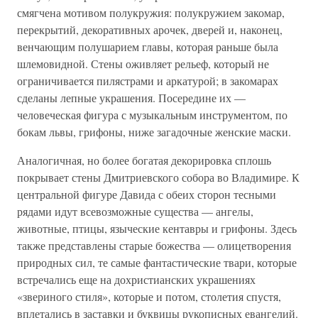
смягчена мотивом полукружия: полукружием закомар,
перекрытий, декоративных арочек, дверей и, наконец,
венчающим полушарием главы, которая раньше была
шлемовидной. Стены оживляет рельеф, который не
ограничивается пилястрами и аркатурой; в закомарах
сделаны лепные украшения. Посередине их —
человеческая фигура с музыкальным инструментом, по
бокам львы, грифоны, ниже загадочные женские маски.
Аналогичная, но более богатая декорировка сплошь
покрывает стены Дмитриевского собора во Владимире. К
центральной фигуре Давида с обеих сторон тесными
рядами идут всевозможные существа — ангелы,
животные, птицы, языческие кентавры и грифоны. Здесь
также представлены старые божества — олицетворения
природных сил, те самые фантастические твари, которые
встречались еще на дохристианских украшениях
«звериного стиля», которые и потом, столетия спустя,
вплетались в заставки и буквицы рукописных евангелий.