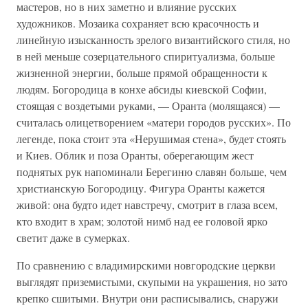
мастеров, но в них заметно и влияние русских
художников. Мозаика сохраняет всю красочность и
линейную изысканность зрелого византийского стиля, но
в ней меньше созерцательного спиритуализма, больше
жизненной энергии, больше прямой обращенности к
людям. Богородица в конхе абсиды киевской Софии,
стоящая с воздетыми руками, — Оранта (молящаяся) —
считалась олицетворением «матери городов русских». По
легенде, пока стоит эта «Нерушимая стена», будет стоять
и Киев. Облик и поза Оранты, оберегающим жест
поднятых рук напоминали Берегиню славян больше, чем
христианскую Богородицу. Фигура Оранты кажется
живой: она будто идет навстречу, смотрит в глаза всем,
кто входит в храм; золотой нимб над ее головой ярко
светит даже в сумерках.
По сравнению с владимирскими новгородские церкви
выглядят приземистыми, скупыми на украшения, но зато
крепко сшитыми. Внутри они расписывались, снаружи