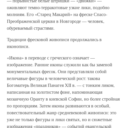
— порывистые белые штришки — «движки» —
оживляют темно-терракотовые узкие лики, подобно
молниям. Его «Старец Макарий» на фреске Спасо-
Преображенской церкви в Новгороде — человек,
обуреваемый страстями.
Традиции фресковой живописи продолжались в
иконописи.
«Икона» в переводе с греческого означает —
изображение. Ранние иконы служили как бы заменой
монументальных фресок. Они представляли собой
величавые фигуры в человеческий рост: такова
Богоматерь Великая Панагея XII в. — с тонким ликом,
написанная на золотистом фоне, напоминающая
мозаичную Оранту в киевской Софии, но более стройная
по пропорциям. Затем иконы развиваются в особый,
повествовательный жанр средневековой живописи: это
уже не только фигуры и лики святых, но и сюжетные
изображения «праздников» — событий евангельской