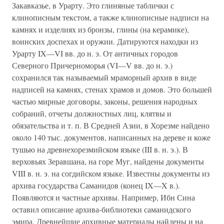
Закавказье, в Урарту. Это глиняные таблички с
клинописным текстом, а также клинописные надписи на
камнях и изделиях из бронзы, глины (на керамике),
воинских доспехах и оружии. Датируются находки из
Урарту IX—VI вв. до н. э. От античных городов
Северного Причерноморья (VI—V вв. до н. э.)
сохранился так называемый мраморный архив в виде
надписей на камнях, стенах храмов и домов. Это большей
частью мирные договоры, законы, решения народных
собраний, отчеты должностных лиц, клятвы и
обязательства и т. п. В Средней Азии, в Хорезме найдено
около 140 тыс. документов, написанных на дереве и коже
тушью на древнехорезмийском языке (III в. н. э.). В
верховьях Зеравшана, на горе Муг, найдены документы
VIII в. н. э. на согдийском языке. Известны документы из
архива государства Саманидов (конец IX—X в.).
Появляются и частные архивы. Например, Ибн Сина
оставил описание архива-библиотеки саманидского
эмира. Древнейшие архивные материалы найдены и на