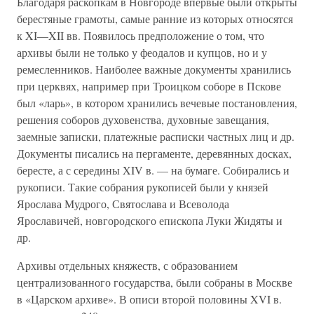
Благодаря раскопкам в Новгороде впервые были открыты
берестяные грамоты, самые ранние из которых относятся
к XI—XII вв. Появилось предположение о том, что
архивы были не только у феодалов и купцов, но и у
ремесленников. Наиболее важные документы хранились
при церквях, например при Троицком соборе в Пскове
был «ларь», в котором хранились вечевые постановления,
решения соборов духовенства, духовные завещания,
заемные записки, платежные расписки частных лиц и др.
Документы писались на пергаменте, деревянных досках,
бересте, а с середины XIV в. — на бумаге. Собирались и
рукописи. Такие собрания рукописей были у князей
Ярослава Мудрого, Святослава и Всеволода
Ярославичей, новгородского епископа Луки Жидяты и
др.
Архивы отдельных княжеств, с образованием
централизованного государства, были собраны в Москве
в «Царском архиве». В описи второй половины XVI в.