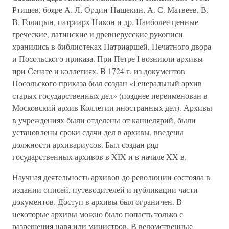
Ртищев, бояре А. Л. Ордин-Нащекин, А. С. Матвеев, В.
В. Голицын, патриарх Никон и др. Наиболее ценные
греческие, латинские и древнерусские рукописи
хранились в библиотеках Патриаршей, Печатного двора
и Посольского приказа. При Петре I возникли архивы
при Сенате и коллегиях. В 1724 г. из документов
Посольского приказа был создан «Генеральный архив
старых государственных дел» (позднее переименован в
Московский архив Коллегии иностранных дел). Архивы
в учреждениях были отделены от канцелярий, были
установлены сроки сдачи дел в архивы, введены
должности архивариусов. Был создан ряд
государственных архивов в XIX и в начале XX в.
Научная деятельность архивов до революции состояла в
издании описей, путеводителей и публикации части
документов. Доступ в архивы был ограничен. В
некоторые архивы можно было попасть только с
разрешения царя или министров. В ведомственные