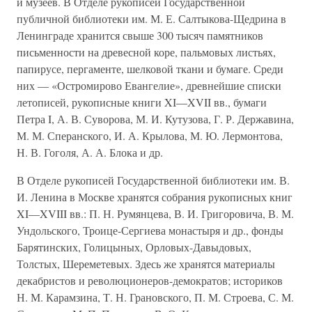
и музеев. В Отделе рукописей Государственной
публичной библиотеки им. М. Е. Салтыкова-Щедрина в
Ленинграде хранится свыше 300 тысяч памятников
письменности на древесной коре, пальмовых листьях,
папирусе, пергаменте, шелковой ткани и бумаге. Среди
них — «Остромирово Евангелие», древнейшие списки
летописей, рукописные книги XI—XVII вв., бумаги
Петра I, А. В. Суворова, М. И. Кутузова, Г. Р. Державина,
М. М. Сперанского, И. А. Крылова, М. Ю. Лермонтова,
Н. В. Гоголя, А. А. Блока и др.
В Отделе рукописей Государственной библиотеки им. В.
И. Ленина в Москве хранятся собрания рукописных книг
XI—XVIII вв.: П. Н. Румянцева, В. И. Григоровича, В. М.
Ундольского, Троице-Сергиева монастыря и др., фонды
Барятинских, Голицыных, Орловых-Давыдовых,
Толстых, Шереметевых. Здесь же хранятся материалы
декабристов и революционеров-демократов; историков
Н. М. Карамзина, Т. Н. Грановского, П. М. Строева, С. М.