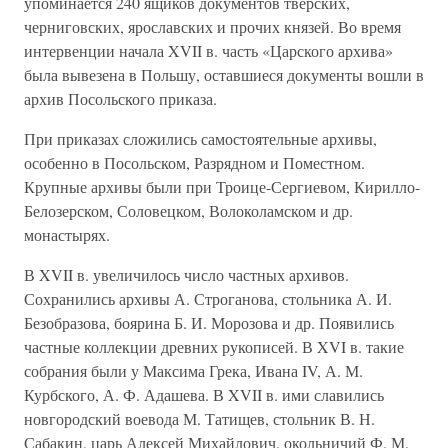
упоминается 240 ящиков документов тверских,
черниговских, ярославских и прочих князей. Во время
интервенции начала XVII в. часть «Царского архива»
была вывезена в Польшу, оставшиеся документы вошли в
архив Посольского приказа.
При приказах сложились самостоятельные архивы,
особенно в Посольском, Разрядном и Поместном.
Крупные архивы были при Троице-Сергиевом, Кирилло-
Белозерском, Соловецком, Волоколамском и др.
монастырях.
В XVII в. увеличилось число частных архивов.
Сохранились архивы А. Строганова, стольника А. И.
Безобразова, боярина Б. И. Морозова и др. Появились
частные коллекции древних рукописей. В XVI в. такие
собрания были у Максима Грека, Ивана IV, А. М.
Курбского, А. Ф. Адашева. В XVII в. ими славились
новгородский воевода М. Татищев, стольник В. Н.
Сабакин, царь Алексей Михайлович, окольничий Ф. М.