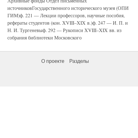
Архивные фонды Отдел письменных
источниковГосударственного исторического музея (ОПИ
ГИМ)ф. 221 — Лекции профессоров, научные пособия,
рефераты студентов (кон. XVIII–XIX в.)ф. 247 — И. П. и
Н. И. Тургеневыф. 292 — Рукописи XVIII–XIX вв. из
собрания библиотеки Московского
О проекте
Разделы