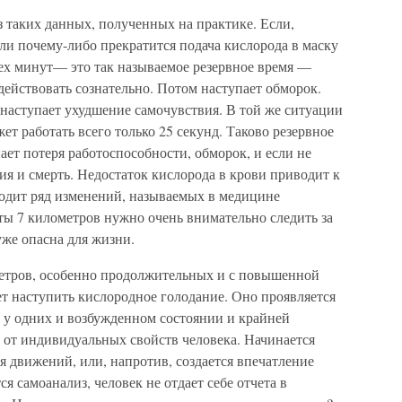
з таких данных, полученных на практике. Если,
мли почему-либо прекратится подача кислорода в маску
рех минут— это так называемое резервное время —
действовать сознательно. Потом наступает обморок.
 наступает ухудшение самочувствия. В той же ситуации
ет работать всего только 25 секунд. Таково резервное
ает потеря работоспособности, обморок, и если не
я и смерть. Недостаток кислорода в крови приводит к
ходит ряд изменений, называемых в медицине
ты 7 километров нужно очень внимательно следить за
уже опасна для жизни.
метров, особенно продолжительных и с повышенной
т наступить кислородное голодание. Оно проявляется
и у одних и возбужденном состоянии и крайней
 от индивидуальных свойств человека. Начинается
я движений, или, напротив, создается впечатление
я самоанализ, человек не отдает себе отчета в