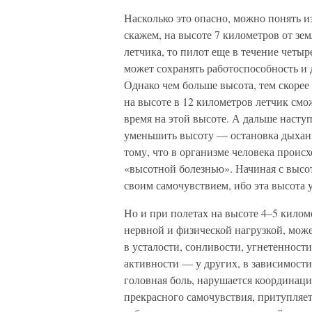
Насколько это опасно, можно понять и
скажем, на высоте 7 километров от зе
летчика, то пилот еще в течение четы
может сохранять работоспособность и 
Однако чем больше высота, тем скорее
на высоте в 12 километров летчик смож
время на этой высоте. А дальше наступ
уменьшить высоту — остановка дыхани
тому, что в организме человека проис
«высотной болезнью». Начиная с высо
своим самочувствием, ибо эта высота 
Но и при полетах на высоте 4–5 кило
нервной и физической нагрузкой, може
в усталости, сонливости, угнетенност
активности — у других, в зависимости
головная боль, нарушается координаци
прекрасного самочувствия, притупляетс