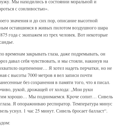
аружу. Мы находились в состоянии моральной и
ороться с сонливостью».
оего значения и до сих пор, описание высотной
енным оставшимся в живых пилотом воздушного шара
875 года с экипажем из трех человек. Вот некоторые
сандье.
по временам закрывать глаза, даже подремывать, он
оз давал себя чувствовать, и мы стояли, накинув на
охватило оцепенение… Я хотел надеть перчатки, но не
ная с высоты 7000 метров я вел записи почти
несенные без сохранения в памяти того, что я писал.
чиво, рукой, дрожащей от холода: „Мои руки
Летим хорошо… Мы поднимаемся. Кроче сопит… Сивель
т глаза. Я опоражниваю респиратор. Температура минус
ель уснул. 1 час 25 минут. Сивель бросает балласт“.
удом: