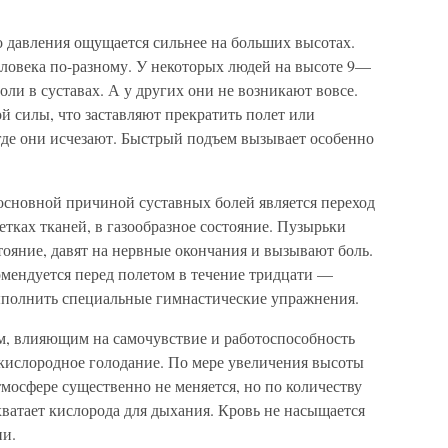
о давления ощущается сильнее на больших высотах.
еловека по-разному. У некоторых людей на высоте 9—
оли в суставах. А у других они не возникают вовсе.
й силы, что заставляют прекратить полет или
где они исчезают. Быстрый подъем вызывает особенно
 основной причиной суставных болей является переход
етках тканей, в газообразное состояние. Пузырьки
стояние, давят на нервные окончания и вызывают боль.
омендуется перед полетом в течение тридцати —
ыполнить специальные гимнастические упражнения.
, влияющим на самочувствие и работоспособность
 кислородное голодание. По мере увеличения высоты
мосфере существенно не меняется, но по количеству
 хватает кислорода для дыхания. Кровь не насыщается
ни.