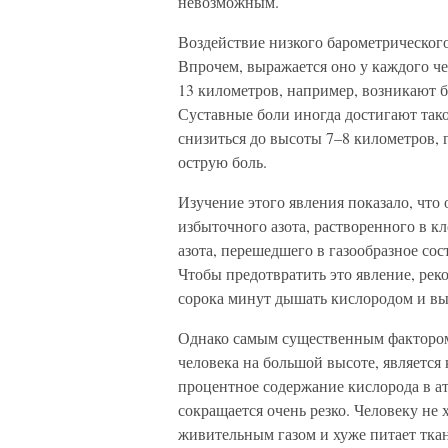
невозможным.
Воздействие низкого барометрическог
Впрочем, выражается оно у каждого ч
13 километров, например, возникают б
Суставные боли иногда достигают тако
снизиться до высоты 7–8 километров, 
острую боль.
Изучение этого явления показало, что
избыточного азота, растворенного в кл
азота, перешедшего в газообразное со
Чтобы предотвратить это явление, рек
сорока минут дышать кислородом и в
Однако самым существенным фактором
человека на большой высоте, является
процентное содержание кислорода в ат
сокращается очень резко. Человеку не
живительным газом и хуже питает тка