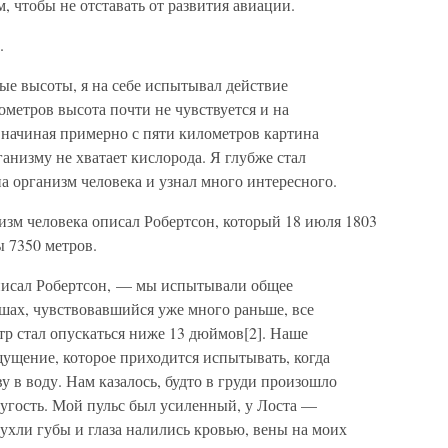
, чтобы не отставать от развития авиации.
.
ные высоты, я на себе испытывал действие
ометров высота почти не чувствуется и на
 начиная примерно с пяти километров картина
ганизму не хватает кислорода. Я глубже стал
а организм человека и узнал много интересного.
изм человека описал Робертсон, который 18 июля 1803
 7350 метров.
исал Робертсон, — мы испытывали общее
ушах, чувствовавшийся уже много раньше, все
етр стал опускаться ниже 13 дюймов[2]. Наше
ущение, которое приходится испытывать, когда
у в воду. Нам казалось, будто в груди произошло
ругость. Мой пульс был усиленный, у Лоста —
пухли губы и глаза налились кровью, вены на моих