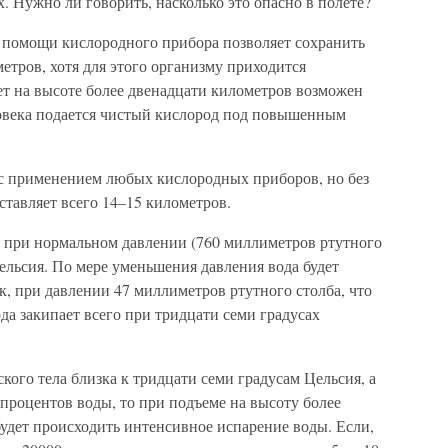
. Нужно ли говорить, насколько это опасно в полете?
и помощи кислородного прибора позволяет сохранить
етров, хотя для этого организму приходится
ет на высоте более двенадцати километров возможен
еловека подается чистый кислород под повышенным
с применением любых кислородных приборов, но без
тавляет всего 14–15 километров.
ы при нормальном давлении (760 миллиметров ртутного
Цельсия. По мере уменьшения давления вода будет
к, при давлении 47 миллиметров ртутного столба, что
ода закипает всего при тридцати семи градусах
ского тела близка к тридцати семи градусам Цельсия, а
 процентов воды, то при подъеме на высоту более
будет происходить интенсивное испарение воды. Если,