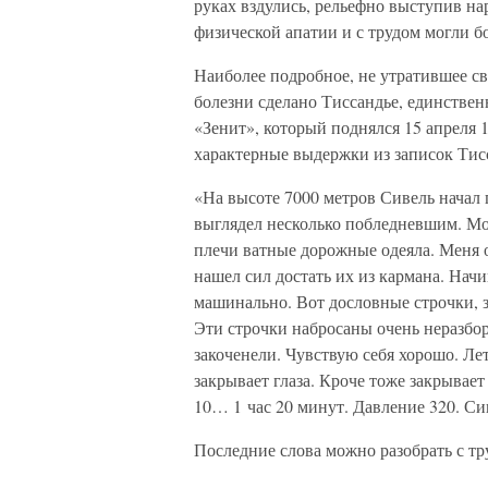
руках вздулись, рельефно выступив н
физической апатии и с трудом могли б
Наиболее подробное, не утратившее св
болезни сделано Тиссандье, единств
«Зенит», который поднялся 15 апреля 1
характерные выдержки из записок Тис
«На высоте 7000 метров Сивель начал 
выглядел несколько побледневшим. Мор
плечи ватные дорожные одеяла. Меня 
нашел сил достать их из кармана. Начи
машинально. Вот дословные строчки, за
Эти строчки набросаны очень неразбор
закоченели. Чувствую себя хорошо. 
закрывает глаза. Кроче тоже закрывае
10… 1 час 20 минут. Давление 320. Сив
Последние слова можно разобрать с тр