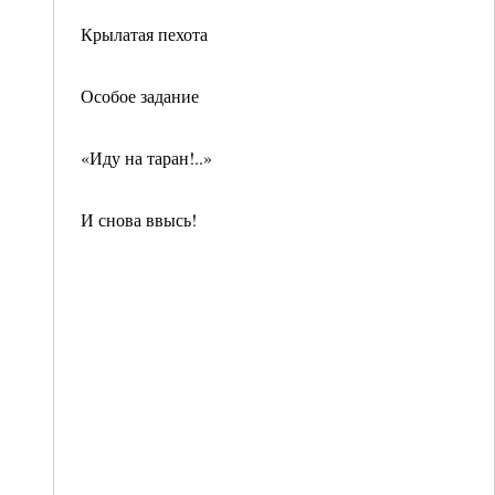
Крылатая пехота
Особое задание
«Иду на таран!..»
И снова ввысь!