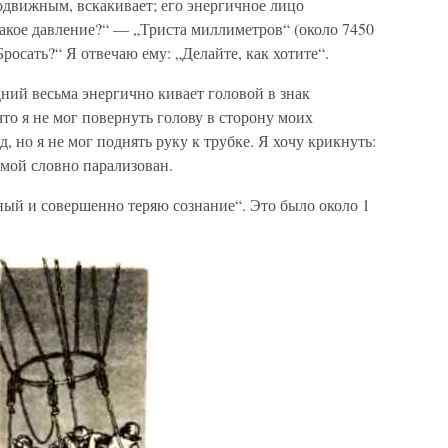
одвижным, вскакивает; его энергичное лицо
акое давление?“ — „Триста миллиметров“ (около 7450
росать?“ Я отвечаю ему: „Делайте, как хотите“.
дний весьма энергично кивает головой в знак
то я не мог повернуть голову в сторону моих
, но я не мог поднять руку к трубке. Я хочу крикнуть:
 мой словно парализован.
нный и совершенно теряю сознание“. Это было около 1