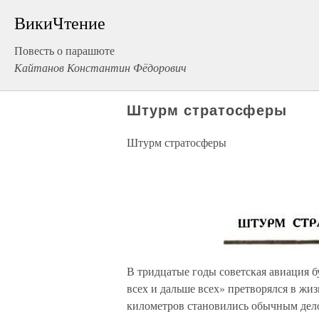
ВикиЧтение
Повесть о парашюте
Кайтанов Константин Фёдорович
Штурм стратосферы
Штурм стратосферы
В тридцатые годы советская авиация б
всех и дальше всех» претворялся в жи
километров становились обычным делом