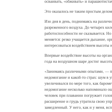
осваивать, «обживать» и парашютистам
Это оказалось не таким простым делом
Изо дня в день, поднимаясь на различ
разреженного воздуха. До четырех кил
работоспособности не сказывается. Но
меняется: резко учащается дыхание, ор
интересоваться воздействием высоты н
Впервые воздействие высоты на орган
года на воздушном шаре достиг высоты
«Занимаясь различными опытами, — п
недомогание и какой-то страх: шум в 
увеличивался по мере того, как баром
недомогание несколько напоминало ощ
человек при плавании погружает голов
расширение и грудь утратила свою уп
замедленный. У него, как и у меня, вс