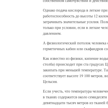
собственном самочувствии и действиях
Однако подача кислорода в легкие пр
работоспособность до высоты 12 килом
затрачивать значительные усилия. Пол
только при условии, если в легкие ч
давлением.
А физиологический потолок человека 
герметичных кабин или скафандров сос
Как известно из физики, кипение вод
столба) происходит при ста градусах 
закипать при меньшей температуре. Та
соответствует высоте 19 100 метров, в
Цельсия.
Если учесть, что температура человече
в тканях содержится около семидесяти
девятнадцати тысяч метров из тканей 