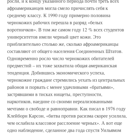
росли, и к концу указанного периода почти треть всех
афроамериканцев могла смело причислять себя к
среднему классу. К 1990 году примерно половина
чернокожих рабочих перешла в разряд «белых
воротничков». В том же самом году 12 % всех студентов
университетов имели черный цвет кожи. Это
приблизительно столько же, сколько афроамериканцы
составляют от общего населения Соединенных Штатов.
Одновременно росло число чернокожих обитателей
предместий – их тоже захватила общая американская
тенденция. Добившись экономического успеха,
чернокожие граждане стремились уехать из центральных
районов и порвать с менее удачливыми «братьями»,
застрявшими в тисках нищеты, преступности,
наркотиков, наедине со своими нереализованными
мечтами о свободе и равноправии. Как писал в 1976 году
Клейборн Карсон, «битва против расизма скорее усилила,
чем ослабила классовое расслоение черных». А вот еще
одно наблюдение, сделанное два года спустя Уильямом