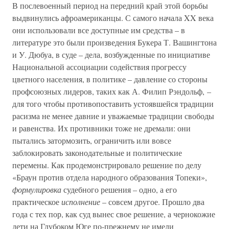
В послевоенный период на передний край этой борьбы
выдвинулись афроамериканцы. С самого начала XX века
они использовали все доступные им средства – в
литературе это были произведения Букера Т. Вашингтона
и У. Дюбуа, в суде – дела, возбужденные по инициативе
Национальной ассоциации содействия прогрессу
цветного населения, в политике – давление со стороны
профсоюзных лидеров, таких как А. Филип Рэндольф, –
для того чтобы противопоставить устоявшейся традиции
расизма не менее давние и уважаемые традиции свободы
и равенства. Их противники тоже не дремали: они
пытались затормозить, ограничить или вовсе
заблокировать законодательные и политические
перемены. Как продемонстрировало решение по делу
«Браун против отдела народного образования Топеки»,
формулировка
судебного решения – одно, а его
практическое
исполнение
– совсем другое. Прошло два
года с тех пор, как суд вынес свое решение, а чернокожие
дети на Глубоком Юге по-прежнему не имели