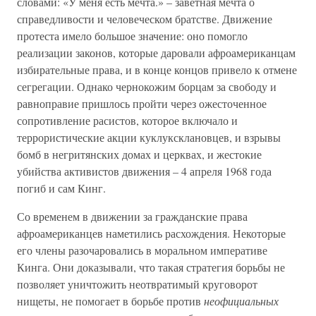
словами: «У меня есть мечта.» – заветная мечта о
справедливости и человеческом братстве. Движение
протеста имело большое значение: оно помогло
реализации законов, которые даровали афроамериканцам
избирательные права, и в конце концов привело к отмене
сегрегации. Однако чернокожим борцам за свободу и
равноправие пришлось пройти через ожесточенное
сопротивление расистов, которое включало и
террористические акции куклуксклановцев, и взрывы
бомб в негритянских домах и церквах, и жестокие
убийства активистов движения – 4 апреля 1968 года
погиб и сам Кинг.
Со временем в движении за гражданские права
афроамериканцев наметились расхождения. Некоторые
его члены разочаровались в моральном императиве
Кинга. Они доказывали, что такая стратегия борьбы не
позволяет уничтожить неотвратимый круговорот
нищеты, не помогает в борьбе против
неофициальных