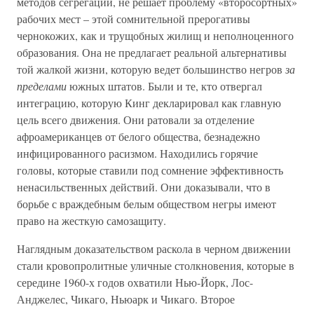
методов сегрегации, не решает проблему «второсортных»
рабочих мест – этой сомнительной прерогативы
чернокожих, как и трущобных жилищ и неполноценного
образования. Она не предлагает реальной альтернативы
той жалкой жизни, которую ведет большинство негров
за
пределами
южных штатов. Были и те, кто отвергал
интеграцию, которую Кинг декларировал как главную
цель всего движения. Они ратовали за отделение
афроамериканцев от белого общества, безнадежно
инфицированного расизмом. Находились горячие
головы, которые ставили под сомнение эффективность
ненасильственных действий. Они доказывали, что в
борьбе с враждебным белым обществом негры имеют
право на жесткую самозащиту.
Наглядным доказательством раскола в черном движении
стали кровопролитные уличные столкновения, которые в
середине 1960-х годов охватили Нью-Йорк, Лос-
Анджелес, Чикаго, Ньюарк и Чикаго. Второе