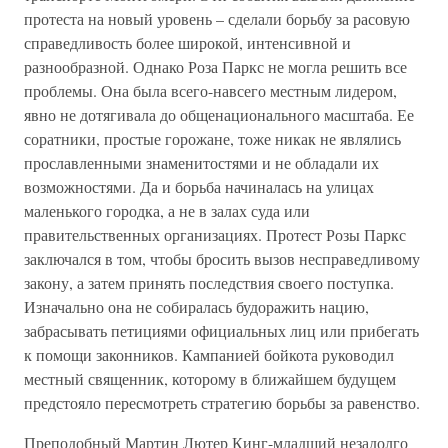
протеста на новый уровень – сделали борьбу за расовую
справедливость более широкой, интенсивной и
разнообразной. Однако Роза Паркс не могла решить все
проблемы. Она была всего-навсего местным лидером,
явно не дотягивала до общенационального масштаба. Ее
соратники, простые горожане, тоже никак не являлись
прославленными знаменитостями и не обладали их
возможностями. Да и борьба начиналась на улицах
маленького городка, а не в залах суда или
правительственных организациях. Протест Розы Паркс
заключался в том, чтобы бросить вызов несправедливому
закону, а затем принять последствия своего поступка.
Изначально она не собиралась будоражить нацию,
забрасывать петициями официальных лиц или прибегать
к помощи законников. Кампанией бойкота руководил
местный священник, которому в ближайшем будущем
предстояло пересмотреть стратегию борьбы за равенство.
Преподобный Мартин Лютер Кинг-младший незадолго