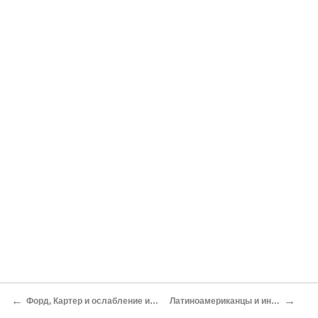
←
→
Форд, Картер и ослабление института президентства
Латиноамериканцы и индейское население