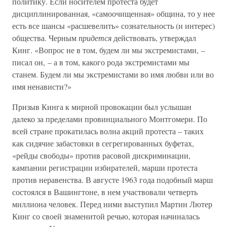
политику. Если носителем протеста будет
дисциплинированная, «самоочищенная» община, то у нее
есть все шансы «расшевелить» сознательность (и интерес)
общества. Черным
придется
действовать, утверждал
Кинг. «Вопрос не в том, будем ли мы экстремистами, –
писал он, – а в том, какого рода экстремистами мы
станем. Будем ли мы экстремистами во имя любви или во
имя ненависти?»
Призыв Кинга к мирной провокации был услышан
далеко за пределами провинциального Монтгомери. По
всей стране прокатилась волна акций протеста – таких
как сидячие забастовки в сегрегированных буфетах,
«рейды свободы» против расовой дискриминации,
кампании регистрации избирателей, марши протеста
против неравенства. В августе 1963 года подобный марш
состоялся в Вашингтоне, в нем участвовали четверть
миллиона человек. Перед ними выступил Мартин Лютер
Кинг со своей знаменитой речью, которая начиналась