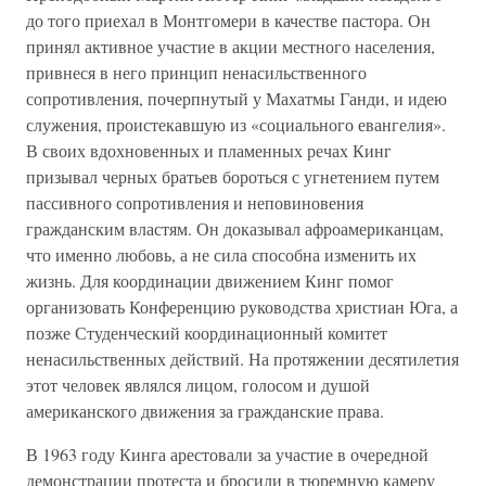
до того приехал в Монтгомери в качестве пастора. Он
принял активное участие в акции местного населения,
привнеся в него принцип ненасильственного
сопротивления, почерпнутый у Махатмы Ганди, и идею
служения, проистекавшую из «социального евангелия».
В своих вдохновенных и пламенных речах Кинг
призывал черных братьев бороться с угнетением путем
пассивного сопротивления и неповиновения
гражданским властям. Он доказывал афроамериканцам,
что именно любовь, а не сила способна изменить их
жизнь. Для координации движением Кинг помог
организовать Конференцию руководства христиан Юга, а
позже Студенческий координационный комитет
ненасильственных действий. На протяжении десятилетия
этот человек являлся лицом, голосом и душой
американского движения за гражданские права.
В 1963 году Кинга арестовали за участие в очередной
демонстрации протеста и бросили в тюремную камеру