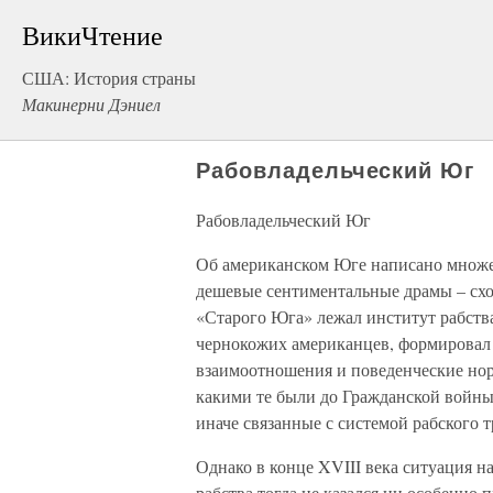
ВикиЧтение
США: История страны
Макинерни Дэниел
Рабовладельческий Юг
Рабовладельческий Юг
Об американском Юге написано множес
дешевые сентиментальные драмы – схо
«Старого Юга» лежал институт рабств
чернокожих американцев, формировал 
взаимоотношения и поведенческие но
какими те были до Гражданской войны,
иначе связанные с системой рабского т
Однако в конце XVIII века ситуация н
рабства тогда не казался ни особенно