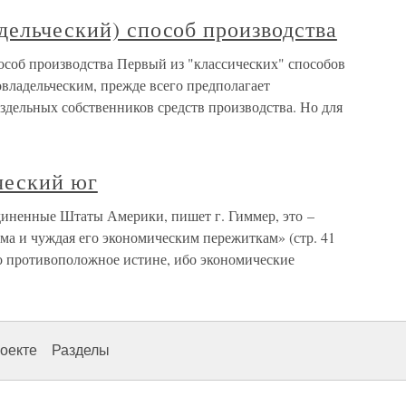
дельческий) способ производства
особ производства Первый из "классических" способов
владельческим, прежде всего предполагает
здельных собственников средств производства. Но для
ческий юг
иненные Штаты Америки, пишет г. Гиммер, это –
зма и чуждая его экономическим пережиткам» (стр. 41
мо противоположное истине, ибо экономические
оекте
Разделы