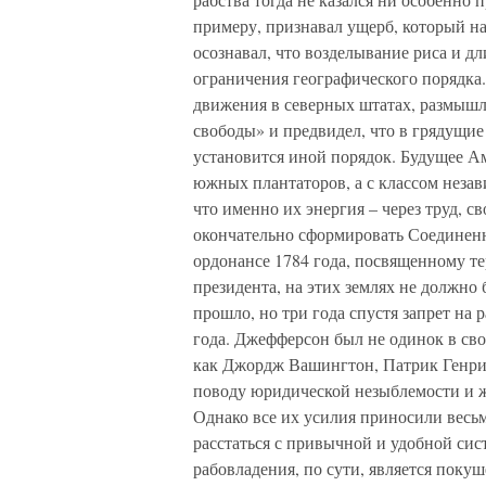
примеру, признавал ущерб, который н
осознавал, что возделывание риса и 
ограничения географического порядка
движения в северных штатах, размышля
свободы» и предвидел, что в грядущие
установится иной порядок. Будущее А
южных плантаторов, а с классом неза
что именно их энергия – через труд, 
окончательно сформировать Соединен
ордонансе 1784 года, посвященному те
президента, на этих землях не должно
прошло, но три года спустя запрет на 
года. Джефферсон был не одинок в св
как Джордж Вашингтон, Патрик Генри 
поводу юридической незыблемости и ж
Однако все их усилия приносили вес
расстаться с привычной и удобной сис
рабовладения, по сути, является пок