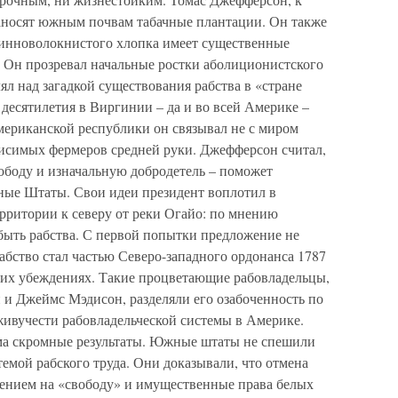
аносят южным почвам табачные плантации. Он также
длинноволокнистого хлопка имеет существенные
. Он прозревал начальные ростки аболиционистского
л над загадкой существования рабства в «стране
 десятилетия в Виргинии – да и во всей Америке –
мериканской республики он связывал не с миром
висимых фермеров средней руки. Джефферсон считал,
свободу и изначальную добродетель – поможет
ные Штаты. Свои идеи президент воплотил в
рритории к северу от реки Огайо: по мнению
 быть рабства. С первой попытки предложение не
рабство стал частью Северо-западного ордонанса 1787
оих убеждениях. Такие процветающие рабовладельцы,
и Джеймс Мэдисон, разделяли его озабоченность по
ивучести рабовладельческой системы в Америке.
ьма скромные результаты. Южные штаты не спешили
темой рабского труда. Они доказывали, что отмена
ушением на «свободу» и имущественные права белых