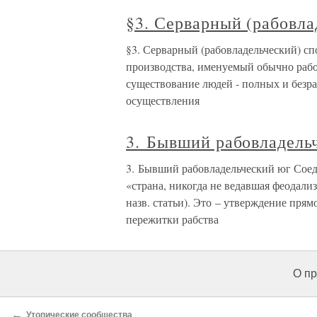
§3. Серварный (рабовла
§3. Серварный (рабовладельческий) сп
производства, именуемый обычно рабо
существование людей - полных и безра
осуществления
3. Бывший рабовладель
3. Бывший рабовладельческий юг Соед
«страна, никогда не ведавшая феодали
назв. статьи). Это – утверждение пря
пережитки рабства
О пр
←
Утопические сообщества