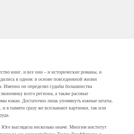
тво книг, и все они – и исторические романы, и
дились в одном: в основе повседневной жизни
а. Именно он определял судьбы большинства
экономику всего региона, а также расовые
рмы южан. Достаточно лишь упомянуть южные штаты,
 и в памяти сразу же всплывают картинки, так или
руда.
а Юге выглядела несколько иначе. Многим институт
 прочным, ни жизнестойким. Томас Джефферсон, к