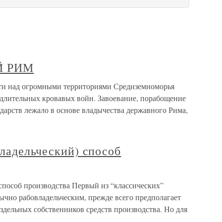
Й РИМ
над огромными территориями Средиземноморья
длительных кровавых войн. Завоевание, порабощение
ударств лежало в основе владычества державного Рима,
владельческий) способ
 способ производства Первый из “классических”
ычно рабовладельческим, прежде всего предполагает
здельных собственников средств производства. Но для