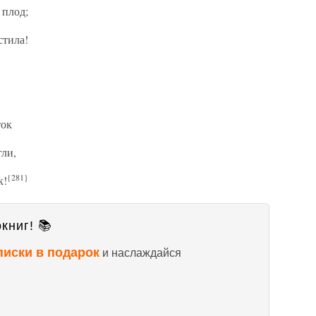
 плод;
стила!
ток
гли,
{281}
к!
книг! 📚
писки в подарок
и наслаждайся