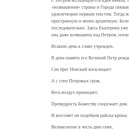
«возвышения» страны и Города связыва
удовлетворен первым текстом. Тогда 
пространную и менее архаичную. Более
последовательно. Здесь Екатерина уже
она даже возвышена над Петром, поско
Исакию день к славе учрежден,
В день памяти его Великий Петр рожд
Сие брег Невский восклицает:
А с стен Петровых гром,
Весь воздух проницает;
Премудрость Божеству сооружает дом,
И воссияет он подобьем райска крина;
Великолепие в честь дню сему,