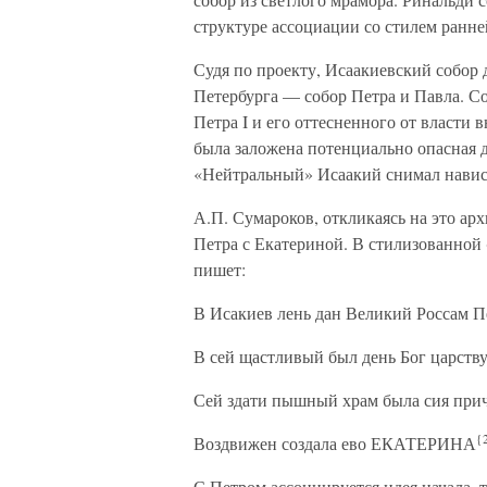
структуре ассоциации со стилем ранне
Судя по проекту, Исаакиевский собор
Петербурга — собор Петра и Павла. С
Петра I и его оттесненного от власти
была заложена потенциально опасная 
«Нейтральный» Исаакий снимал навис
А.П. Сумароков, откликаясь на это ар
Петра с Екатериной. В стилизованной
пишет:
В Исакиев лень дан Великий Россам П
В сей щастливый был день Бог царству
Сей здати пышный храм была сия при
{
Воздвижен создала ево ЕКАТЕРИНА
С Петром ассоциируется идея начала, 