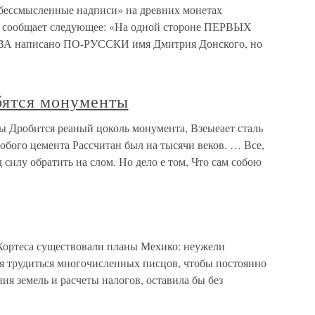
 «бессмысленные надписи» на древних монетах
й сообщает следующее: «На одной стороне ПЕРВЫХ
аписано ПО-РУССКИ имя Дмитрия Донского, но
обятся монументы
ты Дробится реаный цоколь монумента, Взеыеает сталь
обого цемента Рассчитан был на тысячи веков. … Все,
д силу обратить на слом. Но дело е том, Что сам собою
Кортеса существовали планы Мехико: неужели
ая трудиться многочисленных писцов, чтобы постоянно
ия земель и расчеты налогов, оставила бы без