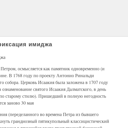
фиксация имиджа
джа
Петром, осмысляется как памятник одновременно (и
ине. В 1768 году по проекту Антонио Ринальди
го собора. Церковь Исаакия была заложена в 1707 году
в ознаменование святого Исаакия Далматского, в день
я по старому стилю). Пришедший в полную негодность
ся заново 30 мая
ения (переделанного во времена Петра из бывшего
икнуть грандиозный пятикупольный классицистический
сохранил в тянущейся вверх трехъярусной башенной