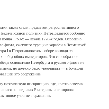
рками также стали предметом ретроспективного
Неудача южной политики Петра делается особенно
 конца 1760-х — начала 1770-х годов. Особенно
го флота, сжегшего турецкие корабли в Чесменской
Петра I в Петропавловском соборе возводится
х побед обоих императоров. Это своеобразное
беды основателю Петербурга и русского флота не
 имени, но должно было увенчивать — в большей
овавшей это сооружение.
у поэтическую инскрипцию, где, кратко осветив
ливался на подвигах Екатерины и ее «орлов» —
активное участие в сражении: