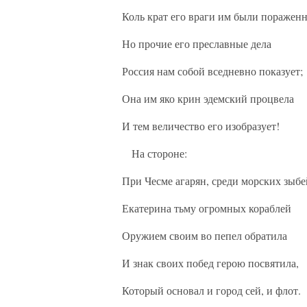
Коль крат его враги им были поражен
Но прочие его преславные дела
Россия нам собой вседневно показует;
Она им яко крин эдемский процвела
И тем величество его изобразует!
На стороне:
При Чесме агарян, среди морских зыбе
Екатерина тьму огромных кораблей
Оружием своим во пепел обратила
И знак своих побед герою посвятила,
Который основал и город сей, и флот.