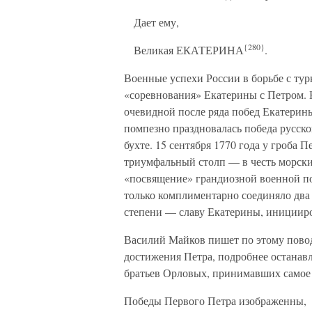
Дает ему,
{280}
Великая ЕКАТЕРИНА
.
Военные успехи России в борьбе с ту
«соревнования» Екатерины с Петром. 
очевидной после ряда побед Екатерины
помпезно праздновалась победа русско
бухте. 15 сентября 1770 года у гроба 
триумфальный столп — в честь морски
«посвящение» грандиозной военной по
только комплиментарно соединяло два
степени — славу Екатерины, инициир
Василий Майков пишет по этому повод
достижения Петра, подробнее останав
братьев Орловых, принимавших самое 
Победы Первого Петра изображенны,