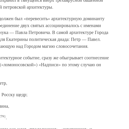
й петровской архитектуры.
 должен был «перевесить» архитектурную доминанту
оединение двух святых ассоциировалось с именами
 внука — Павла Петровича. В самой архитектуре Города
для Екатерины политическая диада: Петр — Павел.
ающую над Городом магию словосочетания.
хитектурное событие, сразу же обыгрывает соотнесение
 («ломоносовской») «Надписи» по этому случаю он
етр,
 Росску щедр;
чина,
279}
.
тогда как идея «продолжения», «завершения» и