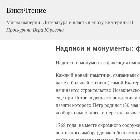
ВикиЧтение
Мифы империи: Литература и власть в эпоху Екатерины II
Проскурина Вера Юрьевна
Надписи и монументы: 
Надписи и монументы: фиксация ими
Каждый новый памятник, связанный с 
даже в большей степени) самой Екатер
начинается строительство Исаакиевско
еще при Петре, в день его рождения и 
памяти которого Петр родился (30 ма
«собор» символически перезакладывает
1768 года: на месте скромного сооруж
чертежного амбара) должен был возн
собор из светлого мрамора. Ринальди 