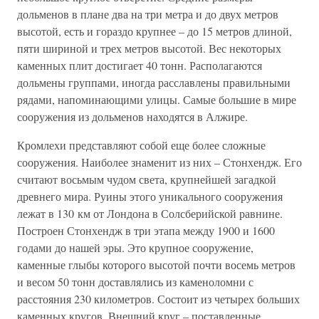
дольменов в плане два на три метра и до двух метров
высотой, есть и гораздо крупнее – до 15 метров длиной,
пяти шириной и трех метров высотой. Вес некоторых
каменных плит достигает 40 тонн. Располагаются
дольмены группами, иногда расславлены правильными
рядами, напоминающими улицы. Самые большие в мире
сооружения из дольменов находятся в Алжире.
Кромлехи представляют собой еще более сложные
сооружения. Наиболее знаменит из них – Стонхендж. Его
считают восьмым чудом света, крупнейшей загадкой
древнего мира. Руины этого уникального сооружения
лежат в 130 км от Лондона в Солсберийской равнине.
Построен Стонхендж в три этапа между 1900 и 1600
годами до нашей эры. Это крупное сооружение,
каменные глыбы которого высотой почти восемь метров
и весом 50 тонн доставлялись из каменоломни с
расстояния 230 километров. Состоит из четырех больших
каменных кругов. Внешний круг – поставленные