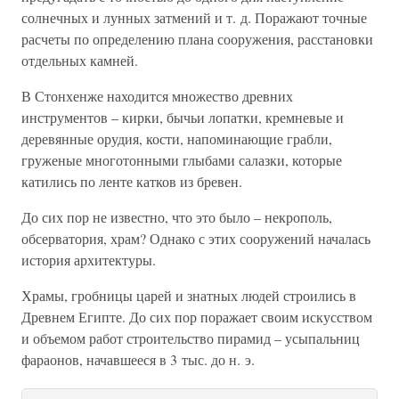
солнечных и лунных затмений и т. д. Поражают точные
расчеты по определению плана сооружения, расстановки
отдельных камней.
В Стонхенже находится множество древних
инструментов – кирки, бычьи лопатки, кремневые и
деревянные орудия, кости, напоминающие грабли,
груженые многотонными глыбами салазки, которые
катились по ленте катков из бревен.
До сих пор не известно, что это было – некрополь,
обсерватория, храм? Однако с этих сооружений началась
история архитектуры.
Храмы, гробницы царей и знатных людей строились в
Древнем Египте. До сих пор поражает своим искусством
и объемом работ строительство пирамид – усыпальниц
фараонов, начавшееся в 3 тыс. до н. э.