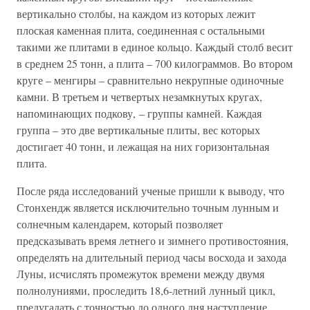
вертикально столбы, на каждом из которых лежит
плоская каменная плита, соединенная с остальными
такими же плитами в единое кольцо. Каждый столб весит
в среднем 25 тонн, а плита – 700 килограммов. Во втором
круге – менгиры – сравнительно некрупные одиночные
камни. В третьем и четвертых незамкнутых кругах,
напоминающих подкову, – группы камней. Каждая
группа – это две вертикальные плиты, вес которых
достигает 40 тонн, и лежащая на них горизонтальная
плита.
После ряда исследований ученые пришли к выводу, что
Стонхендж является исключительно точным лунным и
солнечным календарем, который позволяет
предсказывать время летнего и зимнего противостояния,
определять на длительный период часы восхода и захода
Луны, исчислять промежуток времени между двумя
полнолуниями, проследить 18,6-летний лунный цикл,
предугадать с точностью до одного дня наступление