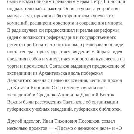
были весьма близкими реальным мерам Петра I и носили
подражательный характер. Он выступал за устройство
мануфактур, проявил себя сторонником купеческих
компаний, расширения экспорта и сокращения импорта.
В ряде случаев он предвосхищал и реальные реформы
(идея о должности референдария и государственного
регента при Сенате, что потом было реализовано в виде
поста генерал-прокурора, идея введения майората, идея
введения гербов и чинов, идея монополии купечества на
торги и промыслы). Салтыков выдвинул предложение об
экспедиции из Архангельска вдоль побережья
Ледовитого океана с целью выяснения, «есть ли проход
до Китая и Японии». С его именем связана идея
экспедиций в Среднюю Азию и на Дальний Восток.
Важны были рассуждения Салтыкова об организации
губернских учебных заведений, губернских библиотек.
Другой идеолог, Иван Тихонович Посошков, создал
несколько проектов — «Письмо о денежном деле» и «О