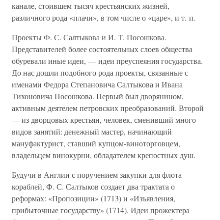
канале, стоившем тысяч крестьянских жизней,
различного рода «плачи», в том числе о «царе», и т. п.
Проекты Ф. С. Салтыкова и И. Т. Посошкова.
Представителей более состоятельных слоев общества
обуревали иные идеи, — идеи преуспеяния государства.
До нас дошли подобного рода проекты, связанные с
именами Федора Степановича Салтыкова и Ивана
Тихоновича Посошкова. Первый был дворянином,
активным деятелем петровских преобразований. Второй
— из дворцовых крестьян, человек, сменивший много
видов занятий: денежный мастер, начинающий
мануфактурист, ставший купцом-виноторговцем,
владельцем винокурни, обладателем крепостных душ.
Будучи в Англии с поручением закупки для флота
кораблей, Ф. С. Салтыков создает два трактата о
реформах: «Пропозиции» (1713) и «Изъявления,
прибыточные государству» (1714). Идеи прожектера