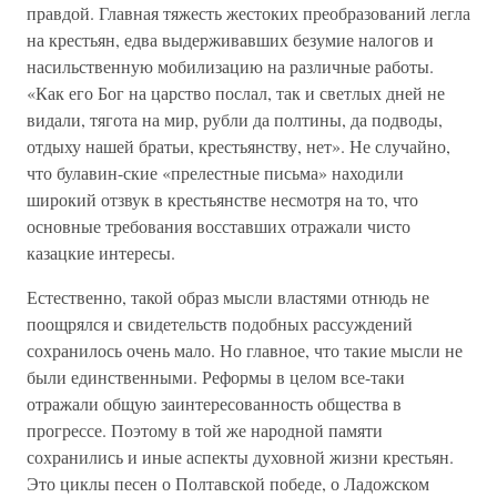
правдой. Главная тяжесть жестоких преобразований легла
на крестьян, едва выдерживавших безумие налогов и
насильственную мобилизацию на различные работы.
«Как его Бог на царство послал, так и светлых дней не
видали, тягота на мир, рубли да полтины, да подводы,
отдыху нашей братьи, крестьянству, нет». Не случайно,
что булавин-ские «прелестные письма» находили
широкий отзвук в крестьянстве несмотря на то, что
основные требования восставших отражали чисто
казацкие интересы.
Естественно, такой образ мысли властями отнюдь не
поощрялся и свидетельств подобных рассуждений
сохранилось очень мало. Но главное, что такие мысли не
были единственными. Реформы в целом все-таки
отражали общую заинтересованность общества в
прогрессе. Поэтому в той же народной памяти
сохранились и иные аспекты духовной жизни крестьян.
Это циклы песен о Полтавской победе, о Ладожском