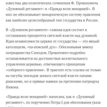
известны два политических сочинения Ф. Прокоповича
«Духовный регламент» и «Правда воли монаршей». В
них он обосновывает монархическую систему правления
как наиболее целесообразный тип государства в России.
В «Духовном регламенте» главная идея состоит в
отстаивании приоритета светской власти над духовной.
Идея независимости церкви от государства — это явный
католицизм, «па-пежский дух». Обосновывая замену
патриаршества Синодом, Прокопович подробно
останавливается на достоинствах коллегиального
управления церковью, отвечающего принципам
«соборного правления». В трактате есть ссылки не только
на пагубы эпизодов захвата светской власти папами
римскими, но и прямые намеки на претензию патриарха
Никона.
«Правда воли монаршей» написана, как и «Духовный
регламент», по поручению Петра I для обоснования указа