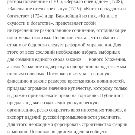
ратном поведении» (1701), «Зеркало очевидное» (1708),
«Завещание отеческое сыну» (1719), «Книга о скудости и
богатстве» (1724) и др. Важнейший из них, «Книга о
скудости и богатстве», представляет собой
интереснейшее разноплановое сочинение, отстаивающее
идеи меркантилизма. Посошков считал, что избавить
страну от бедности следует реформой управления. Для
этого от всех сословий необходимо избрать выборных
для создания единого свода законов — нового Уложения,
а само Уложение подвергнуть одобрению народа «самым
полным голосом». Посошков выступал за точную
фиксацию в законе размеров крестьянских повинностей,
придавал огромное значение купечеству, которому только
и должно принадлежать право на торговлю. Публицист
предлагал даже создать единую купеческую
организацию, резко сократить ввоз иноземных товаров, а
экспорт изделий русской промышленности увеличить.
Для этого необходимо форсировать строительство фабрик
и заводов. Посошков выдвинул идею всеобщего