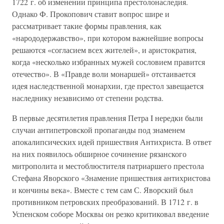
1722 г. об изменении принципа престолонаследия.
Однако Ф. Прокопович ставит вопрос шире и
рассматривает такие формы правления, как
«народодержавство», при котором важнейшие вопросы
решаются «согласием всех жителей», и аристократия,
когда «несколько избранных мужей сословием правится
отечество». В «Правде воли монаршей» отстаивается
идея наследственной монархии, где престол завещается
наследнику независимо от степени родства.
В первые десятилетия правления Петра I нередки были
случаи антипетровской пропаганды под знаменем
апокалипсических идей пришествия Антихриста. В ответ
на них появилось обширное сочинение рязанского
митрополита и местоблюстителя патриаршего престола
Стефана Яворского «Знамение пришествия антихристова
и кончины века». Вместе с тем сам С. Яворский был
противником петровских преобразований. В 1712 г. в
Успенском соборе Москвы он резко критиковал введение