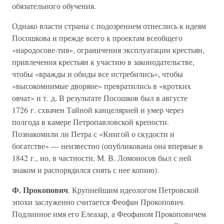
обязательного обучения.
Однако власти страны с подозрением отнеслись к идеям
Посошкова и прежде всего к проектам всеобщего
«народосове-тия», ограничения эксплуатации крестьян,
привлечения крестьян к участию в законодательстве,
чтобы «вражды и обиды все истребились», чтобы
«высокомнимые дворяне» превратились в «кротких
овчат» и т. д. В результате Посошков был в августе
1726 г. схвачен Тайной канцелярией и умер через
полгода в камере Петропавловской крепости.
Познакомили ли Петра с «Книгой о скудости и
богатстве» — неизвестно (опубликована она впервые в
1842 г., но, в частности, М. В. Ломоносов был с ней
знаком и распорядился снять с нее копию).
Ф. Прокопович
. Крупнейшим идеологом Петровской
эпохи заслуженно считается Феофан Прокопович.
Подлинное имя его Елеазар, а Феофаном Прокоповичем