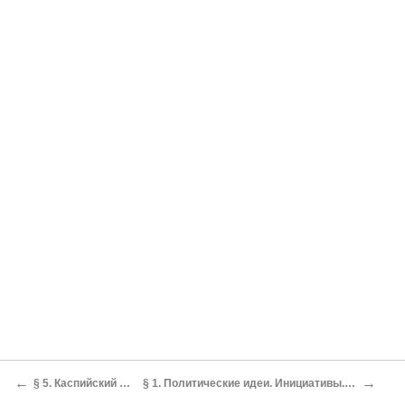
←
→
§ 5. Каспийский поход
§ 1. Политические идеи. Инициативы. Проекты