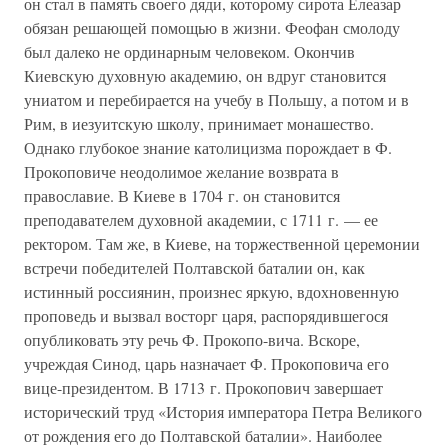
он стал в память своего дяди, которому сирота Елеазар
обязан решающей помощью в жизни. Феофан смолоду
был далеко не ординарным человеком. Окончив
Киевскую духовную академию, он вдруг становится
униатом и перебирается на учебу в Польшу, а потом и в
Рим, в иезуитскую школу, принимает монашество.
Однако глубокое знание католицизма порождает в Ф.
Прокоповиче неодолимое желание возврата в
православие. В Киеве в 1704 г. он становится
преподавателем духовной академии, с 1711 г. — ее
ректором. Там же, в Киеве, на торжественной церемонии
встречи победителей Полтавской баталии он, как
истинный россиянин, произнес яркую, вдохновенную
проповедь и вызвал восторг царя, распорядившегося
опубликовать эту речь Ф. Прокопо-вича. Вскоре,
учреждая Синод, царь назначает Ф. Прокоповича его
вице-президентом. В 1713 г. Прокопович завершает
исторический труд «История императора Петра Великого
от рождения его до Полтавской баталии». Наиболее