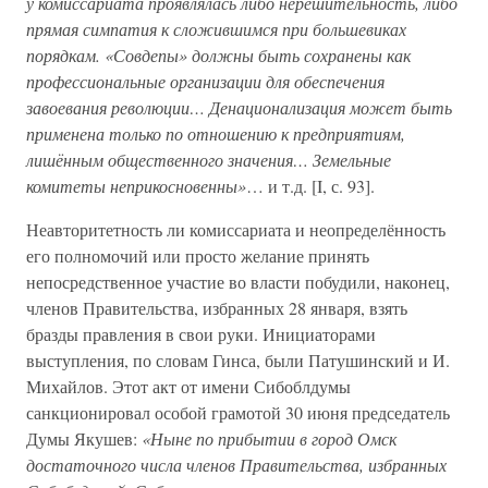
у комиссариата проявлялась либо нерешительность, либо
прямая симпатия к сложившимся при большевиках
порядкам. «Совдепы» должны быть сохранены как
профессиональные организации для обеспечения
завоевания революции… Денационализация может быть
применена только по отношению к предприятиям,
лишённым общественного значения… Земельные
комитеты неприкосновенны»
… и т.д. [I, с. 93].
Неавторитетность ли комиссариата и неопределённость
его полномочий или просто желание принять
непосредственное участие во власти побудили, наконец,
членов Правительства, избранных 28 января, взять
бразды правления в свои руки. Инициаторами
выступления, по словам Гинса, были Патушинский и И.
Михайлов. Этот акт от имени Сибоблдумы
санкционировал особой грамотой 30 июня председатель
Думы Якушев:
«Ныне по прибытии в город Омск
достаточного числа членов Правительства, избранных