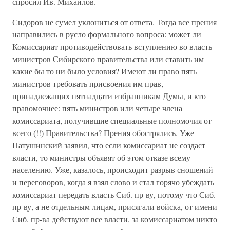
спросил Ив. Михайлов.
Сидоров не сумел уклониться от ответа. Тогда все прения
направились в русло формального вопроса: может ли
Комиссариат противодействовать вступлению во власть
министров Сибирского правительства или ставить им
какие бы то ни было условия? Имеют ли право пять
министров требовать присвоения им прав,
принадлежащих пятнадцати избранникам Думы, и кто
правомочнее: пять министров или четыре члена
комиссариата, получившие специальные полномочия от
всего (!!) Правительства? Прения обострялись. Уже
Патушинский заявил, что если комиссариат не создаст
власти, то министры объявят об этом отказе всему
населению. Уже, казалось, происходит разрыв сношений
и переговоров, когда я взял слово и стал горячо убеждать
комиссариат передать власть Сиб. пр-ву, потому что Сиб.
пр-ву, а не отдельным лицам, присягали войска, от имени
Сиб. пр-ва действуют все власти, за комиссариатом никто