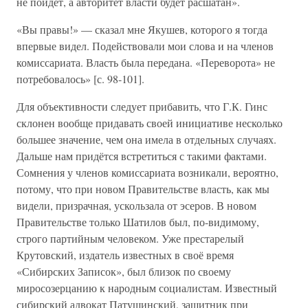
не пойдёт, а авторитет власти будет расшатан».
«Вы правы!» — сказал мне Якушев, которого я тогда
впервые видел. Подействовали мои слова и на членов
комиссариата. Власть была передана. «Переворота» не
потребовалось» [с. 98-101].
Для объективности следует прибавить, что Г.К. Гинс
склонен вообще придавать своей инициативе несколько
большее значение, чем она имела в отдельных случаях.
Дальше нам придётся встретиться с такими фактами.
Сомнения у членов комиссариата возникали, вероятно,
потому, что при новом Правительстве власть, как мы
видели, призрачная, ускользала от эсеров. В новом
Правительстве только Шатилов был, по-видимому,
строго партийным человеком. Уже престарелый
Крутовский, издатель известных в своё время
«Сибирских Записок», был близок по своему
миросозерцанию к народным социалистам. Известный
сибирский адвокат Патушинский, защитник при