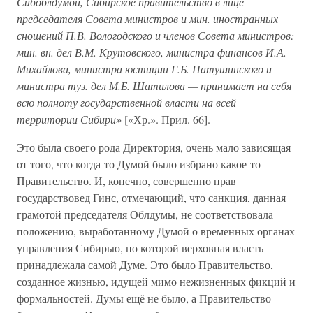
Сибоблдумой, Сибирское правительство в лице
председателя Совета министров и мин. иностранных
сношений П.В. Вологодского и членов Совета министров:
мин. вн. дел В.М. Крутовского, министра финансов И.А.
Михайлова, министра юстиции Г.Б. Патушинского и
министра туз. дел М.Б. Шатилова — принимает на себя
всю полноту государственной власти на всей
территории Сибири»
[«Хр.». Прил. 66].
Это была своего рода Директория, очень мало зависящая
от того, что когда-то Думой было избрано какое-то
Правительство. И, конечно, совершенно прав
государствовед Гинс, отмечающий, что санкция, данная
грамотой председателя Облдумы, не соответствовала
положению, выработанному Думой о временных органах
управления Сибирью, по которой верховная власть
принадлежала самой Думе. Это было Правительство,
созданное жизнью, идущей мимо нежизненных фикций и
формальностей. Думы ещё не было, а Правительство