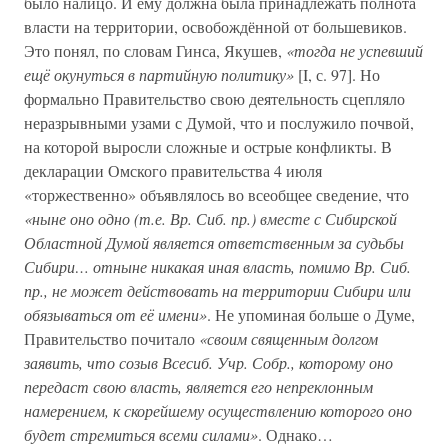
было налицо. И ему должна была принадлежать полнота
власти на территории, освобождённой от большевиков.
Это понял, по словам Гинса, Якушев,
«тогда не успевший
ещё окунуться в партийную политику»
[I, с. 97]. Но
формально Правительство свою деятельность сцепляло
неразрывными узами с Думой, что и послужило почвой,
на которой выросли сложные и острые конфликты. В
декларации Омского правительства 4 июля
«торжественно» объявлялось во всеобщее сведение, что
«ныне оно одно (т.е. Вр. Сиб. пр.) вместе с Сибирской
Областной Думой является ответственным за судьбы
Сибири… отныне никакая иная власть, помимо Вр. Сиб.
пр., не может действовать на территории Сибири или
обязываться от её имени»
. Не упоминая больше о Думе,
Правительство почитало
«своим священным долгом
заявить, что созыв Всесиб. Учр. Собр., которому оно
передаст свою власть, является его непреклонным
намерением, к скорейшему осуществлению которого оно
будет стремиться всеми силами»
. Однако…