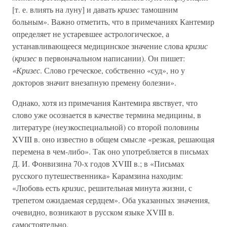
[т. е. влиять на луну] и давать
кризес
тамошним
больным». Важно отметить, что в примечаниях Кантемир
определяет не устаревшее астрологическое, а
устанавливающееся медицинское значение слова
кризис
(
кризес
в первоначальном написании). Он пишет:
«Кризес
. Слово греческое, собственно «суд», но у
докторов значит внезапную премену болезни».
Однако, хотя из примечания Кантемира явствует, что
слово уже осознается в качестве термина медицины, в
литературе (неузкоспециальной) со второй половины
XVIII в. оно известно в общем смысле «резкая, решающая
перемена в чем-либо». Так оно употребляется в письмах
Д. И. Фонвизина 70-х годов XVIII в.; в «Письмах
русского путешественника» Карамзина находим:
«Любовь есть
кризис
, решительная минута жизни, с
трепетом ожидаемая сердцем». Оба указанных значения,
очевидно, возникают в русском языке XVIII в.
самостоятельно.