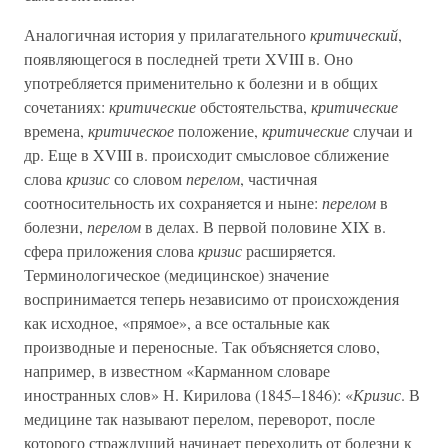
Аналогичная история у прилагательного
критический
,
появляющегося в последней трети XVIII в. Оно
употребляется применительно к болезни и в общих
сочетаниях:
критические
обстоятельства,
критические
времена,
критическое
положение,
критические
случаи и
др. Еще в XVIII в. происходит смысловое сближение
слова
кризис
со словом
перелом
, частичная
соотносительность их сохраняется и ныне:
перелом
в
болезни,
перелом
в делах. В первой половине XIX в.
сфера приложения слова
кризис
расширяется.
Терминологическое (медицинское) значение
воспринимается теперь независимо от происхождения
как исходное, «прямое», а все остальные как
производные и переносные. Так объясняется слово,
например, в известном «Карманном словаре
иностранных слов» Н. Кирилова (1845–1846): «
Кризис
. В
медицине так называют перелом, переворот, после
которого страждущий начинает переходить от болезни к