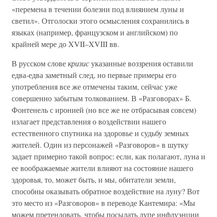
«перемена в течении болезни под влиянием луны и
светил». Отголоски этого осмысления сохранились в
языках (например, французском и английском) по
крайней мере до XVII–XVIII вв.
В русском слове
кризис
указанные воззрения оставили
едва-едва заметный след, но первые примеры его
употребления все же отмечены таким, сейчас уже
совершенно забытым толкованием. В «Разговорах» Б.
Фонтенель с иронией (но все же не отбрасывая совсем)
излагает представления о воздействии нашего
естественного спутника на здоровье и судьбу земных
жителей. Один из персонажей «Разговоров» в шутку
задает примерно такой вопрос: если, как полагают, луна и
ее воображаемые жители влияют на состояние нашего
здоровья, то, может быть, и мы, обитатели земли,
способны оказывать обратное воздействие на луну? Вот
это место из «Разговоров» в переводе Кантемира: «Мы
можем претендовать, чтобы посылать лупе инфлуэнции