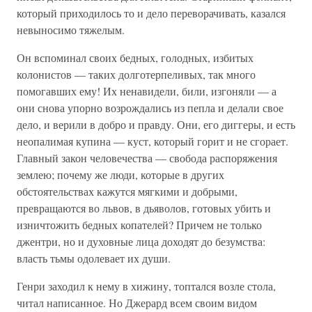
который приходилось то и дело переворачивать, казался
невыносимо тяжелым.
Он вспоминал своих бедных, голодных, избитых
колонистов — таких долготерпеливых, так много
помогавших ему! Их ненавидели, били, изгоняли — а
они снова упорно возрождались из пепла и делали свое
дело, и верили в добро и правду. Они, его диггеры, и есть
неопалимая купина — куст, который горит и не сгорает.
Главный закон человечества — свобода распоряжения
землею; почему же люди, которые в других
обстоятельствах кажутся мягкими и добрыми,
превращаются во львов, в дьяволов, готовых убить и
изничтожить бедных копателей? Причем не только
джентри, но и духовные лица доходят до безумства:
власть тьмы одолевает их души.
Генри заходил к нему в хижину, топтался возле стола,
читал написанное. Но Джерард всем своим видом