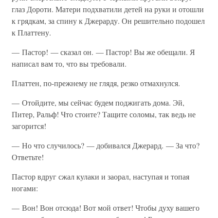
глаз Дороти. Матери подхватили детей на руки и отошли
к грядкам, за спину к Джерарду. Он решительно подошел
к Платтену.
— Пастор! — сказал он. — Пастор! Вы же обещали. Я
написал вам то, что вы требовали.
Платтен, по-прежнему не глядя, резко отмахнулся.
— Отойдите, мы сейчас будем поджигать дома. Эй,
Питер, Ральф! Что стоите? Тащите соломы, так ведь не
загорится!
— Но что случилось? — добивался Джерард. — За что?
Ответьте!
Пастор вдруг сжал кулаки и заорал, наступая и топая
ногами:
— Вон! Вон отсюда! Вот мой ответ! Чтобы духу вашего