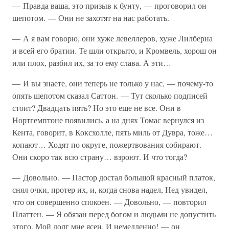
— Правда ваша, это призыв к бунту, — проговорил он
шепотом. — Они не захотят на нас работать.
— А я вам говорю, они хуже левеллеров, хуже Лилберна
и всей его братии. Те шли открыто, и Кромвель, хорош он
или плох, разбил их, за то ему слава. А эти…
— И вы знаете, они теперь не только у нас, — почему-то
опять шепотом сказал Саттон. — Тут сколько подписей
стоит? Двадцать пять? Но это еще не все. Они в
Нортгемптоне появились, а на днях Томас вернулся из
Кента, говорит, в Коксхолле, пять миль от Дувра, тоже…
копают… Ходят по округе, пожертвования собирают.
Они скоро так всю страну… взроют. И что тогда?
— Довольно. — Пастор достал большой красный платок,
снял очки, протер их, и, когда снова надел, Нед увидел,
что он совершенно спокоен. — Довольно, — повторил
Платтен. — Я обязан перед богом и людьми не допустить
этого. Мой долг мне ясен. И немедленно! — он