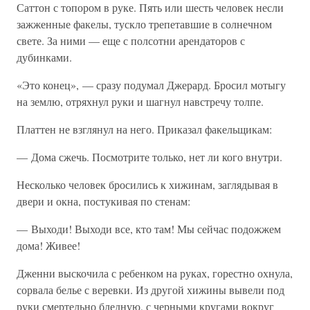
Саттон с топором в руке. Пять или шесть человек несли
зажженные факелы, тускло трепетавшие в солнечном
свете. За ними — еще с полсотни арендаторов с
дубинками.
«Это конец», — сразу подумал Джерард. Бросил мотыгу
на землю, отряхнул руки и шагнул навстречу толпе.
Платтен не взглянул на него. Приказал факельщикам:
— Дома сжечь. Посмотрите только, нет ли кого внутри.
Несколько человек бросились к хижинам, заглядывая в
двери и окна, постукивая по стенам:
— Выходи! Выходи все, кто там! Мы сейчас подожжем
дома! Живее!
Дженни выскочила с ребенком на руках, горестно охнула,
сорвала белье с веревки. Из другой хижины вывели под
руки смертельно бледную, с черными кругами вокруг