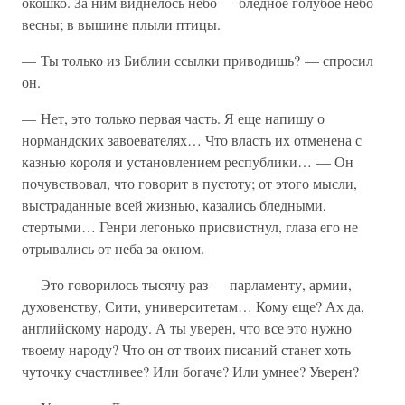
окошко. За ним виднелось небо — бледное голубое небо
весны; в вышине плыли птицы.
— Ты только из Библии ссылки приводишь? — спросил
он.
— Нет, это только первая часть. Я еще напишу о
нормандских завоевателях… Что власть их отменена с
казнью короля и установлением республики… — Он
почувствовал, что говорит в пустоту; от этого мысли,
выстраданные всей жизнью, казались бледными,
стертыми… Генри легонько присвистнул, глаза его не
отрывались от неба за окном.
— Это говорилось тысячу раз — парламенту, армии,
духовенству, Сити, университетам… Кому еще? Ах да,
английскому народу. А ты уверен, что все это нужно
твоему народу? Что он от твоих писаний станет хоть
чуточку счастливее? Или богаче? Или умнее? Уверен?