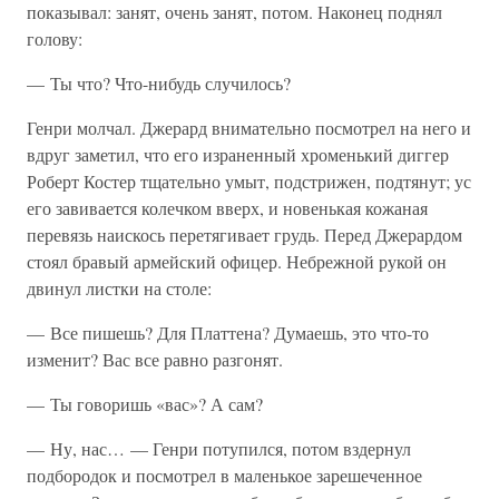
показывал: занят, очень занят, потом. Наконец поднял
голову:
— Ты что? Что-нибудь случилось?
Генри молчал. Джерард внимательно посмотрел на него и
вдруг заметил, что его израненный хроменький диггер
Роберт Костер тщательно умыт, подстрижен, подтянут; ус
его завивается колечком вверх, и новенькая кожаная
перевязь наискось перетягивает грудь. Перед Джерардом
стоял бравый армейский офицер. Небрежной рукой он
двинул листки на столе:
— Все пишешь? Для Платтена? Думаешь, это что-то
изменит? Вас все равно разгонят.
— Ты говоришь «вас»? А сам?
— Ну, нас… — Генри потупился, потом вздернул
подбородок и посмотрел в маленькое зарешеченное