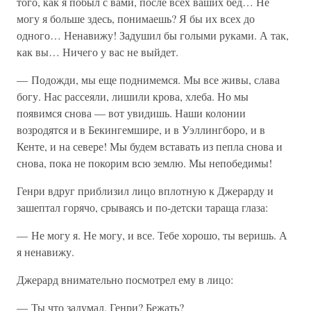
того, как я побыл с вами, после всех ваших бед… Не
могу я больше здесь, понимаешь? Я бы их всех до
одного… Ненавижу! Задушил бы голыми руками. А так,
как вы… Ничего у вас не выйдет.
— Подожди, мы еще поднимемся. Мы все живы, слава
богу. Нас рассеяли, лишили крова, хлеба. Но мы
появимся снова — вот увидишь. Наши колонии
возродятся и в Бекингемшире, и в Уэллингборо, и в
Кенте, и на севере! Мы будем вставать из пепла снова и
снова, пока не покорим всю землю. Мы непобедимы!
Генри вдруг приблизил лицо вплотную к Джерарду и
зашептал горячо, срываясь и по-детски тараща глаза:
— Не могу я. Не могу, и все. Тебе хорошо, ты веришь. А
я ненавижу.
Джерард внимательно посмотрел ему в лицо:
— Ты что задумал, Генри? Бежать?