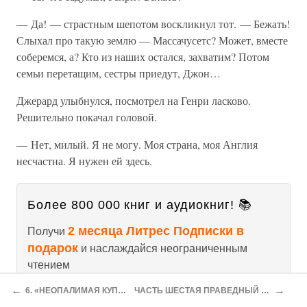
— Да! — страстным шепотом воскликнул тот. — Бежать!
Слыхал про такую землю — Массачусетс? Может, вместе
соберемся, а? Кто из наших остался, захватим? Потом
семьи перетащим, сестры приедут, Джон…
Джерард улыбнулся, посмотрел на Генри ласково.
Решительно покачал головой.
— Нет, милый. Я не могу. Моя страна, моя Англия
несчастна. Я нужен ей здесь.
Более 800 000 книг и аудиокниг! 📚
2 месяца Литрес Подписки в
Получи
подарок
и наслаждайся неограниченным
чтением
←
→
6. «НЕОПАЛИМАЯ КУПИНА»
ЧАСТЬ ШЕСТАЯ ПРАВЕДНЫЙ ЗАКОН
ПОЛУЧИТЬ ПОДАРОК