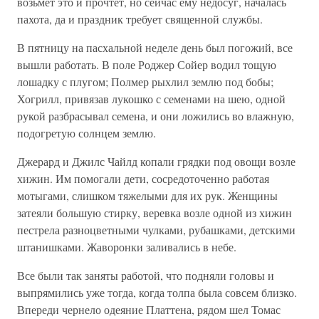
возьмет это и прочтет, но сейчас ему недосуг, началась
пахота, да и праздник требует священной службы.
В пятницу на пасхальной неделе день был погожий, все
вышли работать. В поле Роджер Сойер водил тощую
лошадку с плугом; Полмер рыхлил землю под бобы;
Хогрилл, привязав лукошко с семенами на шею, одной
рукой разбрасывал семена, и они ложились во влажную,
подогретую солнцем землю.
Джерард и Джилс Чайлд копали грядки под овощи возле
хижин. Им помогали дети, сосредоточенно работая
мотыгами, слишком тяжелыми для их рук. Женщины
затеяли большую стирку, веревка возле одной из хижин
пестрела разноцветными чулками, рубашками, детскими
штанишками. Жаворонки заливались в небе.
Все были так заняты работой, что подняли головы и
выпрямились уже тогда, когда толпа была совсем близко.
Впереди чернело одеяние Платтена, рядом шел Томас