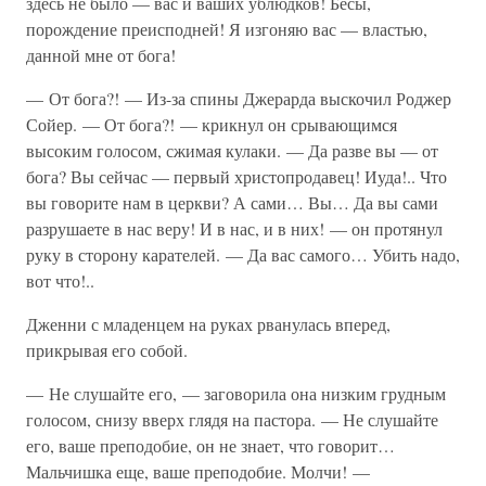
здесь не было — вас и ваших ублюдков! Бесы,
порождение преисподней! Я изгоняю вас — властью,
данной мне от бога!
— От бога?! — Из-за спины Джерарда выскочил Роджер
Сойер. — От бога?! — крикнул он срывающимся
высоким голосом, сжимая кулаки. — Да разве вы — от
бога? Вы сейчас — первый христопродавец! Иуда!.. Что
вы говорите нам в церкви? А сами… Вы… Да вы сами
разрушаете в нас веру! И в нас, и в них! — он протянул
руку в сторону карателей. — Да вас самого… Убить надо,
вот что!..
Дженни с младенцем на руках рванулась вперед,
прикрывая его собой.
— Не слушайте его, — заговорила она низким грудным
голосом, снизу вверх глядя на пастора. — Не слушайте
его, ваше преподобие, он не знает, что говорит…
Мальчишка еще, ваше преподобие. Молчи! —