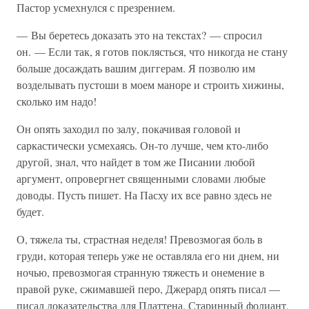
Пастор усмехнулся с презрением.
— Вы беретесь доказать это на текстах? — спросил
он. — Если так, я готов поклясться, что никогда не стану
больше досаждать вашим диггерам. Я позволю им
возделывать пустоши в моем маноре и строить хижины,
сколько им надо!
Он опять заходил по залу, покачивая головой и
саркастически усмехаясь. Он-то лучше, чем кто-либо
другой, знал, что найдет в том же Писании любой
аргумент, опровергнет священными словами любые
доводы. Пусть пишет. На Пасху их все равно здесь не
будет.
О, тяжела ты, страстная неделя! Превозмогая боль в
груди, которая теперь уже не оставляла его ни днем, ни
ночью, превозмогая странную тяжесть и онемение в
правой руке, сжимавшей перо, Джерард опять писал —
писал доказательства для Платтена. Старинный фолиант,