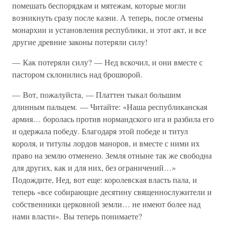
помешать беспорядкам и мятежам, которые могли
возникнуть сразу после казни. А теперь, после отмены
монархии и установления республики, и этот акт, и все
другие древние законы потеряли силу!
— Как потеряли силу? — Нед вскочил, и они вместе с
пастором склонились над брошюрой.
— Вот, пожалуйста, — Платтен тыкал большим
длинным пальцем. — Читайте: «Наша республиканская
армия… боролась против нормандского ига и разбила его
и одержала победу. Благодаря этой победе и титул
короля, и титулы лордов маноров, и вместе с ними их
право на землю отменено. Земля отныне так же свободна
для других, как и для них, без ограничений…»
Подождите, Нед, вот еще: королевская власть пала, и
теперь «все собирающие десятину священнослужители и
собственники церковной земли… не имеют более над
нами власти». Вы теперь понимаете?