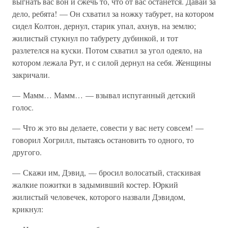
выгнать вас вон и сжечь то, что от вас останется. Давай за
дело, ребята! — Он схватил за ножку табурет, на котором
сидел Колтон, дернул, старик упал, ахнув, на землю;
жилистый стукнул по табурету дубинкой, и тот
разлетелся на куски. Потом схватил за угол одеяло, на
котором лежала Рут, и с силой дернул на себя. Женщины
закричали.
— Мамм… Мамм… — взывал испуганный детский
голос.
— Что ж это вы делаете, совести у вас нету совсем! —
говорил Хогрилл, пытаясь остановить то одного, то
другого.
— Скажи им, Дэвид, — бросил волосатый, стаскивая
жалкие пожитки в задымивший костер. Юркий
жилистый человечек, которого назвали Дэвидом,
крикнул: