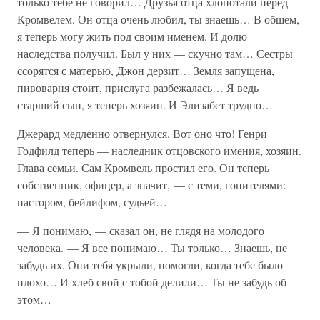
только тебе не говорил… Друзья отца хлопотали перед
Кромвелем. Он отца очень любил, ты знаешь… В общем,
я теперь могу жить под своим именем. И долю
наследства получил. Был у них — скучно там… Сестры
ссорятся с матерью, Джон дерзит… Земля запущена,
пивоварня стоит, прислуга разбежалась… Я ведь
старший сын, я теперь хозяин. И Элизабет трудно…
Джерард медленно отвернулся. Вот оно что! Генри
Годфилд теперь — наследник отцовского имения, хозяин.
Глава семьи. Сам Кромвель простил его. Он теперь
собственник, офицер, а значит, — с теми, гонителями:
пастором, бейлифом, судьей…
— Я понимаю, — сказал он, не глядя на молодого
человека. — Я все понимаю… Ты только… Знаешь, не
забудь их. Они тебя укрыли, помогли, когда тебе было
плохо… И хлеб свой с тобой делили… Ты не забудь об
этом…