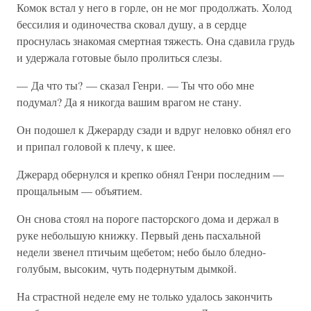
Комок встал у него в горле, он не мог продолжать. Холод
бессилия и одиночества сковал душу, а в сердце
проснулась знакомая смертная тяжесть. Она сдавила грудь
и удержала готовые было пролиться слезы.
— Да что ты? — сказал Генри. — Ты что обо мне
подумал? Да я никогда вашим врагом не стану.
Он подошел к Джерарду сзади и вдруг неловко обнял его
и припал головой к плечу, к шее.
Джерард обернулся и крепко обнял Генри последним —
прощальным — объятием.
Он снова стоял на пороге пасторского дома и держал в
руке небольшую книжку. Первый день пасхальной
недели звенел птичьим щебетом; небо было бледно-
голубым, высоким, чуть подернутым дымкой.
На страстной неделе ему не только удалось закончить