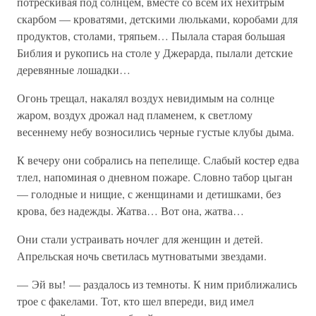
потрескивая под солнцем, вместе со всем их нехитрым
скарбом — кроватями, детскими люльками, коробами для
продуктов, столами, тряпьем… Пылала старая большая
Библия и рукопись на столе у Джерарда, пылали детские
деревянные лошадки…
Огонь трещал, накалял воздух невидимым на солнце
жаром, воздух дрожал над пламенем, к светлому
весеннему небу возносились черные густые клубы дыма.
К вечеру они собрались на пепелище. Слабый костер едва
тлел, напоминая о дневном пожаре. Словно табор цыган
— голодные и нищие, с женщинами и детишками, без
крова, без надежды. Жатва… Вот она, жатва…
Они стали устраивать ночлег для женщин и детей.
Апрельская ночь светилась мутноватыми звездами.
— Эй вы! — раздалось из темноты. К ним приближались
трое с факелами. Тот, кто шел впереди, вид имел