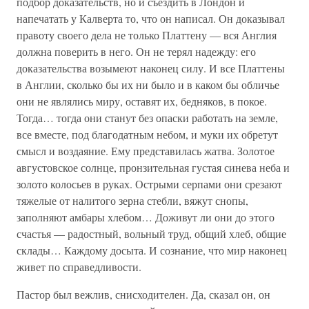
подбор доказательств, но и съездить в Лондон и
напечатать у Калверта то, что он написал. Он доказывал
правоту своего дела не только Платтену — вся Англия
должна поверить в него. Он не терял надежду: его
доказательства возымеют наконец силу. И все Платтены
в Англии, сколько бы их ни было и в каком бы обличье
они не являлись миру, оставят их, бедняков, в покое.
Тогда… тогда они станут без опаски работать на земле,
все вместе, под благодатным небом, и муки их обретут
смысл и воздаяние. Ему представилась жатва. Золотое
августовское солнце, пронзительная густая синева неба и
золото колосьев в руках. Острыми серпами они срезают
тяжелые от налитого зерна стебли, вяжут снопы,
заполняют амбары хлебом… Доживут ли они до этого
счастья — радостный, вольный труд, общий хлеб, общие
склады… Каждому досыта. И сознание, что мир наконец
живет по справедливости.
Пастор был вежлив, снисходителен. Да, сказал он, он