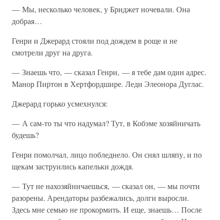
— Мы, несколько человек, у Бриджет ночевали. Она
добрая…
Генри и Джерард стояли под дождем в роще и не
смотрели друг на друга.
— Знаешь что, — сказал Генри, — я тебе дам один адрес.
Манор Пиртон в Хертфордшире. Леди Элеонора Дуглас.
Джерард горько усмехнулся:
— А сам-то ты что надумал? Тут, в Кобэме хозяйничать
будешь?
Генри помолчал, лицо побледнело. Он снял шляпу, и по
щекам заструились капельки дождя.
— Тут не нахозяйничаешься, — сказал он, — мы почти
разорены. Арендаторы разбежались, долги выросли.
Здесь мне семью не прокормить. И еще, знаешь… После