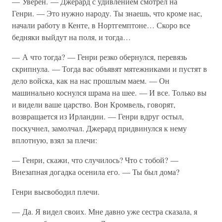
— Уверен. — Джерард с удивлением смотрел на
Генри. — Это нужно народу. Ты знаешь, что кроме нас,
начали работу в Кенте, в Нортгемптоне… Скоро все
бедняки выйдут на поля, и тогда…
— А что тогда? — Генри резко обернулся, перевязь
скрипнула. — Тогда вас объявят мятежниками и пустят в
дело войска, как на нас прошлым маем. — Он
машинально коснулся шрама на шее. — И все. Только вы
и видели ваше царство. Вон Кромвель, говорят,
возвращается из Ирландии. — Генри вдруг остыл,
поскучнел, замолчал. Джерард придвинулся к нему
вплотную, взял за плечи:
— Генри, скажи, что случилось? Что с тобой? —
Внезапная догадка осенила его. — Ты был дома?
Генри высвободил плечи.
— Да. Я видел своих. Мне давно уже сестра сказала, я