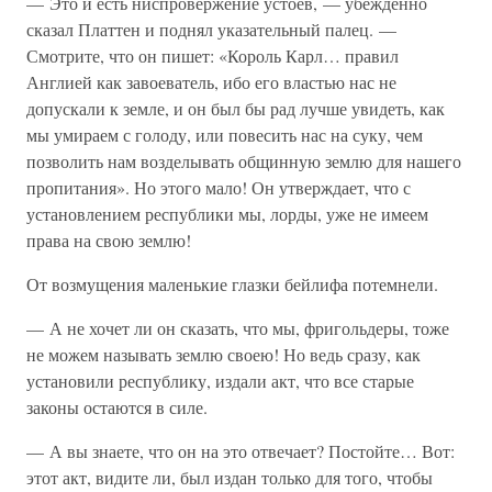
— Это и есть ниспровержение устоев, — убежденно
сказал Платтен и поднял указательный палец. —
Смотрите, что он пишет: «Король Карл… правил
Англией как завоеватель, ибо его властью нас не
допускали к земле, и он был бы рад лучше увидеть, как
мы умираем с голоду, или повесить нас на суку, чем
позволить нам возделывать общинную землю для нашего
пропитания». Но этого мало! Он утверждает, что с
установлением республики мы, лорды, уже не имеем
права на свою землю!
От возмущения маленькие глазки бейлифа потемнели.
— А не хочет ли он сказать, что мы, фригольдеры, тоже
не можем называть землю своею! Но ведь сразу, как
установили республику, издали акт, что все старые
законы остаются в силе.
— А вы знаете, что он на это отвечает? Постойте… Вот:
этот акт, видите ли, был издан только для того, чтобы