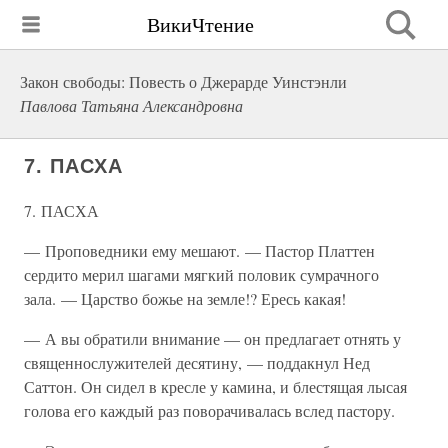
ВикиЧтение
Закон свободы: Повесть о Джерарде Уинстэнли
Павлова Татьяна Александровна
7. ПАСХА
7. ПАСХА
— Проповедники ему мешают. — Пастор Платтен
сердито мерил шагами мягкий половик сумрачного
зала. — Царство божье на земле!? Ересь какая!
— А вы обратили внимание — он предлагает отнять у
священнослужителей десятину, — поддакнул Нед
Саттон. Он сидел в кресле у камина, и блестящая лысая
голова его каждый раз поворачивалась вслед пастору.