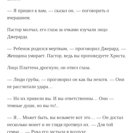
— Я пришел к вам, — сказал он, — поговорить о
вчерашнем.
Пастор молчал, его глаза за очками изучали лицо
Джерарда.
— Ребенок родился мертвым, — проговорил Джерард. —
Женщина умирает. Пастор, ведь вы проповедуете Христа.
Лицо Платтена дрогнуло, он отвел глаза.
— Люди грубы, — проговорил он как бы нехотя. — Они
не рассчитали удара…
— Но их привели вы. И вы ответственны… Они —
темные души, но вы-то!..
— Я… Может быть, вы возьмете вот это… — Он достал
несколько монет и не глядя протянул их. — Для той
семьи… — Рука его застыла в воздухе.