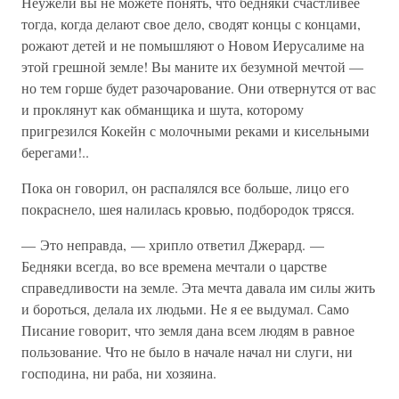
Неужели вы не можете понять, что бедняки счастливее
тогда, когда делают свое дело, сводят концы с концами,
рожают детей и не помышляют о Новом Иерусалиме на
этой грешной земле! Вы маните их безумной мечтой —
но тем горше будет разочарование. Они отвернутся от вас
и проклянут как обманщика и шута, которому
пригрезился Кокейн с молочными реками и кисельными
берегами!..
Пока он говорил, он распалялся все больше, лицо его
покраснело, шея налилась кровью, подбородок трясся.
— Это неправда, — хрипло ответил Джерард. —
Бедняки всегда, во все времена мечтали о царстве
справедливости на земле. Эта мечта давала им силы жить
и бороться, делала их людьми. Не я ее выдумал. Само
Писание говорит, что земля дана всем людям в равное
пользование. Что не было в начале начал ни слуги, ни
господина, ни раба, ни хозяина.