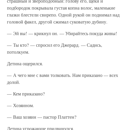
страшный и звероподобный: голову его, щеки и
подбородок покрывала густая копна волос, маленькие
глазки блестели свирепо. Одной рукой он поднимал над
головой факел, другой сжимал суковатую дубину.
— Эй вы! — крикнул он. — Убирайтесь покуда живы!
— Ты кто? — спросил его Джерард. — Садись,
потолкуем.
Детина ощерился.
— А чего мне с вами толковать. Нам приказано — всех
долой.
— Кем приказано?
— Хозяином.
— Ваш хозяин — пастор Платтен?
Детина угрожающе придвинулся.