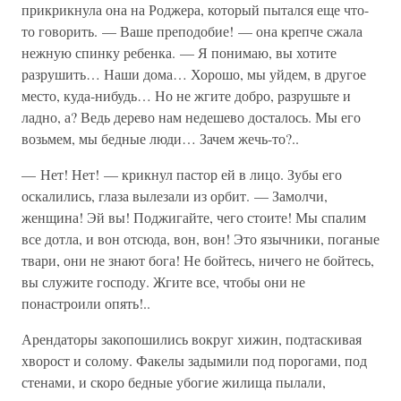
прикрикнула она на Роджера, который пытался еще что-
то говорить. — Ваше преподобие! — она крепче сжала
нежную спинку ребенка. — Я понимаю, вы хотите
разрушить… Наши дома… Хорошо, мы уйдем, в другое
место, куда-нибудь… Но не жгите добро, разрушьте и
ладно, а? Ведь дерево нам недешево досталось. Мы его
возьмем, мы бедные люди… Зачем жечь-то?..
— Нет! Нет! — крикнул пастор ей в лицо. Зубы его
оскалились, глаза вылезали из орбит. — Замолчи,
женщина! Эй вы! Поджигайте, чего стоите! Мы спалим
все дотла, и вон отсюда, вон, вон! Это язычники, поганые
твари, они не знают бога! Не бойтесь, ничего не бойтесь,
вы служите господу. Жгите все, чтобы они не
понастроили опять!..
Арендаторы закопошились вокруг хижин, подтаскивая
хворост и солому. Факелы задымили под порогами, под
стенами, и скоро бедные убогие жилища пылали,