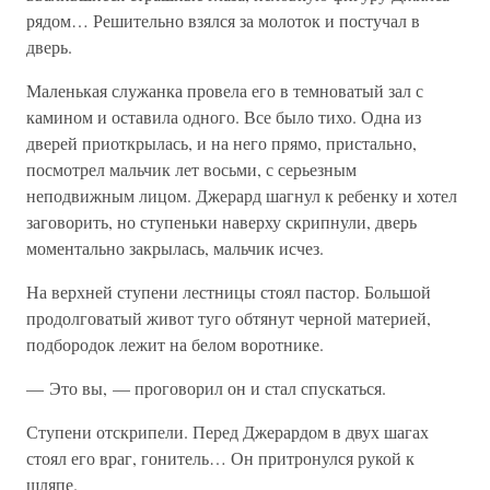
рядом… Решительно взялся за молоток и постучал в
дверь.
Маленькая служанка провела его в темноватый зал с
камином и оставила одного. Все было тихо. Одна из
дверей приоткрылась, и на него прямо, пристально,
посмотрел мальчик лет восьми, с серьезным
неподвижным лицом. Джерард шагнул к ребенку и хотел
заговорить, но ступеньки наверху скрипнули, дверь
моментально закрылась, мальчик исчез.
На верхней ступени лестницы стоял пастор. Большой
продолговатый живот туго обтянут черной материей,
подбородок лежит на белом воротнике.
— Это вы, — проговорил он и стал спускаться.
Ступени отскрипели. Перед Джерардом в двух шагах
стоял его враг, гонитель… Он притронулся рукой к
шляпе.