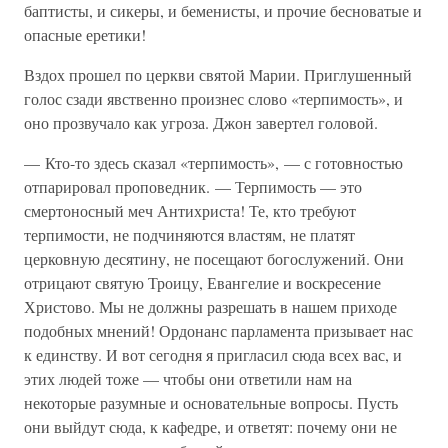
баптисты, и сикеры, и беменисты, и прочие бесноватые и
опасные еретики!
Вздох прошел по церкви святой Марии. Приглушенный
голос сзади явственно произнес слово «терпимость», и
оно прозвучало как угроза. Джон завертел головой.
— Кто-то здесь сказал «терпимость», — с готовностью
отпарировал проповедник. — Терпимость — это
смертоносный меч Антихриста! Те, кто требуют
терпимости, не подчиняются властям, не платят
церковную десятину, не посещают богослужений. Они
отрицают святую Троицу, Евангелие и воскресение
Христово. Мы не должны разрешать в нашем приходе
подобных мнений! Ордонанс парламента призывает нас
к единству. И вот сегодня я пригласил сюда всех вас, и
этих людей тоже — чтобы они ответили нам на
некоторые разумные и основательные вопросы. Пусть
они выйдут сюда, к кафедре, и ответят: почему они не