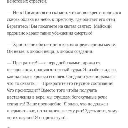
неистовых страстей.
— Но в Писании ясно сказано, что он воскрес и поднялся
сквозь облака на небо, к престолу, где обитает его отец!
Берегитесь! Вы посягаете на святая святых! Майский
ордонанс карает такие убеждения смертью!
— Христос не обитает ни в каком определенном месте.
Он везде, в любой вещи, в любом создании.
— Прекратите! — с передней скамьи, дрожа от
негодования, поднялся толстый судья. Элизабет видела,
как налилась кровью его шея. Он давно уже порывался
что-то сказать. — Прекратите это гнусное состязание!
Что происходит? Вместо того чтобы получать
наставления в вере, мы слушаем богохульные речи
сектанта! Ваше преподобие! Я знаю, что не должен
прерывать вас, но заткните же ему рот! Здесь дети, чему
он их научит! Я п-протестую!..