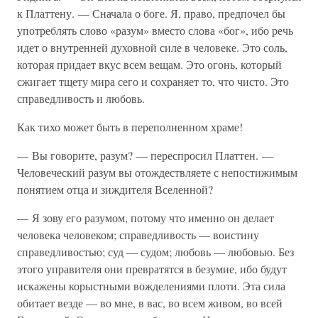
к Платтену. — Сначала о боге. Я, право, предпочел бы
употреблять слово «разум» вместо слова «бог», ибо речь
идет о внутренней духовной силе в человеке. Это соль,
которая придает вкус всем вещам. Это огонь, который
сжигает тщету мира сего и сохраняет то, что чисто. Это
справедливость и любовь.
Как тихо может быть в переполненном храме!
— Вы говорите, разум? — переспросил Платтен. —
Человеческий разум вы отождествляете с непостижимым
понятием отца и зиждителя Вселенной?
— Я зову его разумом, потому что именно он делает
человека человеком; справедливость — воистину
справедливостью; суд — судом; любовь — любовью. Без
этого управителя они превратятся в безумие, ибо будут
искажены корыстными вожделениями плоти. Эта сила
обитает везде — во мне, в вас, во всем живом, во всей