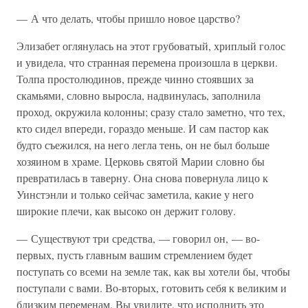
— А что делать, чтобы пришло новое царство?
Элизабет оглянулась на этот грубоватый, хриплый голос
и увидела, что странная перемена произошла в церкви.
Толпа простолюдинов, прежде чинно стоявших за
скамьями, словно выросла, надвинулась, заполнила
проход, окружила колонны; сразу стало заметно, что тех,
кто сидел впереди, гораздо меньше. И сам пастор как
будто съежился, на него легла тень, он не был больше
хозяином в храме. Церковь святой Марии словно бы
превратилась в таверну. Она снова повернула лицо к
Уинстэнли и только сейчас заметила, какие у него
широкие плечи, как высоко он держит голову.
— Существуют три средства, — говорил он, — во-
первых, пусть главным вашим стремлением будет
поступать со всеми на земле так, как вы хотели бы, чтобы
поступали с вами. Во-вторых, готовить себя к великим и
близким переменам. Вы увидите, что исполнить это