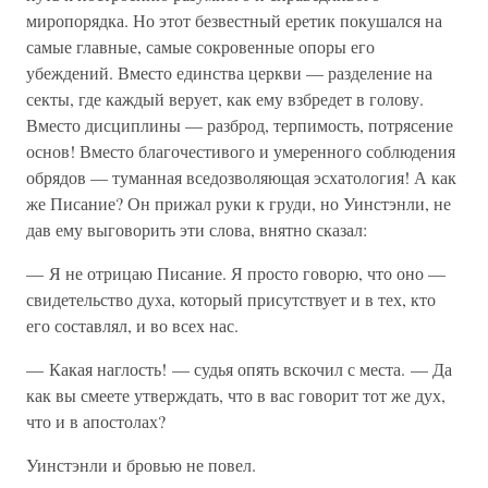
миропорядка. Но этот безвестный еретик покушался на
самые главные, самые сокровенные опоры его
убеждений. Вместо единства церкви — разделение на
секты, где каждый верует, как ему взбредет в голову.
Вместо дисциплины — разброд, терпимость, потрясение
основ! Вместо благочестивого и умеренного соблюдения
обрядов — туманная вседозволяющая эсхатология! А как
же Писание? Он прижал руки к груди, но Уинстэнли, не
дав ему выговорить эти слова, внятно сказал:
— Я не отрицаю Писание. Я просто говорю, что оно —
свидетельство духа, который присутствует и в тех, кто
его составлял, и во всех нас.
— Какая наглость! — судья опять вскочил с места. — Да
как вы смеете утверждать, что в вас говорит тот же дух,
что и в апостолах?
Уинстэнли и бровью не повел.