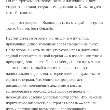
Он сел, трясясь всем телом, жена и племянник с двух
сторон зашептали, стараясь его успокоить. Храм загудел
сотней голосов.
— Да что говорить!.. Вышвырнуть их отсюда! — взревел
Томас Саттон, брат бейлифа.
Пастор хотел заговорить, но мысли его путались,
привычные, давно заученные слова замирали на губах.
Не то чтобы он хоть на минуту усомнился в доктринах
единой пресвитерианской церкви — в избранничестве и
предопределении, нет! Он был убежден, что путь Англии
— это предсказанный в тысячах пророчеств путь
национального единства, которое должно выражаться в
единстве церкви. Что единство предполагает
дисциплину, подчинение доктрине и власти,
единообразие в обрядах. Ведь здоровье церкви —
необходимое условие здоровья государства. Что, наконец,
пуританское благочестие и строгая мораль — верный
путь к построению разумного и справедливого