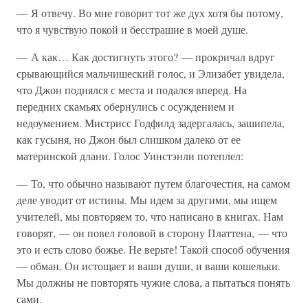
— Я отвечу. Во мне говорит тот же дух хотя бы потому,
что я чувствую покой и бесстрашие в моей душе.
— А как… Как достигнуть этого? — прокричал вдруг
срывающийся мальчишеский голос, и Элизабет увидела,
что Джон поднялся с места и подался вперед. На
передних скамьях обернулись с осуждением и
недоумением. Мистрисс Годфилд задергалась, зашипела,
как гусыня, но Джон был слишком далеко от ее
материнской длани. Голос Уинстэнли потеплел:
— То, что обычно называют путем благочестия, на самом
деле уводит от истины. Мы идем за другими, мы ищем
учителей, мы повторяем то, что написано в книгах. Нам
говорят, — он повел головой в сторону Платтена, — что
это и есть слово божье. Не верьте! Такой способ обучения
— обман. Он истощает и ваши души, и ваши кошельки.
Мы должны не повторять чужие слова, а пытаться понять
сами.