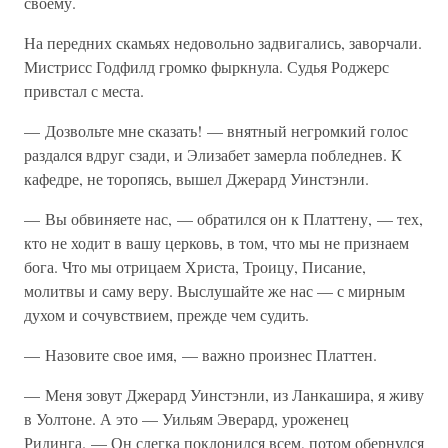
своему.
На передних скамьях недовольно задвигались, заворчали.
Мистрисс Годфилд громко фыркнула. Судья Роджерс
привстал с места.
— Дозвольте мне сказать! — внятный негромкий голос
раздался вдруг сзади, и Элизабет замерла побледнев. К
кафедре, не торопясь, вышел Джерард Уинстэнли.
— Вы обвиняете нас, — обратился он к Платтену, — тех,
кто не ходит в вашу церковь, в том, что мы не признаем
бога. Что мы отрицаем Христа, Троицу, Писание,
молитвы и саму веру. Выслушайте же нас — с мирным
духом и сочувствием, прежде чем судить.
— Назовите свое имя, — важно произнес Платтен.
— Меня зовут Джерард Уинстэнли, из Ланкашира, я живу
в Уолтоне. А это — Уильям Эверард, уроженец
Ридинга. — Он слегка поклонился всем, потом обернулся