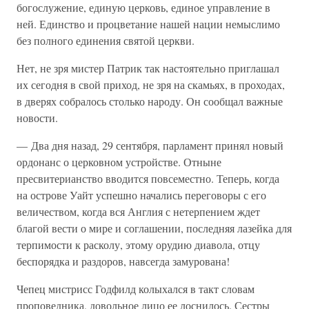
богослужение, единую церковь, единое управление в
ней. Единство и процветание нашей нации немыслимо
без полного единения святой церкви.
Нет, не зря мистер Патрик так настоятельно приглашал
их сегодня в свой приход, не зря на скамьях, в проходах,
в дверях собралось столько народу. Он сообщал важные
новости.
— Два дня назад, 29 сентября, парламент принял новый
ордонанс о церковном устройстве. Отныне
пресвитерианство вводится повсеместно. Теперь, когда
на острове Уайт успешно начались переговоры с его
величеством, когда вся Англия с нетерпением ждет
благой вести о мире и соглашении, последняя лазейка для
терпимости к расколу, этому орудию диавола, отцу
беспорядка и раздоров, навсегда замурована!
Чепец мистрисс Годфилд колыхался в такт словам
проповедника, довольное лицо ее лоснилось. Сестры