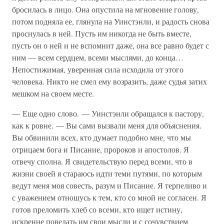
бросилась в лицо. Она опустила на мгновение голову,
потом подняла ее, глянула на Уинстэнли, и радость снова
проснулась в ней. Пусть им никогда не быть вместе,
пусть он о ней и не вспомнит даже, она все равно будет с
ним — всем сердцем, всеми мыслями, до конца…
Непостижимая, уверенная сила исходила от этого
человека. Никто не смел ему возразить, даже судья затих
мешком на своем месте.
— Еще одно слово. — Уинстэнли обращался к пастору,
как к ровне. — Вы сами вызвали меня для объяснения.
Вы обвинили всех, кто думает подобно мне, что мы
отрицаем бога и Писание, пророков и апостолов. Я
отвечу сполна. Я свидетельствую перед всеми, что в
жизни своей я стараюсь идти теми путями, по которым
ведут меня моя совесть, разум и Писание. Я терпеливо и
с уважением отношусь к тем, кто со мной не согласен. Я
готов преломить хлеб со всеми, кто ищет истину,
искренне поведать им свои мысли и с сочувствием