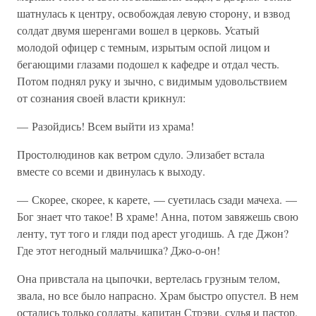
шатнулась к центру, освобождая левую сторону, и взвод
солдат двумя шеренгами вошел в церковь. Усатый
молодой офицер с темным, изрытым оспой лицом и
бегающими глазами подошел к кафедре и отдал честь.
Потом поднял руку и зычно, с видимым удовольствием
от сознания своей власти крикнул:
— Разойдись! Всем выйти из храма!
Простолюдинов как ветром сдуло. Элизабет встала
вместе со всеми и двинулась к выходу.
— Скорее, скорее, к карете, — суетилась сзади мачеха. —
Бог знает что такое! В храме! Анна, потом завяжешь свою
ленту, тут того и гляди под арест угодишь. А где Джон?
Где этот негодный мальчишка? Джо-о-он!
Она привстала на цыпочки, вертелась грузным телом,
звала, но все было напрасно. Храм быстро опустел. В нем
остались только солдаты, капитан Стрэви, судья и пастор.