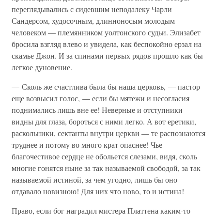
переглядывались с сидевшим неподалеку Чарли
Сандерсом, худосочным, длинноносым молодым
человеком — племянником уолтонского судьи. Элизабет
бросила взгляд влево и увидела, как беспокойно ерзал на
скамье Джон. И за спинами первых рядов прошло как бы
легкое дуновение.
— Сколь же счастлива была бы наша церковь, — пастор
еще возвысил голос, — если бы мятежи и несогласия
поднимались лишь вне ее! Неверные и отступники
видны для глаза, бороться с ними легко. А вот еретики,
раскольники, сектанты внутри церкви — те распознаются
труднее и потому во много крат опаснее! Чье
благочестивое сердце не обольется слезами, видя, сколь
многие гонятся ныне за так называемой свободой, за так
называемой истиной, за чем угодно, лишь бы оно
отдавало новизною! Для них что ново, то и истина!
Право, если бог наградил мистера Платтена каким-то