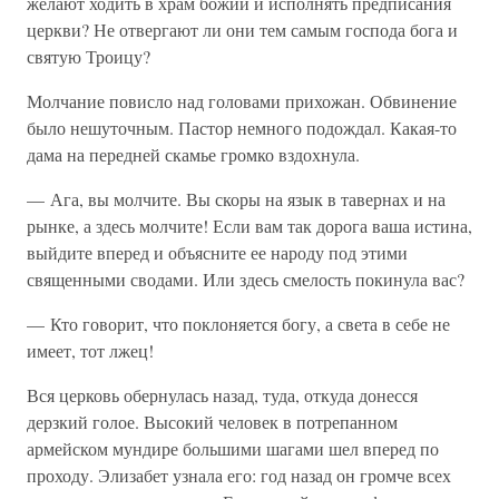
желают ходить в храм божий и исполнять предписания
церкви? Не отвергают ли они тем самым господа бога и
святую Троицу?
Молчание повисло над головами прихожан. Обвинение
было нешуточным. Пастор немного подождал. Какая-то
дама на передней скамье громко вздохнула.
— Ага, вы молчите. Вы скоры на язык в тавернах и на
рынке, а здесь молчите! Если вам так дорога ваша истина,
выйдите вперед и объясните ее народу под этими
священными сводами. Или здесь смелость покинула вас?
— Кто говорит, что поклоняется богу, а света в себе не
имеет, тот лжец!
Вся церковь обернулась назад, туда, откуда донесся
дерзкий голое. Высокий человек в потрепанном
армейском мундире большими шагами шел вперед по
проходу. Элизабет узнала его: год назад он громче всех