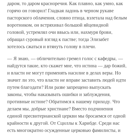
даром, то даром красноречия. Как плавно, как умно, как
горячо он говорил! Гладкая ладонь в черном рукаве
пасторского облачения, словно птица, взлетала над белым
воротником, он встряхивал большой яйцевидной
головой, устремлял очи ввысь или, нахмуря брови,
обращал суровый взгляд к пастве; тогда Элизабет
хотелось сжаться и втянуть голову в плечи.
— Я знаю, — обличительно гремел голос с кафедры, —
найдутся такие, кто скажет мне, что истина — дар божий,
и власти не могут применять насилие в делах веры. Но
значит ли это, что власти не вправе заставить людей идти
путем благодати? Или разве запрещено выпускать
законы, чтобы наказывать ошибки и заблуждения,
противные истине? Обратимся к нашему приходу. Что
делаем мы, добрые христиане? Вместо подчинения
единой пресвитерианской церкви мы бросаемся от одной
крайности к другой. От Сциллы к Харибде. Среди нас
есть многократно осужденные церковью фамилисты, и