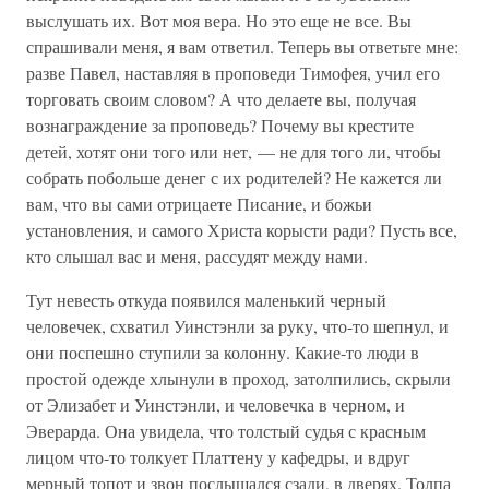
выслушать их. Вот моя вера. Но это еще не все. Вы
спрашивали меня, я вам ответил. Теперь вы ответьте мне:
разве Павел, наставляя в проповеди Тимофея, учил его
торговать своим словом? А что делаете вы, получая
вознаграждение за проповедь? Почему вы крестите
детей, хотят они того или нет, — не для того ли, чтобы
собрать побольше денег с их родителей? Не кажется ли
вам, что вы сами отрицаете Писание, и божьи
установления, и самого Христа корысти ради? Пусть все,
кто слышал вас и меня, рассудят между нами.
Тут невесть откуда появился маленький черный
человечек, схватил Уинстэнли за руку, что-то шепнул, и
они поспешно ступили за колонну. Какие-то люди в
простой одежде хлынули в проход, затолпились, скрыли
от Элизабет и Уинстэнли, и человечка в черном, и
Эверарда. Она увидела, что толстый судья с красным
лицом что-то толкует Платтену у кафедры, и вдруг
мерный топот и звон послышался сзади, в дверях. Толпа