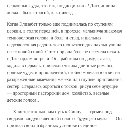
церковные суды, это так, но дисциплина! Дисциплина
должна быть строгой, как никогда.
Когда Элизабет только еще поднималась по ступеням
церкви, в толпе перед ней, в проходе, мелькнула знакомая
темноволосая голова, и боль, и стыд, и шальная
недозволенная радость того июньского дня нахлынули на
нее с новой силой. С тех пор она больше не смела искать
с Джерардом встречи. Она работала по дому, вязала,
ходила в церковь, прилежно читала длинные романы,
полные чудес и приключений, стойко молчала в ответ на
раздраженные замечания мачехи или глупые приставания
сестер. Старалась бороться с тоской, рисуя себе будущее
— просторный пасторский дом, хозяйство, веселые
детские голоса…
— Христос открыл нам путь к Сиону, — гремел под
сводами воодушевленный голос ее будущего мужа. — Он
призвал своих избранных установить единое