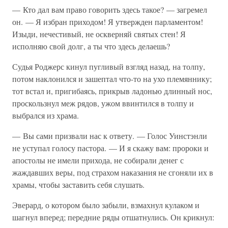
— Кто дал вам право говорить здесь такое? — загремел
он. — Я избран приходом! Я утвержден парламентом!
Изыди, нечестивый, не оскверняй святых стен! Я
исполняю свой долг, а ты что здесь делаешь?
Судья Роджерс кинул пугливый взгляд назад, на толпу,
потом наклонился и зашептал что-то на ухо племяннику;
тот встал и, пригибаясь, прикрыв ладонью длинный нос,
проскользнул меж рядов, ужом ввинтился в толпу и
выбрался из храма.
— Вы сами призвали нас к ответу. — Голос Уинстэнли
не уступал голосу пастора. — И я скажу вам: пророки и
апостолы не имели прихода, не собирали денег с
жаждавших веры, под страхом наказания не сгоняли их в
храмы, чтобы заставить себя слушать.
Эверард, о котором было забыли, взмахнул кулаком и
шагнул вперед; передние ряды отшатнулись. Он крикнул: