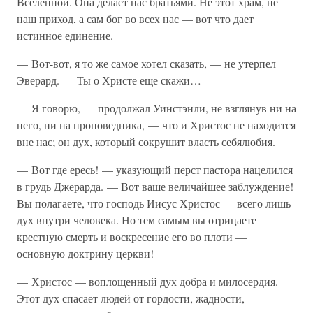
Вселенной. Она делает нас братьями. Не этот храм, не
наш приход, а сам бог во всех нас — вот что дает
истинное единение.
— Вот-вот, я то же самое хотел сказать, — не утерпел
Эверард. — Ты о Христе еще скажи…
— Я говорю, — продолжал Уинстэнли, не взглянув ни на
него, ни на проповедника, — что и Христос не находится
вне нас; он дух, который сокрушит власть себялюбия.
— Вот где ересь! — указующий перст пастора нацелился
в грудь Джерарда. — Вот ваше величайшее заблуждение!
Вы полагаете, что господь Иисус Христос — всего лишь
дух внутри человека. Но тем самым вы отрицаете
крестную смерть и воскресение его во плоти —
основную доктрину церкви!
— Христос — воплощенный дух добра и милосердия.
Этот дух спасает людей от гордости, жадности,