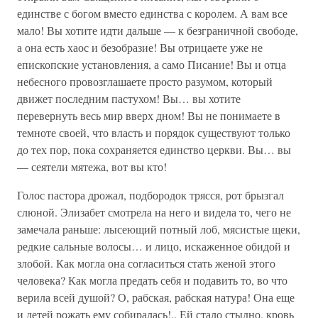
единстве с богом вместо единства с королем. А вам все
мало! Вы хотите идти дальше — к безграничной свободе,
а она есть хаос и безобразие! Вы отрицаете уже не
епископские установления, а само Писание! Вы и отца
небесного провозглашаете просто разумом, который
движет последним пастухом! Вы… вы хотите
перевернуть весь мир вверх дном! Вы не понимаете в
темноте своей, что власть и порядок существуют только
до тех пор, пока сохраняется единство церкви. Вы… вы
— сеятели мятежа, вот вы кто!
Голос пастора дрожал, подбородок трясся, рот брызгал
слюной. Элизабет смотрела на него и видела то, чего не
замечала раньше: лысеющий потный лоб, мясистые щеки,
редкие сальные волосы… и лицо, искаженное обидой и
злобой. Как могла она согласиться стать женой этого
человека? Как могла предать себя и подавить то, во что
верила всей душой? О, рабская, рабская натура! Она еще
и детей рожать ему собиралась!.. Ей стало стыдно, кровь