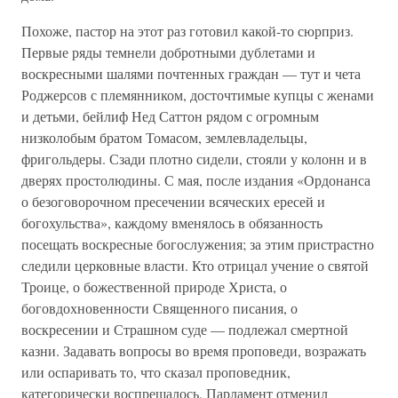
Похоже, пастор на этот раз готовил какой-то сюрприз.
Первые ряды темнели добротными дублетами и
воскресными шалями почтенных граждан — тут и чета
Роджерсов с племянником, досточтимые купцы с женами
и детьми, бейлиф Нед Саттон рядом с огромным
низколобым братом Томасом, землевладельцы,
фригольдеры. Сзади плотно сидели, стояли у колонн и в
дверях простолюдины. С мая, после издания «Ордонанса
о безоговорочном пресечении всяческих ересей и
богохульства», каждому вменялось в обязанность
посещать воскресные богослужения; за этим пристрастно
следили церковные власти. Кто отрицал учение о святой
Троице, о божественной природе Христа, о
боговдохновенности Священного писания, о
воскресении и Страшном суде — подлежал смертной
казни. Задавать вопросы во время проповеди, возражать
или оспаривать то, что сказал проповедник,
категорически воспрещалось. Парламент отменил