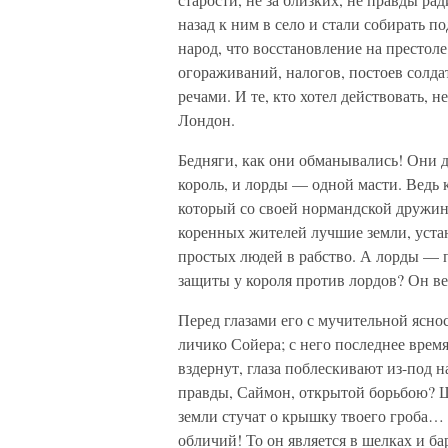
назад к ним в село и стали собирать 
народ, что восстановление на престол
огораживаний, налогов, постоев солд
речами. И те, кто хотел действовать, 
Лондон.
Бедняги, как они обманывались! Они ду
король, и лорды — одной масти. Ведь 
который со своей нормандской дружин
коренных жителей лучшие земли, устан
простых людей в рабство. А лорды — 
защиты у короля против лордов? Он 
Перед глазами его с мучительной ясн
личико Сойера; с него последнее врем
вздернут, глаза поблескивают из-под
правды, Саймон, открытой борьбою? Ш
земли стучат о крышку твоего гроба… 
обличий! То он является в шелках и ба