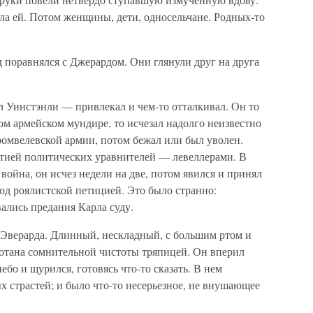
ла ей. Потом женщины, дети, односельчане. Родных-то
поравнялся с Джерардом. Они глянули друг на друга
л Уинстэнли — привлекал и чем-то отталкивал. Он то
ом армейском мундире, то исчезал надолго неизвестно
кромвелевской армии, потом бежал или был уволен.
артией политических уравнителей — левеллерами. В
 война, он исчез недели на две, потом явился и принял
под роялистской петицией. Это было странно:
вались предания Карла суду.
 Эверарда. Длинный, нескладный, с большим ртом и
отана сомнительной чистоты тряпицей. Он вперил
бо и щурился, готовясь что-то сказать. В нем
х страстей; и было что-то несерьезное, не внушающее