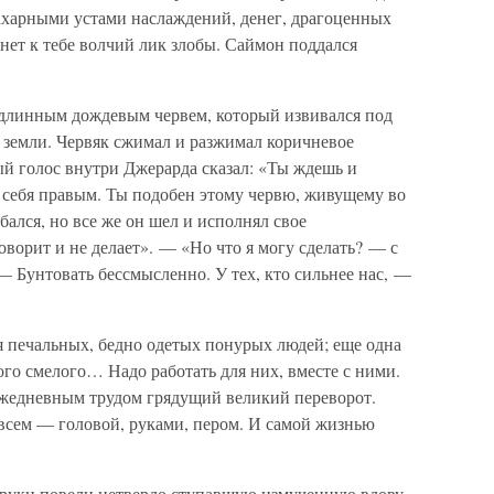
сахарными устами наслаждений, денег, драгоценных
нет к тебе волчий лик злобы. Саймон поддался
 длинным дождевым червем, который извивался под
 земли. Червяк сжимал и разжимал коричневое
ый голос внутри Джерарда сказал: «Ты ждешь и
 себя правым. Ты подобен этому червю, живущему во
бался, но все же он шел и исполнял свое
оворит и не делает». — «Но что я могу сделать? — с
 — Бунтовать бессмысленно. У тех, кто сильнее нас, —
я печальных, бедно одетых понурых людей; еще одна
ого смелого… Надо работать для них, вместе с ними.
 ежедневным трудом грядущий великий переворот.
 всем — головой, руками, пером. И самой жизнью
д руки повели нетвердо ступавшую измученную вдову.