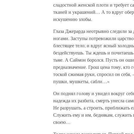
сладостной женской плоти и требует 
тканей и украшений… А то вдруг обер
искушению злобы.
Глаза Джерарда неотрывно следили за
ногами. Заступы потревожили царство
блестящее тело; и вдруг ясный холодн
бездействуешь. Ты ждешь и почитаешь
тьме. А Саймон боролся. Пусть он оши
предназначение. Грош цена тому, кто г
тоской сжимая руки, спросил он себя,
пушки, мушкеты, сабли…»
Он поднял голову и увидел вокруг себ
надежда их разбита, смерть унесла сам
Не разрушать, а строить, приближать
Служить ему и им, беднякам, служить
своею…
Толпа начала расходиться. Первой по