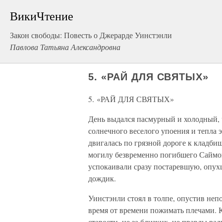
ВикиЧтение
Закон свободы: Повесть о Джерарде Уинстэнли
Павлова Татьяна Александровна
5. «РАЙ ДЛЯ СВЯТЫХ»
5. «РАЙ ДЛЯ СВЯТЫХ»
День выдался пасмурный и холодный, чт
солнечного веселого упоения и тепла 
двигалась по грязной дороге к кладби
могилу безвременно погибшего Саймо
успокаивали сразу постаревшую, опухш
дождик.
Уинстэнли стоял в толпе, опустив неп
время от времени пожимать плечами. К
старости, не за близких, не правды р