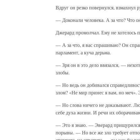
Вдруг он резко повернулся, взмахнул 
— Доконали человека. А за что? Что о
Джерард промолчал. Ему не хотелось п
— А за что, я вас спрашиваю? Он спра
парламент, а куча дерьма.
— Зря он в это дело ввязался, — нехот
злобы.
— Но ведь он добивался справедливости
злом? «Не мир принес я вам, но меч».
— Но слова ничего не доказывают. Лю
себе духа жизни. И речи их оборачива
— Это я знаю. — Эверард прищурился.
порывы. — Но все же зло требует отпор
стерпите, не ответите, — вы как бы р