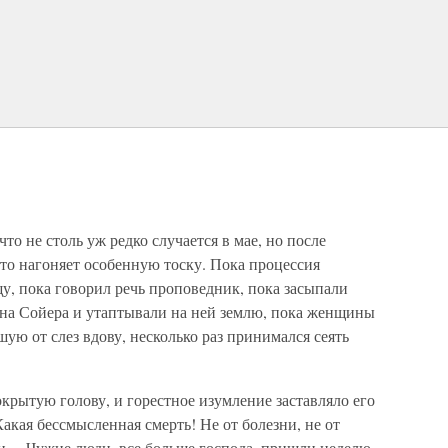
о не столь уж редко случается в мае, но после
это нагоняет особенную тоску. Пока процессия
щу, пока говорил речь проповедник, пока засыпали
на Сойера и утаптывали на ней землю, пока женщины
ую от слез вдову, несколько раз принимался сеять
окрытую голову, и горестное изумление заставляло его
акая бессмысленная смерть! Не от болезни, не от
ади… Чужие люди, все больше господа, пришли неделю