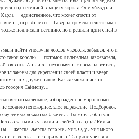
подписи под петицией в защиту короля. Они убеждали
е Карла — единственное, что может спасти от
ат, войны, неразберихи… Таверна гремела неистовыми
не только подписали петицию, но и решили идти с ней в
мали найти управу на лордов у короля, забывая, что и
кто такой король? — потомок Вильгельма Завоевателя,
ой захватил Англию в незапамятные времена, отнял у
овил законы для укрепления своей власти и вверг
потомки тех дружинников. Как же можно искать
ведь говорил Саймону…
остью встало маленькое, изборожденное морщинами
я не сходило непокорное, злое выражение. Подбородок
 нахмуренных лохматых бровей… Ты хотел добиться
ел со сжатыми кулаками и злобой в сердце? Комья
Ты — жертва. Жертва того же Змия. О, у Змия много
рхате, и золото — его приманка. То принимает вид