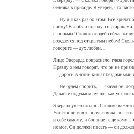
бедняка в приходе. Я уверен, что паст
— Ну и я как раз об этом! Все кричат
войну! В любую погоду, со стариками,
в тюрьмы! Сколько людей сейчас живут 
рождается под открытым небом! Скол
говорите — дух любви…
Лицо Эверарда покраснело, глаза горе
Правду о нем говорят, что он не приз
— дороги Англии кишат бездомными
— Не будем спорить, — сказал он, до
Давайте подумаем лучше, как устроит
Эверард ушел поздно. Столько важного
Уинстэнли опять почувствовал властно
и себе самому, и бог знает еще кому… 
не мог. Он должен писать — он должен