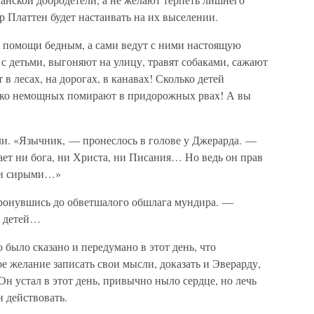
ор Платтен будет настаивать на их выселении.
 о помощи бедным, а сами ведут с ними настоящую
 с детьми, выгоняют на улицу, травят собаками, сажают
в лесах, на дорогах, в канавах! Сколько детей
ько немощных помирают в придорожных рвах! А вы
ли. «Язычник, — пронеслось в голове у Джерарда. —
нает ни бога, ни Христа, ни Писания… Но ведь он прав
 и сирыми…»
тронувшись до обветшалого обшлага мундира. —
ь детей…
 было сказано и передумано в этот день, что
е желание записать свои мысли, доказать и Эверарду,
Он устал в этот день, привычно ныло сердце, но лечь
 действовать.