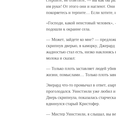
им руки! От этого они и наглеют. Они 
покоряетесь и терпите… Если хотите, 
«Господи, какой неистовый человек»,
подошли к окраине села.
— Может, зайдете ко мне? — предложи
скрипнув дверью, в каморку, Джерард 
жадностью стал есть, низко наклонясь
молока и сказал:
— Только плоть заставляет людей убива
жизни, помыслами… Только плоть зави
Эверард что-то промычал в ответ, азар
проголодался. Уинстэнли уже любил и 
Дверь скрипнула, показалась старческа
вдвинулся старый Кристофер.
— Мистер Уинстэнли, я слышал, вы в