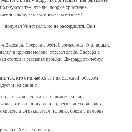
пользуются тем, что вы, добрые христиане,
именно такие, как вы, виноваты во всем!
 — подумал Уинстэнли, но не рассердился. Они
л Джерард. Эверард с охотой согласился. Они вошли,
налил в кружки молока, отрезал хлеба. Эверард с
 над столом и рассыпая крошки. Джерард отхлебнул
ть тех, кто отличается от них одеждой, образом
дует и ненавидит.
тно двигая челюстями. Он, видно, сильно
жалел этого неприкаянного, нескладного человека.
я скрюченная рука, затем неловко, боком в каморку
ернулись. Хотел спросить…