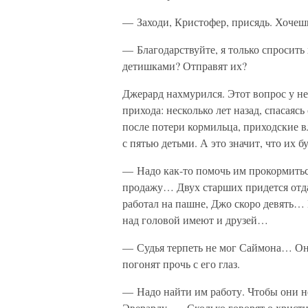
— Заходи, Кристофер, присядь. Хочеш
— Благодарствуйте, я только спросить 
детишками? Отправят их?
Джерард нахмурился. Этот вопрос у не
прихода: несколько лет назад, спасаясь
после потери кормильца, приходские в
с пятью детьми. А это значит, что их б
— Надо как-то помочь им прокормиться
продажу… Двух старших придется отда
работал на пашне, Джо скоро девять… 
над головой имеют и друзей…
— Судья терпеть не мог Саймона… Он с
погонят прочь с его глаз.
— Надо найти им работу. Чтобы они н
Эверарду. — Сколько говорят о христи