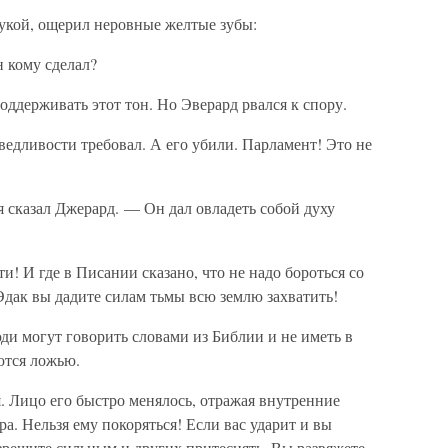
рукой, ощерил неровные желтые зубы:
н кому сделал?
оддерживать этот тон. Но Эверард рвался к спору.
ведливости требовал. А его убили. Парламент! Это не
я сказал Джерард. — Он дал овладеть собой духу
! И где в Писании сказано, что не надо бороться со
 Эдак вы дадите силам тьмы всю землю захватить!
ди могут говорить словами из Библии и не иметь в
ются ложью.
 Лицо его быстро менялось, отражая внутренние
а. Нельзя ему покоряться! Если вас ударит и вы
азрешите сильным и других притеснять. Вы развяжете