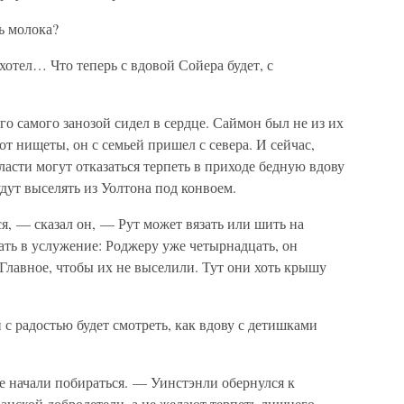
ь молока?
хотел… Что теперь с вдовой Сойера будет, с
го самого занозой сидел в сердце. Саймон был не из их
 от нищеты, он с семьей пришел с севера. И сейчас,
ласти могут отказаться терпеть в приходе бедную вдову
удут выселять из Уолтона под конвоем.
, — сказал он, — Рут может вязать или шить на
ть в услужение: Роджеру уже четырнадцать, он
Главное, чтобы их не выселили. Тут они хоть крышу
 радостью будет смотреть, как вдову с детишками
е начали побираться. — Уинстэнли обернулся к
анской добродетели, а не желают терпеть лишнего