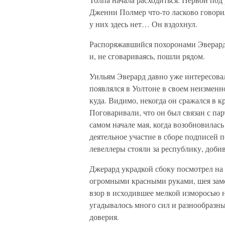
Дженни Полмер что-то ласково говори
у них здесь нет… Он вздохнул.
Распоряжавшийся похоронами Эверард 
и, не сговариваясь, пошли рядом.
Уильям Эверард давно уже интересова
появлялся в Уолтоне в своем неизменн
куда. Видимо, некогда он сражался в 
Поговаривали, что он был связан с п
самом начале мая, когда возобновилась
деятельное участие в сборе подписей 
левеллеры стояли за республику, доби
Джерард украдкой сбоку посмотрел на
огромными красными руками, шея зам
взор в исходившее мелкой изморосью не
угадывалось много сил и разнообразны
доверия.