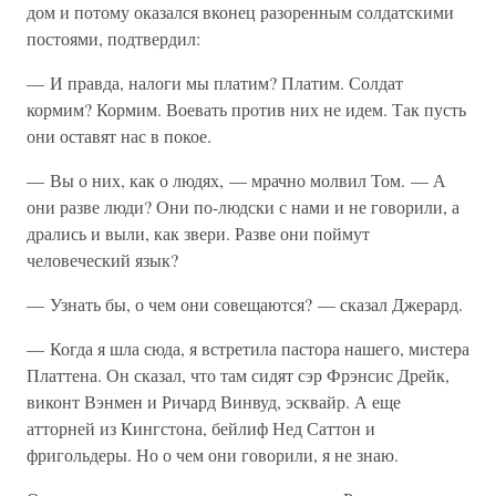
дом и потому оказался вконец разоренным солдатскими
постоями, подтвердил:
— И правда, налоги мы платим? Платим. Солдат
кормим? Кормим. Воевать против них не идем. Так пусть
они оставят нас в покое.
— Вы о них, как о людях, — мрачно молвил Том. — А
они разве люди? Они по-людски с нами и не говорили, а
дрались и выли, как звери. Разве они поймут
человеческий язык?
— Узнать бы, о чем они совещаются? — сказал Джерард.
— Когда я шла сюда, я встретила пастора нашего, мистера
Платтена. Он сказал, что там сидят сэр Фрэнсис Дрейк,
виконт Вэнмен и Ричард Винвуд, эсквайр. А еще
атторней из Кингстона, бейлиф Нед Саттон и
фригольдеры. Но о чем они говорили, я не знаю.