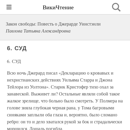
ВикиЧтение
Закон свободы: Повесть о Джерарде Уинстэнли
Павлова Татьяна Александровна
6. СУД
6. СУД
Всю ночь Джерард писал «Декларацию о кровавых и
нехристианских действиях Уильяма Старра и Джона
Тейлора из Уолтона». Старик Кристофер тихо охал за
занавеской. Выживет ли? Остальные являли собой такое
жалкое зрелище, что больно было смотреть. У Полмера на
голове зияла глубокая черная рана, у Тома багровыми
синяками заплыли оба глаза и, вероятно, было сломано
ребро: он то и дело хватался рукой за бок и страдальчески
морщился. Лошадь погибла.