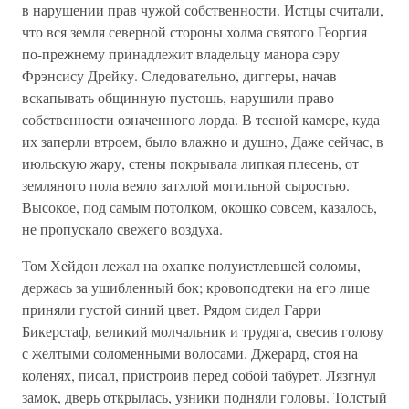
в нарушении прав чужой собственности. Истцы считали,
что вся земля северной стороны холма святого Георгия
по-прежнему принадлежит владельцу манора сэру
Фрэнсису Дрейку. Следовательно, диггеры, начав
вскапывать общинную пустошь, нарушили право
собственности означенного лорда. В тесной камере, куда
их заперли втроем, было влажно и душно, Даже сейчас, в
июльскую жару, стены покрывала липкая плесень, от
земляного пола веяло затхлой могильной сыростью.
Высокое, под самым потолком, окошко совсем, казалось,
не пропускало свежего воздуха.
Том Хейдон лежал на охапке полуистлевшей соломы,
держась за ушибленный бок; кровоподтеки на его лице
приняли густой синий цвет. Рядом сидел Гарри
Бикерстаф, великий молчальник и трудяга, свесив голову
с желтыми соломенными волосами. Джерард, стоя на
коленях, писал, пристроив перед собой табурет. Лязгнул
замок, дверь открылась, узники подняли головы. Толстый