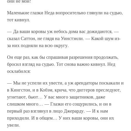
они не мои!
Маленькие глазки Неда вопросительно глянули на судью,
тот кивнул.
— Да ваши коровы уж небось дома вас дожидаются, —
сказал Саттон, не глядя на Уинстэнли. — Какой шум из-
за них подняли на всю округу.
Он еще раз, как бы спрашивая разрешения продолжать,
бросил взгляд на судью. Тот снова важно кивнул. Нед
осклабился:
— Мы не успели их увести, а уж арендаторы поскакали и
в Кингстон, и в Кобэм, крича, что диггеров преследуют,
угнетают, бьют… У вас много защитников, даже
слишком много… — Глазки его сощурились, и он в
первый раз взглянул в лицо Джерарду. — И к нам
приходили. И в общем… У них ваши коровы, они их
увели.