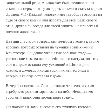
защитительной речи. А какая там была великолепная
ссылка на первую главу двадцать восьмого статута короля
Эдуарда VI! «Каждый человек имеет свободу говорить на
суде от своего имени или избрать для этой цели своего
отца, друга или соседа для своей защиты, не прибегая к
помощи адвоката…»
Два дня спустя он возвращался вечером с холма к своим
коровам, которых оставил на лужайке возле хижины
Кристофера. Он давно уже не пас большое стадо —
уолтонские хозяева нашли себе нового пастуха, но этих
еще в апреле оставил ему уехавший в Шотландию
хозяин, и Джерард иногда водил их на пастбище к
лагерю, а иногда оставлял у дома.
Вечер был погожий. Солнце только что село, и ясная
серебристо-розовая заря стояла на небе. Невыразимо
грустный запах сена пронизывал воздух.
Он подошел к дому, и сердце его стукнуло тревогой