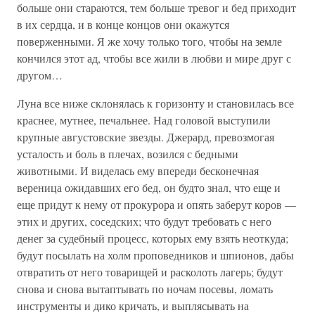
больше они стараются, тем больше тревог и бед приходит
в их сердца, и в конце концов они окажутся
поверженными. Я же хочу только того, чтобы на земле
кончился этот ад, чтобы все жили в любви и мире друг с
другом…
Луна все ниже склонялась к горизонту и становилась все
краснее, мутнее, печальнее. Над головой выступили
крупные августовские звезды. Джерард, превозмогая
усталость и боль в плечах, возился с бедными
животными. И виделась ему впереди бесконечная
вереница ожидавших его бед, он будто знал, что еще и
еще придут к нему от прокурора и опять заберут коров —
этих и других, соседских; что будут требовать с него
денег за судебный процесс, которых ему взять неоткуда;
будут посылать на холм проповедников и шпионов, дабы
отвратить от него товарищей и расколоть лагерь; будут
снова и снова вытаптывать по ночам посевы, ломать
инструменты и дико кричать, и выплясывать на