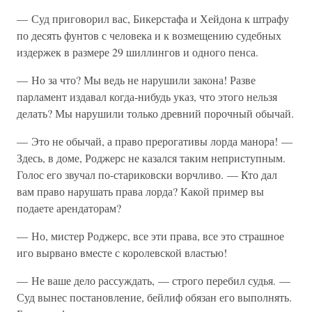
— Суд приговорил вас, Бикерстафа и Хейдона к штрафу
по десять фунтов с человека и к возмещению судебных
издержек в размере 29 шиллингов и одного пенса.
— Но за что? Мы ведь не нарушили закона! Разве
парламент издавал когда-нибудь указ, что этого нельзя
делать? Мы нарушили только древний порочный обычай.
— Это не обычай, а право прерогативы лорда манора! —
Здесь, в доме, Роджерс не казался таким неприступным.
Голос его звучал по-стариковски ворчливо. — Кто дал
вам право нарушать права лорда? Какой пример вы
подаете арендаторам?
— Но, мистер Роджерс, все эти права, все это страшное
иго вырвано вместе с королевской властью!
— Не ваше дело рассуждать, — строго перебил судья. —
Суд вынес постановление, бейлиф обязан его выполнять.