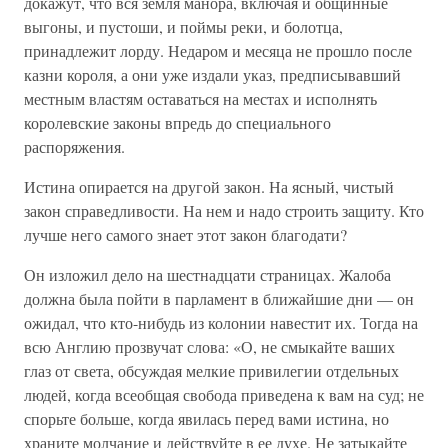
докажут, что вся земля манора, включая и общинные
выгоны, и пустоши, и поймы реки, и болотца,
принадлежит лорду. Недаром и месяца не прошло после
казни короля, а они уже издали указ, предписывавший
местным властям оставаться на местах и исполнять
королевские законы впредь до специального
распоряжения.
Истина опирается на другой закон. На ясный, чистый
закон справедливости. На нем и надо строить защиту. Кто
лучше него самого знает этот закон благодати?
Он изложил дело на шестнадцати страницах. Жалоба
должна была пойти в парламент в ближайшие дни — он
ожидал, что кто-нибудь из колонии навестит их. Тогда на
всю Англию прозвучат слова: «О, не смыкайте ваших
глаз от света, обсуждая мелкие привилегии отдельных
людей, когда всеобщая свобода приведена к вам на суд; не
спорьте больше, когда явилась перед вами истина, но
храните молчание и действуйте в ее духе. Не затыкайте