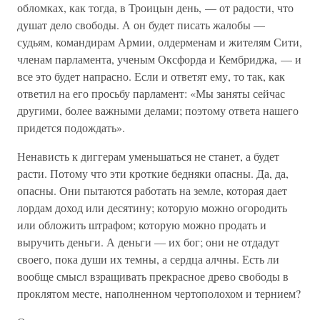
обломках, как тогда, в Троицын день, — от радости, что
душат дело свободы. А он будет писать жалобы —
судьям, командирам Армии, олдерменам и жителям Сити,
членам парламента, ученым Оксфорда и Кембриджа, — и
все это будет напрасно. Если и ответят ему, то так, как
ответил на его просьбу парламент: «Мы заняты сейчас
другими, более важными делами; поэтому ответа нашего
придется подождать».
Ненависть к диггерам уменьшаться не станет, а будет
расти. Потому что эти кроткие бедняки опасны. Да, да,
опасны. Они пытаются работать на земле, которая дает
лордам доход или десятину; которую можно огородить
или обложить штрафом; которую можно продать и
выручить деньги. А деньги — их бог; они не отдадут
своего, пока души их темны, а сердца алчны. Есть ли
вообще смысл взращивать прекрасное древо свободы в
проклятом месте, наполненном чертополохом и тернием?