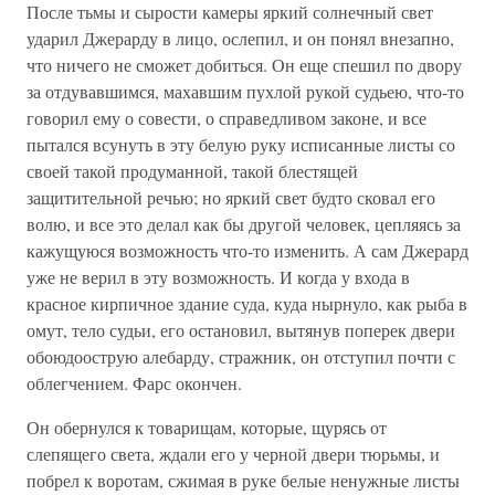
После тьмы и сырости камеры яркий солнечный свет
ударил Джерарду в лицо, ослепил, и он понял внезапно,
что ничего не сможет добиться. Он еще спешил по двору
за отдувавшимся, махавшим пухлой рукой судьею, что-то
говорил ему о совести, о справедливом законе, и все
пытался всунуть в эту белую руку исписанные листы со
своей такой продуманной, такой блестящей
защитительной речью; но яркий свет будто сковал его
волю, и все это делал как бы другой человек, цепляясь за
кажущуюся возможность что-то изменить. А сам Джерард
уже не верил в эту возможность. И когда у входа в
красное кирпичное здание суда, куда нырнуло, как рыба в
омут, тело судьи, его остановил, вытянув поперек двери
обоюдоострую алебарду, стражник, он отступил почти с
облегчением. Фарс окончен.
Он обернулся к товарищам, которые, щурясь от
слепящего света, ждали его у черной двери тюрьмы, и
побрел к воротам, сжимая в руке белые ненужные листы