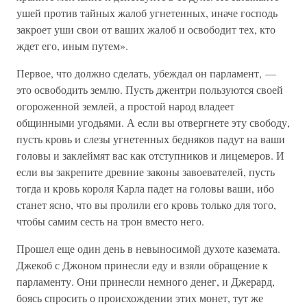
ушей против тайных жалоб угнетенных, иначе господь
закроет уши свои от ваших жалоб и освободит тех, кто
ждет его, иным путем».
Первое, что должно сделать, убеждал он парламент, —
это освободить землю. Пусть джентри пользуются своей
огороженной землей, а простой народ владеет
общинными угодьями. А если вы отвергнете эту свободу,
пусть кровь и слезы угнетенных бедняков падут на ваши
головы и заклеймят вас как отступников и лицемеров. И
если вы закрепите древние законы завоевателей, пусть
тогда и кровь короля Карла падет на головы ваши, ибо
станет ясно, что вы пролили его кровь только для того,
чтобы самим сесть на трон вместо него.
Прошел еще один день в невыносимой духоте каземата.
Джекоб с Джоном принесли еду и взяли обращение к
парламенту. Они принесли немного денег, и Джерард,
боясь спросить о происхождении этих монет, тут же