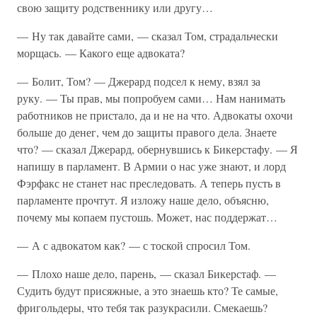
свою защиту родственнику или другу…
— Ну так давайте сами, — сказал Том, страдальчески
морщась. — Какого еще адвоката?
— Болит, Том? — Джерард подсел к нему, взял за
руку. — Ты прав, мы попробуем сами… Нам нанимать
работников не пристало, да и не на что. Адвокаты охочи
больше до денег, чем до защиты правого дела. Знаете
что? — сказал Джерард, обернувшись к Бикерстафу. — Я
напишу в парламент. В Армии о нас уже знают, и лорд
Фэрфакс не станет нас преследовать. А теперь пусть в
парламенте прочтут. Я изложу наше дело, объясню,
почему мы копаем пустошь. Может, нас поддержат…
— А с адвокатом как? — с тоской спросил Том.
— Плохо наше дело, парень, — сказал Бикерстаф. —
Судить будут присяжные, а это знаешь кто? Те самые,
фригольдеры, что тебя так разукрасили. Смекаешь?