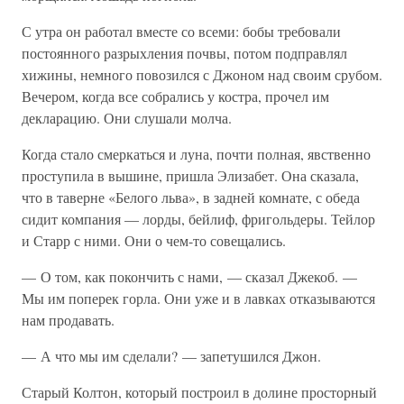
С утра он работал вместе со всеми: бобы требовали
постоянного разрыхления почвы, потом подправлял
хижины, немного повозился с Джоном над своим срубом.
Вечером, когда все собрались у костра, прочел им
декларацию. Они слушали молча.
Когда стало смеркаться и луна, почти полная, явственно
проступила в вышине, пришла Элизабет. Она сказала,
что в таверне «Белого льва», в задней комнате, с обеда
сидит компания — лорды, бейлиф, фригольдеры. Тейлор
и Старр с ними. Они о чем-то совещались.
— О том, как покончить с нами, — сказал Джекоб. —
Мы им поперек горла. Они уже и в лавках отказываются
нам продавать.
— А что мы им сделали? — запетушился Джон.
Старый Колтон, который построил в долине просторный