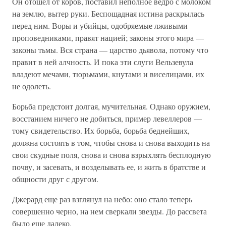
Он отошел от коров, поставил неполное ведро с молоком
на землю, вытер руки. Беспощадная истина раскрылась
перед ним. Воры и убийцы, одобряемые лживыми
проповедниками, правят нацией; законы этого мира —
законы тьмы. Вся страна — царство дьявола, потому что
правит в ней алчность. И пока эти слуги Вельзевула
владеют мечами, тюрьмами, кнутами и виселицами, их
не одолеть.
Борьба предстоит долгая, мучительная. Однако оружием,
восстанием ничего не добиться, пример левеллеров —
тому свидетельство. Их борьба, борьба беднейших,
должна состоять в том, чтобы снова и снова выходить на
свои скудные поля, снова и снова взрыхлять бесплодную
почву, и засевать, и возделывать ее, и жить в братстве и
общности друг с другом.
Джерард еще раз взглянул на небо: оно стало теперь
совершенно черно, на нем сверкали звезды. До рассвета
было еще далеко.