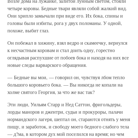
Возле дома на лужайке, залитой лунным светом, стояли
четыре коровы. Бедные твари являли собой жалкий вид.
Они хрипло замычали при виде его. Их бока, спины и
головы были избиты, рога у двух поломаны. У одной,
похоже, выбит глаз.
Он побежал в хижину, взял ведро и скамеечку, вернулся
к несчастным коровам и стал доить одну, горестно
оглядывая распухшие от побоев бока и находя на них все
новые следы варварского обращения.
— Бедные вы мои, — говорил он, чувствуя лбом тепло
большого коровьего бока. — Вы никогда не копали на
холме святого Георгия, за что же вас так?
Эти люди, Уильям Старр и Нед Саттон, фригольдеры,
лорды маноров и джентри, судьи и прокуроры, палачи
нормандского лагеря, шептал он, стараются отнять у меня
пищу, и заработок, и свободу моего бедного слабого тела
— д?ма, в котором дух мой поселился на время; но чем