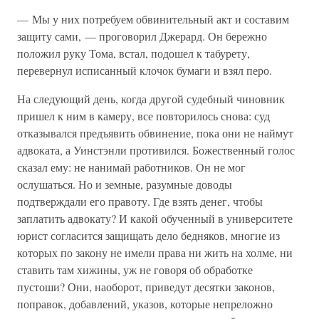
— Мы у них потребуем обвинительный акт и составим
защиту сами, — проговорил Джерард. Он бережно
положил руку Тома, встал, подошел к табурету,
перевернул исписанный клочок бумаги и взял перо.
На следующий день, когда другой судебный чиновник
пришел к ним в камеру, все повторилось снова: суд
отказывался предъявить обвинение, пока они не наймут
адвоката, а Уинстэнли противился. Божественный голос
сказал ему: не нанимай работников. Он не мог
ослушаться. Но и земные, разумные доводы
подтверждали его правоту. Где взять денег, чтобы
заплатить адвокату? И какой обученный в университете
юрист согласится защищать дело бедняков, многие из
которых по закону не имели права ни жить на холме, ни
ставить там хижины, уж не говоря об обработке
пустоши? Они, наоборот, приведут десятки законов,
поправок, добавлений, указов, которые непреложно