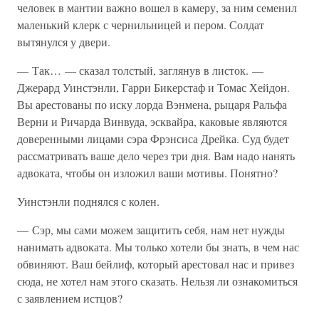
человек в мантии важно вошел в камеру, за ним семенил
маленький клерк с чернильницей и пером. Солдат
вытянулся у двери.
— Так… — сказал толстый, заглянув в листок. —
Джерард Уинстэнли, Гарри Бикерстаф и Томас Хейдон.
Вы арестованы по иску лорда Вэнмена, рыцаря Ральфа
Верни и Ричарда Винвуда, эсквайра, каковые являются
доверенными лицами сэра Фрэнсиса Дрейка. Суд будет
рассматривать ваше дело через три дня. Вам надо нанять
адвоката, чтобы он изложил ваши мотивы. Понятно?
Уинстэнли поднялся с колен.
— Сэр, мы сами можем защитить себя, нам нет нужды
нанимать адвоката. Мы только хотели бы знать, в чем нас
обвиняют. Ваш бейлиф, который арестовал нас и привез
сюда, не хотел нам этого сказать. Нельзя ли ознакомиться
с заявлением истцов?