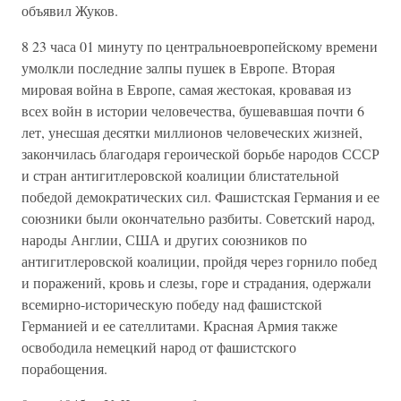
объявил Жуков.
8 23 часа 01 минуту по центральноевропейскому времени
умолкли последние залпы пушек в Европе. Вторая
мировая война в Европе, самая жестокая, кровавая из
всех войн в истории человечества, бушевавшая почти 6
лет, унесшая десятки миллионов человеческих жизней,
закончилась благодаря героической борьбе народов СССР
и стран антигитлеровской коалиции блистательной
победой демократических сил. Фашистская Германия и ее
союзники были окончательно разбиты. Советский народ,
народы Англии, США и других союзников по
антигитлеровской коалиции, пройдя через горнило побед
и поражений, кровь и слезы, горе и страдания, одержали
всемирно-историческую победу над фашистской
Германией и ее сателлитами. Красная Армия также
освободила немецкий народ от фашистского
порабощения.