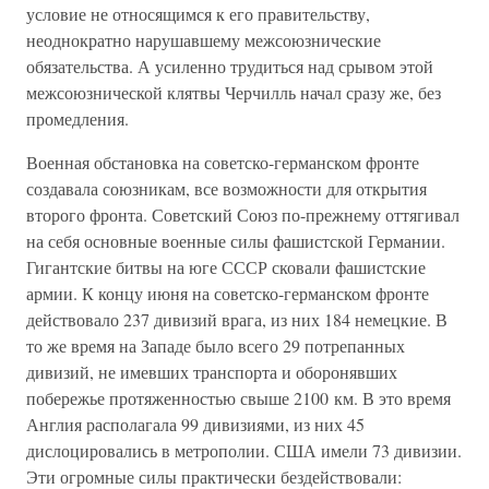
условие не относящимся к его правительству,
неоднократно нарушавшему межсоюзнические
обязательства. А усиленно трудиться над срывом этой
межсоюзнической клятвы Черчилль начал сразу же, без
промедления.
Военная обстановка на советско-германском фронте
создавала союзникам, все возможности для открытия
второго фронта. Советский Союз по-прежнему оттягивал
на себя основные военные силы фашистской Германии.
Гигантские битвы на юге СССР сковали фашистские
армии. К концу июня на советско-германском фронте
действовало 237 дивизий врага, из них 184 немецкие. В
то же время на Западе было всего 29 потрепанных
дивизий, не имевших транспорта и оборонявших
побережье протяженностью свыше 2100 км. В это время
Англия располагала 99 дивизиями, из них 45
дислоцировались в метрополии. США имели 73 дивизии.
Эти огромные силы практически бездействовали: