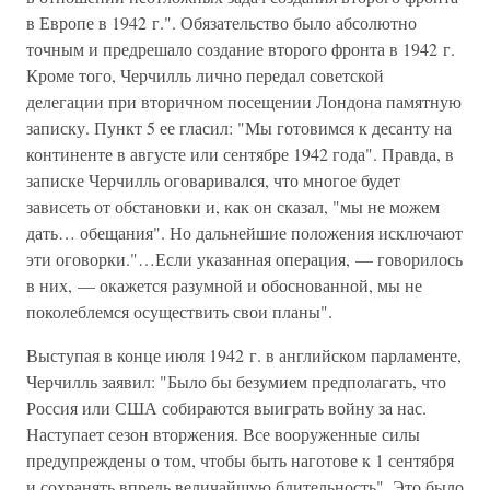
в Европе в 1942 г.". Обязательство было абсолютно
точным и предрешало создание второго фронта в 1942 г.
Кроме того, Черчилль лично передал советской
делегации при вторичном посещении Лондона памятную
записку. Пункт 5 ее гласил: "Мы готовимся к десанту на
континенте в августе или сентябре 1942 года". Правда, в
записке Черчилль оговаривался, что многое будет
зависеть от обстановки и, как он сказал, "мы не можем
дать… обещания". Но дальнейшие положения исключают
эти оговорки."…Если указанная операция, — говорилось
в них, — окажется разумной и обоснованной, мы не
поколеблемся осуществить свои планы".
Выступая в конце июля 1942 г. в английском парламенте,
Черчилль заявил: "Было бы безумием предполагать, что
Россия или США собираются выиграть войну за нас.
Наступает сезон вторжения. Все вооруженные силы
предупреждены о том, чтобы быть наготове к 1 сентября
и сохранять впредь величайшую бдительность". Это было