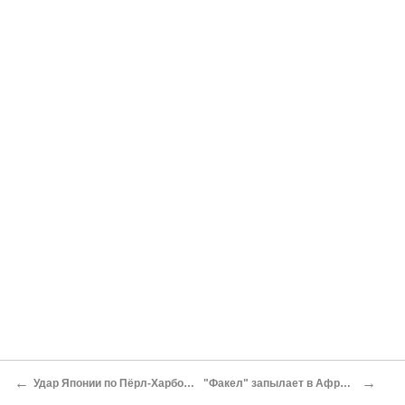
←
→
Удар Японии по Пёрл-Харбору
"Факел" запылает в Африке