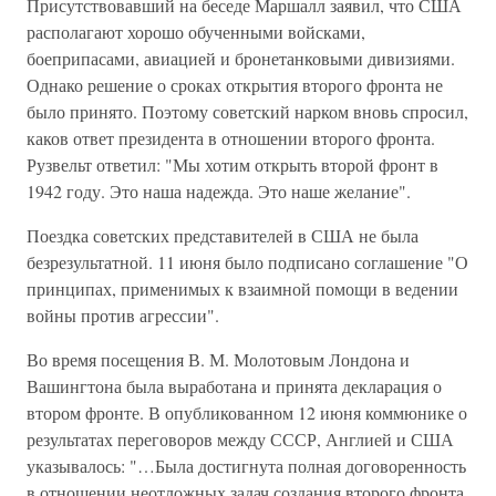
Присутствовавший на беседе Маршалл заявил, что США
располагают хорошо обученными войсками,
боеприпасами, авиацией и бронетанковыми дивизиями.
Однако решение о сроках открытия второго фронта не
было принято. Поэтому советский нарком вновь спросил,
каков ответ президента в отношении второго фронта.
Рузвельт ответил: "Мы хотим открыть второй фронт в
1942 году. Это наша надежда. Это наше желание".
Поездка советских представителей в США не была
безрезультатной. 11 июня было подписано соглашение "О
принципах, применимых к взаимной помощи в ведении
войны против агрессии".
Во время посещения В. М. Молотовым Лондона и
Вашингтона была выработана и принята декларация о
втором фронте. В опубликованном 12 июня коммюнике о
результатах переговоров между СССР, Англией и США
указывалось: "…Была достигнута полная договоренность
в отношении неотложных задач создания второго фронта