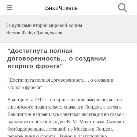
ВикиЧтение
За кулисами второй мировой войны
Волков Федор Дмитриевич
"Достигнута полная
договоренность… о создании
второго фронта"
"Достигнута полная договоренность… о создании
второго фронта"
В конце мая 1942 г. по приглашению американского и
английского правительств сначала в Лондон, а затем в
Вашингтон направилась советская делегация во главе с
наркомом иностранных дел В. М. Молотовым. Самолет-
бомбардировщик, летевший из Москвы в Лондон,
пересек линию фронта, Данию и благополучно