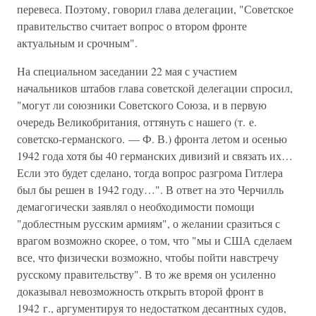
перевеса. Поэтому, говорил глава делегации, "Советское
правительство считает вопрос о втором фронте
актуальным и срочным".
На специальном заседании 22 мая с участием
начальников штабов глава советской делегации спросил,
"могут ли союзники Советского Союза, и в первую
очередь Великобритания, оттянуть с нашего (т. е.
советско-германского. — Ф. В.) фронта летом и осенью
1942 года хотя бы 40 германских дивизий и связать их…
Если это будет сделано, тогда вопрос разгрома Гитлера
был бы решен в 1942 году…". В ответ на это Черчилль
демагогически заявлял о необходимости помощи
"доблестным русским армиям", о желании сразиться с
врагом возможно скорее, о том, что "мы и США сделаем
все, что физически возможно, чтобы пойти навстречу
русскому правительству". В то же время он усиленно
доказывал невозможность открыть второй фронт в
1942 г., аргументируя то недостатком десантных судов,