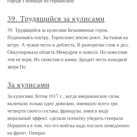
городе Глейвице на германской
39. Трудящийся за кулисами
39. Трудящийся за кулисами Безымянные герои,
Поднимаясь поутру, Торопливо землю роют, Застывая на
ветру. А чужая честь и доблесть, В разноречье слов и дел,
Оккупировала область Мемуаров и новелл. Но новеллам
тем не веря, Их сюжетам и канве, Бродит честь походкой
зверя По
За кулисами
За кулисами Летом 1917 г., когда американские силы
включали только одну дивизию, имевшую всего три
четверти своего состава, французы, имея в виду
моральный эффект, сделали попытку убедить генерала
Першинга в том, что его войска надо послать немедленно
на фронт. Генерал