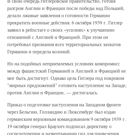
В свою очередь гитлеровское правительство, готовя
разгром Англии и Франции после победы над Польшей,
делало лживые заявления о готовности Германии
прекратить военные действия. 6 октября 1939 г. Гитлер
заявил в рейхстаге о своих «усилиях» к улучшению
отношений с Англией и Францией. При этом он
потребовал признания всех территориальных захватов
Германии и передела колоний.
Но на подобных неприемлемых условиях компромисс
между фашистской Германией и Англией и Францией не
мог быть достигнут. Однако цель Гитлера под покровом
"мирных предложений" готовить наступление на Западе,
против Англии и Франции, — достигалась.
Приказ о подготовке наступления на Западном фронте
через Бельгию, Голландию и Люксембург был издан
германским верховным командованием 9 октября 1939 г.
19 октября генерал Браухич подписал директиву о
сосредоточении и развертывании сил для проведения