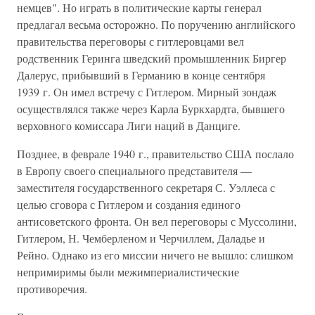
немцев". Но играть в политические карты генерал
предлагал весьма осторожно. По поручению английского
правительства переговоры с гитлеровцами вел
родственник Геринга шведский промышленник Биргер
Далерус, прибывший в Германию в конце сентября
1939 г. Он имел встречу с Гитлером. Мирный зондаж
осуществлялся также через Карла Буркхардта, бывшего
верховного комиссара Лиги наций в Данциге.
Позднее, в феврале 1940 г., правительство США послало
в Европу своего специального представителя —
заместителя государственного секретаря С. Уэллеса с
целью сговора с Гитлером и создания единого
антисоветского фронта. Он вел переговоры с Муссолини,
Гитлером, Н. Чемберленом и Черчиллем, Даладье и
Рейно. Однако из его миссии ничего не вышло: слишком
непримиримы были межимпериалистические
противоречия.