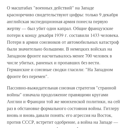
О масштабах "военных действий" на Западе
красноречиво свидетельствуют цифры: только 9 декабря
английская экспедиционная армия понесла первую
жертву — был убит один капрал. Общие французские
потери к концу декабря 1939 г. составили 1433 человека.
Потери в армии союзников от автомобильных катастроф
были значительно большими. В немецких войсках на
Западном фронте насчитывалось менее 700 человек в
числе убитых, раненых и пропавших без вести.
Германские и союзные сводки гласили: "На Западном
фронте без перемен".
Пассивно-выжидательная союзная стратегия "странной
войны" означала продолжение правящими кругами
Англии и Франции той же мюнхенской политики, на сей
раз в обстановке формального состояния войны. Гитлеру
вновь и вновь давали понять: его агрессия на Восток,
против СССР, встретит одобрение, а война на Западе —