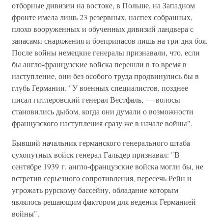
отборные дивизии на востоке, в Польше, на Западном
фронте имела лишь 23 резервных, наспех собранных,
плохо вооруженных и обученных дивизий ландвера с
запасами снаряжения и боеприпасов лишь на три дня боя.
После войны немецкие генералы признавали, что, если
бы англо-французские войска перешли в то время в
наступление, они без особого труда продвинулись бы в
глубь Германии. "У военных специалистов, позднее
писал гитлеровский генерал Вестфаль, — волосы
становились дыбом, когда они думали о возможности
французского наступления сразу же в начале войны".
Бывший начальник германского генерального штаба
сухопутных войск генерал Гальдер признавал: "В
сентябре 1939 г. англо-французские войска могли бы, не
встретив серьезного сопротивления, пересечь Рейн и
угрожать рурскому бассейну, обладание которым
являлось решающим фактором для ведения Германией
войны".