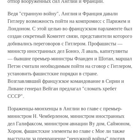
отпор вооруженных сил Англии и Франции.
Ведя "странную войну", Англия и Франция давали
Гитлеру возможность пойти на компромисс с Парижем и
Лондоном. С этой целью во французском парламенте был
создан секретный Комитет связи, представители которого
добивались переговоров с Гитлером. Профашисты —
министр иностранных дел Боннэ, Л аваль, капитулянты
— бывшие премьер-министры Фланден и Шотан, маршал
Петэн считали необходимым пойти на сговор с Гитлером,
установить фашистские порядки в стране.
Возглавлявший французское командование в Сирии и
Ливане генерал Вейган предлагал "сломать хребет
СССР".
Пораженцы-мюнхенцы в Англии во главе с премьер-
министром Н. Чемберленом, министром иностранных
дел Галифаксом, министром авиации By дом, Саймоном,
Хором, фашистские элементы во главе с Мое ли также
выступали за превращение "ненужной войны" против