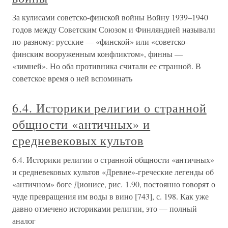
За кулисами советско-финской войны Войну 1939–1940
годов между Советским Союзом и Финляндией называли
по-разному: русские — «финской» или «советско-
финским вооруженным конфликтом», финны —
«зимней». Но оба противника считали ее странной. В
советское время о ней вспоминать
6.4. Историки религии о странной
общности «античных» и
средневековых культов
6.4. Историки религии о странной общности «античных»
и средневековых культов «Древне»-греческие легенды об
«античном» боге Дионисе, рис. 1.90, постоянно говорят о
чуде превращения им воды в вино [743], с. 198. Как уже
давно отмечено историками религии, это — полный
аналог