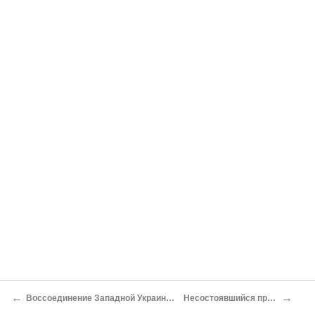
←
→
Воссоединение Западной Украины и Западной Белоруссии с СССР
Несостоявшийся прыжок "Морского льва"