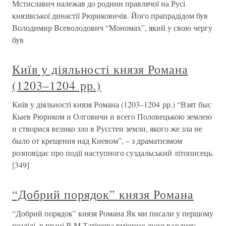
Мстиславич належав до родини правлячої на Русі
князівської династії Рюриковичів. Його прапрадідом був
Володимир Всеволодович “Мономах”, який у свою чергу
був
Київ у діяльності князя Романа
(1203–1204 рр.)
Київ у діяльності князя Романа (1203–1204 рр.) “Взят быс
Кыев Рюриком и Олговичи и всего Половецькою землею
и створися велико зло в Русстеи земли, якого же зла не
было от крещения над Киевом”, – з драматизмом
розповідає про події наступного суздальський літописець.
[349]
“Добрий порядок” князя Романа
“Добрий порядок” князя Романа Як ми писали у першому
розділі, в праці В.М.Татіщева вміщено дуже важливу