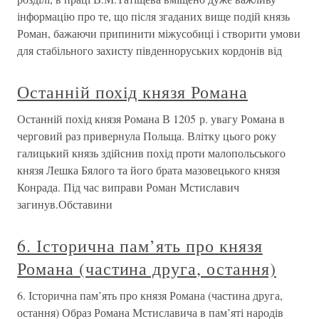
інформацію про те, що після згаданих вище подій князь
Роман, бажаючи припинити міжусобиці і створити умови
для стабільного захисту південноруських кордонів від
Останній похід князя Романа
Останній похід князя Романа В 1205 р. увагу Романа в
черговий раз привернула Польща. Влітку цього року
галицький князь здійснив похід проти малопольського
князя Лешка Бялого та його брата мазовецького князя
Конрада. Під час виправи Роман Мстиславич
загинув.Обставини
6. Історична пам’ять про князя
Романа (частина друга, остання)
6. Історична пам’ять про князя Романа (частина друга,
остання) Образ Романа Мстиславича в пам’яті народів