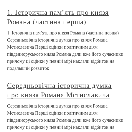
1. Історична пам’ять про князя
Романа (частина перша)
1. Історична пам’ять про князя Романа (частина перша)
Середньовічна історична думка про князя Романа
Мстиславича Перші оцінки політичним діям
південноруського князя Романа дали вже його сучасники,
причому ці оцінки у певній мірі наклали відбиток на
подальший розвиток
Середньовічна історична думка
про князя Романа Мстиславича
Середньовічна історична думка про князя Романа
Мстиславича Перші оцінки політичним діям
південноруського князя Романа дали вже його сучасники,
причому ці оцінки у певній мірі наклали відбиток на