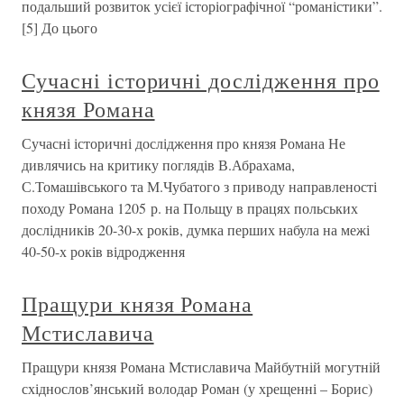
подальший розвиток усієї історіографічної “романістики”.
[5] До цього
Сучасні історичні дослідження про
князя Романа
Сучасні історичні дослідження про князя Романа Не
дивлячись на критику поглядів В.Абрахама,
С.Томашівського та М.Чубатого з приводу направленості
походу Романа 1205 р. на Польщу в працях польських
дослідників 20-30-х років, думка перших набула на межі
40-50-х років відродження
Пращури князя Романа
Мстиславича
Пращури князя Романа Мстиславича Майбутній могутній
східнослов’янський володар Роман (у хрещенні – Борис)