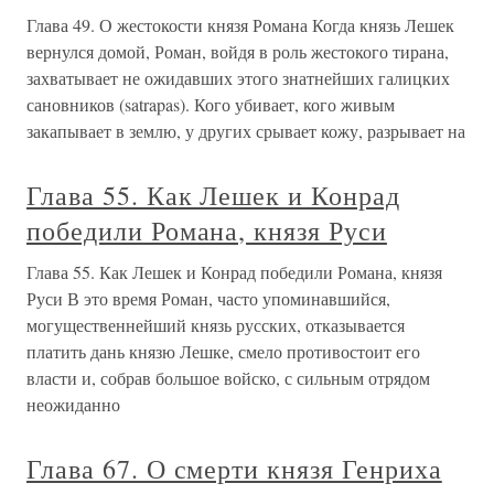
Глава 49. О жестокости князя Романа Когда князь Лешек
вернулся домой, Роман, войдя в роль жестокого тирана,
захватывает не ожидавших этого знатнейших галицких
сановников (satrapas). Кого убивает, кого живым
закапывает в землю, у дру­гих срывает кожу, разрывает на
Глава 55. Как Лешек и Конрад
победили Романа, князя Руси
Глава 55. Как Лешек и Конрад победили Романа, князя
Руси В это время Роман, часто упоминавшийся,
могущественнейший князь русских, отказывается
платить дань князю Лешке, смело противостоит его
власти и, собрав большое войско, с сильным отрядом
неожиданно
Глава 67. О смерти князя Генриха