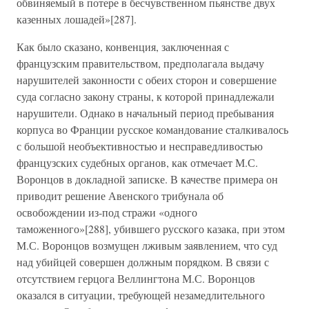
обвиняемый в потере в бесчувственном пьянстве двух
казенных лошадей»[287].
Как было сказано, конвенция, заключенная с
французским правительством, предполагала выдачу
нарушителей законности с обеих сторон и совершение
суда согласно закону страны, к которой принадлежали
нарушители. Однако в начальный период пребывания
корпуса во Франции русское командование сталкивалось
с большой необъективностью и несправедливостью
французских судебных органов, как отмечает М.С.
Воронцов в докладной записке. В качестве примера он
приводит решение Авенского трибунала об
освобождении из-под стражи «одного
таможенного»[288], убившего русского казака, при этом
М.С. Воронцов возмущен лживым заявлением, что суд
над убийцей совершен должным порядком. В связи с
отсутствием герцога Веллингтона М.С. Воронцов
оказался в ситуации, требующей незамедлительного