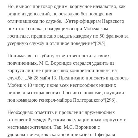
Но, вынося приговор одним, корпусное начальство, как
видно из донесений, не оставляло без поощрения
отличившихся по службе. „Унтер-офицерам Нарвского
пехотного полка, находящимся при Мобежском
госпитале, предписано выдать каждому по 50 франков за
усердную службу и отличное поведение“[295].
Понимая всю глубину ответственности за своих
подчиненных, М.С. Воронцов старался удалить из
корпуса лиц, не приносящих конкретной пользы на
службе. „№ 28 майя 13. Предписано прислать в крепость
Мобеж к 10 числу июня всех неспособных нижних
чинов, для отправления в Россию с полками, идущими
под командою генерал-майора Полторацкого“[296].
Необходимо отметить и проявления дружелюбных
отношений между Русским оккупационным корпусом и
местными жителями. Так, М.С. Воронцов с
удовольствием, как сказано в приказе от 1 февраля