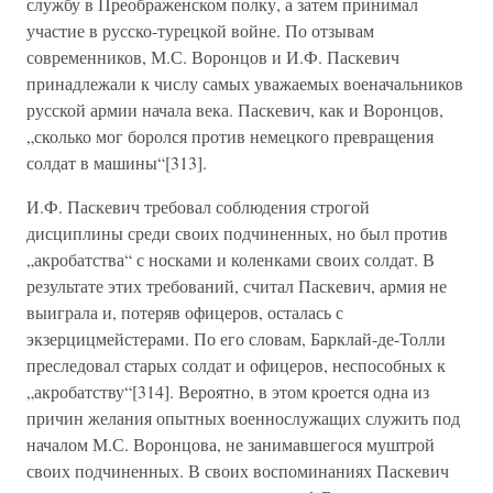
службу в Преображенском полку, а затем принимал
участие в русско-турецкой войне. По отзывам
современников, М.С. Воронцов и И.Ф. Паскевич
принадлежали к числу самых уважаемых военачальников
русской армии начала века. Паскевич, как и Воронцов,
„сколько мог боролся против немецкого превращения
солдат в машины“[313].
И.Ф. Паскевич требовал соблюдения строгой
дисциплины среди своих подчиненных, но был против
„акробатства“ с носками и коленками своих солдат. В
результате этих требований, считал Паскевич, армия не
выиграла и, потеряв офицеров, осталась с
экзерцицмейстерами. По его словам, Барклай-де-Толли
преследовал старых солдат и офицеров, неспособных к
„акробатству“[314]. Вероятно, в этом кроется одна из
причин желания опытных военнослужащих служить под
началом М.С. Воронцова, не занимавшегося муштрой
своих подчиненных. В своих воспоминаниях Паскевич