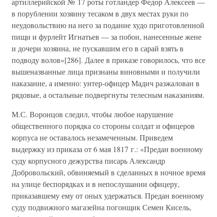
артиллерийской № 17 роты готландер Федор Алексеев —
в порублении хозяину тесаком в двух местах руки по
неудовольствию на него за подание худо приготовленной
пищи и фурлейт Игнатьев — за побои, нанесенные жене
и дочери хозяина, не пускавшим его в сарай взять в
подводу волов»[286]. Далее в приказе говорилось, что все
вышеназванные лица признаны виновными и получили
наказание, а именно: унтер-офицер Мадич разжалован в
рядовые, а остальные подвергнуты телесным наказаниям.
М.С. Воронцов следил, чтобы любое нарушение
общественного порядка со стороны солдат и офицеров
корпуса не оставалось незамеченным. Приведем
выдержку из приказа от 6 мая 1817 г.: «Предан военному
суду корпусного дежурства писарь Александр
Добровольский, обвиняемый в сделанных в ночное время
на улице беспорядках и в непослушании офицеру,
приказавшему ему от оных удержаться. Предан военному
суду подвижного магазейна погонщик Семен Кисель,