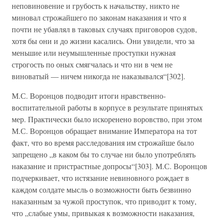
неповиновение и грубость к начальству, никто не
миновал строжайшего по законам наказания и что я
почти не убавлял в таковых случаях приговоров судов,
хотя бы они и до жизни касались. Они увидели, что за
меньшие или неумышленные проступки нужная
строгость по оных смягчалась и что ни в чем не
виноватый — ничем никогда не наказывался“[302].
М.С. Воронцов подводит итоги нравственно-
воспитательной работы в корпусе в результате принятых
мер. Практически было искоренено воровство, при этом
М.С. Воронцов обращает внимание Императора на тот
факт, что во время расследования им строжайше было
запрещено „в каком бы то случае ни было употреблять
наказание и пристрастные допросы“[303]. М.С. Воронцов
подчеркивает, что истязание невиновного рождает в
каждом солдате мысль о возможности быть безвинно
наказанным за чужой проступок, что приводит к тому,
что „слабые умы, привыкая к возможности наказания,