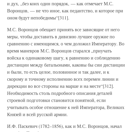
и дух, „без коих один порядок, — как отмечает М.С.
Воронцов, — не что иное, как педантство, и которое при
оном будут непобедимы“[311].
М.С. Воронцов обещает принять все зависящие от него
меры, чтобы доставить в дивизию лучшее оружие по
сравнению с имеющимся, о чем доложил Императору. Во
время маневров М.С. Воронцов старался „приучать
войска к одинаковому шагу, к равнению и соблюдению
дистанции между батальонами, каковы бы сии дистанции
и были, то есть целое, половинное и так далее, и к
скорому и точному исполнению всех перемен линии и
дирекции во все стороны на марше и на месте“[312].
Необходимость столь подробного описания деталей
строевой подготовки становится понятной, если
учитывать особое отношение к ней Императора, Великих
Князей и всей русской армии.
И.Ф. Паскевич (1782–1856), как и М.С. Воронцов, начал