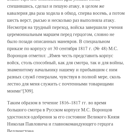
спешившись, сделал и пешую атаку, в целом же
кавалерия два раза ходила в обход, сперва восемь, а потом
шесть верст, рысью и несколько раз выполняла атаку.
Несмотря на трудный переход, войска завершили учения
церемониальным маршем перед герцогом, словно не
было позади описанных маневров. В специальном
приказе по корпусу от 30 сентября 1817 г. (№ 48) М.С.
Воронцов отметил: „Имев честь представить корпус
войск, столь способный, как для смотра, так и для войны,
знаменитому начальнику нашему и прибывшим с ним
разных служб генералам, чувствуя в полной мере, сколь
лестно для меня служить с почтенными товарищами
моими“[309].
Таким образом в течение 1816–1817 гг. во время
большого смотра в Русском корпусе М.С. Воронцов
удостоился одобрения за его состояние Великого Князя
Николая Павловича и главнокомандующего герцога
Веллингтона.