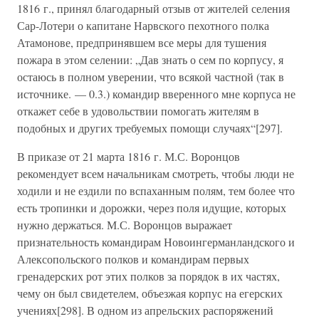
1816 г., принял благодарный отзыв от жителей селения
Сар-Лотери о капитане Нарвского пехотного полка
Атамонове, предпринявшем все меры для тушения
пожара в этом селении: „Дав знать о сем по корпусу, я
остаюсь в полном уверении, что всякой частной (так в
источнике. — 0.3.) командир вверенного мне корпуса не
откажет себе в удовольствии помогать жителям в
подобных и других требуемых помощи случаях“[297].
В приказе от 21 марта 1816 г. М.С. Воронцов
рекомендует всем начальникам смотреть, чтобы люди не
ходили и не ездили по вспаханным полям, тем более что
есть тропинки и дорожки, через поля идущие, которых
нужно держаться. М.С. Воронцов выражает
признательность командирам Новоингерманландского и
Алексопольского полков и командирам первых
гренадерских рот этих полков за порядок в их частях,
чему он был свидетелем, объезжая корпус на егерских
учениях[298]. В одном из апрельских распоряжений