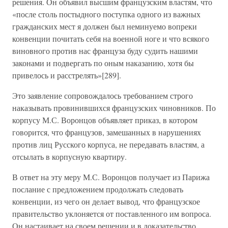
решения. Он объявил высшим французским властям, что
«после столь постыдного поступка одного из важных
гражданских мест я должен был неминуемо вопреки
конвенции почитать себя на военной ноге и что всякого
виновного против нас француза буду судить нашими
законами и подвергать по оным наказанию, хотя бы
привелось и расстрелять»[289].
Это заявление сопровождалось требованием строго
наказывать провинившихся французских чиновников. По
корпусу М.С. Воронцов объявляет приказ, в котором
говорится, что французов, замешанных в нарушениях
против лиц Русского корпуса, не передавать властям, а
отсылать в корпусную квартиру.
В ответ на эту меру М.С. Воронцов получает из Парижа
послание с предложением продолжать следовать
конвенции, из чего он делает вывод, что французское
правительство уклоняется от поставленного им вопроса.
Он настаивает на своем решении и в доказательство