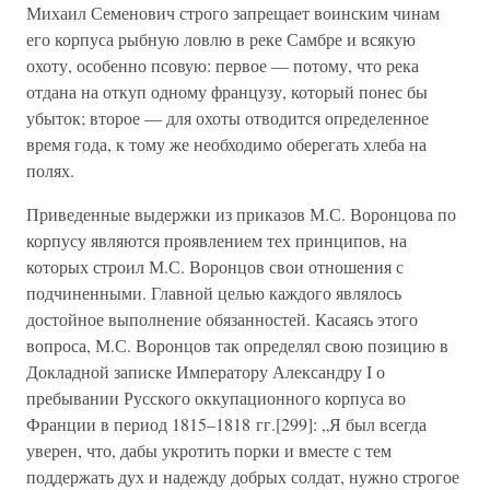
Михаил Семенович строго запрещает воинским чинам
его корпуса рыбную ловлю в реке Самбре и всякую
охоту, особенно псовую: первое — потому, что река
отдана на откуп одному французу, который понес бы
убыток; второе — для охоты отводится определенное
время года, к тому же необходимо оберегать хлеба на
полях.
Приведенные выдержки из приказов М.С. Воронцова по
корпусу являются проявлением тех принципов, на
которых строил М.С. Воронцов свои отношения с
подчиненными. Главной целью каждого являлось
достойное выполнение обязанностей. Касаясь этого
вопроса, М.С. Воронцов так определял свою позицию в
Докладной записке Императору Александру I о
пребывании Русского оккупационного корпуса во
Франции в период 1815–1818 гг.[299]: „Я был всегда
уверен, что, дабы укротить порки и вместе с тем
поддержать дух и надежду добрых солдат, нужно строгое