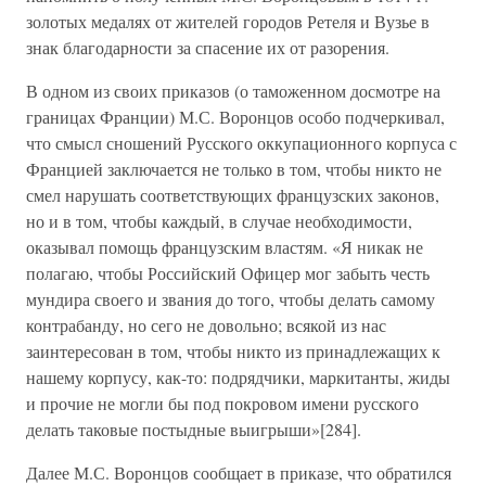
золотых медалях от жителей городов Ретеля и Вузье в
знак благодарности за спасение их от разорения.
В одном из своих приказов (о таможенном досмотре на
границах Франции) М.С. Воронцов особо подчеркивал,
что смысл сношений Русского оккупационного корпуса с
Францией заключается не только в том, чтобы никто не
смел нарушать соответствующих французских законов,
но и в том, чтобы каждый, в случае необходимости,
оказывал помощь французским властям. «Я никак не
полагаю, чтобы Российский Офицер мог забыть честь
мундира своего и звания до того, чтобы делать самому
контрабанду, но сего не довольно; всякой из нас
заинтересован в том, чтобы никто из принадлежащих к
нашему корпусу, как-то: подрядчики, маркитанты, жиды
и прочие не могли бы под покровом имени русского
делать таковые постыдные выигрыши»[284].
Далее М.С. Воронцов сообщает в приказе, что обратился