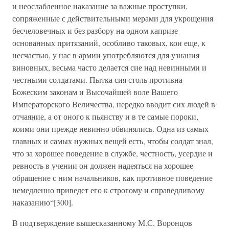
и неослабленное наказание за важные проступки,
сопряженные с действительными мерами для укрощения
бесчеловечных и без разбору на одном капризе
основанных притязаний, особливо таковых, кои еще, к
несчастью, у нас в армии употребляются для узнания
виновных, весьма часто делается сие над невинными и
честными солдатами. Пытка сия столь противна
Божеским законам и Высочайшей воле Вашего
Императорского Величества, нередко вводит сих людей в
отчаяние, а от оного к пьянству и в те самые пороки,
коими они прежде невинно обвинялись. Одна из самых
главных и самых нужных вещей есть, чтобы солдат знал,
что за хорошее поведение в службе, честность, усердие и
ревность в учении он должен надеяться на хорошее
обращение с ним начальников, как противное поведение
немедленно приведет его к строгому и справедливому
наказанию“[300].
В подтверждение вышесказанному М.С. Воронцов