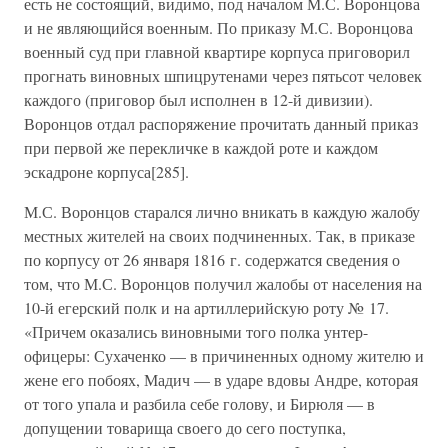
есть не состоящий, видимо, под началом М.С. Воронцова
и не являющийся военным. По приказу М.С. Воронцова
военный суд при главной квартире корпуса приговорил
прогнать виновных шпицрутенами через пятьсот человек
каждого (приговор был исполнен в 12-й дивизии).
Воронцов отдал распоряжение прочитать данный приказ
при первой же перекличке в каждой роте и каждом
эскадроне корпуса[285].
М.С. Воронцов старался лично вникать в каждую жалобу
местных жителей на своих подчиненных. Так, в приказе
по корпусу от 26 января 1816 г. содержатся сведения о
том, что М.С. Воронцов получил жалобы от населения на
10-й егерский полк и на артиллерийскую роту № 17.
«Причем оказались виновными того полка унтер-
офицеры: Сухаченко — в причиненных одному жителю и
жене его побоях, Мадич — в ударе вдовы Андре, которая
от того упала и разбила себе голову, и Бирюля — в
допущении товарища своего до сего поступка,