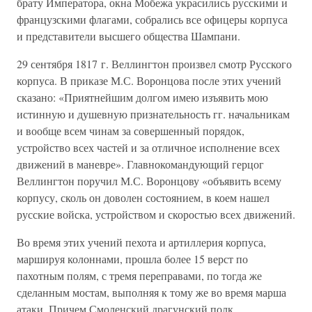
брату Императора, окна Мобежа украсились русскими и
французскими флагами, собрались все офицеры корпуса
и представители высшего общества Шампани.
29 сентября 1817 г. Веллингтон произвел смотр Русского
корпуса. В приказе М.С. Воронцова после этих учений
сказано: «Приятнейшим долгом имею изъявить мою
истинную и душевную признательность гг. начальникам
и вообще всем чинам за совершенный порядок,
устройство всех частей и за отличное исполнение всех
движений в маневре». Главнокомандующий герцог
Веллингтон поручил М.С. Воронцову «объявить всему
корпусу, сколь он доволен состоянием, в коем нашел
русские войска, устройством и скоростью всех движений.
Во время этих учений пехота и артиллерия корпуса,
маршируя колоннами, прошла более 15 верст по
пахотным полям, с тремя переправами, по тогда же
сделанным мостам, выполняя к тому же во время марша
атаки. Причем Смоленский драгунский полк,