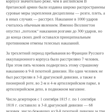
корпусе значительно реже, чем в английском В
британской армии были издавна широко распространены
суровые меры укрепления дисциплины — розги, плеть, а
в иных случаях — расстрел. Наказание в 1000 ударов
считалось обычным явлением. Именно Веллингтон
опустил „потолок“ наказания розгами до 300 ударов, но
до конца своих дней оставался принципиальным
противником отмены телесных наказаний.
За трехлетний период пребывания во Франции Русского
оккупационного корпуса было расстреляно 7 человек.
При этом пять человек подверглись этому страшному
наказанию в 9-й пехотной дивизии. Ни один человек не
был расстрелян в 3-й драгунской дивизии, а также в
пионерной роте, во 2-м и 4-м артиллерийском парке, в
артиллерийском депо, в подвижном магазине.
Число дезертиров с 1 сентября 1815 г. по 1 сентября
1818 г. составило: в 3-й драгунской дивизии — 68
человек, число бежавших из 9-й пехотной дивизии за три