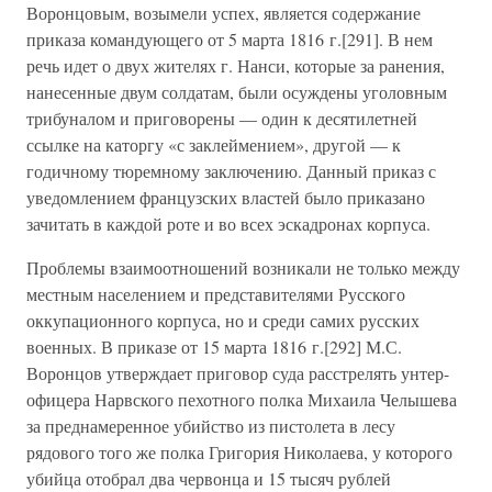
Воронцовым, возымели успех, является содержание
приказа командующего от 5 марта 1816 г.[291]. В нем
речь идет о двух жителях г. Нанси, которые за ранения,
нанесенные двум солдатам, были осуждены уголовным
трибуналом и приговорены — один к десятилетней
ссылке на каторгу «с заклеймением», другой — к
годичному тюремному заключению. Данный приказ с
уведомлением французских властей было приказано
зачитать в каждой роте и во всех эскадронах корпуса.
Проблемы взаимоотношений возникали не только между
местным населением и представителями Русского
оккупационного корпуса, но и среди самих русских
военных. В приказе от 15 марта 1816 г.[292] М.С.
Воронцов утверждает приговор суда расстрелять унтер-
офицера Нарвского пехотного полка Михаила Челышева
за преднамеренное убийство из пистолета в лесу
рядового того же полка Григория Николаева, у которого
убийца отобрал два червонца и 15 тысяч рублей