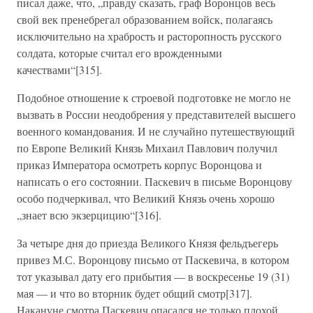
писал даже, что, „правду сказать, граф Воронцов весь
свой век пренебрегал образованием войск, полагаясь
исключительно на храбрость и расторопность русского
солдата, которые считал его врожденными
качествами“[315].
Подобное отношение к строевой подготовке не могло не
вызвать в России неодобрения у представителей высшего
военного командования. И не случайно путешествующий
по Европе Великий Князь Михаил Павлович получил
приказ Императора осмотреть корпус Воронцова и
написать о его состоянии. Паскевич в письме Воронцову
особо подчеркивал, что Великий Князь очень хорошо
„знает всю экзерцицию“[316].
За четыре дня до приезда Великого Князя фельдъегерь
привез М.С. Воронцову письмо от Паскевича, в котором
тот указывал дату его прибытия — в воскресенье 19 (31)
мая — и что во вторник будет общий смотр[317].
Накануне смотра Паскевич опасался не только плохой