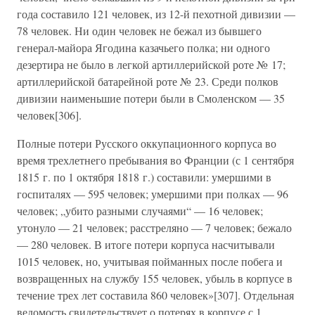
года составило 121 человек, из 12-й пехотной дивизии —
78 человек. Ни один человек не бежал из бывшего
генерал-майора Ягодина казачьего полка; ни одного
дезертира не было в легкой артиллерийской роте № 17;
артиллерийской батарейной роте № 23. Среди полков
дивизии наименьшие потери были в Смоленском — 35
человек[306].
Полные потери Русского оккупационного корпуса во
время трехлетнего пребывания во Франции (с 1 сентября
1815 г. по 1 октября 1818 г.) составили: умершими в
госпиталях — 595 человек; умершими при полках — 96
человек; „убито разными случаями“ — 16 человек;
утонуло — 21 человек; расстреляно — 7 человек; бежало
— 280 человек. В итоге потери корпуса насчитывали
1015 человек, но, учитывая пойманных после побега и
возвращенных на службу 155 человек, убыль в корпусе в
течение трех лет составила 860 человек»[307]. Отдельная
ведомость свидетельствует о потерях в корпусе с 1