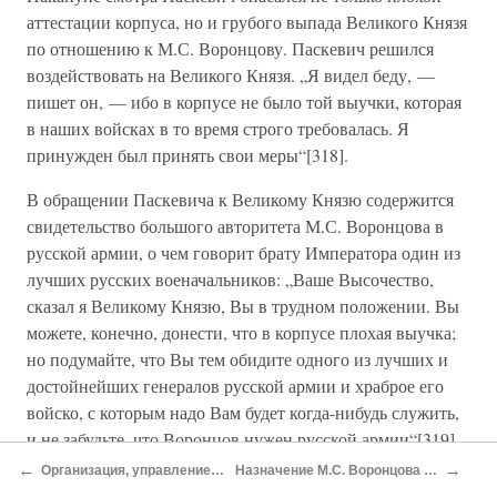
аттестации корпуса, но и грубого выпада Великого Князя
по отношению к М.С. Воронцову. Паскевич решился
воздействовать на Великого Князя. „Я видел беду, —
пишет он, — ибо в корпусе не было той выучки, которая
в наших войсках в то время строго требовалась. Я
принужден был принять свои меры“[318].
В обращении Паскевича к Великому Князю содержится
свидетельство большого авторитета М.С. Воронцова в
русской армии, о чем говорит брату Императора один из
лучших русских военачальников: „Ваше Высочество,
сказал я Великому Князю, Вы в трудном положении. Вы
можете, конечно, донести, что в корпусе плохая выучка;
но подумайте, что Вы тем обидите одного из лучших и
достойнейших генералов русской армии и храброе его
войско, с которым надо Вам будет когда-нибудь служить,
и не забудьте, что Воронцов нужен русской армии“[319].
←
→
Организация, управление, снабжение корпуса
Назначение М.С. Воронцова генерал-губернатором
На смотре М.С. Воронцов показал Великому Князю весь