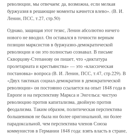
революции, мы отвечаем: да, возможна, если мелкая
буржуазия в решающие моменты качнется влево». (В. И.
Ленин, ПСС, т.27, стр.50)
Однако, защищая этот тезис, Ленин абсолютно ничего
нового не вводил. Он оставался в точности верным
позиции марксистов в буржуазно-демократической
революции и он это полностью сознавал. В письме
Скворцову-Степанову он пишет, что «диктатура
пролетариата и крестьянства» — это «классическая
постановка» вопроса (В. И. Ленин, ПСС, т.47, стр.229). В
«Двух тактиках социал-демократии в демократической
революции» он постоянно ссылается на опыт 1848 года в
Европе и на перспективу Маркса и Энгельса: чистую
революцию против капитализма, двойную против
феодализма. Таким образом, политическая перспектива
большевиков не была ни более оригинальной, ни более
парадоксальной, чем перспектива членов Союза
коммунистов в Германии 1848 года: взять власть в стране,