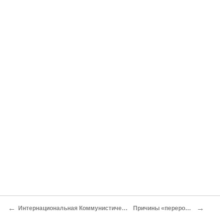
←
→
Интернациональная Коммунистическая Партия
Причины «перерождения»