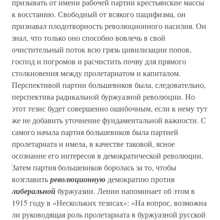
призывать от имени рабочей партии крестьянские массы
к восстанию. Свободный от всякого пацифизма, он
признавал плодотворность революционного насилия. Он
знал, что только оно способно вовлечь в свой
очистительный поток всю грязь цивилизации попов,
господ и погромов и расчистить почву для прямого
столкновения между пролетариатом и капиталом.
Перспективой партии большевиков была, следовательно,
перспектива радикальной буржуазной революции. Но
этот тезис будет совершенно ошибочным, если к нему тут
же не добавить уточнение фундаментальной важности. С
самого начала партия большевиков была партией
пролетариата и имела, в качестве таковой, ясное
осознание его интересов в демократической революции.
Затем партия большевиков боролась за то, чтобы
возглавить
революционную
демократию против
либеральной
буржуазии. Ленин напоминает об этом в
1915 году в «Нескольких тезисах»: «На вопрос, возможна
ли руководящая роль пролетариата в буржуазной русской