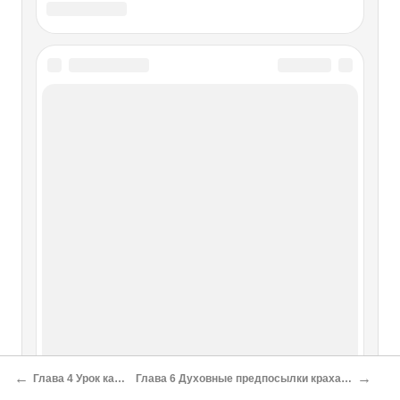
— это новая форма рабства, которая отличается от
прежней своей безличностью. Поскольку между хозяином
и рабом
Глава IX. Рабство, капитализм и
свободный труд
Глава IX. Рабство, капитализм и свободный труд Бог для
того и сделал настоящую жизнь нашу исполненной труда,
чтобы избавить нас от …рабства и привести к полной
свободе. Сет. Иоанн Златоуст Вас совесть не может
упрекать за имение тленных денег, если вы будете ими
владеть, а
ГЛАВА 9 ПЛАТА ЗА
РОССИЙСКИЙ ПРЕСТОЛ
←
→
Глава 4 Урок кадетов
Глава 6 Духовные предпосылки краха монархии
ГЛАВА 9 ПЛАТА ЗА РОССИЙСКИЙ ПРЕСТОЛ