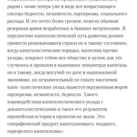
рядом с ними теперь уже в виде все возрастающего
сектора бедности, незанятости, пауперизма, социального
распада. И это нечто более грозное, нежели обычная
резервная армия безработных в бывших метрополиях. В
перспективе капиталистический путь развития должен
привести развивающиеся страны не к такому состоянию,
когда капиталистические порядки, вытеснив прочие
уклады, покроют собою все общество в целом, как это
случилось в прошлом в нынешних эпицентрах капитала,
но к такому, когда могучий по доле в национальной
экономике, но незначительный по охвату населения
капи- талистическии уклад окажется окруженным морем
пауперизма, незанятости, бедности. Такого
взаимодействия капиталистического уклада с
докапиталистическими и таких его результатов
европейская история в прошлом не знала. Это
специфический продукт капиталоемкого, позднего,
перезрелого капитализма».