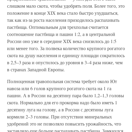
слишком мало скота, чтобы удобрять поля. Более того, это
положение в конце XIX века стало быстро ухудшаться,
так как из-за роста населения приходилось распахивать
пастбища. Оптимальным для трехполья считается
соотношение пастбища и пашни 1:2, а в центральной
России оно уже в середине XIX века снизилось до 1:5
или менее того. За полвека количество крупного рогатого
скота на душу населения и единицу площади сократилось
в 2,5–3 раза и опустилось до уровня в 3–4 раза ниже, чем
в странах Западной Европы.
Полноценная травопольная система требует около Ют
навоза или 6 голов крупного рогатого скота на 1 га
пашни. А в России на десятину пара было 1,2–1,3 головы
скота. Нормально для его прокорма надо было иметь 1
десятину луга на голову, а в России с десятины луга
кормили 2–3 головы. При отсутствии минеральных
удобрений это не позволяло повысить урожайность, что
заставляло еще больше распахивать пастбища. Замкнулся