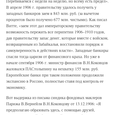
Перебиваемся с недели на неделю, но всему есть предел».
В апреле 1906 г. правительству удалось получить у
западных банкиров заем в 843 млн. руб. (за вычетом
процентов было получено 677 млн. чистыми). Как писал
Витте, «заем этот дал императорскому правительству
возможность пережить все перипетии 1906–1910 годов,
дав правительству запас денег, которые вместе с войском,
возвращенным из Забайкалья, восстановили порядок и
самоуверенность в действиях власти». Западные банкиры
спасли тогда царизм от финансового краха. Но уже в
начале сентября 1906 г. министр финансов В.Н.Коковцов
жаловался ПАСтолыпину на нехватку 155 млн. руб.
Европейские банки при таком положении продолжили
экспансию в Россию, полностью ставя под контроль ее
экономику.
Вот выдержка из письма синдика фондовых маклеров
Парижа В.Вернейля В.Н.Коковцову от 13.12.1906: «Я
предполагаю образовать здесь, с помощью друзей,