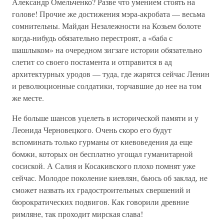
Александр Омельченко? Разве что умением стоять на
голове! Прочие же достижения мэра-акробата — весьма
сомнительны. Майдан Незалежности на Козьем болоте
когда-нибудь обязательно перестроят, а «баба с
шашлыком» на очередном зигзаге истории обязательно
слетит со своего постамента и отправится в ад
архитектурных уродов — туда, где жарятся сейчас Ленин
и революционные солдатики, торчавшие до нее на том
же месте.
Не больше шансов уцелеть в исторической памяти и у
Леонида Черновецкого. Очень скоро его будут
вспоминать только гурманы от киевоведения да еще
бомжи, которых он бесплатно угощал гуманитарной
сосиской. А Салия и Косакивского плохо помнят уже
сейчас. Молодое поколение киевлян, бьюсь об заклад, не
сможет назвать их градостроительных свершений и
бюрократических подвигов. Как говорили древние
римляне, так проходит мирская слава!