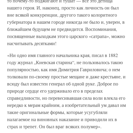
то почему-то поджигают и тушат — все это детища
нашего героя. И, наконец, просто как личность он был
вне всякой конкуренции, другого такого колоритного
губернатора в нашем городе никогда не было и, уверен, в
ближайшем будущем не предвидится. Воспоминания,
посвященные выходкам этого царского «сатрапа», можно
насчитывать десятками!
«Ни одно имя главного начальника края, писал в 1882
году журнал „Киевская старина“, не пользовалось такою
популярностью, как имя Димитрия Гавриловича; о нем
толковали по-своему простые мещане и даже крестьяне, и
всюду был известен генерал об одной руке. Доброе по
природе сердце его удерживало его в пределах
справедливости, но перевесивавшая сила воли влекла его
нередко к мерам крайним, а изобретательный ум давал им
такие оригинальные формы, которые усугубляли
налагаемое на виновных наказание и приводили их в
страх и трепет. Он был враг всяких полумер».