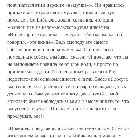
подчиняться этим царским «выдумкам». Им нравилось
припахивать украинского мужика, когда и как душа
пожелает. До Бибикова дошли сведения, что один
молодой пан из Радомысльского уезда плюет на
«Инвентарные правила». Генерал любил меры, как он
говорил, «отеческие». Ведь смолоду его самого
собственноручно порола маменька. Он пригласил
помещика к себе и, улыбаясь, сказал: «Я полагаю, что вы
не выполняете правила не от злой воли, а просто по
причине молодости, беспрестанных развлечений и
недостаточной ознакомленности с ними. Здесь на досуге
вы изучите их. Приходите в канцелярию каждый день к
девяти утра. Вам укажут комнату для занятий, а мой
адъютант будет наблюдать за вами и выслушивать то, что
вы успеете изучить. По окончании и я надеюсь сам
прослушать вас!»
«Правила» представляли собой толстенный том. Слух об
изысканном «издевательстве» Бибикова над молодым