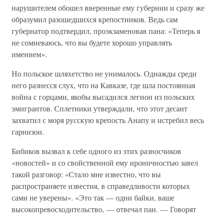
нарушителем обошел вверенные ему губернии и сразу же
образумил разошедшихся крепостников. Ведь сам
губернатор подтвердил, проэкзаменовав пана: «Теперь я
не сомневаюсь, что вы будете хорошо управлять
имением».
Но польское шляхетство не унималось. Однажды среди
него разнесся слух, что на Кавказе, где шла постоянная
война с горцами, якобы высадился легион из польских
эмигрантов. Сплетники утверждали, что этот десант
захватил с моря русскую крепость Анапу и истребил весь
гарнизон.
Бибиков вызвал к себе одного из этих разносчиков
«новостей» и со свойственной ему ироничностью завел
такой разговор: «Стало мне известно, что вы
распространяете известия, в справедливости которых
сами не уверены». «Это так — одни байки, ваше
высокопревосходительство, — отвечал пан. — Говорят