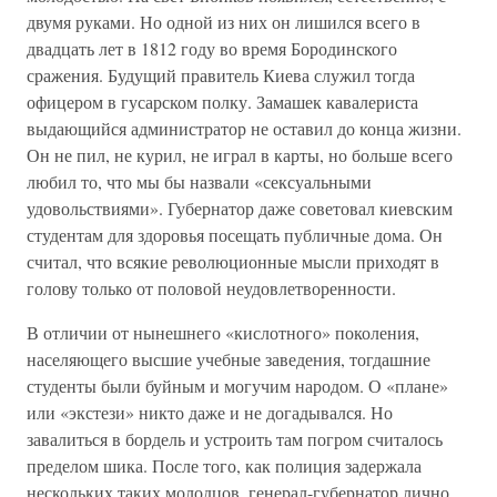
двумя руками. Но одной из них он лишился всего в
двадцать лет в 1812 году во время Бородинского
сражения. Будущий правитель Киева служил тогда
офицером в гусарском полку. Замашек кавалериста
выдающийся администратор не оставил до конца жизни.
Он не пил, не курил, не играл в карты, но больше всего
любил то, что мы бы назвали «сексуальными
удовольствиями». Губернатор даже советовал киевским
студентам для здоровья посещать публичные дома. Он
считал, что всякие революционные мысли приходят в
голову только от половой неудовлетворенности.
В отличии от нынешнего «кислотного» поколения,
населяющего высшие учебные заведения, тогдашние
студенты были буйным и могучим народом. О «плане»
или «экстези» никто даже и не догадывался. Но
завалиться в бордель и устроить там погром считалось
пределом шика. После того, как полиция задержала
нескольких таких молодцов, генерал-губернатор лично