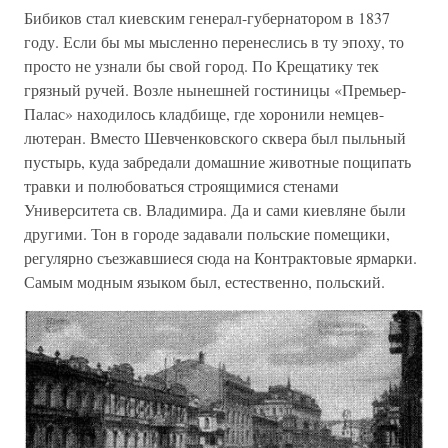
Бибиков стал киевским генерал-губернатором в 1837
году. Если бы мы мысленно перенеслись в ту эпоху, то
просто не узнали бы свой город. По Крещатику тек
грязный ручей. Возле нынешней гостиницы «Премьер-
Палас» находилось кладбище, где хоронили немцев-
лютеран. Вместо Шевченковского сквера был пыльный
пустырь, куда забредали домашние животные пощипать
травки и полюбоваться строящимися стенами
Университета св. Владимира. Да и сами киевляне были
другими. Тон в городе задавали польские помещики,
регулярно съезжавшиеся сюда на Контрактовые ярмарки.
Самым модным языком был, естественно, польский.