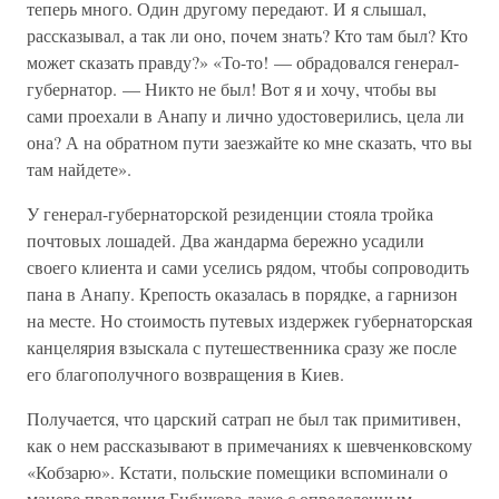
теперь много. Один другому передают. И я слышал,
рассказывал, а так ли оно, почем знать? Кто там был? Кто
может сказать правду?» «То-то! — обрадовался генерал-
губернатор. — Никто не был! Вот я и хочу, чтобы вы
сами проехали в Анапу и лично удостоверились, цела ли
она? А на обратном пути заезжайте ко мне сказать, что вы
там найдете».
У генерал-губернаторской резиденции стояла тройка
почтовых лошадей. Два жандарма бережно усадили
своего клиента и сами уселись рядом, чтобы сопроводить
пана в Анапу. Крепость оказалась в порядке, а гарнизон
на месте. Но стоимость путевых издержек губернаторская
канцелярия взыскала с путешественника сразу же после
его благополучного возвращения в Киев.
Получается, что царский сатрап не был так примитивен,
как о нем рассказывают в примечаниях к шевченковскому
«Кобзарю». Кстати, польские помещики вспоминали о
манере правления Бибикова даже с определенным