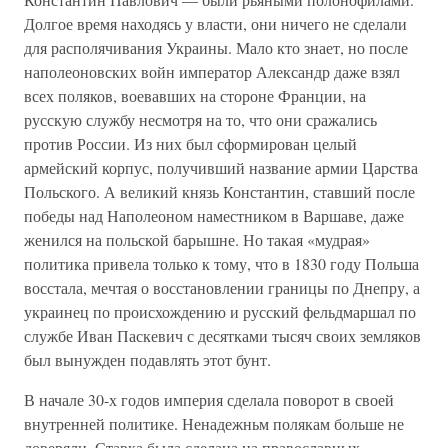
Долгое время находясь у власти, они ничего не сделали
для располячивания Украины. Мало кто знает, но после
наполеоновских войн император Александр даже взял
всех поляков, воевавших на стороне Франции, на
русскую службу несмотря на то, что они сражались
против России. Из них был сформирован целый
армейский корпус, получивший название армии Царства
Польского. А великий князь Константин, ставший после
победы над Наполеоном наместником в Варшаве, даже
женился на польской барышне. Но такая «мудрая»
политика привела только к тому, что в 1830 году Польша
восстала, мечтая о восстановлении границы по Днепру, а
украинец по происхождению и русский фельдмаршал по
службе Иван Паскевич с десятками тысяч своих земляков
был вынужден подавлять этот бунт.
В начале 30-х годов империя сделала поворот в своей
внутренней политике. Ненадежньм полякам больше не
доверяли. Ставка была сделана на православных