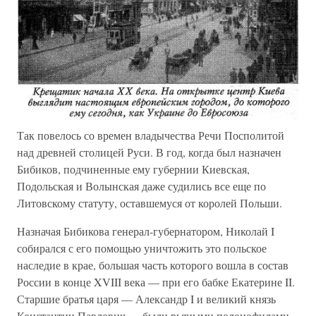
Так повелось со времен владычества Речи Посполитой
над древней столицей Руси. В год, когда был назначен
Бибиков, подчиненные ему губернии Киевская,
Подольская и Волынская даже судились все еще по
Литовскому статуту, оставшемуся от королей Польши.
Назначая Бибикова генерал-губернатором, Николай I
собирался с его помощью уничтожить это польское
наследие в крае, большая часть которого вошла в состав
России в конце XVIII века — при его бабке Екатерине II.
Старшие братья царя — Александр I и великий князь
Константин Павлович — были рьяными полонофилами.