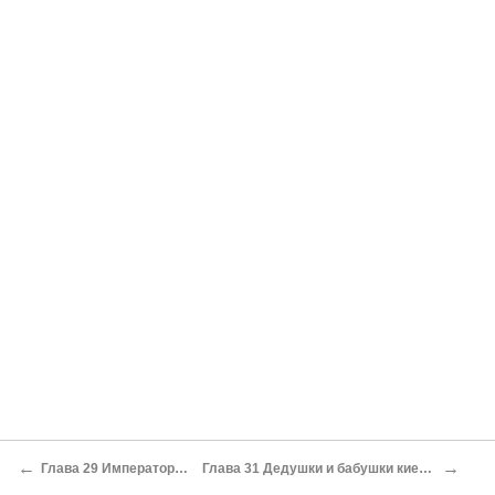
←
→
Глава 29 Императорский Киев
Глава 31 Дедушки и бабушки киевской прессы