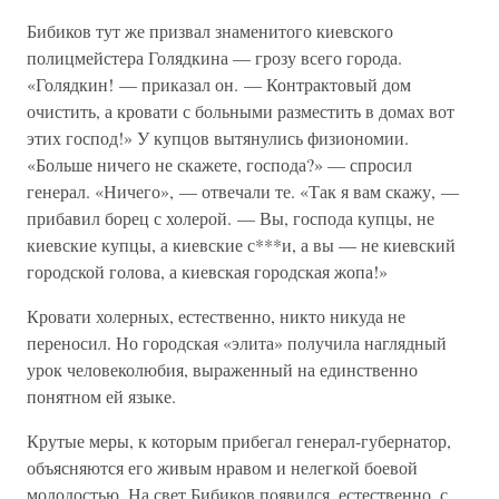
Бибиков тут же призвал знаменитого киевского
полицмейстера Голядкина — грозу всего города.
«Голядкин! — приказал он. — Контрактовый дом
очистить, а кровати с больными разместить в домах вот
этих господ!» У купцов вытянулись физиономии.
«Больше ничего не скажете, господа?» — спросил
генерал. «Ничего», — отвечали те. «Так я вам скажу, —
прибавил борец с холерой. — Вы, господа купцы, не
киевские купцы, а киевские с***и, а вы — не киевский
городской голова, а киевская городская жопа!»
Кровати холерных, естественно, никто никуда не
переносил. Но городская «элита» получила наглядный
урок человеколюбия, выраженный на единственно
понятном ей языке.
Крутые меры, к которым прибегал генерал-губернатор,
объясняются его живым нравом и нелегкой боевой
молодостью. На свет Бибиков появился, естественно, с