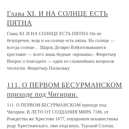
Глава XI. И НА СОЛНЦЕ ЕСТЬ
ПЯТНА
Глава XI. И НА СОЛНЦЕ ЕСТЬ ПЯТНА Он не
безупречен, ведь и на солнце есть пятна. Но солнце —
всегда солнце… Шарль Делярю Взбунтовавшиеся
крестьяне — всего лишь бедные «кроканы». Фюретъер
Вопрос о благодати — один из сложнейших вопросов
теологии. Фюретъер Поскольку
111. О ПЕРВОМ БЕСУРМАНСКОМ
приходе под Чигирин.
111. О ПЕРВОМ БЕСУРМАНСКОМ приходе под
Чигирин. В ЛЕТО ОТ СОЗДАНИЯ МИРА 7186, от
Рождества же Христова 1677, поущением ненавистника
роду Христианскаго, лжи отца внук, Турский Солтан,