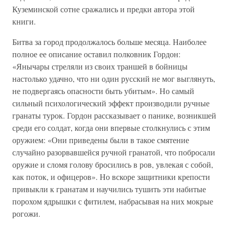
Куземинской сотне сражались и предки автора этой
книги.
Битва за город продолжалось больше месяца. Наиболее
полное ее описание оставил полковник Гордон:
«Янычары стреляли из своих траншей в бойницы
настолько удачно, что ни один русский не мог выглянуть,
не подвергаясь опасности быть убитым». Но самый
сильный психологический эффект производили ручные
гранаты турок. Гордон рассказывает о панике, возникшей
среди его солдат, когда они впервые столкнулись с этим
оружием: «Они приведены были в такое смятение
случайно разорвавшейся ручной гранатой, что побросали
оружие и сломя голову бросились в ров, увлекая с собой,
как поток, и офицеров». Но вскоре защитники крепости
привыкли к гранатам и научились тушить эти набитые
порохом ядрышки с фитилем, набрасывая на них мокрые
рогожи.