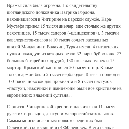
Вражья сила была огромна. По свидетельству
шотландского полковника Патрика Гордона,
находившегося в Чигирине на царской службе, Кара-
Мустафа привел 15 тысяч янычар, еще столько же других
пехотинцев, 15 тысяч саперов («шанцекопов»), 3 тысячи
кавалеристов-спагов и 10 тысяч солдат вассальных
князей Молдавии и Валахии, Турки имели 4 гигантских
пушки, «каждую из которых везли 32 пары буйволов», 27
больших батарейных орудий, 130 полевых пушек и 15
мортир. Крымский хан привел 50 тысяч татар. Кроме
того, в армии было 5 тысяч верблюдов, 8 тысяч подвод и
100 тысяч повозок для провианта и 8 тысяч пастухов —
«пастухи, извозчики и шанцекопы были все христиане из
европейских владений султана».
Гарнизон Чигиринской крепости насчитывал 11 тысяч
русских стрельцов, драгун и малороссийских казаков.
Самым многочисленным полком среди них был
Гадячский, состоявший из 4860 человек. В его рядах в