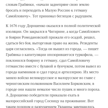
словам Грабянки, «начали заднепряне свою землю
бросать и переходить в Малую Россию к гетману
Самойловичу». Тот принимал беглецов с радушием.
К 1676 году Дорошенко оказался в полной политической
изоляции. Он закрылся в Чигирине, а когда Самойлович
и боярин Ромодановский прижали его осадой, решил,
сдаться без боя, выторговав право на жизнь. Резиденты
царя согласились. «Тогда он вышел из города, — пишет
Грабянка о капитуляции опозорившегося туркофила, —
поклонился боярину и гетману, сдал Самойловичу
гетманство вместе с булавой и бунчуком, потом вывел из
города наемников и сдал город и артиллерию. Их место
заняло войско великорусское и малорусское во главе с
черниговским полковником Василием Борковским, в
городе они нашли немалое число пушек и много пороха.
А Дорошенко победители приказали ехать в
малороссийский город Сосницу на проживание. Вот
таким позором и разрушением Украины завершилось