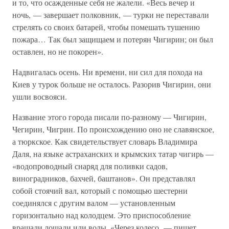
и то, что осажденные себя не жалели. «Весь вечер и
ночь, — завершает полковник, — турки не переставали
стрелять со своих батарей, чтобы помешать тушению
пожара… Так был защищаем и потерян Чигирин; он был
оставлен, но не покорен».
Надвигалась осень. Ни времени, ни сил для похода на
Киев у турок больше не осталось. Разорив Чигирин, они
ушли восвояси.
Название этого города писали по-разному — Чигирин,
Чегирин, Чигрин. По происхождению оно не славянское,
а тюркское. Как свидетельствует словарь Владимира
Даля, на языке астраханских и крымских татар чигирь —
«водопроводный снаряд для поливки садов,
виноградников, бахчей, баштанов». Он представлял
собой стоячий вал, который с помощью шестерни
соединялся с другим валом — установленным
горизонтально над колодцем. Это приспособление
вращали лошади или волы. «Через колесо, — пишет