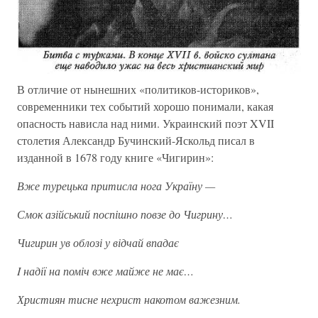
В отличие от нынешних «политиков-историков»,
современники тех событий хорошо понимали, какая
опасность нависла над ними. Украинский поэт XVII
столетия Александр Бучинский-Яскольд писал в
изданной в 1678 году книге «Чигирин»:
Вже турецька притисла нога Україну —
Смок азійський поспішно повзе до Чигрину…
Чигирин ув облозі у відчай впадає
I надії на поміч вже майже не має…
Християн тисне нехрист накотом важезним.