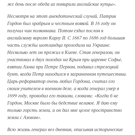
же день после обеда их помирили английские купцы».
Несмотря на этот анекдотический случай, Патрик
Гордон был храбрым и честным воякой. В 16 году он
получил чин полковника. Потом ездил послом к
английскому королю Карлу II. С 1667 по 1686 год большая
часть службы шотландца проходила на Украине.
Несколько лет он прожил в Киеве. Став генералом, он
участвовал в двух походах на Крым при царевне Софье,
взятии Азова при Петре Первом, подавил стрелецкий
бунт, когда Петр находился в заграничном путешествии.
Царь-реформатор очень любил Гордона, считал его
своим учителем в военном деле, а когда генерал умер в
1699 году, проводил его такими, словами: «Когда б не
Гордон, Москве было бы бедствие великое. Я даю ему
только горсть земли, а он дал мне целое пространство
земли с Азовом».
Всю жизнь генерал вел дневник, описывая исторические