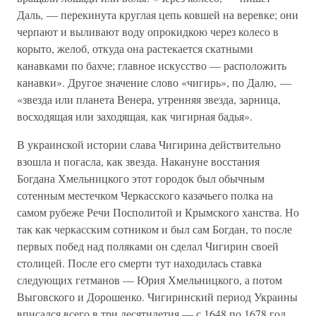
Даль, — перекинута круглая цепь ковшей на веревке; они
черпают и выливают воду опрокидкою через колесо в
корыто, желоб, откуда она растекается скатными
канавками по бахче; главное искусство — расположить
канавки». Другое значение слово «чигирь», по Далю, —
«звезда или планета Венера, утренняя звезда, зарница,
восходящая или заходящая, как чигирная бадья».
В украинской истории слава Чигирина действительно
взошла и погасла, как звезда. Накануне восстания
Богдана Хмельницкого этот городок был обычным
сотенным местечком Черкасского казачьего полка на
самом рубеже Речи Посполитой и Крымского ханства. Но
так как черкасским сотником и был сам Богдан, то после
первых побед над поляками он сделал Чигирин своей
столицей. После его смерти тут находилась ставка
следующих гетманов — Юрия Хмельницкого, а потом
Выговского и Дорошенко. Чигиринский период Украины
вписался всего в три десятилетия — с 1648 по 1678 год.