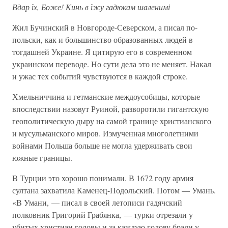
Вдар їх, Боже! Кинь в їжу гадюкам шаленимі
Жил Бучинский в Новгороде-Северском, а писал по-
польски, как и большинство образованных людей в
тогдашней Украине. Я цитирую его в современном
украинском переводе. Но сути дела это не меняет. Накал
и ужас тех событий чувствуются в каждой строке.
Хмельниччина и гетманские междоусобицы, которые
впоследствии назовут Руиной, разворотили гигантскую
геополитическую дыру на самой границе христианского
и мусульманского миров. Измученная многолетними
войнами Польша больше не могла удерживать свои
южные границы.
В Турции это хорошо понимали. В 1672 году армия
султана захватила Каменец-Подольский. Потом — Умань.
«В Умани, — писал в своей летописи гадячский
полковник Григорий Грабянка, — турки отрезали у
убитых христиан головы и за каждую голову брали у