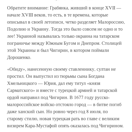
Обратите внимание: Грабянка, живший в конце XVII —
начале XVIII веков, то есть, в те времена, которые
описывал в своей летописи, четко разделяет Малороссию,
Подолию и Украину. Тогда это было совсем не одно и то
лее! Украиной называлась только окраина на татарском
пограничье между Южным Бугом и Днепром. Столицей
этой Украины и был Чигирин, в котором поймали
Дорошенко.
«Обиду», нанесенную своему ставленнику, султан не
простил. Он выпустил из тюрьмы сына Богдана
Хмельницкого — Юрия, дал ему титул «князя
Сарматского» и вместе с турецкой армией и татарской
ордой направил под Чигирин. В 1677 году русско-
малороссийское войско отстояло город — в битве погиб
даже ханский сын. Но ровно через год 8 июля, по
старому стилю, новая турецкая рать во главе с великим
визирем Кара-Мустафой опять оказалась под Чигирином.