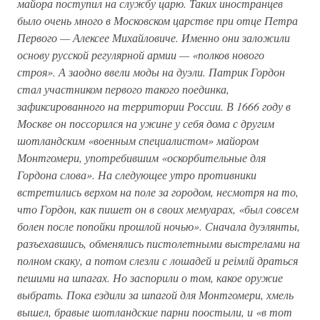
майора поступил на службу царю. Таких иностранцев
было очень много в Московском царстве при отце Петра
Первого — Алексее Михайловиче. Именно они заложили
основу русской регулярной армии — «полков нового
строя». А заодно ввели моды на дуэли. Патрик Гордон
стал участником первого такого поединка,
зафиксированного на территории России. В 1666 году в
Москве он поссорился на ужине у себя дома с другим
шотландским «военным специалистом» майором
Монтгомери, употребившим «оскорбительные для
Гордона слова». На следующее утро противники
встретились верхом на поле за городом, несмотря на то,
что Гордон, как пишет он в своих мемуарах, «был совсем
болен после попойки прошлой ночью». Сначала дуэлянты,
разъехавшись, обменялись пистолетными выстрелами на
полном скаку, а потом слезли с лошадей и реімлй драться
пешими на шпагах. Но заспорили о том, какое оружие
выбрать. Пока ездили за шпагой для Монтгомери, хмель
вышел, бравые шотландские парни поостыли, и «в тот