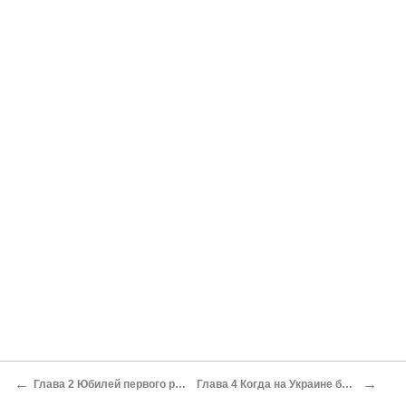
←
→
Глава 2 Юбилей первого раздела Украины
Глава 4 Когда на Украине было жить хорошо