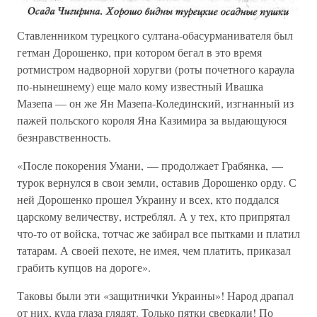
Ставленником турецкого султана-обасурманивателя был
гетман Дорошенко, при котором бегал в это время
ротмистром надворной хоругви (роты почетного караула
по-нынешнему) еще мало кому известный Ивашка
Мазепа — он же Ян Мазепа-Колединский, изгнанный из
пажей польского короля Яна Казимира за выдающуюся
безнравственность.
«После покорения Умани, — продолжает Грабянка, —
турок вернулся в свои земли, оставив Дорошенко орду. С
ней Дорошенко прошел Украину и всех, кто поддался
царскому величеству, истреблял. А у тех, кто припрятал
что-то от войска, тотчас же забирал все пытками и платил
татарам. А своей пехоте, не имея, чем платить, приказал
грабить купцов на дороге».
Таковы были эти «защитнички Украины»! Народ драпал
от них, куда глаза глядят. Только пятки сверкали! По