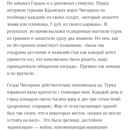
Не забывал Гордон и о денежных стимулах. Перед
штурмом турками Крымских ворот Чигирина он
пообещал каждому-из-своих солдат, «который захватит
знамя или пленника, 5 руб, из своего кармана». В
результате, во время вылазки осажденные выгнали турок
из траншеи и захватили сразу два знамени. Но они, как
не без иронии повествует полковник, «были так
изодраны русскими и казаками (так как каждый хотел
принести их), что невозможно было решить, кому
принадлежала обещанная награда». Премию так никому
и не вручили.
Осада Чигирина действительно напоминала ад. Турки
взрывали валы крепости с помощью мин. Каждый день в
город попадало около тысячи ядер и две-три сотни бомб
(разрывных снарядов). Жар от огня пылающих зданий
был так силен, что в некоторых местах «казаки не могли
устоять на валу». Это была зрелище, достойное
экранизации — война, напоминающая нынешние