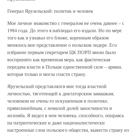
Генерал Ярузельский: политик и человек
Мое личное знакомство с генералом не очень давнее – с
1984 года. До этого я наблюдал его издали. Но по мере
того как я узнавал его ближе, коренным образом
менялось мое представление о польском лидере. Его
избрание первым секретарем ЦК ПОРП мною было
воспринято как временная мера, как фактическая
передача власти в Польше единственной силе – армии,
которая только и могла спасти страну.
Ярузельский представлялся мне тогда властной
личностью, тяготеющей к диктаторским замашкам,
человеком не очень-то искушенным в политике,
прямолинейным, с немалой долей заносчивости и
апломба. Я видел в нем человека, способного, опираясь
на патриотические и даже националистически
настроенные слои польского общества, вывести страну из