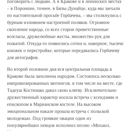
поговорить с людьми. А в Кракове и в ленинских местах
– в Поронине, точнее, в Бялы-Дунайце, куда мы заехали
по настоятельной просьбе Горбачева, – мы столкнулись с
бурным излиянием настроений поляков. Огромное
скопление народа, со всех сторон приветственные
возгласы, дружелюбные жесты, множество рук для
пожатий. Откуда-то появились сотни и, наверное, тысячи
книжек о перестройке, которые передавались Горбачеву
для автографов.
Во второй половине дня вся центральная площадь в
Кракове была заполнена народом. Состоялось несколько
импровизированных митингов, в том числе на месте, где
Тадеуш Костюшко давал свою клятву. Исключительно
дружественный характер носила встреча с ксендзами и
епископом в Марианском костеле. На высоком
эмоциональном накале прошла встреча с польской
молодежью. Под громкие овации один из
популярнейших певцов исполнил песню «Михаил,