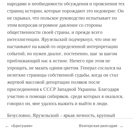
народами и необходимости обсуждения и прояснения тех
страниц истории, которые порождают это недоверие. Он
не скрывал, что польское руководство испытывает по
этим вопросам огромное давление со стороны
общественности своей страны, и прежде всего
интеллигенции. Ярузельский подчеркнул, что они не
настаивают на какой-то определенной интерпретации
событий, но нужен диалог, постепенно, шаг за шагом
приближающий нас к истине. Ничего при этом не
упрощать, не мазать одним цветом. Генерал сослался на
нелегкие страницы собственной судьбы, когда он стал
жертвой массовой депортации поляков после
присоединения к СССР Западной Украины. Благодаря
участию и помощи сибиряков, среди которых я оказался,
говорил он, мне удалось выжить и выйти в люди.
Безусловно, Ярузельский – яркая личность, крупный
политический руководитель. Это проявилось в его
←
→
«Братушки»
Венгерская рапсодия
стремлении приблизить к власти людей способных,