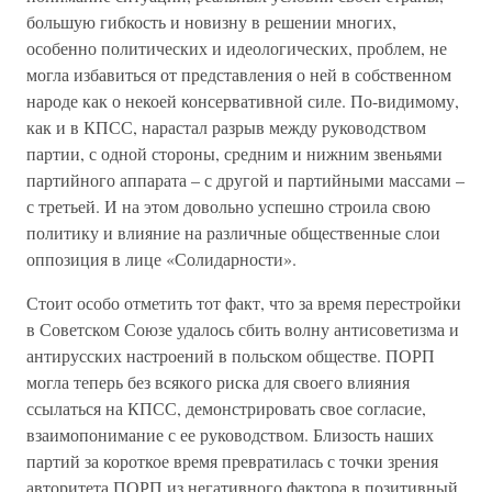
большую гибкость и новизну в решении многих,
особенно политических и идеологических, проблем, не
могла избавиться от представления о ней в собственном
народе как о некоей консервативной силе. По-видимому,
как и в КПСС, нарастал разрыв между руководством
партии, с одной стороны, средним и нижним звеньями
партийного аппарата – с другой и партийными массами –
с третьей. И на этом довольно успешно строила свою
политику и влияние на различные общественные слои
оппозиция в лице «Солидарности».
Стоит особо отметить тот факт, что за время перестройки
в Советском Союзе удалось сбить волну антисоветизма и
антирусских настроений в польском обществе. ПОРП
могла теперь без всякого риска для своего влияния
ссылаться на КПСС, демонстрировать свое согласие,
взаимопонимание с ее руководством. Близость наших
партий за короткое время превратилась с точки зрения
авторитета ПОРП из негативного фактора в позитивный.