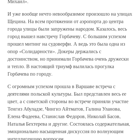
Михаил».
И уже вообще нечто невообразимое произошло на улицах
Щецина. На всем протяжении от аэропорта до центра
города улицы были запружены народом. Казалось, весь
город вышел навстречу Горбачеву. С большим успехом
прошел митинг на судоверфи. А ведь это была одна из
опор «Солидарности». Докеры держались с
достоинством, но принимали Горбачева очень дружески
и тепло. В настоящий триумф вылилась прогулка
Горбачева по городу.
С огромным успехом прошла в Варшаве встреча с
деятелями польской культуры. Был представлен весь ее
цвет, а с советской стороны во встрече приняли участие
Тенгиз Абуладзе, Чингиз Айтматов, Галина Уланова,
Елена Фадеева, Станислав Федоров, Николай Басов,
Наталья Бехтерева и другие. Состоялась содержательная,
эмоционально насыщенная дискуссия по волнующим
интеллигенцию вопросам.