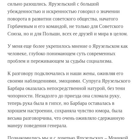
сильно разошлись. Ярузельский с большой
убежденностью и искренностью говорил о значении
поворота в развитии советского общества, начатого
Горбачевым и его командой, не только для Советского
Союза, но и для Польши, всех ее друзей и мира в целом.
У меня еще более укрепилось мнение о Ярузельском как
человеке, глубоко понимающем суть современных
проблем и переживающем за судьбы социализма.
К разговору подключались и наши жены, оживляя его
своими наблюдениями, эмоциями. Супруга Ярузельского
Барбара оказалась непосредственной натурой, без тени
чопорности. Незадолго до приезда она сломала руку,
теперь рука была в гипсе, но Барбара оставалась в
хорошем настроении, сохраняла чувство юмора, была
весьма разговорчива, что очень оживляло сдержанную
манеру поведения генерала.
Познакомились мы и с дочерью Ярузельских – Моникой.