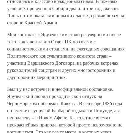
относилась к классово враждебным силам. В тяжелых
условиях провел он в Сибири два или три года жизни.
Лишь потом оказался в польских частях, сражавшихся на
стороне Красной Армии.
Мои контакты с Ярузельским стали регулярными после
того, как я возглавил Отдел ЦК по связям с
социалистическими странами, на ежегодных совещаниях
Политического консультативного комитета стран –
участниц Варшавского Договора, на рабочих встречах
руководителей соцстран и других многосторонних и
двусторонних мероприятиях.
Были у нас встречи и в неофициальной обстановке.
Ярузельский любил проводить свой отпуск на
Черноморском побережье Кавказа. В сентябре 1986 года
он вместе с супругой Барбарой отдыхал в Пицунде, а я
неподалеку – в Новом Афоне. Благодатное время и
прекраснейшая природа, которой просто невозможно не
восхищаться. Это как раз те места, в которых через