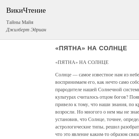
ВикиЧтение
Тайны Майя
Джилберт Эдриан
«ПЯТНА» НА СОЛНЦЕ
«ПЯТНА» НА СОЛНЦЕ
Солнце — самое известное нам из небе
воспринимаем его, как нечто само соб
прародителе нашей Солнечной системы
культурах считалось отцом богов? По
привело к тому, что наши знания, по 
возросли. Но многого о нем мы не знае
установив, что Солнце, точнее, опред
астрологические типы, решил разобрат
что это явление каким-то образом свя