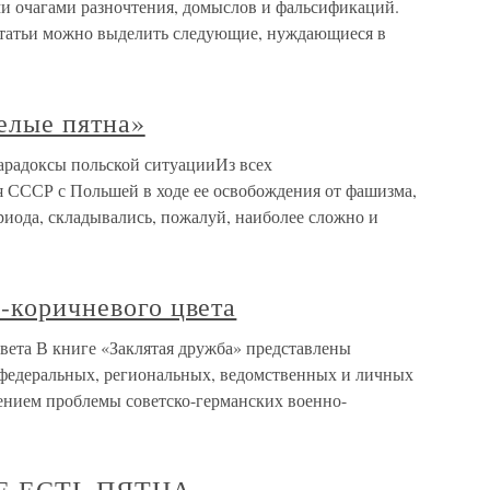
и очагами разночтения, домыслов и фальсификаций.
статьи можно выделить следующие, нуждающиеся в
елые пятна»
арадоксы польской ситуацииИз всех
 СССР с Польшей в ходе ее освобождения от фашизма,
ериода, складывались, пожалуй, наиболее сложно и
о-коричневого цвета
цвета В книге «Заклятая дружба» представлены
федеральных, региональных, ведомственных и личных
чением проблемы советско-германских военно-