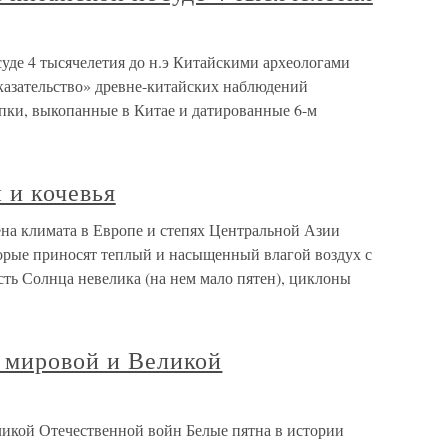
суде 4 тысячелетия до н.э Китайскими археологами
казательство» древне-китайских наблюдений
епки, выкопанные в Китае и датированные 6-м
 и кочевья
ена климата в Европе и степях Центральной Азии
торые приносят теплый и насыщенный влагой воздух с
сть Солнца невелика (на нем мало пятен), циклоны
й мировой и Великой
ликой Отечественной войн Белые пятна в истории