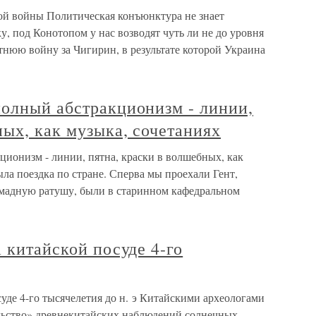
ой войны Политическая конъюнктура не знает
, под Конотопом у нас возводят чуть ли не до уровня
тнюю войну за Чигирин, в результате которой Украина
полный абстракционизм - линии,
ных, как музыка, сочетаниях
ионизм - линии, пятна, краски в волшебных, как
ыла поездка по стране. Сперва мы проехали Гент,
омадную ратушу, были в старинном кафедральном
а китайской посуде 4-го
суде 4-го тысячелетия до н. э Китайскими археологами
льство» древнекитайских наблюдений солнечных