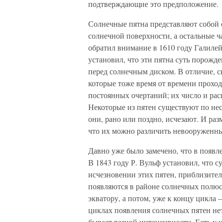
подтверждающие это предположение.
Солнечные пятна представляют собой 
солнечной поверхности, а остальные ч
обратил внимание в 1610 году Галилей
установил, что эти пятна суть порожд
перед солнечным диском. В отличие, с
которые тоже время от времени прохо
постоянных очертаний; их число и ра
Некоторые из пятен существуют по нес
они, рано или поздно, исчезают. И ра
что их можно различить невооруженны
Давно уже было замечено, что в появл
В 1843 году Р. Вульф установил, что 
исчезновении этих пятен, приблизител
появляются в районе солнечных полюс
экватору, а потом, уже к концу цикла
циклах появления солнечных пятен нет
бывает разной интенсивности. Есть у 