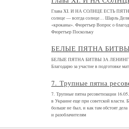
Глава XI. И НА СОЛН
Глава XI. И НА СОЛНЦЕ ЕСТЬ ПЯТНА О
солнце — всегда солнце… Шарль Деля
«кроканы». Фюретъер Вопрос о благод
Фюретъер Поскольку
БЕЛЫЕ ПЯТНА БИТВЫ
БЕЛЫЕ ПЯТНА БИТВЫ ЗА ЛЕНИНГ
Благодарю за участие в подготовке ма
7. Трупные пятна ресов
7. Трупные пятна ресоветизации 16.0
в Украине еще при советской власти. 
больше не был, и как там обстоят дела
и разоблачителям