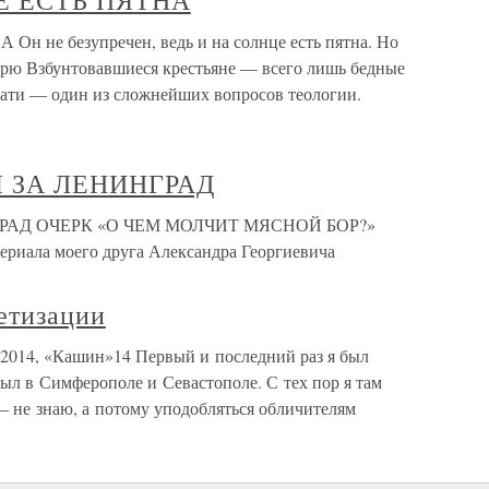
ЦЕ ЕСТЬ ПЯТНА
н не безупречен, ведь и на солнце есть пятна. Но
рю Взбунтовавшиеся крестьяне — всего лишь бедные
ати — один из сложнейших вопросов теологии.
 ЗА ЛЕНИНГРАД
РАД ОЧЕРК «О ЧЕМ МОЛЧИТ МЯСНОЙ БОР?»
териала моего друга Александра Георгиевича
етизации
5.2014, «Кашин»14 Первый и последний раз я был
Был в Симферополе и Севастополе. С тех пор я там
 – не знаю, а потому уподобляться обличителям