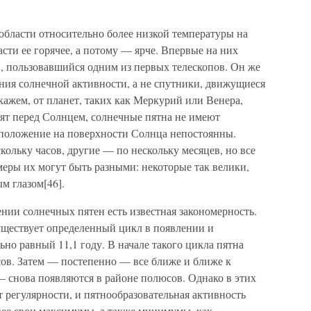
области относительно более низкой температуры на
асти ее горячее, а потому — ярче. Впервые на них
, пользовавшийся одним из первых телескопов. Он же
ения солнечной активности, а не спутники, движущиеся
кажем, от планет, таких как Меркурий или Венера,
дят перед Солнцем, солнечные пятна не имеют
сположение на поверхности Солнца непостоянны.
кольку часов, другие — по нескольку месяцев, но все
змеры их могут быть разными: некоторые так велики,
м глазом[46].
ении солнечных пятен есть известная закономерность.
существует определенный цикл в появлении и
ьно равный 11,1 году. В начале такого цикла пятна
ов. Затем — постепенно — все ближе и ближе к
 — снова появляются в районе полюсов. Однако в этих
 регулярности, и пятнообразовательная активность
нее свои максимумы, а также минимумы, как,