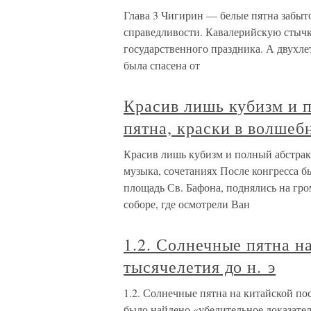
Глава 3 Чигирин — белые пятна забыт
справедливости. Кавалерийскую стычку
государственного праздника. А двухле
была спасена от
Красив лишь кубизм и 
пятна, краски в волшеб
Красив лишь кубизм и полный абстракц
музыка, сочетаниях После конгресса б
площадь Св. Бафона, поднялись на гр
соборе, где осмотрели Ван
1.2. Солнечные пятна н
тысячелетия до н. э
1.2. Солнечные пятна на китайской по
было найдено «убедительное доказате