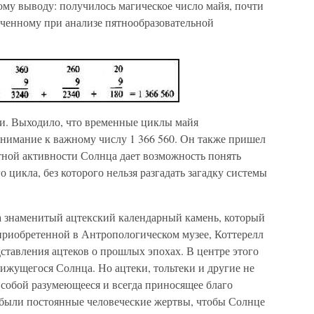
ому выводу: получилось магическое число майя, почти
ученному при анализе пятнообразовательной
ти. Выходило, что временные циклы майя
внимание к важному числу 1 366 560. Он также пришел
итной активности Солнца дает возможность понять
 цикла, без которого нельзя разгадать загадку системы
а знаменитый ацтекский календарный камень, который
приобретенной в Антропологическом музее, Коттерелл
дставления ацтеков о прошлых эпохах. В центре этого
ижущегося Солнца. Но ацтеки, тольтеки и другие не
 собой разумеющееся и всегда приносящее благо
были постоянные человеческие жертвы, чтобы Солнце