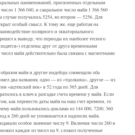
сакральных наименований, присвоенных отдельным
 число 1 366 040, и сакральное число майя 1 366 560
м случае получалось 5254, во втором — 5256. Для
 скрыт особый смысл. К тому же, еще работая на
взаимодействие полярного и экваториального
ришел к выводу, что периоды их наиболее тесного
сходятся») отделены друг от друга временными
а чисел майя действительно была связана с магнитными
м образом майя и другие индейцы совмещали оба
имел два названия, одно — из «тцолкина», другое — из
тим «ацтекский век» в 52 года по 365 дней. Для
атилось в ключ к разгадке счета времени у майя. Если
ом, как перевести даты майя на наш счет времени, то
чему майя пользовались циклами из 144 000, 7200, 360
иод в 260 дней не упоминается в надписях майя.
ридавали особое значение числу 9. Включив число 260 в
множил каждое из чисел на 9, сложил полученные