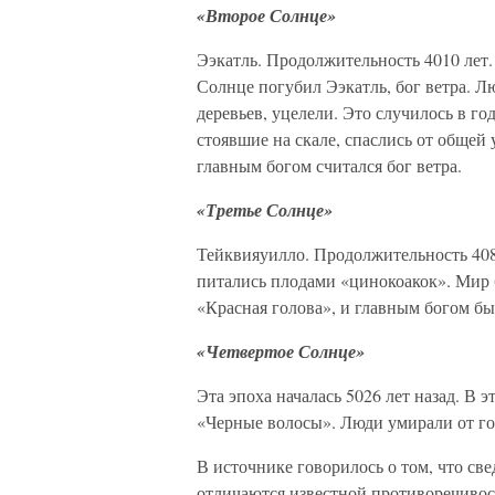
«Второе Солнце»
Ээкатль. Продолжительность 4010 лет
Солнце погубил Ээкатль, бог ветра. Лю
деревьев, уцелели. Это случилось в г
стоявшие на скале, спаслись от общей 
главным богом считался бог ветра.
«Третье Солнце»
Тейквияуилло. Продолжительность 408
питались плодами «цинокоакок». Мир 
«Красная голова», и главным богом бы
«Четвертое Солнце»
Эта эпоха началась 5026 лет назад. В 
«Черные волосы». Люди умирали от го
В источнике говорилось о том, что све
отличаются известной противоречивос