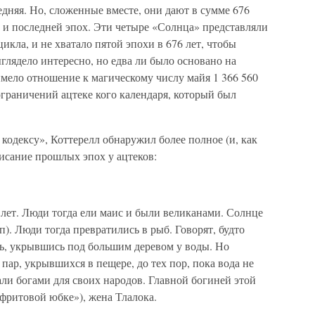
едняя. Но, сложенные вместе, они дают в сумме 676
й и последней эпох. Эти четыре «Солнца» представляли
цикла, и не хватало пятой эпохи в 676 лет, чтобы
ыглядело интересно, но едва ли было основано на
мело отношение к магическому числу майя 1 366 560
 ограничений ацтеке кого календаря, который был
одексу», Коттерелл обнаружил более полное (и, как
писание прошлых эпох у ацтеков:
лет. Люди тогда ели маис и были великанами. Солнце
п). Люди тогда превратились в рыб. Говорят, будто
ись, укрывшись под большим деревом у воды. Но
 пар, укрывшихся в пещере, до тех пор, пока вода не
ли богами для своих народов. Главной богиней этой
ефритовой юбке»), жена Тлалока.