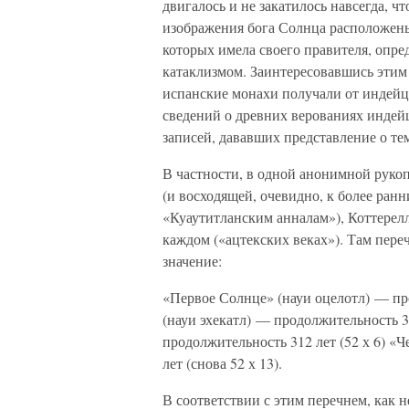
двигалось и не закатилось навсегда, ч
изображения бога Солнца расположен
которых имела своего правителя, опре
катаклизмом. Заинтересовавшись этим 
испанские монахи получали от индейц
сведений о древних верованиях индейц
записей, дававших представление о те
В частности, в одной анонимной руко
(и восходящей, очевидно, к более ран
«Куаутитланским анналам»), Коттерелл
каждом («ацтекских веках»). Там пер
значение:
«Первое Солнце» (науи оцелотл) — про
(науи эхекатл) — продолжительность 3
продолжительность 312 лет (52 х 6) «
лет (снова 52 х 13).
В соответствии с этим перечнем, как н