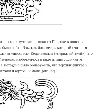
атическое изучение крышки из Паленке в поисках
 было найти Ээкатля, бога ветра, который считался
азная «ипостась» Кецалькоатля («пернатый змей»), это
) нередко изображалось в виде птицы с длинным
а, нетрудно было обнаружить, что верхняя фигура и
читали и ацтеки, и майя (рис. 22).