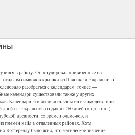
АЙНЫ
узился в работу. Он штудировал привезенные из
к загадкам символов крышки из Паленке и сакрального
следовало разобраться с календарем, точнее —
бные календари существовали также у других
еков. Календари эти были основаны на взаимодействии
 дней и «сакрального года» из 260 дней («тцолкин»).
лубокой древности, со времен ольме-ков, и
из племен майя в отдаленных районах. Хотя
но Коттереллу было ясно, что магическое значение