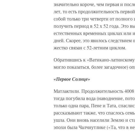
значительно короче, чем первая и посл
лет, то есть продолжительность перво
собой только три четверти от полного 
получить период в 52 х 52 года. Это в
естественных временных циклах или и
дней. Скорее, это явилось следствием
жестко связан с 52-летним циклом.
Обратившись к «Ватикано-латинскому к
могло показаться, более загадочное) о
«Первое Солнце»
Матлактили. Продолжительность 4008 
тогда погубила вода (наводнение, пото
только одна пара, Пене и Тата, спасл
рассказывают также, что спаслось семь
ушла. Они вновь населили Землю и ста
эпохи была Чалчиутлике («Та, что в н