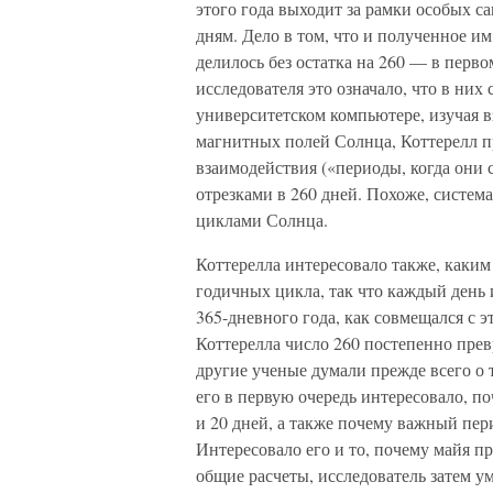
этого года выходит за рамки особых 
дням. Дело в том, что и полученное им
делилось без остатка на 260 — в перво
исследователя это означало, что в них
университетском компьютере, изучая 
магнитных полей Солнца, Коттерелл п
взаимодействия («периоды, когда они 
отрезками в 260 дней. Похоже, систем
циклами Солнца.
Коттерелла интересовало также, каки
годичных цикла, так что каждый день 
365-дневного года, как совмещался с э
Коттерелла число 260 постепенно превр
другие ученые думали прежде всего о т
его в первую очередь интересовало, по
и 20 дней, а также почему важный пер
Интересовало его и то, почему майя п
общие расчеты, исследователь затем у