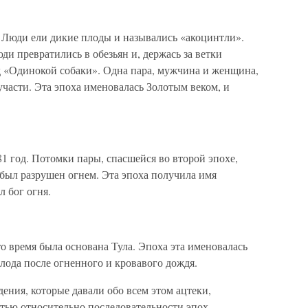
. Люди ели дикие плоды и назывались «акоцинтли».
ди превратились в обезьян и, держась за ветки
од «Одинокой собаки». Одна пара, мужчина и женщина,
участи. Эта эпоха именовалась Золотым веком, и
1 год. Потомки пары, спасшейся во второй эпохе,
был разрушен огнем. Эта эпоха получила имя
л бог огня.
это время была основана Тула. Эпоха эта именовалась
лода после огненного и кровавого дождя.
дения, которые давали обо всем этом ацтеки,
тью относительно последовательности эпох.