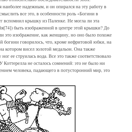
 наиболее надежным, и он опирался на эту работу в
мыслить все это, в особенности роль «Богини в
г вспомнил крышку из Паленке. Не могла ли эта
йя[74]) быть изображенной в центре этой крышки? До
ли это изображение, как женщину, но оно было похоже
й богини говорилось, что, кроме нефритовой юбки, на
на котором висел золотой медальон. Она также
у ног ее струилась вода. Все это также соответствовало
У Коттерелла не осталось сомнений: это не было ни
ением человека, падающего в потусторонний мир, это