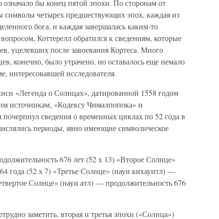
то означало бы конец пятой эпохи. По сторонам от
ы символы четырех предшествующих эпох, каждая из
деленного бога, и каждая завершалась каким-то
вопросом, Коттерелл обратился к сведениям, которые
ев, уцелевших после завоевания Кортеса. Много
ев, конечно, было утрачено, но оставалось еще немало
ме, интересовавшей исследователя.
писи «Легенда о Солнцах», датированной 1558 годом
ним источникам, «Кодексу Чималпопока» и
 почерпнул сведения о временных циклах по 52 года в
ечислялись периоды, явно имеющие символическое
должительность 676 лет (52 х 13) «Второе Солнце»
64 года (52 х 7) «Третье Солнце» (науи кихауитл) —
Четвертое Солнце» (науи атл) — продолжительность 676
етрудно заметить, вторая и третья эпохи («Солнца»)