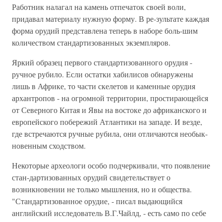
Работник налагал на камень отпечаток своей воли,
придавал материалу нужную форму. В ре-зультате каждая
форма орудий представлена теперь в наборе боль-шим
количеством стандартизованных экземпляров.
Яркий образец первого стандартизованного орудия -
ручное рубило. Если остатки хабилисов обнаружены
лишь в Африке, то части скелетов и каменные орудия
архантропов - на огромной территории, простирающейся
от Северного Китая и Явы на востоке до африканского и
европейского побережий Атлантики на западе. И везде,
где встречаются ручные рубила, они отличаются необык-
новенным сходством.
Некоторые археологи особо подчеркивали, что появление
стан-дартизованных орудий свидетельствует о
возникновении не только мышления, но и общества.
"Стандартизованное орудие, - писал выдающийся
английский исследователь В.Г.Чайлд, - есть само по себе