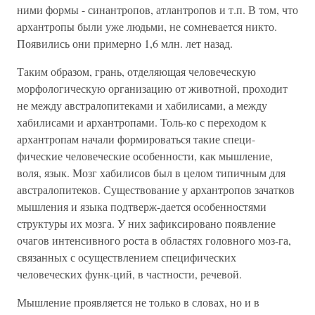
ними формы - синантропов, атлантропов и т.п. В том, что
архантропы были уже людьми, не сомневается никто.
Появились они примерно 1,6 млн. лет назад.
Таким образом, грань, отделяющая человеческую
морфологическую организацию от животной, проходит
не между австралопитеками и хабилисами, а между
хабилисами и архантропами. Толь-ко с переходом к
архантропам начали формироваться такие специ-
фические человеческие особенности, как мышление,
воля, язык. Мозг хабилисов был в целом типичным для
австралопитеков. Существование у архантропов зачатков
мышления и языка подтверж-дается особенностями
структуры их мозга. У них зафиксировано появление
очагов интенсивного роста в областях головного моз-га,
связанных с осуществлением специфических
человеческих функ-ций, в частности, речевой.
Мышление проявляется не только в словах, но и в