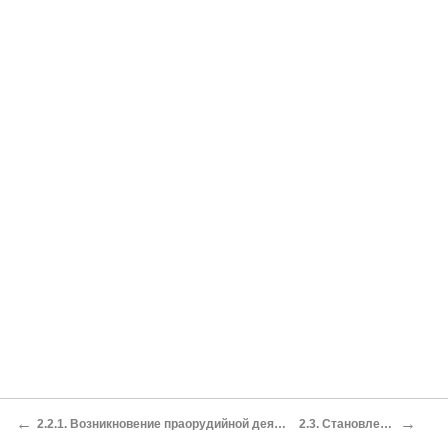
←
→
2.2.1. Возникновение праорудийной деятельности и ранних предлюдей.
2.3. Становление общества