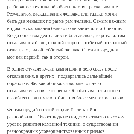
разбивание, техника обработки камня - раскалывание.
Результатом раскалывания желвака или гальки могли
быть два меньших по разме-рам желвака. Самым важным
видом раскалывания было откалывание или отбивание.
Когда объектом деятельности был желвак, то результатом
откалывания были, с одной стороны, отбитый, отколотый
отщеп, а с другой, оббитый желвак. Служить орудием
мог как первый, так и второй.
В одних случаях куски камня шли в дело сразу после
откалывания, в других - подвергались дальнейшей
обработке. Желвак оббивался дальше: от него
откалывались новые отщепы. Обрабатывал-ся и отщеп:
его обтесывали путем отбивания более мелких осколков.
Формы орудий на этой стадии были крайне
разнообразны. Это отнюдь не свидетельствует о высоком
уровне развития каменной техники, о существовании
разнообразных усовершенствованных приемов