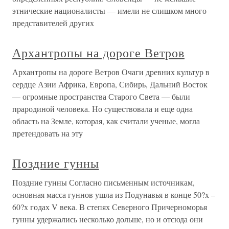
этнические националисты — имели не слишком много
представителей других
Архантропы на дороге Ветров
Архантропы на дороге Ветров Очаги древних культур в
сердце Азии Африка, Европа, Сибирь, Дальний Восток
— огромные пространства Старого Света — были
прародиной человека. Но существовала и еще одна
область на Земле, которая, как считали ученые, могла
претендовать на эту
Поздние гунны
Поздние гунны Согласно письменным источникам,
основная масса гуннов ушла из Подунавья в конце 50?х –
60?х годах V века. В степях Северного Причерноморья
гунны удержались несколько дольше, но и отсюда они