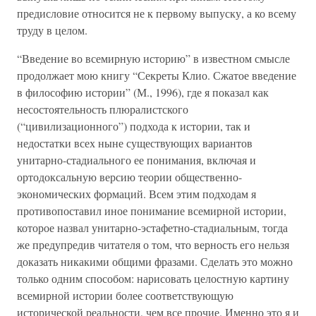
предисловие относится не к первому выпуску, а ко всему
труду в целом.
“Введение во всемирную историю” в известном смысле
продолжает мою книгу “Секреты Клио. Сжатое введение
в философию истории” (М., 1996), где я показал как
несостоятельность плюралистского
(“цивилизационного”) подхода к истории, так и
недостатки всех ныне существующих вариантов
унитарно-стадиального ее понимания, включая и
ортодоксальную версию теории общественно-
экономических формаций. Всем этим подходам я
противопоставил иное понимание всемирной истории,
которое назвал унитарно-эстафетно-стадиальным, тогда
же предупредив читателя о том, что верность его нельзя
доказать никакими общими фразами. Сделать это можно
только одним способом: нарисовать целостную картину
всемирной истории более соответствующую
исторической реальности, чем все прочие. Именно это я и