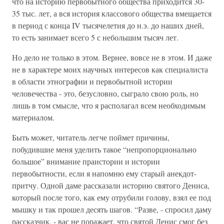
что на историю первобытного общества приходится 30-
35 тыс. лет, а вся история классового общества вмещается
в период с конца IV тысячелетия до н.э. до наших дней,
то есть занимает всего 5 с небольшим тысяч лет.
Но дело не только в этом. Вернее, вовсе не в этом. И даже
не в характере моих научных интересов как специалиста
в области этнографии и первобытной истории
человечества - это, безусловно, сыграло свою роль, но
лишь в том смысле, что я располагал всем необходимым
материалом.
Быть может, читатель легче поймет причины,
побудившие меня уделить такое “непропорционально
большое” внимание праистории и истории
первобытности, если я напомню ему старый анекдот-
притчу. Одной даме рассказали историю святого Дениса,
который после того, как ему отрубили голову, взял ее под
мышку и так прошел десять шагов. “Разве, - спросил даму
рассказчик, - вас не поражает, что святой Денис смог без