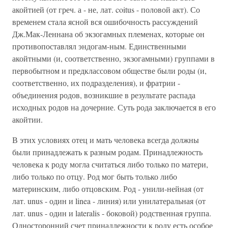
акойтией (от греч. а - не, лат. coitus - половой акт). Со
временем стала ясной вся ошибочность рассуждений
Дж.Мак-Леннана об экзогамных племенах, которые он
противопоставлял эндогам-ным. Единственными
акойтными (и, соответственно, экзогамными) группами в
первобытном и предклассовом обществе были роды (и,
соответственно, их подразделения), и фратрии -
объединения родов, возникшие в результате распада
исходных родов на дочерние. Суть рода заключается в его
акойтии.
В этих условиях отец и мать человека всегда должны
были принадлежать к разным родам. Принадлежность
человека к роду могла считаться либо только по матери,
либо только по отцу. Род мог быть только либо
материнским, либо отцовским. Род - унили-нейная (от
лат. unus - один и linea - линия) или унилатеральная (от
лат. unus - один и lateralis - боковой) родственная группа.
Односторонний счет принадлежности к роду есть особое