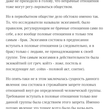
даже не приходило в голову, что небрачные отношения
тоже могут регу-лироваться обществом.
Но в первобытном обществе дело обстояло именно так.
То, что исследователи называли экзогамией, было
правилом, регулирующим не брачные отношения сами по
себе, а все вообще половые отношения и только тем
самым - брак. Экзогамия состояла в предписании
вступать в половые отношения (а следовательно, и в
брак) только с людьми, не принадлежащими к своей
группе. Тем самым экзогамия в действительности была
экзокойтией (от греч. койтэ - ложе, постель и
последующее лат. coitus - половой акт, соитие).
Но опять-таки не в этом заключалась сущность данного
явления: она состояла в строжайшем запрете половых
отношений внут-ри определенной человеческой группы.
Требование вступать в половые отношения только вне
данной группы была следствием этого запрета. Именно
потому явление это точнее всего было бы назы-вать