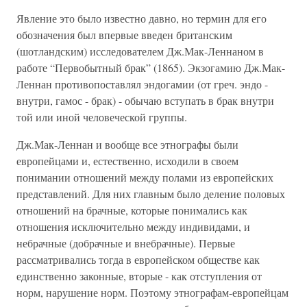
Явление это было известно давно, но термин для его
обозначения был впервые введен британским
(шотландским) исследователем Дж.Мак-Леннаном в
работе “Первобытный брак” (1865). Экзогамию Дж.Мак-
Леннан противопоставлял эндогамии (от греч. эндо -
внутри, гамос - брак) - обычаю вступать в брак внутри
той или иной человеческой группы.
Дж.Мак-Леннан и вообще все этнографы были
европейцами и, естественно, исходили в своем
понимании отношений между полами из европейских
представлений. Для них главным было деление половых
отношений на брачные, которые понимались как
отношения исключительно между индивидами, и
небрачные (добрачные и внебрачные). Первые
рассматривались тогда в европейском обществе как
единственно законные, вторые - как отступления от
норм, нарушение норм. Поэтому этнографам-европейцам