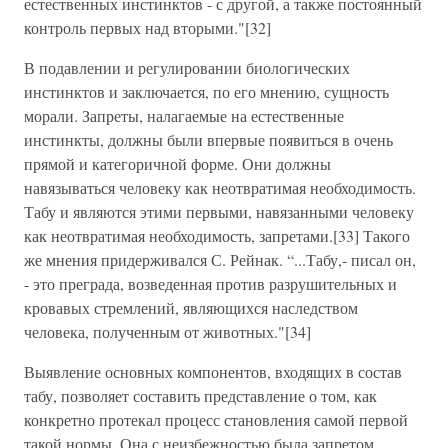
естественных инстинктов - с другой, а также постоянный
контроль первых над вторыми."[32]
В подавлении и регулировании биологических
инстинктов и заключается, по его мнению, сущность
морали. Запреты, налагаемые на естественные
инстинкты, должны были впервые появиться в очень
прямой и категоричной форме. Они должны
навязываться человеку как неотвратимая необходимость.
Табу и являются этими первыми, навязанными человеку
как неотвратимая необходимость, запретами.[33] Такого
же мнения придерживался С. Рейнак. “...Табу,- писал он,
- это преграда, возведенная против разрушительных и
кровавых стремлений, являющихся наследством
человека, полученным от животных."[34]
Выявление основных компонентов, входящих в состав
табу, позволяет составить представление о том, как
конкретно протекал процесс становления самой первой
такой нормы. Она с неизбежностью была запретом.