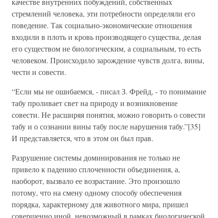
качестве внутренних побуждений, собственных
стремлений человека, эти потребности определяли его
поведение. Так социально-экономические отношения
входили в плоть и кровь производящего существа, делая
его существом не биологическим, а социальным, то есть
человеком. Происходило зарождение чувств долга, вины,
чести и совести.
“Если мы не ошибаемся, - писал З. Фрейд, - то понимание
табу проливает свет на природу и возникновение
совести. Не расширяя понятия, можно говорить о совести
табу и о сознании вины табу после нарушения табу.”[35]
И представляется, что в этом он был прав.
Разрушение системы доминирования не только не
привело к падению сплоченности объединения, а,
наоборот, вызвало ее возрастание. Это произошло
потому, что на смену одному способу обеспечения
порядка, характерному для животного мира, пришел
совершенно иной, невозможный в рамках биологической