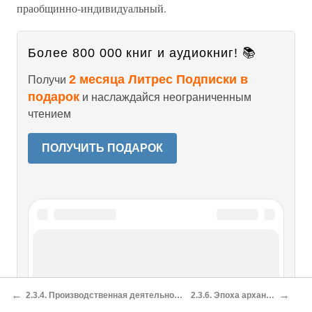
праобщинно-индивидуальный.
Более 800 000 книг и аудиокниг! 📚
2 месяца Литрес Подписки в
Получи
подарок
и наслаждайся неограниченным
чтением
ПОЛУЧИТЬ ПОДАРОК
Читайте также
Процесс территоризации и начало
←
→
2.3.4. Производственная деятельность и отбор
2.3.6. Эпоха архантропов