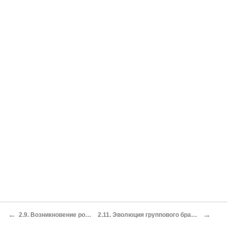
←
→
2.9. Возникновение родьи, индивидуального брака и семьи
2.11. Эволюция группового брака после возникновения брака между индивидами