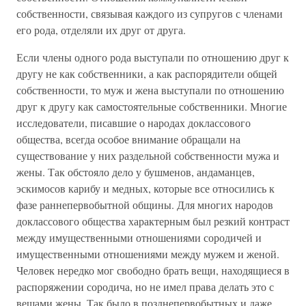
собственности, связывая каждого из супругов с членами
его рода, отделяли их друг от друга.
Если члены одного рода выступали по отношению друг к
другу не как собственники, а как распорядители общей
собственности, то муж и жена выступали по отношению
друг к другу как самостоятельные собственники. Многие
исследователи, писавшие о народах доклассового
общества, всегда особое внимание обращали на
существование у них раздельной собственности мужа и
жены. Так обстояло дело у бушменов, андаманцев,
эскимосов карибу и медных, которые все относились к
фазе раннепервобытной общины. Для многих народов
доклассового общества характерным был резкий контраст
между имущественными отношениями сородичей и
имущественными отношениями между мужем и женой.
Человек нередко мог свободно брать вещи, находящиеся в
распоряжении сородича, но не имел права делать это с
вещами жены. Так было в позднепервобытных и даже