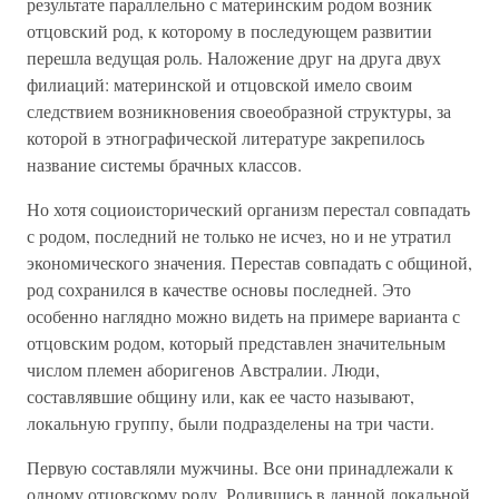
результате параллельно с материнским родом возник
отцовский род, к которому в последующем развитии
перешла ведущая роль. Наложение друг на друга двух
филиаций: материнской и отцовской имело своим
следствием возникновения своеобразной структуры, за
которой в этнографической литературе закрепилось
название системы брачных классов.
Но хотя социоисторический организм перестал совпадать
с родом, последний не только не исчез, но и не утратил
экономического значения. Перестав совпадать с общиной,
род сохранился в качестве основы последней. Это
особенно наглядно можно видеть на примере варианта с
отцовским родом, который представлен значительным
числом племен аборигенов Австралии. Люди,
составлявшие общину или, как ее часто называют,
локальную группу, были подразделены на три части.
Первую составляли мужчины. Все они принадлежали к
одному отцовскому роду. Родившись в данной локальной