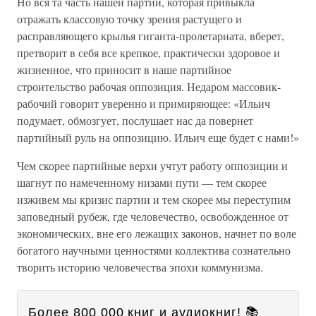
Но вся та часть нашей партии, которая привыкла
отражать классовую точку зрения растущего и
расправляющего крылья гиганта-пролетариата, вберет,
претворит в себя все крепкое, практически здоровое и
жизненное, что приносит в наше партийное
строительство рабочая оппозиция. Недаром массовик-
рабочий говорит уверенно и примиряющее: «Ильич
подумает, обмозгует, послушает нас да повернет
партийный руль на оппозицию. Ильич еще будет с нами!»
Чем скорее партийные верхи учтут работу оппозиции и
шагнут по намеченному низами пути — тем скорее
изживем мы кризис партии и тем скорее мы переступим
заповедный рубеж, где человечество, освобожденное от
экономических, вне его лежащих законов, начнет по воле
богатого научными ценностями коллектива сознательно
творить историю человечества эпохи коммунизма.
Более 800 000 книг и аудиокниг! 📚