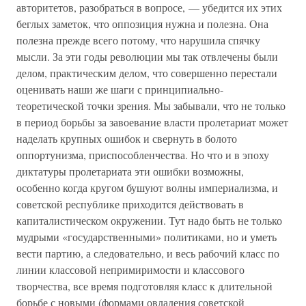
авторитетов, разобраться в вопросе, — убедится их этих
беглых заметок, что оппозиция нужна и полезна. Она
полезна прежде всего потому, что нарушила спячку
мысли. За эти годы революции мы так отвлечены были
делом, практическим делом, что совершенно перестали
оценивать наши же шаги с принципиально-
теоретической точки зрения. Мы забывали, что не только
в период борьбы за завоевание власти пролетариат может
наделать крупных ошибок и свернуть в болото
оппортунизма, приспособленчества. Но что и в эпоху
диктатуры пролетариата эти ошибки возможны,
особенно когда кругом бушуют волны империализма, и
советской республике приходится действовать в
капиталистическом окружении. Тут надо быть не только
мудрыми «государственными» политиками, но и уметь
вести партию, а следовательно, и весь рабочий класс по
линии классовой непримиримости и классового
творчества, все время подготовляя класс к длительной
борьбе с новыми (формами овладения советской