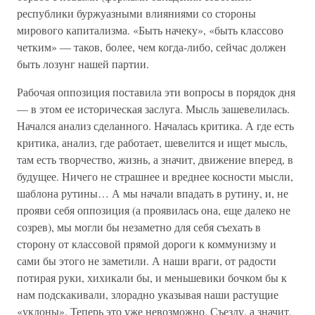
республики буржуазными влияниями со стороны
мирового капитализма. «Быть начеку», «быть классово
четким» — таков, более, чем когда-либо, сейчас должен
быть лозунг нашей партии.
Рабочая оппозиция поставила эти вопросы в порядок дня
— в этом ее историческая заслуга. Мысль зашевелилась.
Начался анализ сделанного. Началась критика. А где есть
критика, анализ, где работает, шевелится и ищет мысль,
там есть творчество, жизнь, а значит, движение вперед, в
будущее. Ничего не страшнее и вреднее косности мысли,
шаблона рутины… А мы начали впадать в рутину, и, не
прояви себя оппозиция (а проявилась она, еще далеко не
созрев), мы могли бы незаметно для себя съехать в
сторону от классовой прямой дороги к коммунизму и
сами бы этого не заметили. А наши враги, от радости
потирая руки, хихикали бы, и меньшевики бочком бы к
нам подскакивали, злорадно указывая наши растущие
«уклоны». Теперь это уже невозможно. Съезду, а значит,