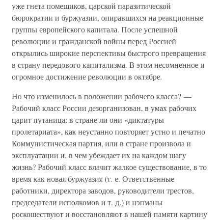
уже гнета помещиков, царской паразитической
бюрократии и буржуазии, опиравшихся на реакционные
группы европейского капитала. После успешной
революции и гражданской войны перед Россией
открылись широкие перспективы быстрого превращения
в страну передового капитализма. В этом несомненное и
огромное достижение революции в октябре.
Но что изменилось в положении рабочего класса? —
Рабочий класс России дезорганизован, в умах рабочих
царит путаница: в стране ли они «диктатуры
пролетариата», как неустанно повторяет устно и печатно
Коммунистическая партия, или в стране произвола и
эксплуатации и, в чем убеждает их на каждом шагу
жизнь? Рабочий класс влачит жалкое существование, в то
время как новая буржуазия (т. е. Ответственные
работники, директора заводов, руководители трестов,
председатели исполкомов и т. д.) и нэпманы
роскошествуют и восстановляют в нашей памяти картину