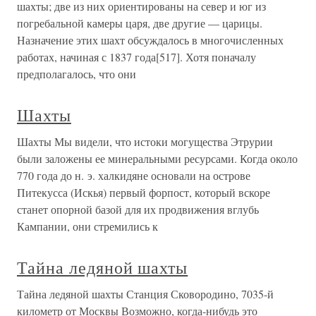
шахты; две из них ориентированы на север и юг из
погребальной камеры царя, две другие — царицы.
Назначение этих шахт обсуждалось в многочисленных
работах, начиная с 1837 года[517]. Хотя поначалу
предполагалось, что они
Шахты
Шахты Мы видели, что истоки могущества Этрурии
были заложены ее минеральными ресурсами. Когда около
770 года до н. э. халкидяне основали на острове
Питекусса (Искья) первый форпост, который вскоре
станет опорной базой для их продвижения вглубь
Кампании, они стремились к
Тайна ледяной шахты
Тайна ледяной шахты Станция Сковородино, 7035-й
километр от Москвы Возможно, когда-нибудь это