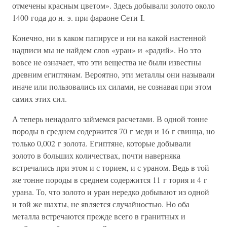
отмечены красным цветом». Здесь добывали золото около
1400 года до н. э. при фараоне Сети I.
Конечно, ни в каком папирусе и ни на какой настенной
надписи мы не найдем слов «уран» и «радий». Но это
вовсе не означает, что эти вещества не были известны
древним египтянам. Вероятно, эти металлы они называли
иначе или пользовались их силами, не сознавая при этом
самих этих сил.
А теперь ненадолго займемся расчетами. В одной тонне
породы в среднем содержится 70 г меди и 16 г свинца, но
только 0,002 г золота. Египтяне, которые добывали
золото в больших количествах, почти наверняка
встречались при этом и с торием, и с ураном. Ведь в той
же тонне породы в среднем содержится 11 г тория и 4 г
урана. То, что золото и уран нередко добывают из одной
и той же шахты, не является случайностью. Но оба
металла встречаются прежде всего в гранитных и