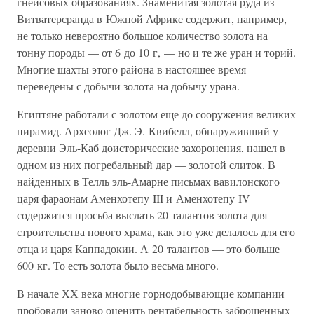
гнейсовых образованиях. Знаменитая золотая руда из
Витватерсранда в Южной Африке содержит, например,
не только невероятно большое количество золота на
тонну породы — от 6 до 10 г, — но и те же уран и торий.
Многие шахты этого района в настоящее время
переведены с добычи золота на добычу урана.
Египтяне работали с золотом еще до сооружения великих
пирамид. Археолог Дж. Э. Квибелл, обнаруживший у
деревни Эль-Каб доисторические захоронения, нашел в
одном из них погребальный дар — золотой слиток. В
найденных в Телль эль-Амарне письмах вавилонского
царя фараонам Аменхотепу III и Аменхотепу IV
содержится просьба выслать 20 талантов золота для
строительства нового храма, как это уже делалось для его
отца и царя Каппадокии. А 20 талантов — это больше
600 кг. То есть золота было весьма много.
В начале ХХ века многие горнодобывающие компании
пробовали заново оценить рентабельность заброшенных