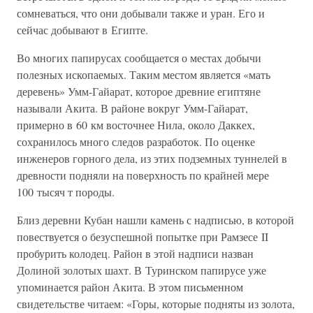
сомневаться, что они добывали также и уран. Его и
сейчас добывают в Египте.
Во многих папирусах сообщается о местах добычи
полезных ископаемых. Таким местом является «мать
деревень» Умм-Гайарат, которое древние египтяне
называли Акита. В районе вокруг Умм-Гайарат,
примерно в 60 км восточнее Нила, около Даккех,
сохранилось много следов разработок. По оценке
инженеров горного дела, из этих подземных туннелей в
древности подняли на поверхность по крайней мере
100 тысяч т породы.
Близ деревни Кубан нашли камень с надписью, в которой
повествуется о безуспешной попытке при Рамзесе II
пробурить колодец. Район в этой надписи назван
Долиной золотых шахт. В Туринском папирусе уже
упоминается район Акита. В этом письменном
свидетельстве читаем: «Горы, которые подняты из золота,