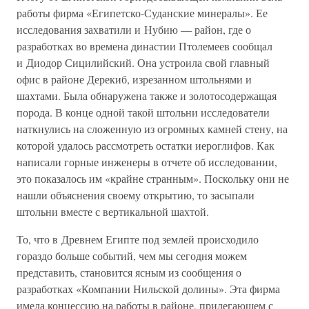
работы фирма «Египетско-Суданские минералы». Ее
исследования захватили и Нубию — район, где о
разработках во времена династии Птолемеев сообщал
и Диодор Сицилийский. Она устроила свой главный
офис в районе Дерекиб, изрезанном штольнями и
шахтами. Была обнаружена также и золотосодержащая
порода. В конце одной такой штольни исследователи
наткнулись на сложенную из огромных камней стену, на
которой удалось рассмотреть остатки иероглифов. Как
написали горные инженеры в отчете об исследовании,
это показалось им «крайне странным». Поскольку они не
нашли объяснения своему открытию, то засыпали
штольни вместе с вертикальной шахтой.
То, что в Древнем Египте под землей происходило
гораздо больше событий, чем мы сегодня можем
представить, становится ясным из сообщения о
разработках «Компании Нильской долины». Эта фирма
имела концессию на работы в районе, прилегающем с