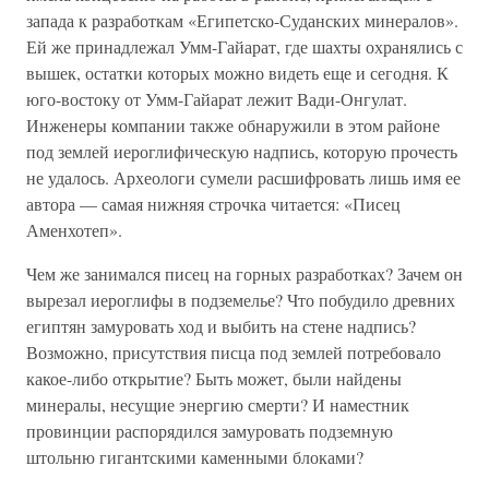
запада к разработкам «Египетско-Суданских минералов».
Ей же принадлежал Умм-Гайарат, где шахты охранялись с
вышек, остатки которых можно видеть еще и сегодня. К
юго-востоку от Умм-Гайарат лежит Вади-Онгулат.
Инженеры компании также обнаружили в этом районе
под землей иероглифическую надпись, которую прочесть
не удалось. Археологи сумели расшифровать лишь имя ее
автора — самая нижняя строчка читается: «Писец
Аменхотеп».
Чем же занимался писец на горных разработках? Зачем он
вырезал иероглифы в подземелье? Что побудило древних
египтян замуровать ход и выбить на стене надпись?
Возможно, присутствия писца под землей потребовало
какое-либо открытие? Быть может, были найдены
минералы, несущие энергию смерти? И наместник
провинции распорядился замуровать подземную
штольню гигантскими каменными блоками?