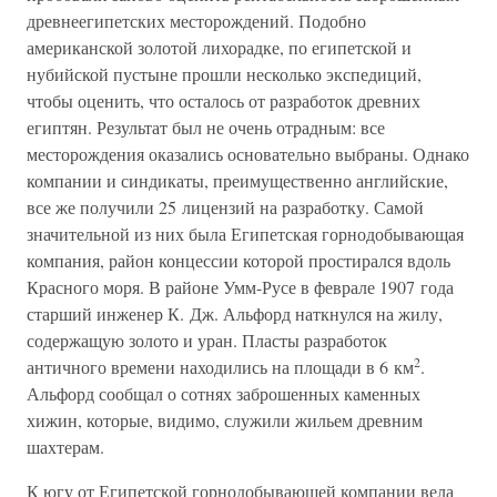
древнеегипетских месторождений. Подобно
американской золотой лихорадке, по египетской и
нубийской пустыне прошли несколько экспедиций,
чтобы оценить, что осталось от разработок древних
египтян. Результат был не очень отрадным: все
месторождения оказались основательно выбраны. Однако
компании и синдикаты, преимущественно английские,
все же получили 25 лицензий на разработку. Самой
значительной из них была Египетская горнодобывающая
компания, район концессии которой простирался вдоль
Красного моря. В районе Умм-Русе в феврале 1907 года
старший инженер К. Дж. Альфорд наткнулся на жилу,
содержащую золото и уран. Пласты разработок
2
античного времени находились на площади в 6 км
.
Альфорд сообщал о сотнях заброшенных каменных
хижин, которые, видимо, служили жильем древним
шахтерам.
К югу от Египетской горнодобывающей компании вела