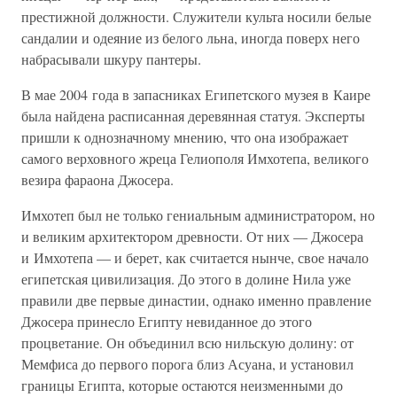
престижной должности. Служители культа носили белые
сандалии и одеяние из белого льна, иногда поверх него
набрасывали шкуру пантеры.
В мае 2004 года в запасниках Египетского музея в Каире
была найдена расписанная деревянная статуя. Эксперты
пришли к однозначному мнению, что она изображает
самого верховного жреца Гелиополя Имхотепа, великого
везира фараона Джосера.
Имхотеп был не только гениальным администратором, но
и великим архитектором древности. От них — Джосера
и Имхотепа — и берет, как считается нынче, свое начало
египетская цивилизация. До этого в долине Нила уже
правили две первые династии, однако именно правление
Джосера принесло Египту невиданное до этого
процветание. Он объединил всю нильскую долину: от
Мемфиса до первого порога близ Асуана, и установил
границы Египта, которые остаются неизменными до