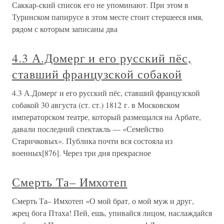
Саккар-ский список его не упоминают. При этом в
Туринском папирусе в этом месте стоит стершееся имя,
рядом с которым записаны два
4.3 А.Домерг и его русский пёс,
ставший французской собакой
4.3 А.Домерг и его русский пёс, ставший французской
собакой 30 августа (ст. ст.) 1812 г. в Московском
императорском театре, который размещался на Арбате,
давали последний спектакль — «Семейство
Старичковых». Публика почти вся состояла из
военных[876]. Через три дня прекрасное
Смерть Та– Имхотеп
Смерть Та– Имхотеп «О мой брат, о мой муж и друг,
жрец бога Птаха! Пей, ешь, упивайся лицом, наслаждайся