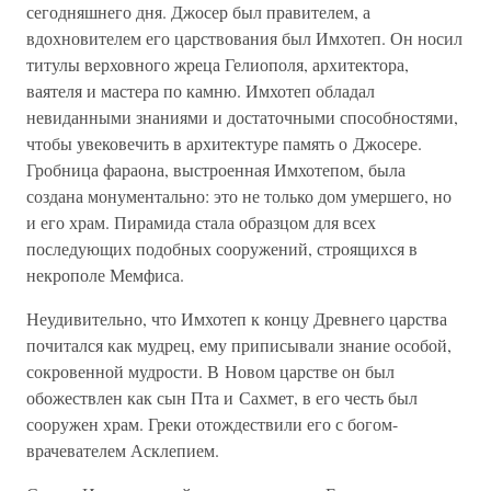
сегодняшнего дня. Джосер был правителем, а
вдохновителем его царствования был Имхотеп. Он носил
титулы верховного жреца Гелиополя, архитектора,
ваятеля и мастера по камню. Имхотеп обладал
невиданными знаниями и достаточными способностями,
чтобы увековечить в архитектуре память о Джосере.
Гробница фараона, выстроенная Имхотепом, была
создана монументально: это не только дом умершего, но
и его храм. Пирамида стала образцом для всех
последующих подобных сооружений, строящихся в
некрополе Мемфиса.
Неудивительно, что Имхотеп к концу Древнего царства
почитался как мудрец, ему приписывали знание особой,
сокровенной мудрости. В Новом царстве он был
обожествлен как сын Пта и Сахмет, в его честь был
сооружен храм. Греки отождествили его с богом-
врачевателем Асклепием.