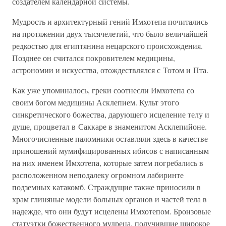
создателем календарной системы.
Мудрость и архитектурный гений Имхотепа почитались
на протяжении двух тысячелетий, что было величайшей
редкостью для египтянина нецарского происхождения.
Позднее он считался покровителем медицины,
астрономии и искусства, отождествлялся с Тотом и Пта.
Как уже упоминалось, греки соотнесли Имхотепа со
своим богом медицины Асклепием. Культ этого
синкретического божества, дарующего исцеление телу и
душе, процветал в Саккаре в знаменитом Асклепийоне.
Многочисленные паломники оставляли здесь в качестве
приношений мумифицированных ибисов с написанным
на них именем Имхотепа, которые затем погребались в
расположенном неподалеку огромном лабиринте
подземных катакомб. Страждущие также приносили в
храм глиняные модели больных органов и частей тела в
надежде, что они будут исцелены Имхотепом. Бронзовые
статуэтки божественного мудреца, получившие широкое