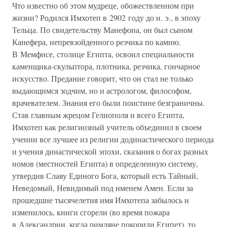
Что известно об этом мудреце, обожествленном при
жизни? Родился Имхотеп в 2902 году до н. э., в эпоху
Тельца. По свидетельству Манефона, он был сыном
Канефера, непревзойденного резчика по камню.
В Мемфисе, столице Египта, освоил специальности
каменщика-скульптора, плотника, резчика, гончарное
искусство. Предание говорит, что он стал не только
выдающимся зодчим, но и астрологом, философом,
врачевателем. Знания его были поистине безграничны.
Став главным жрецом Гелиополя и всего Египта,
Имхотеп как религиозный учитель объединил в своем
учении все лучшее из религии додинастического периода
и учения династической эпохи, сказания о богах разных
номов (местностей Египта) в определенную систему,
утвердив Славу Единого Бога, который есть Тайный,
Неведомый, Невидимый под именем Амен. Если за
прошедшие тысячелетия имя Имхотепа забылось и
изменилось, книги сгорели (во время пожара
в Александрии, когда римляне покорили Египет), то