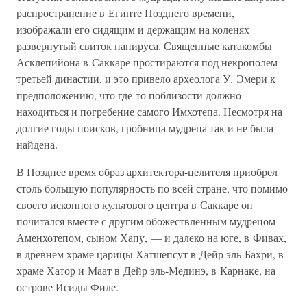
распространение в Египте Позднего времени,
изображали его сидящим и держащим на коленях
развернутый свиток папируса. Священные катакомбы
Асклепийона в Саккаре простираются под некрополем
третьей династии, и это привело археолога У. Эмери к
предположению, что где-то поблизости должно
находиться и погребение самого Имхотепа. Несмотря на
долгие годы поисков, гробница мудреца так и не была
найдена.
В Позднее время образ архитектора-целителя приобрел
столь большую популярность по всей стране, что помимо
своего исконного культового центра в Саккаре он
почитался вместе с другим обожествленным мудрецом —
Аменхотепом, сыном Хапу, — и далеко на юге, в Фивах,
в древнем храме царицы Хатшепсут в Дейр эль-Бахри, в
храме Хатор и Маат в Дейр эль-Мединэ, в Карнаке, на
острове Исиды Филе.