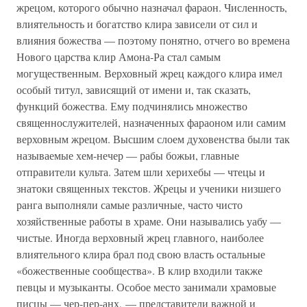
жрецом, которого обычно назначал фараон. Численность,
влиятельность и богатство клира зависели от сил и
влияния божества — поэтому понятно, отчего во времена
Нового царства клир Амона-Ра стал самым
могущественным. Верховный жрец каждого клира имел
особый титул, зависящий от имени и, так сказать,
функций божества. Ему подчинялись множество
священнослужителей, назначенных фараоном или самим
верховным жрецом. Высшим слоем духовенства были так
называемые хем-нечер — рабы божьи, главные
отправители культа. Затем шли херихебы — чтецы и
знатоки священных текстов. Жрецы и ученики низшего
ранга выполняли самые различные, часто чисто
хозяйственные работы в храме. Они назывались уабу —
чистые. Иногда верховный жрец главного, наиболее
влиятельного клира брал под свою власть остальные
«божественные сообщества». В клир входили также
певцы и музыканты. Особое место занимали храмовые
писцы — чер-пер-анх, — представители важной и