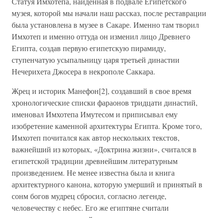
Статуя Имхотепа, найденная в подвале Египетского
музея, которой мы начали наш рассказ, после реставрации
была установлена в музее в Сакаре. Именно там творил
Имхотеп и именно оттуда он изменил лицо Древнего
Египта, создав первую египетскую пирамиду,
ступенчатую усыпальницу царя третьей династии
Нечерихета Джосера в некрополе Саккара.
Жрец и историк Манефон[2], создавший в свое время
хронологические списки фараонов тридцати династий,
именовал Имхотепа Имутесом и приписывал ему
изобретение каменной архитектуры Египта. Кроме того,
Имхотеп почитался как автор нескольких текстов,
важнейший из которых, «Доктрина жизни», считался в
египетской традиции древнейшим литературным
произведением. Не менее известна была и книга
архитектурного канона, которую умерший и принятый в
сонм богов мудрец сбросил, согласно легенде,
человечеству с небес. Его же египтяне считали