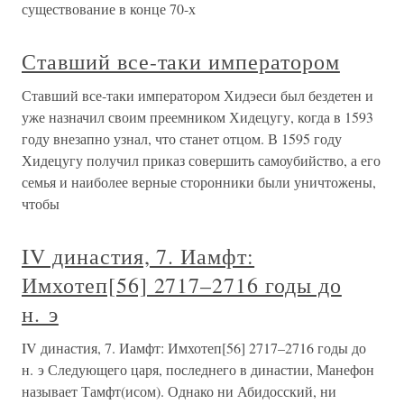
существование в конце 70-х
Ставший все-таки императором
Ставший все-таки императором Хидэеси был бездетен и
уже назначил своим преемником Хидецугу, когда в 1593
году внезапно узнал, что станет отцом. В 1595 году
Хидецугу получил приказ совершить самоубийство, а его
семья и наиболее верные сторонники были уничтожены,
чтобы
IV династия, 7. Иамфт:
Имхотеп[56] 2717–2716 годы до
н. э
IV династия, 7. Иамфт: Имхотеп[56] 2717–2716 годы до
н. э Следующего царя, последнего в династии, Манефон
называет Тамфт(исом). Однако ни Абидосский, ни