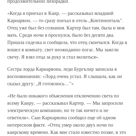
продолжительной лихорадки.
«Когда я приехал в Каир, — рассказывал младший
Карнарвон, — то сразу поехал в отель „Континенталь”.
Отец уже был без сознания. Картер был там, была и моя
мать. Среди ночи я проснулся, было без десяти два.
Пришла сиделка и сообщила, что отец скончался. Когда я
вошел в комнату, свет неожиданно погас. Мы зажгли
свечу. Я взял отца за руку и стал молиться».
Сестра лорда Карнарвона, леди Бургклир записала в
воспоминаниях: «Лорд очень устал. Я слышала, как он
сказал другу: „Я готовлюсь…”»
«Не было никакого объяснения отключению света по
всему Каиру, — рассказывал Картер. — Мы запросили
электрическую компанию, но те так ничего и не
ответили». Сын Карнарвона сообщил еще об одном
интересном факте. «Отец умер около двух ночи по
каирскому времени. Как мне стало известно позже, в это