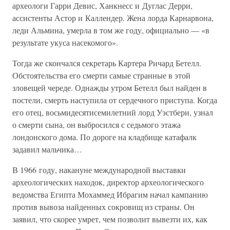
археологи Гарри Девис, Ханкнесс и Дуглас Дерри,
ассистенты Астор и Каллендер. Жена лорда Карнарвона,
леди Альмина, умерла в том же году, официально — «в
результате укуса насекомого».
Тогда же скончался секретарь Картера Ричард Бетелл.
Обстоятельства его смерти самые странные в этой
зловещей череде. Однажды утром Бетелл был найден в
постели, смерть наступила от сердечного приступа. Когда
его отец, восьмидесятисемилетний лорд Уэстбери, узнал
о смерти сына, он выбросился с седьмого этажа
лондонского дома. По дороге на кладбище катафалк
задавил мальчика…
В 1966 году, накануне международной выставки
археологических находок, директор археологического
ведомства Египта Мохаммед Ибрагим начал кампанию
против вывоза найденных сокровищ из страны. Он
заявил, что скорее умрет, чем позволит вывезти их, как