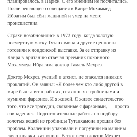
планировалось, в Париж. С его мнением не посчитались.
После решающего совещания в Каире Мохаммед
Ибрагим был сбит машиной и умер на месте
происшествия.
Страхи возобновились в 1972 году, когда золотую
посмертную маску Тутанхамона и другие ценности
готовили к лондонской выставке. За ее отправку из
Каира в Британию отвечал преемник покойного
Мохаммеда Ибрагима доктор Гамаль Мехрез.
Доктор Мехрез, ученый и атеист, не опасался никаких
проклятий. Он заявил: «Я более чем кто-либо другой в
мире был занят в работах, связанных с гробницами и
мумиями фараонов. И я живой. Я живое свидетельство
того, что все трагедии, связанные с фараонами, — просто
совпадение». Подготовительные работы по подбору
золотых вещей из гробницы Тутанхамона прошли без
проблем. Коллекции упаковали и погрузили на машины
для отправки в аэропорт. В этот вечер доктор Мехрез