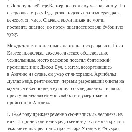
в Долину царей, где Картер показал ему усыпальницу. На
следующее утро у Гуда резко подскочила температура, а
вечером он умер. Сначала врачи никак не могли
поставить диагноз, но потом диагностировали бубонную
чуму.
Между тем таинственные смерти не прекращались. Пока
Картер продолжал археологическое обследование
усыпальницы, место раскопок посетил британский
промышленник Джоэл Вул, а затем, возвратившись
в Англию на судне, он умер от лихорадки. Арчибальд
Дуглас Рейд, рентгенолог, первым разрезавший бинты на
мумии, чтобы подвергнуть тело обследованию, испытал
приступы необъяснимой слабости и умер тоже по
прибытии в Англию.
К 1929 году преждевременно скончались 22 человека, из
них 13 принимали непосредственное участие в открытии
захоронения. Среди них профессора Уинлок и Фоукрат,