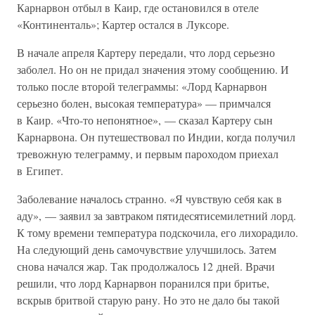
Карнарвон отбыл в Каир, где остановился в отеле
«Континенталь»; Картер остался в Луксоре.
В начале апреля Картеру передали, что лорд серьезно
заболел. Но он не придал значения этому сообщению. И
только после второй телеграммы: «Лорд Карнарвон
серьезно болен, высокая температура» — примчался
в Каир. «Что-то непонятное», — сказал Картеру сын
Карнарвона. Он путешествовал по Индии, когда получил
тревожную телеграмму, и первым пароходом приехал
в Египет.
Заболевание началось странно. «Я чувствую себя как в
аду», — заявил за завтраком пятидесятисемилетний лорд.
К тому времени температура подскочила, его лихорадило.
На следующий день самочувствие улучшилось. Затем
снова начался жар. Так продолжалось 12 дней. Врачи
решили, что лорд Карнарвон поранился при бритье,
вскрыв бритвой старую рану. Но это не дало бы такой