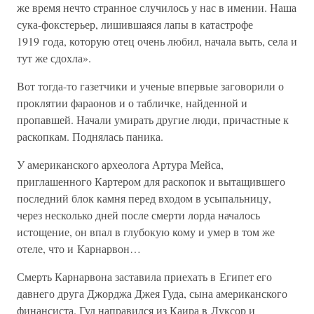
же время нечто странное случилось у нас в имении. Наша
сука-фокстерьер, лишившаяся лапы в катастрофе
1919 года, которую отец очень любил, начала выть, села и
тут же сдохла».
Вот тогда-то газетчики и ученые впервые заговорили о
проклятии фараонов и о табличке, найденной и
пропавшей. Начали умирать другие люди, причастные к
раскопкам. Поднялась паника.
У американского археолога Артура Мейса,
приглашенного Картером для раскопок и вытащившего
последний блок камня перед входом в усыпальницу,
через несколько дней после смерти лорда началось
истощение, он впал в глубокую кому и умер в том же
отеле, что и Карнарвон…
Смерть Карнарвона заставила приехать в Египет его
давнего друга Джорджа Джея Гуда, сына американского
финансиста. Гуд направился из Каира в Луксор и