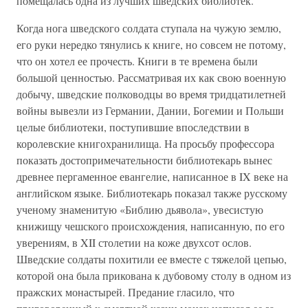
помещалась одна из лучших шведских библиотек.
Когда нога шведского солдата ступала на чужую землю,
его руки нередко тянулись к книге, но совсем не потому,
что он хотел ее прочесть. Книги в те времена были
большой ценностью. Рассматривая их как свою военную
добычу, шведские полководцы во время тридцатилетней
войны вывезли из Германии, Дании, Богемии и Польши
целые библиотеки, поступившие впоследствии в
королевские книгохранилища. На просьбу профессора
показать достопримечательности библиотекарь вынес
древнее пергаменное евангелие, написанное в IX веке на
английском языке. Библиотекарь показал также русскому
ученому знаменитую «Библию дьявола», увесистую
книжищу чешского происхождения, написанную, по его
уверениям, в XII столетии на коже двухсот ослов.
Шведские солдаты похитили ее вместе с тяжелой цепью,
которой она была прикована к дубовому столу в одном из
пражских монастырей. Предание гласило, что