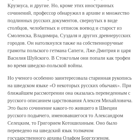
Крузиуса, и другие. Но, кроме этих иностранных
сочинений, профессор обнаружил в архиве и множество
подлинных русских документов, свернутых в виде
столбцов, челобитных и отписок воевод и старост из
Смоленска, Владимира, Суздаля и других древнерусских
городов. Он натолкнулся также на собственноручные
грамоты польского гетмана Сапеги, Лже-Дмитрия и царя
Василия Шуйского. В Стокгольм они попали как трофеи
во время шведско-польской войны.
Но ученого особенно заинтересовала старинная рукопись
на шведском языке «О некоторых русских обычаях». При
ближайшем рассмотрении она оказалась переведенным с
русского описанием царствования Алексея Михайловича.
Это было сочинение какого-то жившего в Швеции
русского подьячего, именовавшегося то Александром
Селецким, то Григорием Котошихиным. Оно было
переведено на шведский язык толмачом
государственного архива Олафом Боргхузеном.