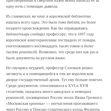
приговоренный к смертной казни монах написал ее за
одну ночь с помощью дьявола.
Из славянских же книг в королевской библиотеке
нашлась всего одна. Это была тоже библия, но более
позднего происхождения. Как бы оправдываясь,
библиотекарь сообщил профессору, что в 1697 году
королевское книгохранилище пострадало от пожара,
уничтожившего восемнадцать тысяч томов и более
тысячи рукописей. Возможно, что среди них как раз и
были документы на русском языке.
Не смущаясь неудачей, профессор Соловьев решил
заглянуть и в помещавшийся в том же королевском
дворце государственный архив. Тут ему больше повезло.
Среди документов, относившихся к XVI и XVII
столетиям, оказалось много шведских и немецких
рукописей, посвященных России эпохи Ивана Грозного,
«Московская хроника» — впечатления проезжавшего
через Россию и Персию голштинского купца Филиппа