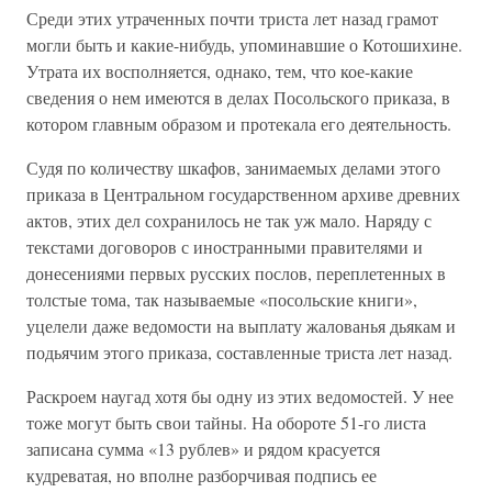
Среди этих утраченных почти триста лет назад грамот
могли быть и какие-нибудь, упоминавшие о Котошихине.
Утрата их восполняется, однако, тем, что кое-какие
сведения о нем имеются в делах Посольского приказа, в
котором главным образом и протекала его деятельность.
Судя по количеству шкафов, занимаемых делами этого
приказа в Центральном государственном архиве древних
актов, этих дел сохранилось не так уж мало. Наряду с
текстами договоров с иностранными правителями и
донесениями первых русских послов, переплетенных в
толстые тома, так называемые «посольские книги»,
уцелели даже ведомости на выплату жалованья дьякам и
подьячим этого приказа, составленные триста лет назад.
Раскроем наугад хотя бы одну из этих ведомостей. У нее
тоже могут быть свои тайны. На обороте 51-го листа
записана сумма «13 рублев» и рядом красуется
кудреватая, но вполне разборчивая подпись ее