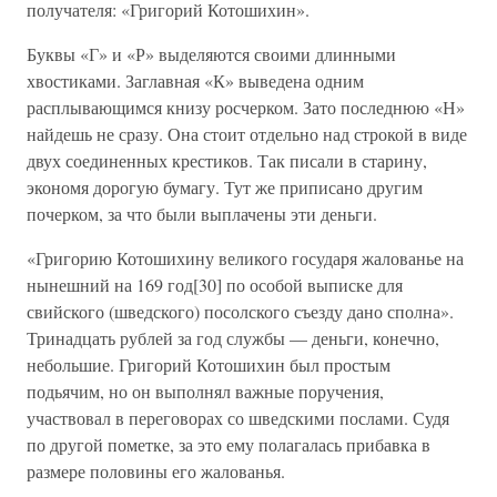
получателя: «Григорий Котошихин».
Буквы «Г» и «Р» выделяются своими длинными
хвостиками. Заглавная «К» выведена одним
расплывающимся книзу росчерком. Зато последнюю «Н»
найдешь не сразу. Она стоит отдельно над строкой в виде
двух соединенных крестиков. Так писали в старину,
экономя дорогую бумагу. Тут же приписано другим
почерком, за что были выплачены эти деньги.
«Григорию Котошихину великого государя жалованье на
нынешний на 169 год[30] по особой выписке для
свийского (шведского) посолского съезду дано сполна».
Тринадцать рублей за год службы — деньги, конечно,
небольшие. Григорий Котошихин был простым
подьячим, но он выполнял важные поручения,
участвовал в переговорах со шведскими послами. Судя
по другой пометке, за это ему полагалась прибавка в
размере половины его жалованья.