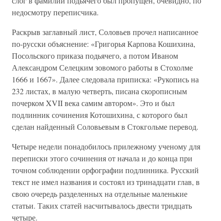
слог в фамилии подьячего был пропущен, очевидно, по
недосмотру переписчика.
Раскрыв заглавный лист, Соловьев прочел написанное
по-русски объяснение: «Григорья Карпова Кошихина,
Посольского приказа подьячего, а потом Иваном
Александром Селецким зовомого работы в Стохолме
1666 и 1667». Далее следовала приписка: «Рукопись на
232 листах, в малую четверть, писана скорописным
почерком XVII века самим автором». Это и был
подлинник сочинения Котошихина, с которого был
сделан найденный Соловьевым в Стокгольме перевод.
Четыре недели понадобилось прилежному ученому для
переписки этого сочинения от начала и до конца при
точном соблюдении орфографии подлинника. Русский
текст не имел названия и состоял из тринадцати глав, в
свою очередь разделенных на отдельные маленькие
статьи. Таких статей насчитывалось двести тридцать
четыре.