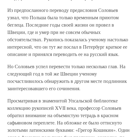
Из предпосланного переводу предисловия Соловьев
узнал, что Польша была только временным приютом
беглеца. Последние годы своей жизни он провел в
Швеции, где и умер при не совсем обычных
обстоятельствах. Рукопись показалась ученому настолько
интересной, что он тут же послал в Петербург краткое ее
описание и принялся переводить ее на русский язык.
Но Соловьев успел перевести только несколько глав. На
следующий год в той же Швеции ученому
посчастливилось обнаружить в другом месте подлинник
заинтересовавшего его сочинения.
Просматривая в знаменитой Упсальской библиотеке
коллекцию рукописей XVII века, профессор Соловьев
обратил внимание на объемистую тетрадь в красном
сафьяновом переплете. На обложке ее было оттиснуто
золотыми латинскими буквами: «Грегор Кошикин». Один