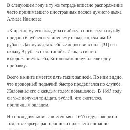
В следующем году в ту же тетрадь вписано распоряжение
часто принимавшего иностранных послов думного дьяка
Алмаза Иванова:
«К прежнему его окладу за свийскую посолскую службу
придано 6 рублев и учинен ему оклад с прежним 19
рублев. Да ему ж для хлебные дорогови в полы[31] его
окладу 9 рублев с полтиной». Итак, в связи с
вздорожанием хлеба, Котошихин получил еще одну
прибавку.
Всего в книге имеется пять таких записей. По ним видно,
что проворный подьячий быстро продвигался по службе.
Жалованье его с каждым годом повышалось. В 1663 году
он уже получал тридцать рублей, что считалось
приличным окладом.
Но последняя запись, внесенная в 1665 году, говорит о
том, что карьера расторопного подьячего внезапно