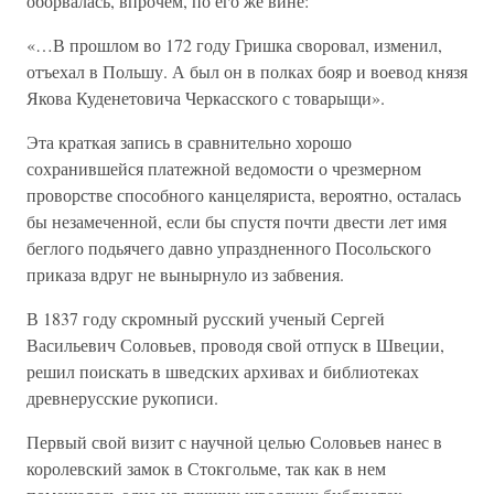
оборвалась, впрочем, по его же вине:
«…В прошлом во 172 году Гришка своровал, изменил,
отъехал в Польшу. А был он в полках бояр и воевод князя
Якова Куденетовича Черкасского с товарыщи».
Эта краткая запись в сравнительно хорошо
сохранившейся платежной ведомости о чрезмерном
проворстве способного канцеляриста, вероятно, осталась
бы незамеченной, если бы спустя почти двести лет имя
беглого подьячего давно упраздненного Посольского
приказа вдруг не вынырнуло из забвения.
В 1837 году скромный русский ученый Сергей
Васильевич Соловьев, проводя свой отпуск в Швеции,
решил поискать в шведских архивах и библиотеках
древнерусские рукописи.
Первый свой визит с научной целью Соловьев нанес в
королевский замок в Стокгольме, так как в нем