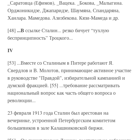
_Саратовца (Ефимов), _Вацека. _Бокова, _Малыгина.
Орджоникидзе, Джапаридзе, Шаумяна, Спандаряна,
Ханлара. Мамедова. Азизбекова. Кязи-Мамеда и др.
...В
[48]
ссылке Сталин... резко бичует “тухлую
беспринципность” Троцкого...
IV
[53] ...Вместе со Сталиным в Питере работают Я.
Свердлов и В. Молотов, принимающие активное участие
в руководстве "Правдой", избирательной кампанией и
думской фракцией. [55] ...требование рассматривать
национальный вопрос как часть общего вопроса о
революции...
23 февраля 1913 года Сталин был арестован на
вечеринке, устроенной Петербургским комитетом
большевиков в зале Калашниковской биржи.