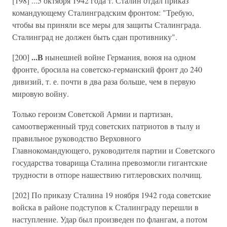
[198] ...5 октября 1942 года т. Сталин отдал приказ
командующему Сталинградским фронтом: "Требую,
чтобы вы приняли все меры для защиты Сталинграда.
Сталинград не должен быть сдан противнику".
...В
[200]
нынешней войне Германия, воюя на одном
фронте, бросила на советско-германский фронт до 240
дивизий, т. е. почти в два раза больше, чем в первую
мировую войну.
Только героизм Советской Армии и партизан,
самоотверженный труд советских патриотов в тылу и
правильное руководство Верховного
Главнокомандующего, руководителя партии и Советского
государства товарища Сталина превозмогли гигантские
трудности в отпоре нашествию гитлеровских полчищ.
[202] По приказу Сталина 19 ноября 1942 года советские
войска в районе подступов к Сталинграду перешли в
наступление. Удар был произведен по флангам, а потом