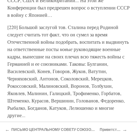
СССР, США и Великобритании... На этой же
Конференции был предрешен вопрос о вступлении СССР
в войну с Японией…
[220] Большой заслугой тов. Сталина перед Родиной
следует считать тот факт, что он сумел за время
Отечественной войны подобрать, воспитать и выдвинуть
на ответственные посты
новые
руководящие военные
кадры, вынесшие на своих плечах всю тяжесть войны с
Германией и ее союзниками. Таковы: Булганин,
Василевский, Конев, Говоров, Жуков, Ватутин,
Черняховский, Антонов, Соколовский, Мерецков,
Рокоссовский, Малиновский, Воронов, Толбухин,
Яковлев, Малинин, Галицкий, Трофименко, Горбатов,
Штеменко, Курасов, Вершинин, Голованов, Федоренко,
Рыбалко, Богданов, Катуков, Лелюшенко и многие
другие...
[222] 16 июля 1945 года И. В. Сталин прибыл в Берлин,
←
→
ПИСЬМО ЦЕНТРАЛЬНОМУ СОВЕТУ СОЮЗОВ СВОБОДНОЙ НЕМЕЦКОЙ МОЛОДЕЖИ
Приветствие Москве
где с 17 июля по 2 августа происходила Конференция