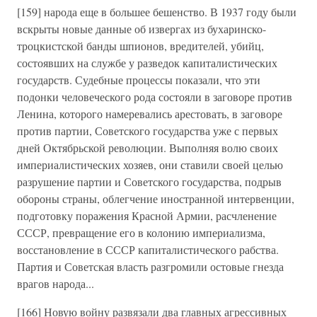
[159] народа еще в большее бешенство. В 1937 году были
вскрыты новые данные об извергах из бухаринско-
троцкистской банды шпионов, вредителей, убийц,
состоявших на службе у разведок капиталистических
государств. Судебные процессы показали, что эти
подонки человеческого рода состояли в заговоре против
Ленина, которого намеревались арестовать, в заговоре
против партии, Советского государства уже с первых
дней Октябрьской революции. Выполняя волю своих
империалистических хозяев, они ставили своей целью
разрушение партии и Советского государства, подрыв
обороны страны, облегчение иностранной интервенции,
подготовку поражения Красной Армии, расчленение
СССР, превращение его в колонию империализма,
восстановление в СССР капиталистического рабства.
Партия и Советская власть разгромили остовые гнезда
врагов народа...
[166] Новую войну развязали два главных агрессивных