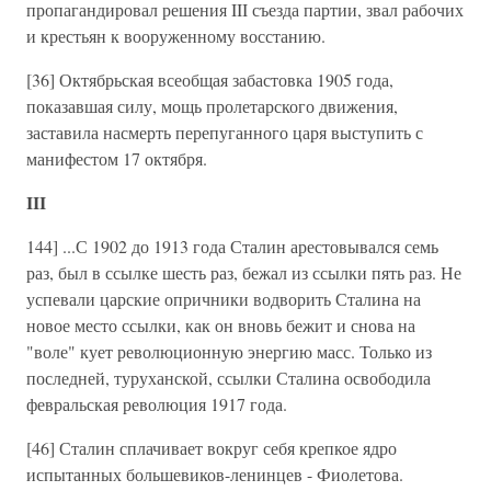
пропагандировал решения III съезда партии, звал рабочих
и крестьян к вооруженному восстанию.
[36] Октябрьская всеобщая забастовка 1905 года,
показавшая силу, мощь пролетарского движения,
заставила насмерть перепуганного царя выступить с
манифестом 17 октября.
III
144] ...С 1902 до 1913 года Сталин арестовывался семь
раз, был в ссылке шесть раз, бежал из ссылки пять раз. Не
успевали царские опричники водворить Сталина на
новое место ссылки, как он вновь бежит и снова на
"воле" кует революционную энергию масс. Только из
последней, туруханской, ссылки Сталина освободила
февральская революция 1917 года.
[46] Сталин сплачивает вокруг себя крепкое ядро
испытанных большевиков-ленинцев - Фиолетова.