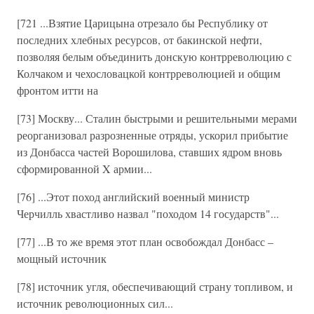
[721 ...Взятие Царицына отрезало бы Республику от
последних хлебных ресурсов, от бакинской нефти,
позволяя белым объединить донскую контрреволюцию с
Колчаком и чехословацкой контрреволюцией и общим
фронтом итти на
[73] Москву... Сталин быстрыми и решительными мерами
реорганизовал разрозненные отряды, ускорил прибытие
из Донбасса частей Ворошилова, ставших ядром вновь
сформированной X армии...
[76] ...Этот поход английский военный министр
Черчилль хвастливо назвал "походом 14 государств"...
[77] ...В то же время этот план освобождал Донбасс –
мощный источник
[78] источник угля, обеспечивающий страну топливом, и
источник революционных сил...