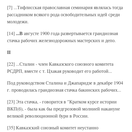
[7] ...Тифлисская православная семинария являлась тогда
рассадником всякого рода освободительных идей среди
молодежи.
...В
[14]
августе 1900 года развертывается грандиозная
стачка рабочих железнодорожных мастерских и депо.
II
[22] ...Сталин - член Кавказского союзного комитета
РСДРП, вместе с т. Цхакая руководит его работой...
Под руководством Сталина и Джапаридзе в декабре 1904
г. проводилась грандиозная стачка бакинских рабочих...
[23] Эта стачка, - говорится в "Кратком курсе истории
ВКП(б), - была как бы предгрозовой молнией накануне
великой революционной бури в России.
[35] Кавказский союзный комитет неустанно