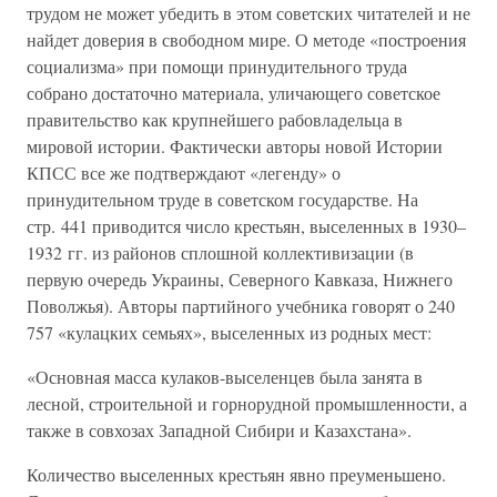
трудом не может убедить в этом советских читателей и не
найдет доверия в свободном мире. О методе «построения
социализма» при помощи принудительного труда
собрано достаточно материала, уличающего советское
правительство как крупнейшего рабовладельца в
мировой истории. Фактически авторы новой Истории
КПСС все же подтверждают «легенду» о
принудительном труде в советском государстве. На
стр. 441 приводится число крестьян, выселенных в 1930–
1932 гг. из районов сплошной коллективизации (в
первую очередь Украины, Северного Кавказа, Нижнего
Поволжья). Авторы партийного учебника говорят о 240
757 «кулацких семьях», выселенных из родных мест:
«Основная масса кулаков-выселенцев была занята в
лесной, строительной и горнорудной промышленности, а
также в совхозах Западной Сибири и Казахстана».
Количество выселенных крестьян явно преуменьшено.