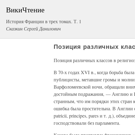
ВикиЧтение
История Франции в трех томах. Т. 1
Сказкин Сергей Данилович
Позиция различных клас
Позиция различных классов в религио
В 70-х годах XVI в., когда борьба был
публицисты, метавшие громы и молни
Варфоломеевской ночи, обращали внима
достойным подражания, — Англию и Г
странным, что им порядки этих стран 
ошибка была простительна. В Англии о
patricii, principes, pares и т. д.), об
господствовали без парламента.
Какова была программа французских 