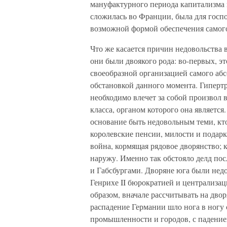
мануфактурного периода капитализма в
сложилась во Франции, была для госп
возможной формой обеспечения самого
Что же касается причин недовольства 
они были двоякого рода: во-первых, 
своеобразной организацией самого аб
обстановкой данного момента. Гиперт
необходимо влечет за собой произвол
класса, органом которого она является
основание быть недовольным теми, кт
королевские пенсии, милости и подарк
война, кормящая рядовое дворянство; к
наружу. Именно так обстояло делд пос
и Габсбургами. Дворяне юга были нед
Генрихе II бюрократией и централиза
образом, вначале рассчитывать на дво
распадение Германии шло нога в ногу 
промышленности и городов, с падением