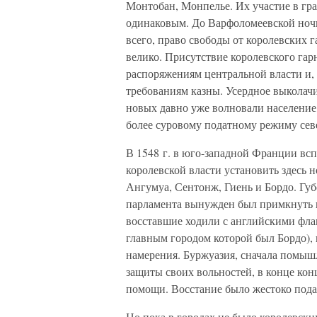
Монтобан, Монпелье. Их участие в гр
одинаковым. До Варфоломеевской ночи
всего, право свободы от королевских 
велико. Присутствие королевского гар
распоряжениям центральной власти и,
требованиям казны. Усердное выколач
новых давно уже волновали население, 
более суровому податному режиму сев
В 1548 г. в юго-западной Франции всп
королевской власти установить здесь 
Ангумуа, Сентонж, Гиень и Бордо. Губ
парламента вынужден был примкнуть к
восставшие ходили с английскими флаг
главным городом которой был Бордо), 
намерения. Буржуазия, сначала помыш
защиты своих вольностей, в конце кон
помощи. Восстание было жестоко пода
Но пока в городах не было королевски