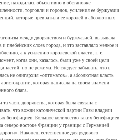
ние, находилась объективно в обстановке
ленности, торговли и городов, усиления ее буржуазии
денций, которые превратили ее королей в абсолютных
тагонизм между дворянством и буржуазией, вызывала
и плебейских слоев города, и это заставляло мелкое и
аблению, а к усилению королевской власти, т. е.
омент, когда они, казалось, были уже у своей цели.
инастий, но не режима. Не следует забывать, что в
лась не олигархия «оптиматов», а абсолютная власть
аристократии, которая написала на своем знамени
енного блага.
и та часть дворянства, которая была связана с
вать, что вожди католической партии Гизы владели
ных бенефициев. Большое количество таких бенефициев
 на северо-востоке Франции у границы с Германией,
дороги». Наконец, естественное для рядового
й королевской власти было здесь, на севере, еще более