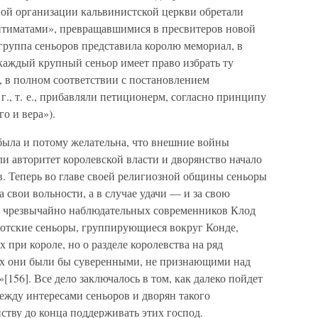
ой организации кальвинистской церкви обретали
оптиматами», превращавшимися в пресвитеров новой
 группа сеньоров представила королю мемориал, в
каждый крупный сеньор имеет право избрать ту
, в полном соответствии с постановлением
г., т. е., прибавляли петиционерм, согласно принципу
ого и вера»).
 была и потому желательна, что внешние войны
 авторитет королевской власти и дворянство начало
в. Теперь во главе своей религиозной общины сеньоры
а свои вольности, а в случае удачи — и за свою
з чрезвычайно наблюдательных современников Клод
нотские сеньоры, группирующиеся вокруг Конде,
 при короле, но о разделе королевства на ряд
ых они были бы суверенными, не признающими над
»[156]. Все дело заключалось в том, как далеко пойдет
между интересами сеньоров и дворян такого
ству до конца поддерживать этих господ.