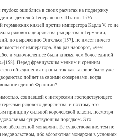
 глубоко ошиблись в своих расчетах на поддержку
один из деятелей Генеральных Штатов 1576 г.
й германских князей против императора Карла V, то не
деалы рядового дворянства-рыцарства в Германии,
вий, по выражению Энгельса[157], не имеет ничего
исимости от императора. Как раз наоборот, «чем
лабее и малочисленнее были князья, чем более единой
о»[158]. Перед французским мелким и средним
еского объединения страны, так как таковое было уже
дворянство пойдет за своими сюзеренами, когда
твование единой Франции?
имостью, совпавшей с интересами господствующего
интересами рядового дворянства, и поэтому это
ным принципу сильной королевской власти, несмотря
 недовольным существующим порядком. Это
рою абсолютной монархии. Ее существование, тем не
им недовольством, ибо абсолютная монархия в условиях