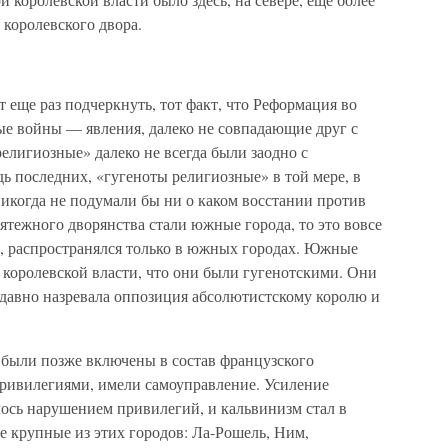
королевского двора.
 еще раз подчеркнуть, тот факт, что Реформация во
е войны — явления, далеко не совпадающие друг с
елигиозные» далеко не всегда были заодно с
дь последних, «гугеноты религиозные» в той мере, в
 никогда не подумали бы ни о каком восстании против
мятежного дворянства стали южные города, то это вовсе
ой, распространялся только в южных городах. Южные
 королевской власти, что они были гугенотскими. Они
 давно назревала оппозиция абсолютистскому королю и
были позже включены в состав французского
привилегиями, имели самоуправление. Усиление
лось нарушением привилегий, и кальвинизм стал в
е крупные из этих городов: Ла-Рошель, Ним,