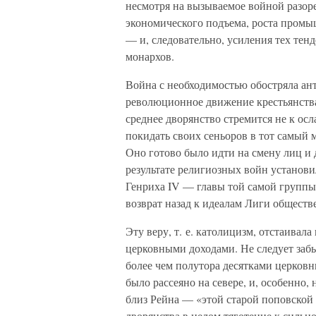
несмотря на вызываемое войной разоре
экономического подъема, роста промыш
— и, следовательно, усиления тех тен
монархов.
Война с необходимостью обостряла ан
революционное движение крестьянства 
среднее дворянство стремится не к осл
покидать своих сеньоров в тот самый м
Оно готово было идти на смену лиц и д
результате религиозных войн установи
Генриха IV — главы той самой группы 
возврат назад к идеалам Лиги обществ
Эту веру, т. е. католицизм, отстаивала 
церковными доходами. Не следует забы
более чем полутора десятками церков
было рассеяно на севере, и, особенно,
близ Рейна — «этой старой поповской 
дворянства в целом тяготение к сильно