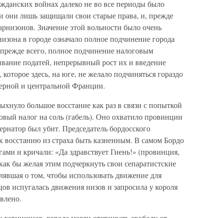
ажданских войнах далеко не во все периоды было
 они лишь защищали свои старые права, и, прежде
гарнизонов. Значение этой вольности было очень
низона в городе означало полное подчинение города
 прежде всего, полное подчинение налоговым
ивание податей, непрерывный рост их и введение
которое здесь, на юге, не желало подчиняться гораздо
ерной и центральной Франции.
ыхнуло большое восстание как раз в связи с попыткой
новый налог на соль (габель). Оно охватило провинции
ернатор был убит. Председатель бордосского
 восстанию из страха быть казненным. В самом Бордо
ами и кричали: «Да здравствует Гиень!» (провинция,
как бы желая этим подчеркнуть свои сепаратистские
лявшая о том, чтобы использовать движение для
цов испугалась движения низов и запросила у короля
влено.
х гарнизонов, города могли отстаивать свободу от