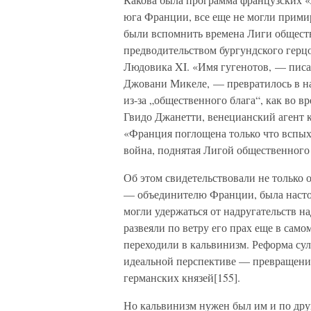
юга Франции, все еще не могли прими
были вспомнить времена Лиги обществ
предводительством бургундского герц
Людовика XI. «Имя гугенотов, — писа
Джовани Микеле, — превратилось в наз
из-за „общественного блага“, как во 
Гвидо Джанетти, венецианский агент к
«Франция поглощена только что вспых
война, поднятая Лигой общественного 
Об этом свидетельствовали не только 
— объединителю Франции, была настоль
могли удержаться от надругательств н
развеяли по ветру его прах еще в сам
переходили в кальвинизм. Реформа су
идеальной перспективе — превращение
германских князей[155].
Но кальвинизм нужен был им и по др