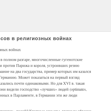
сов в религиозных войнах
зных войнах
а в полном разгаре, многочисленные гугенотские
и против Парижа и короля, устроивших резню
ние на два государства, пример которых им казался
ерманию. Может показаться на первый взгляд
казались почти одинаковыми. Но для XVI в. такая
ни видели господство «лучших» людей (optimates,
ъединенных в Парламенте, в Германии эти же люди
«лучших» людей? Крупные сеньоры, главным образом