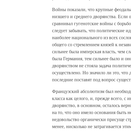
Войны показали, что крупные феодалы
низшего и среднего дворянства. Если 
сравнивал гугенотские войны с борьбо
следует забывать, что политические и
наиболее национального из всех сосло
общего со стремлением князей к незав
сильнее была имперская власть, чем с
была Германия, тем сильнее было и он
дворянством не стояла задача политич
осуществлено. Но значило ли это, что 
последние поставят под вопрос сущес
Французский абсолютизм был необход
класса как целого, и, прежде всего, с 
дворянство, в основном, осталось вер
на то, что оно имело основания быть
недовольство органически присуще ст
менее, нисколько не затрагивается эт