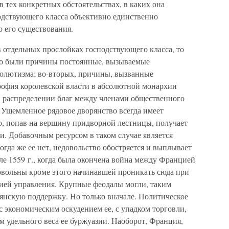
 тех конкретных обстоятельствах, в каких она
одствующего класса объективно единственно
 его существования.
в отдельных прослойках господствующего класса, то
это были причины постоянные, вызываемые
солютизма; во-вторых, причины, вызванные
рофия королевской власти в абсолютной монархии
 в распределении благ между членами общественного
. Ущемленное рядовое дворянство всегда имеет
о, попав на вершину придворной лестницы, получает
и. Добавочным ресурсом в таком случае является
огда же ее нет, недовольство обостряется и выплывает
ле 1559 г., когда была окончена война между Францией
овольны кроме этого начинавшей проникать сюда при
цией управления. Крупные феодалы могли, таким
рянскую поддержку. Но только вначале. Политическое
с экономическим оскудением ее, с упадком торговли,
 удельного веса ее буржуазии. Наоборот, Франция,