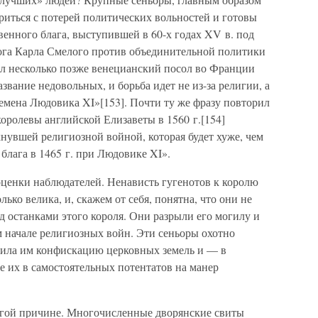
риться с потерей политических вольностей и готовы
енного блага, выступившей в 60-х годах XV в. под
ога Карла Смелого против объединительной политики
л несколько позже венецианский посол во Франции
вание недовольных, и борьба идет не из-за религии, а
времена Людовика XI»[153]. Почти ту же фразу повторил
оролевы английской Елизаветы в 1560 г.[154]
нувшей религиозной войной, которая будет хуже, чем
блага в 1465 г. при Людовике XI».
оценки наблюдателей. Ненависть гугенотов к королю
ко велика, и, скажем от себя, понятна, что они не
ад останками этого короля. Они разрыли его могилу и
ом начале религиозных войн. Эти сеньоры охотно
лила им конфискацию церковных земель и — в
 их в самостоятельных потентатов на манер
угой причине. Многочисленные дворянские свиты