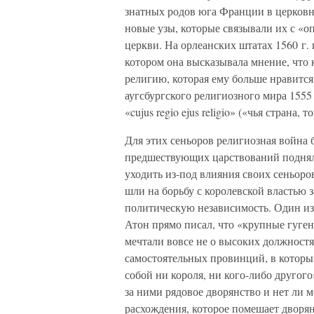
знатных родов юга Франции в церковн
новые узы, которые связывали их с «
церкви. На орлеанских штатах 1560 г.
котором она высказывала мнение, что 
религию, которая ему больше нравится
аугсбургского религиозного мира 1555 
«cujus regio ejus religio» («чья страна, т
Для этих сеньоров религиозная война
предшествующих царствований подняли
уходить из-под влияния своих сеньоро
шли на борьбу с королевской властью з
политическую независимость. Один и
Атон прямо писал, что «крупные гуге
мечтали вовсе не о высоких должностях
самостоятельных провинций, в котор
собой ни короля, ни кого-либо другого
за ними рядовое дворянство и нет ли 
расхождения, которое помешает дворян