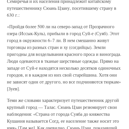
Семиречья и их населения принадлежит китайскому
путешественнику Сюань Цзану, посетившему страну в
630 г.:
«Пройдя более 500 ли на северо-запад от Прозрачного
озера (Иссык-Куль), прибыли в город Суй-е (Суяб). Этот
город в окружности 6–7 ли. В нем смешанно живут
торговцы из разных стран и ху (согдийцы). Земли
пригодны для возделывания красного проса и винограда.
Люди одеваются в тканые шерстяные одежды. Прямо на
западе от Суй-е находятся несколько десятков одиночных
городов, и в каждом из них свой старейшина. Хотя они
не зависят один от другого, но все подчиняются тюркам»
[Зуев].
Теми же словами характеризует путешественник другой
крупный город — Талас. Сюань Цзан резюмирует свои
наблюдения: «Страна от города Суяба до княжества
Кушания называется Согд, ее население также носит это
имя» [Там же]. Как очевидно, Сюань Цзан, показавший