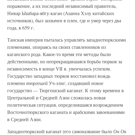
поражение, а их последний независимый правитель,
Нивар Ышбара-ябгу-каган (Ашина Хэлу китайских
источников), был захвачен в плен, где и умер через два
года, в 659 г.
Танская империя пыталась управлять западнотюркскими
племенами, опираясь на своих ставленников из
каганского рода. Какое-то время эти методы были
действенными, но непрекращавшаяся борьба тюрков за
независимость в конце VII в. увенчалась успехом.
Государство западных тюрков восстановил вождь
племени
тюргешей
Уч-элиг, создавший новое
государство — Тюргешский каганат. К этому времени в
Центральной и Средней Азии сложилась новая
политическая ситуация, определившаяся возрождением
Восточнотюркского каганата и арабскими завоеваниями
в Средней Азии.
Западнотюркский каганат (его самоназвание было
Он Ок