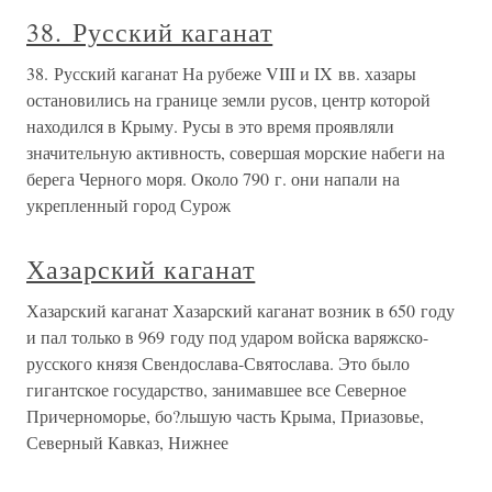
38. Русский каганат
38. Русский каганат На рубеже VIII и IX вв. хазары
остановились на границе земли русов, центр которой
находился в Крыму. Русы в это время проявляли
значительную активность, совершая морские набеги на
берега Черного моря. Около 790 г. они напали на
укрепленный город Сурож
Хазарский каганат
Хазарский каганат Хазарский каганат возник в 650 году
и пал только в 969 году под ударом войска варяжско-
русского князя Свендослава-Святослава. Это было
гигантское государство, занимавшее все Северное
Причерноморье, бо?льшую часть Крыма, Приазовье,
Северный Кавказ, Нижнее