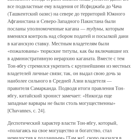
все подвластные ему владения от Исфиджаба до Чача
(Ташкентский оазис) на севере до территорий Южного
Афганистана и Северо-Западного Пакистана были
посланы уполномоченные кагана —
тудуны
, которым
вменялся контроль над сбором податей и посылкой дани
в каганскую ставку. Местным владетелям были
«пожалованы» тюркские титулы, как бы включавшие их
в административную иерархию каганата. Вместе с тем
Тон-ябгу стремился укрепить с крупнейшими из местных
владетелей личные связи; так, он выдал свою дочь за
наиболее сильного в Средней Азии владетеля —
правителя Самарканда. Подводя итоги правления Тон-
ябгу, китайский хронист замечает: «Никогда еще
западные варвары не были столь могущественны»
[Chavannes, с. 24].
Деспотический характер власти Тон-ябгу, который,
«полагаясь на свое могущество и богатство, стал
немилостив к подданным» [Там же], скоро оказался в