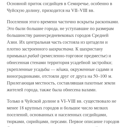
Основной приток согдийцев в Семиречье, особенно в
Чуйскую долину, приходится на VII–VIII вв.
Поселения этого времени частично вскрыты раскопками.
Это были большие города, не уступавшие по размерам
большинству раннесредневековых городов Средней
Азии. Их центральная часть состояла из цитадели и
плотно застроенного
шахристана.
К шахристану
примыкал
рабад
(ремесленно-торговое предместье) и
обнесенная стенами территория усадебной застройки;
укрепленные усадьбы —
кёшки
, окруженные садами и
виноградниками, отстояли друг от друга на 50–100 м.
Прилегающая местность, составлявшая пахотные земли
жителей города, также была обнесена валами.
Только в Чуйской долине в VI–VIII вв. существовало не
менее 18 крупных городов и большое число мелких
поселений, основанных и населенных согдийцами,
тюрками, сирийцами, персами. Первое описание городов