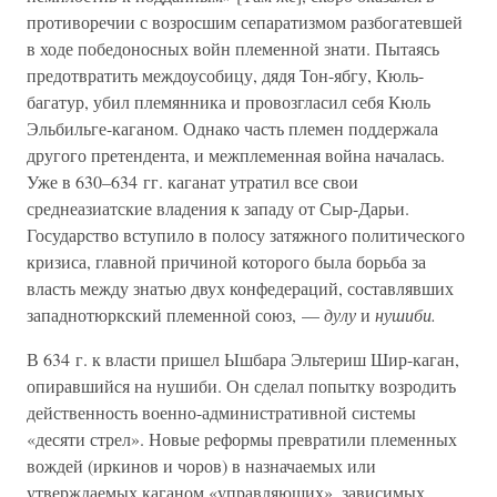
противоречии с возросшим сепаратизмом разбогатевшей
в ходе победоносных войн племенной знати. Пытаясь
предотвратить междоусобицу, дядя Тон-ябгу, Кюль-
багатур, убил племянника и провозгласил себя Кюль
Эльбильге-каганом. Однако часть племен поддержала
другого претендента, и межплеменная война началась.
Уже в 630–634 гг. каганат утратил все свои
среднеазиатские владения к западу от Сыр-Дарьи.
Государство вступило в полосу затяжного политического
кризиса, главной причиной которого была борьба за
власть между знатью двух конфедераций, составлявших
западнотюркский племенной союз, —
дулу
и
нушиби.
В 634 г. к власти пришел Ышбара Эльтериш Шир-каган,
опиравшийся на нушиби. Он сделал попытку возродить
действенность военно-административной системы
«десяти стрел». Новые реформы превратили племенных
вождей (иркинов и чоров) в назначаемых или
утверждаемых каганом «управляющих», зависимых