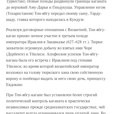
Туркестан). Новые походы раздвинули границы каганата
до верховий Аму-Дарьи и Гиндукуша. Управление югом
(Тохаристаном) Тон-ябгу передал своему сыну, Тарду-
шаду, ставка которого находилась в Кундузе.
Реализуя договорные отношения с Византией, Тон-ябгу-
каган принял личное участие в третьем походе
императора Ираклия в Закавказье (627–628 гг.). Тюрки
захватили огромную добычу во взятых ими Чоре
(Дербенте) и Тбилиси. Апофеозом успехов Тон-ябгу-
кагана была его встреча с Ираклием под стенами
Тбилиси, во время которой византийский император
возложил на голову тюркского хана свою собственную
корону и пообещал выдать за него свою дочь, принцессу
Евдокию.
При Тон-ябгу-кагане был установлен более строгий
политический контроль каганата в практически
независимых прежде среднеазиатских государствах, чей
вассалитет всегда ограничивался лишь уплатой дани. Во