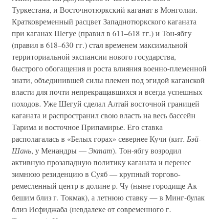
Туркестана, и Восточнотюркский каганат в Монголии.
Кратковременный расцвет Западнотюркского каганата
при каганах Шегуе (правил в 611–618 гг.) и Тон-ябгу
(правил в 618–630 гг.) стал временем максимальной
территориальной экспансии нового государства,
быстрого обогащения и роста влияния военно-племенной
знати, объединившей силы племен под эгидой каганской
власти для почти непрекращавшихся и всегда успешных
походов. Уже Шегуй сделал Алтай восточной границей
каганата и распространил свою власть на весь бассейн
Тарима и восточное Припамирье. Его ставка
располагалась в «Белых горах» севернее Кучи (кит.
Бэй-
Шань
, у Менандры —
Эктат
). Тон-ябгу возродил
активную прозападную политику каганата и перенес
зимнюю резиденцию в Суяб — крупный торгово-
ремесленный центр в долине р. Чу (ныне городище Ак-
бешим близ г. Токмак), а летнюю ставку — в Минг-булак
близ Исфиджаба (невдалеке от современного г.