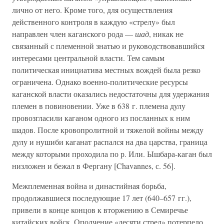
лично от него. Кроме того, для осуществления
действенного контроля в каждую «стрелу» был
направлен член каганского рода —
шад
, никак не
связанный с племенной знатью и руководствовавшийся
интересами центральной власти. Тем самым
политическая инициатива местных вождей была резко
ограничена. Однако военно-политические ресурсы
каганской власти оказались недостаточны для удержания
племен в повиновении. Уже в 638 г. племена дулу
провозгласили каганом одного из посланных к ним
шадов. После кровопролитной и тяжелой войны между
дулу и нушиби каганат распался на два царства, граница
между которыми проходила по р. Или. Ышбара-каган был
низложен и бежал в Фергану [Chavannes, с. 56].
Межплеменная война и династийная борьба,
продолжавшиеся последующие 17 лет (640–657 гг.),
привели в конце концов к вторжению в Семиречье
китайских войск. Ополчение «десяти стрел» потерпело