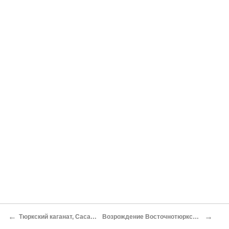
←
→
Тюркский каганат, Сасанидский Иран и Византия. Шелковый путь
Возрождение Восточнотюркского каганата. Тюргешский каганат. Борьба с арабами