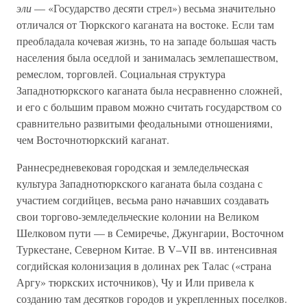
эли
— «Государство десяти стрел») весьма значительно
отличался от Тюркского каганата на востоке. Если там
преобладала кочевая жизнь, то на западе большая часть
населения была оседлой и занималась землепашеством,
ремеслом, торговлей. Социальная структура
Западнотюркского каганата была несравненно сложней,
и его с большим правом можно считать государством со
сравнительно развитыми феодальными отношениями,
чем Восточнотюркский каганат.
Раннесредневековая городская и земледельческая
культура Западнотюркского каганата была создана с
участием согдийцев, весьма рано начавших создавать
свои торгово-земледельческие колонии на Великом
Шелковом пути — в Семиречье, Джунгарии, Восточном
Туркестане, Северном Китае. В V–VII вв. интенсивная
согдийская колонизация в долинах рек Талас («страна
Аргу» тюркских источников), Чу и Или привела к
созданию там десятков городов и укрепленных поселков.