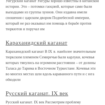
Уйгурский каганат Уйгуры хорошо известны в китайской
истории. Это – потомки гаоцзюй, которые сами были
выходцами из группы хуннов. Они издавна имели
сношения с царским двором Поднебесной империи,
который не раз оказывал им помощь в борьбе против
тюркютов и поручал им
Караханидский каганат
Караханидский каганат В IX в. наиболее значительным
тюркским племенем Семиречья были карлуки, кочевья
которых тянулись на огромном расстоянии – от долины
Таласа до Тарима в Восточном Туркестане. Кочевья эти
во многих местах шли вдоль караванного пути и с юга
обходили
Русский каганат. IX век
Русский каганат. IX век Рассмотрим проблему