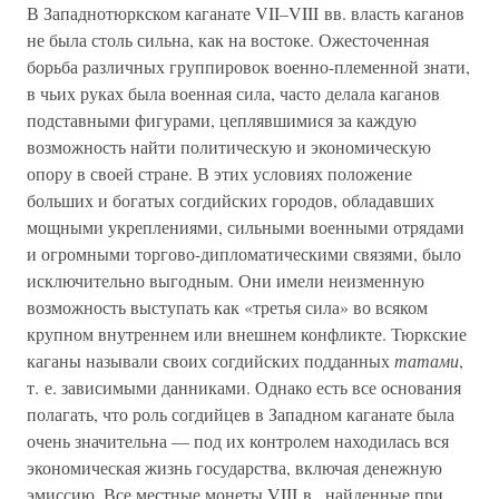
В Западнотюркском каганате VII–VIII вв. власть каганов
не была столь сильна, как на востоке. Ожесточенная
борьба различных группировок военно-племенной знати,
в чьих руках была военная сила, часто делала каганов
подставными фигурами, цеплявшимися за каждую
возможность найти политическую и экономическую
опору в своей стране. В этих условиях положение
больших и богатых согдийских городов, обладавших
мощными укреплениями, сильными военными отрядами
и огромными торгово-дипломатическими связями, было
исключительно выгодным. Они имели неизменную
возможность выступать как «третья сила» во всяком
крупном внутреннем или внешнем конфликте. Тюркские
каганы называли своих согдийских подданных
татами
,
т. е. зависимыми данниками. Однако есть все основания
полагать, что роль согдийцев в Западном каганате была
очень значительна — под их контролем находилась вся
экономическая жизнь государства, включая денежную
эмиссию. Все местные монеты VIII в., найденные при