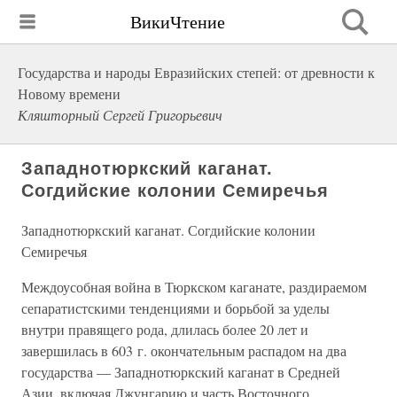
ВикиЧтение
Государства и народы Евразийских степей: от древности к
Новому времени
Кляшторный Сергей Григорьевич
Западнотюркский каганат.
Согдийские колонии Семиречья
Западнотюркский каганат. Согдийские колонии
Семиречья
Междоусобная война в Тюркском каганате, раздираемом
сепаратистскими тенденциями и борьбой за уделы
внутри правящего рода, длилась более 20 лет и
завершилась в 603 г. окончательным распадом на два
государства — Западнотюркский каганат в Средней
Азии, включая Джунгарию и часть Восточного