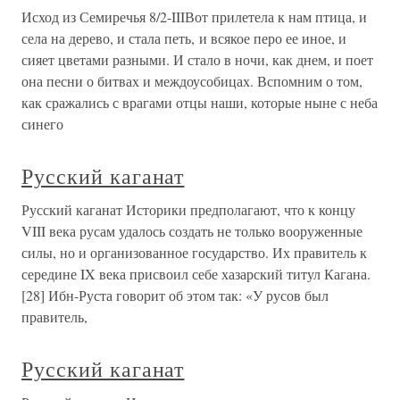
Исход из Семиречья 8/2-IIIВот прилетела к нам птица, и
села на дерево, и стала петь, и всякое перо ее иное, и
сияет цветами разными. И стало в ночи, как днем, и поет
она песни о битвах и междоусобицах. Вспомним о том,
как сражались с врагами отцы наши, которые ныне с неба
синего
Русский каганат
Русский каганат Историки предполагают, что к концу
VIII века русам удалось создать не только вооруженные
силы, но и организованное государство. Их правитель к
середине IX века присвоил себе хазарский титул Кагана.
[28] Ибн-Руста говорит об этом так: «У русов был
правитель,
Русский каганат