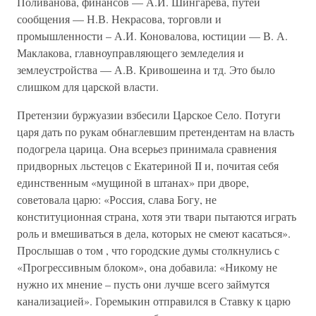
Поливанова, финансов — А.И. Шингарева, путей
сообщения — Н.В. Некрасова, торговли и
промышленности – А.И. Коновалова, юстиции — В. А.
Маклакова, главноуправляющего земледелия и
землеустройства — А.В. Кривошеина и тд. Это было
слишком для царской власти.
Претензии буржуазии взбесили Царское Село. Потуги
царя дать по рукам обнаглевшим претендентам на власть
подогрела царица. Она всерьез принимала сравнения
придворных льстецов с Екатериной II и, почитая себя
единственным «мущиной в штанах» при дворе,
советовала царю: «Россия, слава Богу, не
конституционная страна, хотя эти твари пытаются играть
роль и вмешиваться в дела, которых не смеют касаться».
Прослышав о том , что городские думы столкнулись с
«Прогрессивным блоком», она добавила: «Никому не
нужно их мнение – пусть они лучше всего займутся
канализацией». Горемыкин отправился в Ставку к царю