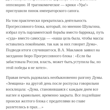
оппозицию. И трагикомическое — крики «Ура!»
приглушили пинок императорского сапога.
На том практически прекратилась деятельность
Прогрессивного блока, который, по мнению Шульгина,
избрал путь парламентской борьбы вместо баррикад, путь
«суда» вместо самосуда — «наша цель была, чтобы массы
оставались покойными, так как за них говорит Дума».
Подводя итоги случившегося, В.А. Маклаков заявил на
заседании бюро Прогрессивного блока : «Если бы
забастовала Россия, власть, может 6ыть,уступила бы, но
этой победы я не хотел».
Правая печать радовалась необыкновенно разгону Думы.
«Земщина» на другой день после роспуска говорильни
восклицала: «Дума, становившаяся с каждым днем все
наглее и крамольнее, временно закрыта. Все подлейшие
происки желтого блока с предателями во главе
разлетелись в прах…»