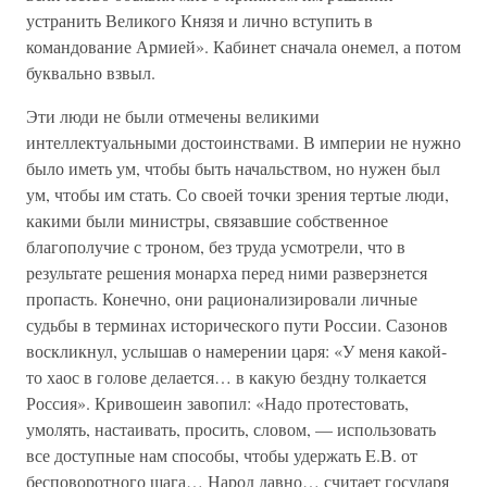
устранить Великого Князя и лично вступить в
командование Армией». Кабинет сначала онемел, а потом
буквально взвыл.
Эти люди не были отмечены великими
интеллектуальными достоинствами. В империи не нужно
было иметь ум, чтобы быть начальством, но нужен был
ум, чтобы им стать. Со своей точки зрения тертые люди,
какими были министры, связавшие собственное
благополучие с троном, без труда усмотрели, что в
результате решения монарха перед ними разверзнется
пропасть. Конечно, они рационализировали личные
судьбы в терминах исторического пути России. Сазонов
воскликнул, услышав о намерении царя: «У меня какой-
то хаос в голове делается… в какую бездну толкается
Россия». Кривошеин завопил: «Надо протестовать,
умолять, настаивать, просить, словом, — использовать
все доступные нам способы, чтобы удержать E.В. от
бесповоротного шага… Народ давно… считает государя