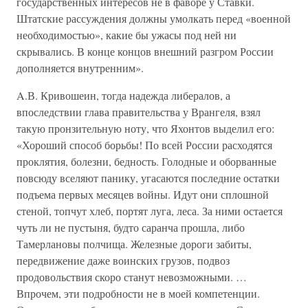
государственных интересов не в фаворе у Ставки.
Штатские рассуждения должны умолкать перед «военной
необходимостью», какие бы ужасы под ней ни
скрывались. В конце концов внешний разгром России
дополняется внутренним».
A.В. Кривошеин, тогда надежда либералов, а
впоследствии глава правительства у Врангеля, взял
такую пронзительную ноту, что Яхонтов выделил его:
«Хороший способ борьбы! По всей России расходятся
проклятия, болезни, бедность. Голодные и оборванные
повсюду вселяют панику, угасаются последние остатки
подъема первых месяцев войны. Идут они сплошной
стеной, топчут хлеб, портят луга, леса. За ними остается
чуть ли не пустыня, будто саранча прошла, либо
Тамерлановы полчища. Железные дороги забиты,
передвижение даже воинских грузов, подвоз
продовольствия скоро станут невозможными. …
Впрочем, эти подробности не в моей компетенции.