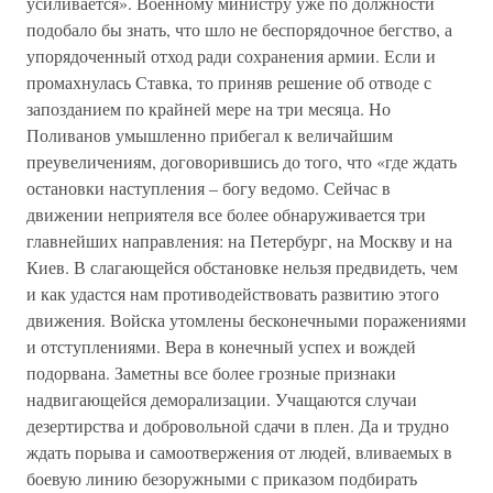
усиливается». Военному министру уже по должности
подобало бы знать, что шло не беспорядочное бегство, а
упорядоченный отход ради сохранения армии. Если и
промахнулась Ставка, то приняв решение об отводе с
запозданием по крайней мере на три месяца. Но
Поливанов умышленно прибегал к величайшим
преувеличениям, договорившись до того, что «где ждать
остановки наступления – богу ведомо. Сейчас в
движении неприятеля все более обнаруживается три
главнейших направления: на Петербург, на Москву и на
Киев. В слагающейся обстановке нельзя предвидеть, чем
и как удастся нам противодействовать развитию этого
движения. Войска утомлены бесконечными поражениями
и отступлениями. Вера в конечный успех и вождей
подорвана. Заметны все более грозные признаки
надвигающейся деморализации. Учащаются случаи
дезертирства и добровольной сдачи в плен. Да и трудно
ждать порыва и самоотвержения от людей, вливаемых в
боевую линию безоружными с приказом подбирать