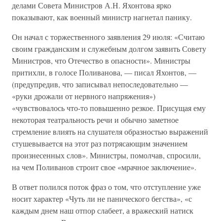
делами Совета Министров А.Н. Яхонтова ярко
показывают, как военный министр нагнетал панику.
Он начал с торжественного заявления 29 июля: «Считаю
своим гражданским и служебным долгом заявить Совету
Министров, что Отечество в опасности». Министры
притихли, в голосе Поливанова, — писал Яхонтов, —
(предупредив, что записывал непоследовательно —
«руки дрожали от нервного напряжения»)
«чувствовалось что-то повышенно резкое. Присущая ему
некоторая театральность речи и обычно заметное
стремление влиять на слушателя образностью выражений
стушевывается на этот раз потрясающим значением
произнесенных слов». Министры, помолчав, спросили,
на чем Поливанов строит свое «мрачное заключение».
В ответ полился поток фраз о том, что отступление уже
носит характер «Чуть ли не панического бегства», «с
каждым днем наш отпор слабеет, а вражеский натиск