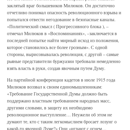
заклятый враг большевиков Милюков. Он достаточно
отчетливо понимал опасность революционного взрыва и
попытался отвести негодование в безопасные каналы.
«Политический смысл ( Прогрессивного блока ), –
отмечал Милюков в «Воспоминаниях», –заключается в
последней попытке найти мирный исход из положения,
которое становилось все более грозным». С одной
стороны, вырисовывалась революция, с другой – самые
рьяные представители буржуазии требовали немедленно
взять власть в руки, создав явочным путем Думу.
На партийной конференции кадетов в июле 1915 года
Милюков воззвал к своим единомышленникам:
«Требование Государственной Думы должно быть
поддержано властным требованием народных масс,
другими словами, в защиту их необходимо
революционное выступление… Неужели об этом не
думают те, кто с таким легкомыслием бросает лозунг о
какой-то явочной Думе?» Они «играют с огнем…