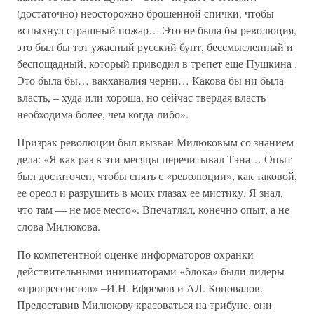
(достаточно) неосторожно брошенной спички, чтобы
вспыхнул страшный пожар… Это не была бы революция,
это был бы тот ужасный русский бунт, бессмысленный и
беспощадный, который приводил в трепет еще Пушкина .
Это была бы… вакханалия черни… Какова бы ни была
власть, – худа или хороша, но сейчас твердая власть
необходима более, чем когда-либо».
Призрак революции был вызван Милюковым со знанием
дела: «Я как раз в эти месяцы перечитывал Тэна… Опыт
был достаточен, чтобы снять с «революции», как таковой,
ее ореол и разрушить в моих глазах ее мистику. Я знал,
что там — не мое место». Впечатлял, конечно опыт, а не
слова Милюкова.
По компетентной оценке информаторов охранки
действительными инициаторами «блока» были лидеры
«прогрессистов» –И.Н. Ефремов и АЛ. Коновалов.
Предоставив Милюкову красоваться на трибуне, они