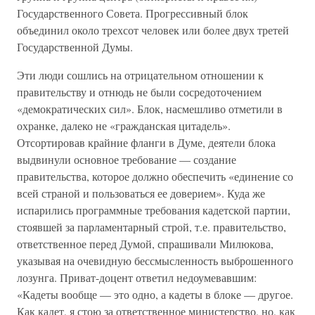
Государственного Совета. Прогрессивный блок
объединил около трехсот человек или более двух третей
Государственной Думы.
Эти люди сошлись на отрицательном отношении к
правительству и отнюдь не были сосредоточением
«демократических сил». Блок, насмешливо отметили в
охранке, далеко не «гражданская цитадель».
Отсортировав крайние фланги в Думе, деятели блока
выдвинули основное требование — создание
правительства, которое должно обеспечить «единение со
всей страной и пользоваться ее доверием». Куда же
испарились программные требования кадетской партии,
стоявшей за парламентарный строй, т.е. правительство,
ответственное перед Думой, спрашивали Милюкова,
указывая на очевидную бессмысленность выброшенного
лозунга. Приват-доцент ответил недоумевавшим:
«Кадеты вообще — это одно, а кадеты в блоке — другое.
Как кадет, я стою за ответственное министерство, но, как