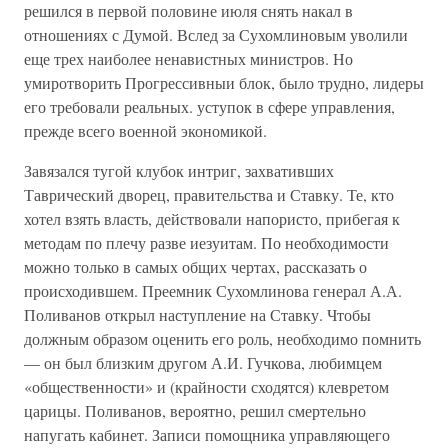
решился в первой половине июля снять накал в
отношениях с Думой. Вслед за Сухомлиновым уволили
еще трех наиболее ненавистных министров. Но
умиротворить Прогрессивныи блок, было трудно, лидеры
его требовали реальных. уступок в сфере управления,
прежде всего военной экономикой.
Завязался тугой клубок интриг, захвативших
Таврический дворец, правительства и Ставку. Те, кто
хотел взять власть, действовали напористо, прибегая к
методам по плечу разве иезуитам. По необходимости
можно только в самых общих чертах, рассказать о
происходившем. Преемник Сухомлинова генерал А.А.
Поливанов открыл наступление на Ставку. Чтобы
должным образом оценить его роль, необходимо помнить
— он был близким другом А.И. Гучкова, любимцем
«общественности» и (крайности сходятся) клевретом
царицы. Поливанов, вероятно, решил смертельно
напугать кабинет. Записи помощника управляющего