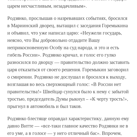
царем несчастливым, незадачливым».
Родзянко, прослышав о назревавших событиях, бросился
в Мариинский дворец, вытащил с заседания Горемыкина
и объявил, что уже написал царю: «Неужели государь,
неясно, что Вы добровольно отдадите Вашу
неприкосновенную Особу на суд народа, и это и есть
гибель России». Родзянко кричал, и голос его гулко
разносился по дворцу — правительство должно заставить
царя отказаться от своего решения. Горемыкин заговорил
о смирении. Родзянко не дослушал и бросился к выходу,
возглашая во весь сверхмощный голос: «В России нет
правительства!» Швейцар сунулся было к нему с забытой
тростью, председатель Думы рыкнул – «К черту трость!»,
прыгнул в автомобиль и был таков.
Родзянко блестяще оправдал характеристику, данную ему
давно Витте — «все-таки главное качество Родзянки не в
его уме, а в голосе — у него отличный бас». Впрочем,