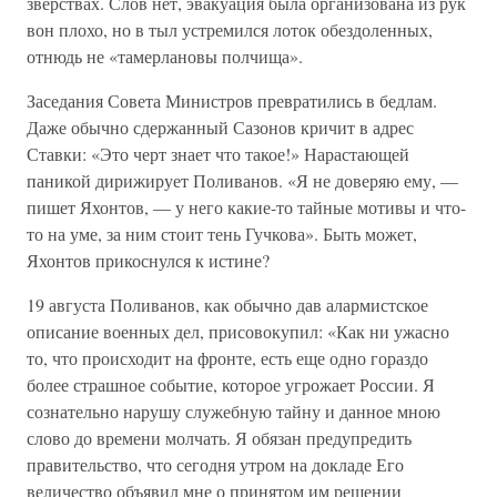
зверствах. Слов нет, эвакуация была организована из рук
вон плохо, но в тыл устремился лоток обездоленных,
отнюдь не «тамерлановы полчища».
Заседания Совета Министров превратились в бедлам.
Даже обычно сдержанный Сазонов кричит в адрес
Ставки: «Это черт знает что такое!» Нарастающей
паникой дирижирует Поливанов. «Я не доверяю ему, —
пишет Яхонтов, — у него какие-то тайные мотивы и что-
то на уме, за ним стоит тень Гучкова». Быть может,
Яхонтов прикоснулся к истине?
19 августа Поливанов, как обычно дав алармистское
описание военных дел, присовокупил: «Как ни ужасно
то, что происходит на фронте, есть еще одно гораздо
более страшное событие, которое угрожает России. Я
сознательно нарушу служебную тайну и данное мною
слово до времени молчать. Я обязан предупредить
правительство, что сегодня утром на докладе Его
величество объявил мне о принятом им решении