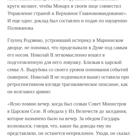
круги желают, чтобы Монарх в своем лице совместил
Управление страной и Верховное Главнокомандование».
И еще одно: доклад был составлен и подан по наущению
Поливанова.
Глупец Родзянко, устроивший истерику в Мариинском
дворце, не понимал, что проделывали в Думе под самым
его носом. Николай II легкомысленно вошел в
подготовленную для него ловушку. Близкая к царской
семье А. Вырубова со своего уровня понимания событий
(наверное, Николай II не поднимался выше) оставила при
ретроспективном взгляде трагикомическое описание, как
он возглавил армию:
«Ясно помню вечер, когда был созван Совет Министров
в Царском Селе. Я обедала у Их Величеств до заседания,
которое назначено было на вечер. За обедом Государь
волновался, говоря, что, какие бы доводы ему ни
представляли, он останется непреклонен. Уходя, он сказал