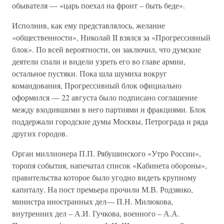
обывателя — «царь поехал на фронт – быть беде».
Исполнив, как ему представлялось, желание
«общественности», Николай II взялся за «Прогрессивный
блок». По всей вероятности, он заключил, что думские
деятели спали и видели узреть его во главе армии,
остальное пустяки. Пока шла шумиха вокруг
командования, Прогрессивный блок официально
оформился — 22 августа было подписано соглашение
между входившими в него партиями и фракциями. Блок
поддержали городские думы Москвы, Петрограда и ряда
других городов.
Орган миллионера П.П. Рябушинского «Утро России»,
торопя события, напечатал список «Кабинета обороны»,
правительства которое было угодно видеть крупному
капиталу. На пост премьера прочили М.В. Родзянко,
министра иностранных дел— П.Н. Милюкова,
внутренних дел – А.И. Гучкова, военного – А.А.