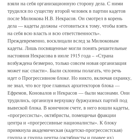
взяли на себя организационную сторону дела. С ними
трудился по существу второй человек в партии кадетов
после Милюкова H.В. Некрасов. Он смотрел в корень
дела — кадеты должны «готовиться к тому, чтобы взять
на себя всю власть и всю ответственность».
Преждевременно, восклицали вслед за Милюковым
кадеты. Лишь посвященные могли понять решительные
настояния Некрасова в июле 1915 года – «Страна
возбуждена безмерно, только совсем новая организация
может нас спасти». Были склонны полагать, что речь
идет о Прогрессивном блоке. Но никто, включая охранку,
не знал, что все трое главных архитекторов блока —
Ефремов, Коновалов и Некрасов — были масонами. Они
трудились, организуя верхушку буржуазных партий под
вывеской блока. В конечном счете, в него вошли кадеты,
«прогрессисты», октябристы, помещичьи фракции
центра и «прогрессивные националисты». К блоку
примкнула академическая (кадетско-прогрессистская)
группа и группа центра (октябристы и правее их)