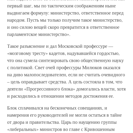
первый шаг, мы по тактическим соображениям ныне
выдвигаем формулу: министерство, ответственное перед
народом. Пусть мы только получим такое министерство,
и оно силою вещей скоро превратится в ответственное
парламентское министерство».
Такое разъяснение и дал Московской профессуре —
«мозговому тресту» кадетов, надувавшейся гордостью,
что она сумела синтезировать свою общественную науку
с политикой. Свет очей профессуры Милюков оказался
на диво малопоследователен, если не считать очевидного
– цель оправдывает средства. А цель состояла в том, что
деятели «Прогрессивного блока» домогались власти, хотя
и расходились в отношении методов достижения ее.
Блок сплачивался на бесконечных совещаниях, и
намерения его руководителей не могли остаться в тайне
от двора и правительства. Царь по наущению группы
«либеральных» министров во главе с Кривошеиным