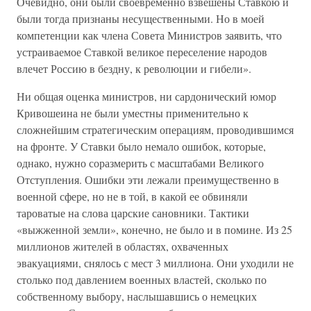
Очевидно, они были своевременно взвешены Ставкою и
были тогда признаны несущественными. Но в моей
компетенции как члена Совета Министров заявить, что
устраиваемое Ставкой великое переселение народов
влечет Россию в бездну, к революции и гибели».
Ни общая оценка министров, ни сардонический юмор
Кривошеина не были уместны применительно к
сложнейшим стратегическим операциям, проводившимся
на фронте. У Ставки было немало ошибок, которые,
однако, нужно соразмерить с масштабами Великого
Отступления. Ошибки эти лежали преимущественно в
военной сфере, но не в той, в какой ее обвиняли
тароватые на слова царские сановники. Тактики
«выжженной земли», конечно, не было и в помине. Из 25
миллионов жителей в областях, охваченных
эвакуациями, снялось с мест 3 миллиона. Они уходили не
столько под давлением военных властей, сколько по
собственному выбору, наслышавшись о немецких