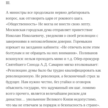
III.
А министры все продолжали нервно дебатировать
вопрос, как отговорить царя от рокового шага.
«Общественность» Не могла не внести свою лепту.
Московская городская дума отправляет приветствие
Николаю Николаевичу, уведомляя о своей резолюции с
заверениями в непоколебимом доверии. Горемыкин
изрекает на заседании кабинета: «Не отвечать всем этим
болтунам и не обращать на них внимания». Поливанов
вскинулся: нельзя проходить мимо и т.д. Обер-прокурор
Святейшего Синода А.Д. Самарин мягко втолковывает:
«Резолюцию думы было бы трудно квалифицировать как
революционную. Не революция, а бесконечный страх за
будущее. Нам нужно честно, без утайки и оговорок
объяснить государю, что задуманный им шаг, помимо
всего прочего, является величайшим риском для
династии… увольнение Великого Князя недопустимо,
что мы не отвечаем за порядок и безопасность в стране».