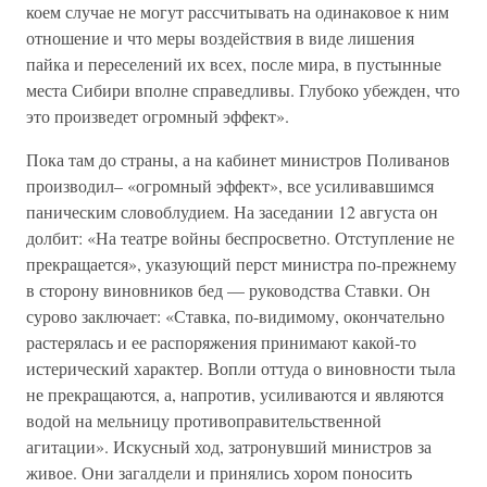
коем случае не могут рассчитывать на одинаковое к ним
отношение и что меры воздействия в виде лишения
пайка и переселений их всех, после мира, в пустынные
места Сибири вполне справедливы. Глубоко убежден, что
это произведет огромный эффект».
Пока там до страны, а на кабинет министров Поливанов
производил– «огромный эффект», все усиливавшимся
паническим словоблудием. На заседании 12 августа он
долбит: «На театре войны беспросветно. Отступление не
прекращается», указующий перст министра по-прежнему
в сторону виновников бед — руководства Ставки. Он
сурово заключает: «Ставка, по-видимому, окончательно
растерялась и ее распоряжения принимают какой-то
истерический характер. Вопли оттуда о виновности тыла
не прекращаются, а, напротив, усиливаются и являются
водой на мельницу противоправительственной
агитации». Искусный ход, затронувший министров за
живое. Они загалдели и принялись хором поносить