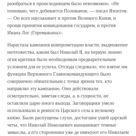
разобраться в происходившем было невозможно. «Не
понимаю, чего добивается Поливанов, — писал Яхонтов.
— Он всех науськивает и против Великого Князя, и
прошв принятия командования государем, и против
Ивана Лог (Горемыкина)».
Нарастала кампания компрометации власти, выдвижение
ничтожества, каким был Николай II, на первую линию
огня критики было необходимым предварительным
условием для ее успеха. Отсюда следовало, что взятие им
функции Верховиого Главнокомандующего было
совершенно обязательным с точки зрения тех, кто
направлял эту кампанию. Они действовали
осмотрительно, заметая следы, а, в сущности, не
оставляли царю иного выхода. Заговорщики умело
использовали и ревность Царского села к великому
князю. Были распущены слухи, достигшие ушей царской
четы, что Николай Николаевич вынашивает темные
замыслы, а его сторонники уже де именуют его Николаем