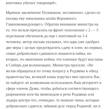
винтовки убитых товарищей».
Мрачное заключение Поливанов, несомненно, сделал из
письма ему начальника штаба Верховного
Главнокомандующего. Обратив внимание министра на
то, что нельзя присылать на фронт пополнение с 2 — 3-
недельным обучением да еще с винтовкой на 3-4
человека, автор письма указывал, что царь уже одобрил
две меры с целью предотвратить сдачу в плен, во-первых,
семьи добровольно сдавшихся лишаются пайка, во-
вторых, по окончании войны эти пленные будут высланы
в Сибирь для колонизации. Министра просили: «Не
желая обращаться по этому вопросу к Родзянко в обход
правительства, великий князь поручил мне просить Вас,
не найдете ли возможным использовать Ваш авторитет в
сфере членов Думы, чтобы добиться соответствующего
разрешения-хотя бы мимоходом в речи Родзянко или
лидера центра-что, очевидно, те нижние чины, которые
добровольно сдаются, забывая долг перед Родиной, ни в