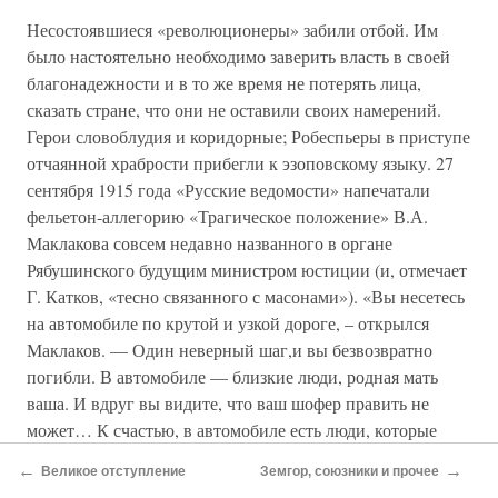
Несостоявшиеся «революционеры» забили отбой. Им
было настоятельно необходимо заверить власть в своей
благонадежности и в то же время не потерять лица,
сказать стране, что они не оставили своих намерений.
Герои словоблудия и коридорные; Робеспьеры в приступе
отчаянной храбрости прибегли к эзоповскому языку. 27
сентября 1915 года «Русские ведомости» напечатали
фельетон-аллегорию «Трагическое положение» В.А.
Маклакова совсем недавно названного в органе
Рябушинского будущим министром юстиции (и, отмечает
Г. Катков, «тесно связанного с масонами»). «Вы несетесь
на автомобиле по крутой и узкой дороге, – открылся
Маклаков. — Один неверный шаг,и вы безвозвратно
погибли. В автомобиле — близкие люди, родная мать
ваша. И вдруг вы видите, что ваш шофер править не
может… К счастью, в автомобиле есть люди, которые
умеют править машиной, им надо поскорее взяться за
←
→
Великое отступление
Земгор, союзники и прочее
руль. Но задача пересесть на полном ходу нелегка и