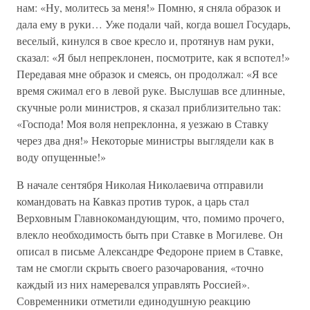
нам: «Ну, молитесь за меня!» Помню, я сняла образок и
дала ему в руки… Уже подали чай, когда вошел Государь,
веселый, кинулся в свое кресло и, протянув нам руки,
сказал: «Я был непреклонен, посмотрите, как я вспотел!»
Передавая мне образок и смеясь, он продолжал: «Я все
время сжимал его в левой руке. Выслушав все длинные,
скучные роли министров, я сказал приблизительно так:
«Господа! Моя воля непреклонна, я уезжаю в Ставку
через два дня!» Некоторые министры выглядели как в
воду опущенные!»
В начале сентября Николая Николаевича отправили
командовать на Кавказ против турок, а царь стал
Верховным Главнокомандующим, что, помимо прочего,
влекло необходимость быть при Ставке в Могилеве. Он
описал в письме Александре Федороне прием в Ставке,
там не смогли скрыть своего разочарования, «точно
каждый из них намеревался управлять Россией».
Современники отметили единодушную реакцию