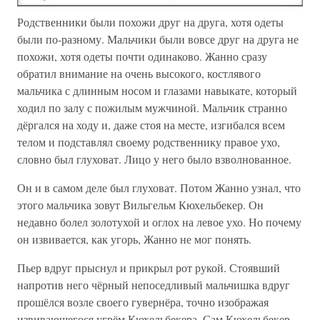
Родственники были похожи друг на друга, хотя одеты
были по-разному. Мальчики были вовсе друг на друга не
похожи, хотя одеты почти одинаково. Жанно сразу
обратил внимание на очень высокого, костлявого
мальчика с длинным носом и глазами навыкате, который
ходил по залу с пожилым мужчиной. Мальчик странно
дёргался на ходу и, даже стоя на месте, изгибался всем
телом и подставлял своему родственнику правое ухо,
словно был глуховат. Лицо у него было взволнованное.
Он и в самом деле был глуховат. Потом Жанно узнал, что
этого мальчика зовут Вильгельм Кюхельбекер. Он
недавно болел золотухой и оглох на левое ухо. Но почему
он извивается, как угорь, Жанно не мог понять.
Пьер вдруг прыснул и прикрыл рот рукой. Стоявший
напротив него чёрный непоседливый мальчишка вдруг
прошёлся возле своего гувернёра, точно изображая
извивающегося угрём Кюхельбекера. Сам Кюхельбекер