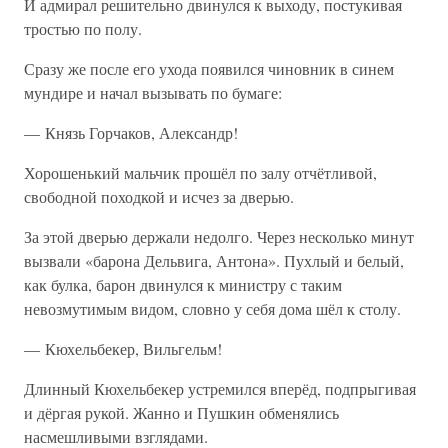
И адмирал решительно двинулся к выходу, постукивая
тростью по полу.
Сразу же после его ухода появился чиновник в синем
мундире и начал вызывать по бумаге:
— Князь Горчаков, Александр!
Хорошенький мальчик прошёл по залу отчётливой,
свободной походкой и исчез за дверью.
За этой дверью держали недолго. Через несколько минут
вызвали «барона Дельвига, Антона». Пухлый и белый,
как булка, барон двинулся к министру с таким
невозмутимым видом, словно у себя дома шёл к столу.
— Кюхельбекер, Вильгельм!
Длинный Кюхельбекер устремился вперёд, подпрыгивая
и дёргая рукой. Жанно и Пушкин обменялись
насмешливыми взглядами.