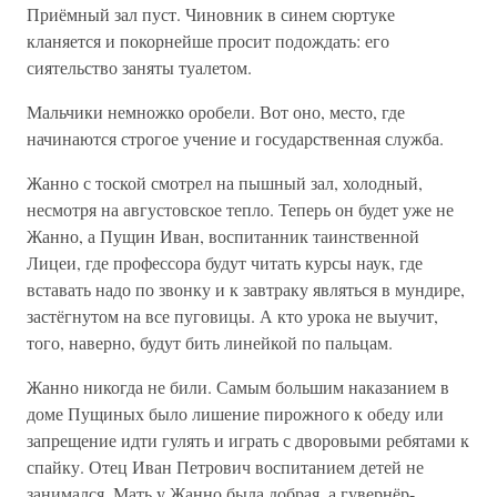
Приёмный зал пуст. Чиновник в синем сюртуке
кланяется и покорнейше просит подождать: его
сиятельство заняты туалетом.
Мальчики немножко оробели. Вот оно, место, где
начинаются строгое учение и государственная служба.
Жанно с тоской смотрел на пышный зал, холодный,
несмотря на августовское тепло. Теперь он будет уже не
Жанно, а Пущин Иван, воспитанник таинственной
Лицеи, где профессора будут читать курсы наук, где
вставать надо по звонку и к завтраку являться в мундире,
застёгнутом на все пуговицы. А кто урока не выучит,
того, наверно, будут бить линейкой по пальцам.
Жанно никогда не били. Самым большим наказанием в
доме Пущиных было лишение пирожного к обеду или
запрещение идти гулять и играть с дворовыми ребятами к
спайку. Отец Иван Петрович воспитанием детей не
занимался. Мать у Жанно была добрая, а гувернёр-