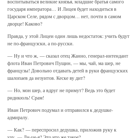
воспитываться великие князья, младшие братья самого
государя императора… И Лицея будет находиться в
Царском Селе, рядом с дворцом… нет, почти в самом
дворце! Каково?
Правда, у этой Лицеи один лишь недостаток: учить будут
не по-французски, а по-русски.
— Ну и что ж, — сказал отец Жанно, генерал-интендант
флота Иван Петрович Пущин, — мы, чай, ма шер, не
французы! Довольно отдавать детей в руки французских
шалопаев да иезуитов. Кеске ву дит?
— Но, мон шер, а вдруг не примут? Ведь это будет
ридикюль! Срам!
Иван Петрович подумал и отправился к дедушке-
адмиралу.
— Как? — переспросил дедушка, приложив руку к
уху. — Ли-це-я? Это что же такое?