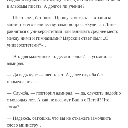
в альбомы писать. А долгое ли учение?
— Шесть лет, батюшка. Прошу заметить — в записке
министра его величеству задан вопрос: «Будет ли Лицея
равняться с университетами или занимать среднее место
между ними и гимназиями? Царский ответ был: „С
университетами“»…
— Это для мальчишек-то десяти годов? — усомнился
адмирал.
— Да ведь курс — шесть лет. А далее служба без
промедления…
— Служба, — повторил адмирал, — да, служить надобно
с молодых лет. А как не возьмут Ваню с Петей? Что
тогда?
— Надеюсь, батюшка, что вы не откажете замолвить
слово министру…