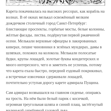
Карета покачивалась на высоких рессорах, как корабль на
волнах. В её окнах мелькал освежённый мелким
дождичком столичный город Санкт-Петербург:
блистающие проспекты, горбатые мосты, белые колонны,
жёлтые фасады, листва, подёрнутая первой ржавчиной
осени. Мелькали верховые офицеры в лакированных
киверах, пешие чиновники в зелёных мундирах, дамы в
шляпках, похожих на колокола. Мелькали полосатые
будки, крупы лошадей, золотые буквы кондитерских и
много интересного, чего и заметить не успеешь, потому
что карета ехала быстро, передний ездовый покрикивал,
а встречные извозчики сдерживали лошадей,
почтительно уступая дорогу карете адмирала Пущина.
Сам адмирал возвышался на главном сиденье, опираясь
на трость. На нём были белый парик с косичкой,
огромная треугольная шляпа и синий плащ, застёгнутый
маленькой серебряной головой льва.