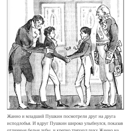
Жанно и младший Пушкин посмотрели друг на друга
исподлобья. И вдруг Пушкин широко улыбнулся, показав
отличные белые зубы, и крепко тряхнул руку Жанно на