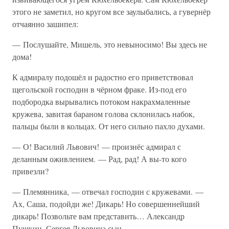
этого не заметил, но кругом все заулыбались, а гувернёр
отчаянно зашипел:
— Послушайте, Мишель, это невыносимо! Вы здесь не
дома!
К адмиралу подошёл и радостно его приветствовал
щегольской господин в чёрном фраке. Из-под его
подбородка вырывались потоком накрахмаленные
кружева, завитая бараном голова склонилась набок,
пальцы были в кольцах. От него сильно пахло духами.
— О! Василий Львович! — произнёс адмирал с
деланным оживлением. — Рад, рад! А вы-то кого
привезли?
— Племянника, — отвечал господин с кружевами. —
Ах, Саша, подойди же! Дикарь! Но совершеннейший
дикарь! Позвольте вам представить… Александр
Пушкин, Сергея Львовича сын.