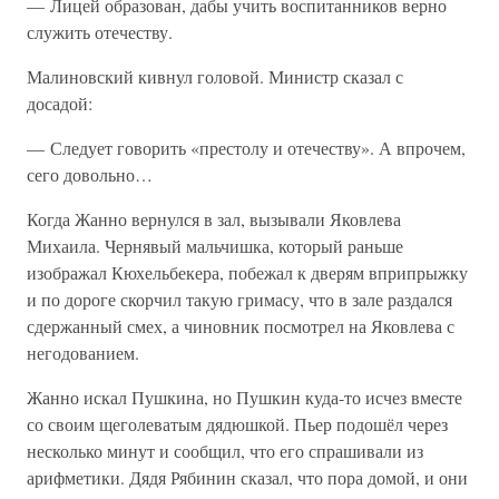
— Лицей образован, дабы учить воспитанников верно
служить отечеству.
Малиновский кивнул головой. Министр сказал с
досадой:
— Следует говорить «престолу и отечеству». А впрочем,
сего довольно…
Когда Жанно вернулся в зал, вызывали Яковлева
Михаила. Чернявый мальчишка, который раньше
изображал Кюхельбекера, побежал к дверям вприпрыжку
и по дороге скорчил такую гримасу, что в зале раздался
сдержанный смех, а чиновник посмотрел на Яковлева с
негодованием.
Жанно искал Пушкина, но Пушкин куда-то исчез вместе
со своим щеголеватым дядюшкой. Пьер подошёл через
несколько минут и сообщил, что его спрашивали из
арифметики. Дядя Рябинин сказал, что пора домой, и они