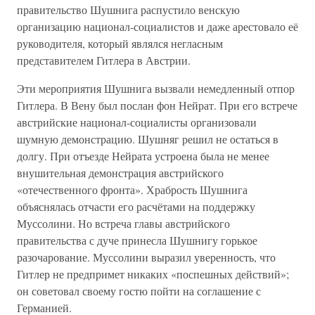
правительство Шушнига распустило венскую
организацию национал-социалистов и даже арестовало её
руководителя, который являлся негласным
представителем Гитлера в Австрии.
Эти мероприятия Шушнига вызвали немедленный отпор
Гитлера. В Вену был послан фон Нейрат. При его встрече
австрийские национал-социалисты организовали
шумную демонстрацию. Шушняг решил не остаться в
долгу. При отъезде Нейрата устроена была не менее
внушительная демонстрация австрийского
«отечественного фронта». Храбрость Шушнига
объяснялась отчасти его расчётами на поддержку
Муссолини. Но встреча главы австрийского
правительства с дуче принесла Шушнигу горькое
разочарование. Муссолини выразил уверенность, что
Гитлер не предпримет никаких «поспешных действий»;
он советовал своему гостю пойти на соглашение с
Германией.