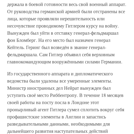
держала в боевой готовности весь свой военный аппарат.
От руководства германской армией были отстранены все
лица, которые проявляли нерешительность или
несочувствие проводимому Гитлером курсу на войну.
Вынужден был уйти в отставку генерал-фельдмаршал
фон Бломберг. На его место был назначен генерал
Кейтель. Геринг был возведён в звание генерал-
фельдмаршала. Сам Гитлер объявил себя верховным
главнокомандующим вооружёнными силами Германии.
Из государственного аппарата и дипломатического
ведомства были удалены все умеренные элементы.
Министр иностранных дел Нейрат вынужден был
уступить своё место Риббентропу. В течение 18 месяцев
своей работы на посту посла в Лондоне этот
пронырливый агент Гитлера сумел сплотить вокруг себя
профашистские элементы в Англии и запастись
разведывательными данными, необходимыми для
дальнейшего развития наступательных действий