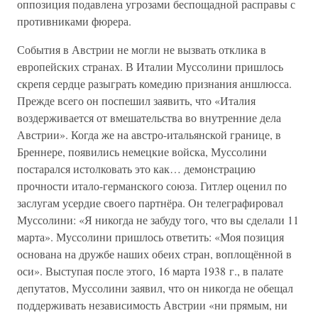
оппозиция подавлена угрозами беспощадной расправы с
противниками фюрера.
События в Австрии не могли не вызвать отклика в
европейских странах. В Италии Муссолини пришлось
скрепя сердце разыграть комедию признания аншлюсса.
Прежде всего он поспешил заявить, что «Италия
воздерживается от вмешательства во внутренние дела
Австрии». Когда же на австро-итальянской границе, в
Бреннере, появились немецкие войска, Муссолини
постарался истолковать это как… демонстрацию
прочности итало-германского союза. Гитлер оценил по
заслугам усердие своего партнёра. Он телеграфировал
Муссолини: «Я никогда не забуду того, что вы сделали 11
марта». Муссолини пришлось ответить: «Моя позиция
основана на дружбе наших обеих стран, воплощённой в
оси». Выступая после этого, 16 марта 1938 г., в палате
депутатов, Муссолини заявил, что он никогда не обещал
поддерживать независимость Австрии «ни прямым, ни