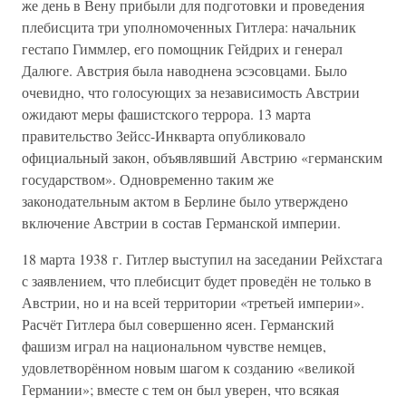
же день в Вену прибыли для подготовки и проведения
плебисцита три уполномоченных Гитлера: начальник
гестапо Гиммлер, его помощник Гейдрих и генерал
Далюге. Австрия была наводнена эсэсовцами. Было
очевидно, что голосующих за независимость Австрии
ожидают меры фашистского террора. 13 марта
правительство Зейсс-Инкварта опубликовало
официальный закон, объявлявший Австрию «германским
государством». Одновременно таким же
законодательным актом в Берлине было утверждено
включение Австрии в состав Германской империи.
18 марта 1938 г. Гитлер выступил на заседании Рейхстага
с заявлением, что плебисцит будет проведён не только в
Австрии, но и на всей территории «третьей империи».
Расчёт Гитлера был совершенно ясен. Германский
фашизм играл на национальном чувстве немцев,
удовлетворённом новым шагом к созданию «великой
Германии»; вместе с тем он был уверен, что всякая