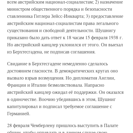
всем австрийским национал-социалистам; 2) назначение
министром общественного порядка и безопасности
ставленника Гитлера Зейсс-Инкварта; 3) предоставление
австрийским национал-социалистам права легального
существования и свободной деятельности. Шушнигу
приказано было дать ответ к 18 часам 15 февраля 1938 г.
Но австрийский канцлер уклонился от этого. Он выехал
из Берхтесгадена, не подписав соглашения.
Свидание в Берхтесгадене немедленно сделалось
достоянием гласности. В демократических кругах оно
вызвало взрыв возмущения. Но дипломатия Англии,
Франции и Италии безмолвствовала. Напрасно
австрийский канцлер ожидал её поддержки. Он оказался
в одиночестве. Воочию убедившись в этом, Шушниг
капитулировал и подписал требуемое соглашение с
Германией.
28 февраля Чемберлену пришлось выступить в Палате
общин, чтобы оправдать и в данном случае свою