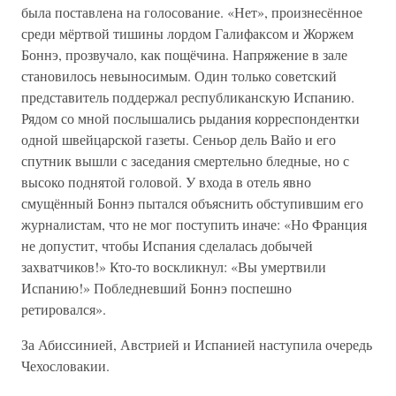
была поставлена на голосование. «Нет», произнесённое
среди мёртвой тишины лордом Галифаксом и Жоржем
Боннэ, прозвучало, как пощёчина. Напряжение в зале
становилось невыносимым. Один только советский
представитель поддержал республиканскую Испанию.
Рядом со мной послышались рыдания корреспондентки
одной швейцарской газеты. Сеньор дель Вайо и его
спутник вышли с заседания смертельно бледные, но с
высоко поднятой головой. У входа в отель явно
смущённый Боннэ пытался объяснить обступившим его
журналистам, что не мог поступить иначе: «Но Франция
не допустит, чтобы Испания сделалась добычей
захватчиков!» Кто-то воскликнул: «Вы умертвили
Испанию!» Побледневший Боннэ поспешно
ретировался».
За Абиссинией, Австрией и Испанией наступила очередь
Чехословакии.