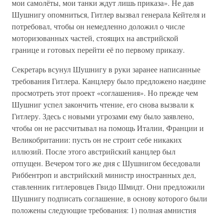
мои самолёты, мои танки ждут лишь приказа». Не дав
Шушнигу опомниться, Гитлер вызвал генерала Кейтеля и
потребовал, чтобы он немедленно доложил о числе
моторизованных частей, стоящих на австрийской
границе и готовых перейти её по первому приказу.
Секретарь всунул Шушнигу в руки заранее написанные
требования Гитлера. Канцлеру было предложено наедине
просмотреть этот проект «соглашения». Но прежде чем
Шушниг успел закончить чтение, его снова вызвали к
Гитлеру. Здесь с новыми угрозами ему было заявлено,
чтобы он не рассчитывал на помощь Италии, Франции и
Великобритании: пусть он не строит себе никаких
иллюзий. После этого австрийский канцлер был
отпущен. Вечером того же дня с Шушнигом беседовали
Риббентроп и австрийский министр иностранных дел,
ставленник гитлеровцев Гвидо Шмидт. Они предложили
Шушнигу подписать соглашение, в основу которого были
положены следующие требования: 1) полная амнистия