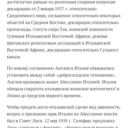
достигнутые раньше по различным спорным вопросам:
декларацию от 2 января 1937 г. относительно
Средиземного моря, соглашение относительно некоторых
областей на Среднем Востоке, декларации относительно
пропаганды, статута озера Таи, воинской повинности
туземцев Итальянской Восточной Африки, режима
британских религиозных ассоциаций в Итальянской
Восточной Африке, декларацию относительно Суэцкого
канала.
По новому соглашению Англия и Италия обязывались
установить между собой «добрососедские отношения».
Англия признавала захват Абиссинии Италией. Италия
обещала сократить итальянские воинские контингента! в
Ливии до пределов мирного времени.
Чтобы придать англо-итальянской сделке вид законности,
вопрос о признании прав Италии на Абиссинию внесён
был в Совет Лиги. 12 мая 1938 г. Галифакс предложил
Лиге «считаться с фактами». «Ничего нельзя выиграть и