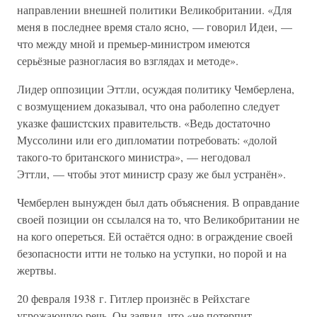
направлении внешней политики Великобритании. «Для
меня в последнее время стало ясно, — говорил Идеи, —
что между мной и премьер-министром имеются
серьёзные разногласия во взглядах и методе».
Лидер оппозиции Эттли, осуждая политику Чемберлена,
с возмущением доказывал, что она раболепно следует
указке фашистских правительств. «Ведь достаточно
Муссолини или его дипломатии потребовать: «долой
такого-то британского министра», — негодовал
Эттли, — чтобы этот министр сразу же был устранён».
Чемберлен вынужден был дать объяснения. В оправдание
своей позиции он ссылался на то, что Великобритании не
на кого опереться. Ей остаётся одно: в ограждение своей
безопасности итти не только на уступки, но порой и на
жертвы.
20 февраля 1938 г. Гитлер произнёс в Рейхстаге
угрожающую речь. Он заявил, что «не потерпит