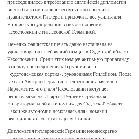
присоединилось к требованию английской дипломатии
во что бы то ни стало избегнуть столкновения с
правительством Гитлера и приложить все усилия для
мирного урегулирования взаимоотношений
Чехословакии с гитлеровской Германией.
Немецко-фашистская печать давно настаивала на
удовлетворении требований немцев в Судетской области
Чехословакии. Среди этих немцев активную пропаганду
в пользу присоединения к Германии вела
«судетонемецкая партия», руководимая Генлейном. После
захвата Австрии Германией генлейновцы заявили в
Парламенте, что и для Чехословакии наступает
решительный час. Партия Генлейна требовала
«территориальной автономии» для Судетской области.
Такой же автономии домогалась для Словакии
реакционная словацкая партия Глинки.
Дипломатия гитлеровской Германии неоднократно
заверяла, что не имеет никаких притязаний на