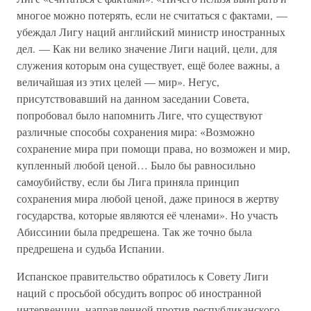
многое можно потерять, если не считаться с фактами, —
убеждал Лигу наций английский министр иностранных
дел. — Как ни велико значение Лиги наций, цели, для
служения которым она существует, ещё более важны, а
величайшая из этих целей — мир». Негус,
присутствовавший на данном заседании Совета,
попробовал было напомнить Лиге, что существуют
различные способы сохранения мира: «Возможно
сохранение мира при помощи права, но возможен и мир,
купленный любой ценой… Было бы равносильно
самоубийству, если бы Лига приняла принцип
сохранения мира любой ценой, даже принося в жертву
государства, которые являются её членами». Но участь
Абиссинии была предрешена. Так же точно была
предрешена и судьба Испании.
Испанское правительство обратилось к Совету Лиги
наций с просьбой обсудить вопрос об иностранной
интервенции, направленной против республиканского