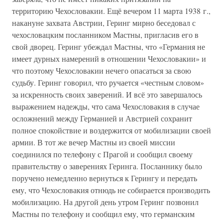
территорию Чехословакии. Ещё вечером 11 марта 1938 г.,
накануне захвата Австрии, Геринг мирно беседовал с
чехословацким посланником Мастны, пригласив его в
свой дворец. Геринг убеждал Мастны, что «Германия не
имеет дурных намерений в отношении Чехословакии» и
что поэтому Чехословакии нечего опасаться за свою
судьбу. Геринг говорил, что ручается «честным словом»
за искренность своих заверений. И всё это завершалось
выражением надежды, что сама Чехословакия в случае
осложнений между Германией и Австрией сохранит
полное спокойствие и воздержится от мобилизации своей
армии. В тот же вечер Мастны из своей миссии
соединился по телефону с Прагой и сообщил своему
правительству о заверениях Геринга. Посланнику было
поручено немедленно вернуться к Герингу и передать
ему, что Чехословакия отнюдь не собирается производить
мобилизацию. На другой день утром Геринг позвонил
Мастны по телефону и сообщил ему, что германским