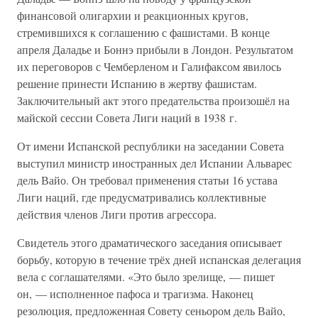
финансовой олигархии и реакционных кругов,
стремившихся к соглашению с фашистами. В конце
апреля Даладье и Боннэ прибыли в Лондон. Результатом
их переговоров с Чемберленом и Галифаксом явилось
решение принести Испанию в жертву фашистам.
Заключительный акт этого предательства произошёл на
майской сессии Совета Лиги наций в 1938 г.
От имени Испанской республики на заседании Совета
выступил министр иностранных дел Испании Альварес
дель Вайо. Он требовал применения статьи 16 устава
Лиги наций, где предусматривались коллективные
действия членов Лиги против агрессора.
Свидетель этого драматического заседания описывает
борьбу, которую в течение трёх дней испанская делегация
вела с соглашателями. «Это было зрелище, — пишет
он, — исполненное пафоса и трагизма. Наконец
резолюция, предложенная Совету сеньором дель Вайо,