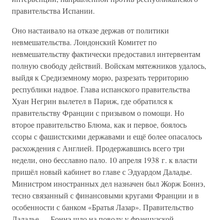
правительства Испании.
Оно настаивало на отказе держав от политики
невмешательства. Лондонский Комитет по
невмешательству фактически предоставил интервентам
полную свободу действий. Войскам мятежников удалось,
выйдя к Средиземному морю, разрезать территорию
республики надвое. Глава испанского правительства
Хуан Негрин вылетел в Париж, где обратился к
правительству Франции с призывом о помощи. Но
второе правительство Блюма, как и первое, боялось
ссоры с фашистскими державами и ещё более опасалось
расхождения с Англией. Продержавшись всего три
недели, оно бесславно пало. 10 апреля 1938 г. к власти
пришёл новый кабинет во главе с Эдуардом Даладье.
Министром иностранных дел назначен был Жорж Боннэ,
тесно связанный с финансовыми кругами Франции и в
особенности с банком «Братья Лазар». Правительство
Даладье — Боннэ шло на поводу у французской