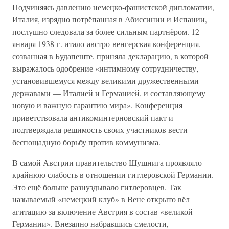
Подчиняясь давлению немецко-фашистской дипломатии,
Италия, изрядно потрёпанная в Абиссинии и Испании,
послушно следовала за более сильным партнёром. 12
января 1938 г. итало-австро-венгерская конференция,
созванная в Будапеште, приняла декларацию, в которой
выражалось одобрение «интимному сотрудничеству,
установившемуся между великими дружественными
державами — Италией и Германией, и составляющему
новую и важную гарантию мира». Конференция
приветствовала антикоминтерновский пакт и
подтверждала решимость своих участников вести
беспощадную борьбу против коммунизма.
В самой Австрии правительство Шушнига проявляло
крайнюю слабость в отношении гитлеровской Германии.
Это ещё больше разнуздывало гитлеровцев. Так
называемый «немецкий клуб» в Вене открыто вёл
агитацию за включение Австрия в состав «великой
Германии». Внезапно набравшись смелости,