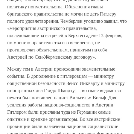
политику попустительства. Объяснения главы
британского правительства не могли не дать Гитлеру
полного удовлетворения. Чемберлен угодливо заявил, что
«мероприятия австрийского правительства,
последовавшие за встречей в Берхтесгадене 12 февраля,
по мнению правительства его величества, не
противоречат обязательствам, принятым на себя
Австрией по Сен-Жерменскому договору».
Между тем в Австрии происходили знаменательные
события. В дополнение к гитлеровцам — министру
общественной безопасности Зейсс-Инкварту и министру
иностранных дел Гвидо Шмидту — во главе ведомства
печати был поставлен нацист Вильгельм Вольф. Для
усиления работы национал-социалистов в Австрии
Гитлером были присланы туда из Германии самые
опытные и крепкие организаторы. Во все австрийские
провинции были назначены национал-социалистские
уполномоченные. По всей стране начались фашистские