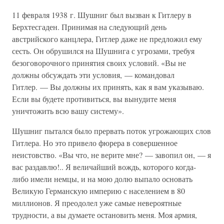
11 февраля 1938 г. Шушниг был вызван к Гитлеру в
Берхтесгаден. Принимая на следующий день
австрийского канцлера, Гитлер даже не предложил ему
сесть. Он обрушился на Шушнига с угрозами, требуя
безоговорочного принятия своих условий. «Вы не
должны обсуждать эти условия, — командовал
Гитлер. — Вы должны их принять, как я вам указываю.
Если вы будете противиться, вы вынудите меня
уничтожить всю вашу систему».
Шушниг пытался было прервать поток угрожающих слов
Гитлера. Но это привело фюрера в совершенное
неистовство. «Вы что, не верите мне? — завопил он, — я
вас раздавлю!.. Я величайший вождь, которого когда-
либо имели немцы, и на мою долю выпало основать
Великую Германскую империю с населением в 80
миллионов. Я преодолел уже самые невероятные
трудности, а вы думаете остановить меня. Моя армия,